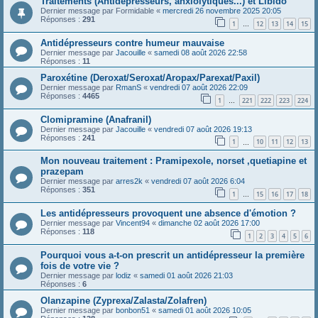
Traitements (Antidépresseurs, anxiolytiques...) et Libido
Dernier message par
Formidable
«
mercredi 26 novembre 2025 20:05
Réponses :
291
1
12
13
14
15
…
Antidépresseurs contre humeur mauvaise
Dernier message par
Jacouille
«
samedi 08 août 2026 22:58
Réponses :
11
Paroxétine (Deroxat/Seroxat/Aropax/Parexat/Paxil)
Dernier message par
RmanS
«
vendredi 07 août 2026 22:09
Réponses :
4465
1
221
222
223
224
…
Clomipramine (Anafranil)
Dernier message par
Jacouille
«
vendredi 07 août 2026 19:13
Réponses :
241
1
10
11
12
13
…
Mon nouveau traitement : Pramipexole, norset ,quetiapine et
prazepam
Dernier message par
arres2k
«
vendredi 07 août 2026 6:04
Réponses :
351
1
15
16
17
18
…
Les antidépresseurs provoquent une absence d'émotion ?
Dernier message par
Vincent94
«
dimanche 02 août 2026 17:00
Réponses :
118
1
2
3
4
5
6
Pourquoi vous a-t-on prescrit un antidépresseur la première
fois de votre vie ?
Dernier message par
lodiz
«
samedi 01 août 2026 21:03
Réponses :
6
Olanzapine (Zyprexa/Zalasta/Zolafren)
Dernier message par
bonbon51
«
samedi 01 août 2026 10:05