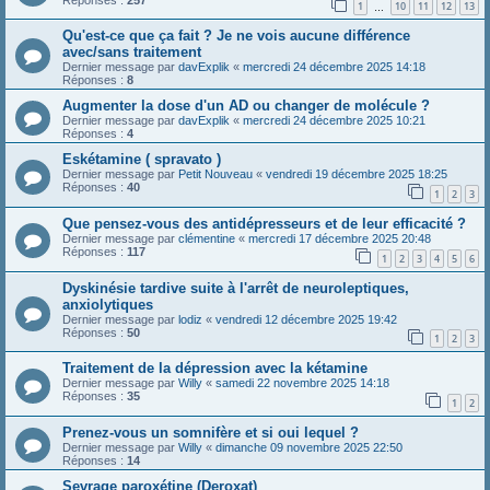
1
10
11
12
13
…
Qu'est-ce que ça fait ? Je ne vois aucune différence
avec/sans traitement
Dernier message par
davExplik
«
mercredi 24 décembre 2025 14:18
Réponses :
8
Augmenter la dose d'un AD ou changer de molécule ?
Dernier message par
davExplik
«
mercredi 24 décembre 2025 10:21
Réponses :
4
Eskétamine ( spravato )
Dernier message par
Petit Nouveau
«
vendredi 19 décembre 2025 18:25
Réponses :
40
1
2
3
Que pensez-vous des antidépresseurs et de leur efficacité ?
Dernier message par
clémentine
«
mercredi 17 décembre 2025 20:48
Réponses :
117
1
2
3
4
5
6
Dyskinésie tardive suite à l'arrêt de neuroleptiques,
anxiolytiques
Dernier message par
lodiz
«
vendredi 12 décembre 2025 19:42
Réponses :
50
1
2
3
Traitement de la dépression avec la kétamine
Dernier message par
Willy
«
samedi 22 novembre 2025 14:18
Réponses :
35
1
2
Prenez-vous un somnifère et si oui lequel ?
Dernier message par
Willy
«
dimanche 09 novembre 2025 22:50
Réponses :
14
Sevrage paroxétine (Deroxat)