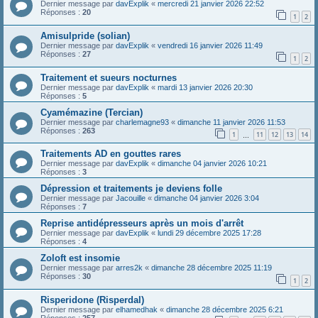
Dernier message par
davExplik
«
mercredi 21 janvier 2026 22:52
Réponses :
20
1
2
Amisulpride (solian)
Dernier message par
davExplik
«
vendredi 16 janvier 2026 11:49
Réponses :
27
1
2
Traitement et sueurs nocturnes
Dernier message par
davExplik
«
mardi 13 janvier 2026 20:30
Réponses :
5
Cyamémazine (Tercian)
Dernier message par
charlemagne93
«
dimanche 11 janvier 2026 11:53
Réponses :
263
1
11
12
13
14
…
Traitements AD en gouttes rares
Dernier message par
davExplik
«
dimanche 04 janvier 2026 10:21
Réponses :
3
Dépression et traitements je deviens folle
Dernier message par
Jacouille
«
dimanche 04 janvier 2026 3:04
Réponses :
7
Reprise antidépresseurs après un mois d'arrêt
Dernier message par
davExplik
«
lundi 29 décembre 2025 17:28
Réponses :
4
Zoloft est insomie
Dernier message par
arres2k
«
dimanche 28 décembre 2025 11:19
Réponses :
30
1
2
Risperidone (Risperdal)
Dernier message par
elhamedhak
«
dimanche 28 décembre 2025 6:21
Réponses :
257