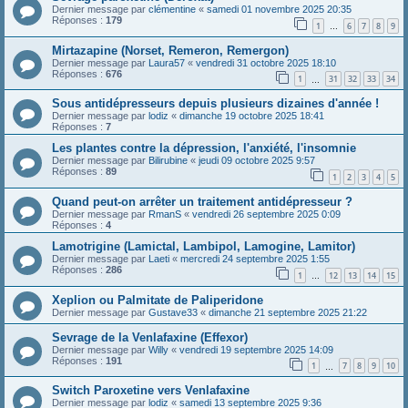
Dernier message par
clémentine
«
samedi 01 novembre 2025 20:35
Réponses :
179
1
6
7
8
9
…
Mirtazapine (Norset, Remeron, Remergon)
Dernier message par
Laura57
«
vendredi 31 octobre 2025 18:10
Réponses :
676
1
31
32
33
34
…
Sous antidépresseurs depuis plusieurs dizaines d'année !
Dernier message par
lodiz
«
dimanche 19 octobre 2025 18:41
Réponses :
7
Les plantes contre la dépression, l'anxiété, l'insomnie
Dernier message par
Bilirubine
«
jeudi 09 octobre 2025 9:57
Réponses :
89
1
2
3
4
5
Quand peut-on arrêter un traitement antidépresseur ?
Dernier message par
RmanS
«
vendredi 26 septembre 2025 0:09
Réponses :
4
Lamotrigine (Lamictal, Lambipol, Lamogine, Lamitor)
Dernier message par
Laeti
«
mercredi 24 septembre 2025 1:55
Réponses :
286
1
12
13
14
15
…
Xeplion ou Palmitate de Paliperidone
Dernier message par
Gustave33
«
dimanche 21 septembre 2025 21:22
Sevrage de la Venlafaxine (Effexor)
Dernier message par
Willy
«
vendredi 19 septembre 2025 14:09
Réponses :
191
1
7
8
9
10
…
Switch Paroxetine vers Venlafaxine
Dernier message par
lodiz
«
samedi 13 septembre 2025 9:36