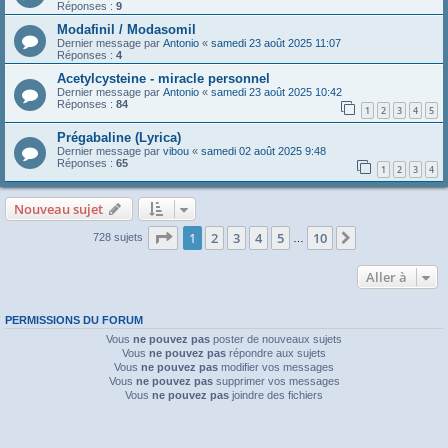
Réponses :
9
Modafinil / Modasomil
Dernier message par
Antonio
«
samedi 23 août 2025 11:07
Réponses :
4
Acetylcysteine - miracle personnel
Dernier message par
Antonio
«
samedi 23 août 2025 10:42
Réponses :
84
1
2
3
4
5
Prégabaline (Lyrica)
Dernier message par
vibou
«
samedi 02 août 2025 9:48
Réponses :
65
1
2
3
4
Nouveau sujet
Page
1
sur
10
1
2
3
4
5
10
Suivante
728 sujets
…
Aller à
PERMISSIONS DU FORUM
Vous
ne pouvez pas
poster de nouveaux sujets
Vous
ne pouvez pas
répondre aux sujets
Vous
ne pouvez pas
modifier vos messages
Vous
ne pouvez pas
supprimer vos messages
Vous
ne pouvez pas
joindre des fichiers