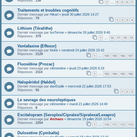
Réponses :
138
1
4
5
6
7
…
Traitements et troubles cognitifs
Dernier message par
Hikari
«
jeudi 30 juillet 2026 14:27
Réponses :
79
1
2
3
4
Lithium (Téralithe)
Dernier message par
IsoTerme
«
dimanche 26 juillet 2026 9:40
Réponses :
379
1
16
17
18
19
…
Venlafaxine (Effexor)
Dernier message par
Nnkb
«
vendredi 24 juillet 2026 15:42
Réponses :
2129
1
104
105
106
107
…
Fluoxétine (Prozac)
Dernier message par
clémentine
«
jeudi 23 juillet 2026 9:19
Réponses :
2114
1
103
104
105
106
…
Halopéridol (Haldol)
Dernier message par
davExplik
«
mercredi 22 juillet 2026 17:53
Réponses :
55
1
2
3
Le sevrage des neuroleptiques
Dernier message par
clémentine
«
mardi 21 juillet 2026 14:40
Réponses :
8
Escitalopram (Seroplex/Cipralex/Sipralexa/Lexapro)
Dernier message par
Archaos
«
dimanche 19 juillet 2026 10:54
Réponses :
2254
1
110
111
112
113
…
Duloxetine (Cymbalta)