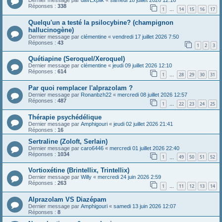
Dernier message par
davExplik
«
samedi 18 juillet 2026 12:16
Réponses :
338
1
14
15
16
17
…
Quelqu'un a testé la psilocybine? (champignon
hallucinogène)
Dernier message par
clémentine
«
vendredi 17 juillet 2026 7:50
Réponses :
43
1
2
3
Quétiapine (Seroquel/Xeroquel)
Dernier message par
clémentine
«
jeudi 09 juillet 2026 12:10
Réponses :
614
1
28
29
30
31
…
Par quoi remplacer l'alprazolam ?
Dernier message par
Ronanbzh22
«
mercredi 08 juillet 2026 12:57
Réponses :
487
1
22
23
24
25
…
Thérapie psychédélique
Dernier message par
Amphigouri
«
jeudi 02 juillet 2026 21:41
Réponses :
16
Sertraline (Zoloft, Serlain)
Dernier message par
caro6446
«
mercredi 01 juillet 2026 22:40
Réponses :
1034
1
49
50
51
52
…
Vortioxétine (Brintellix, Trintellix)
Dernier message par
Willy
«
mercredi 24 juin 2026 2:59
Réponses :
263
1
11
12
13
14
…
Alprazolam VS Diazépam
Dernier message par
Amphigouri
«
samedi 13 juin 2026 12:07
Réponses :
8