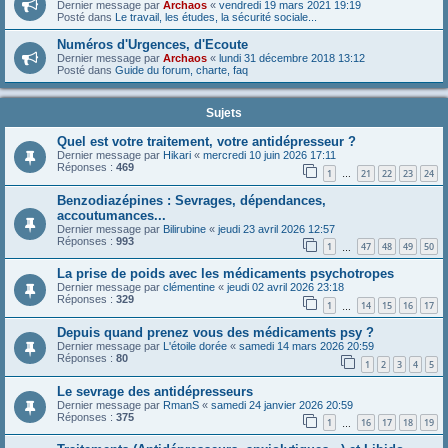
Dernier message par
Archaos
«
vendredi 19 mars 2021 19:19
Posté dans
Le travail, les études, la sécurité sociale...
Numéros d'Urgences, d'Ecoute
Dernier message par
Archaos
«
lundi 31 décembre 2018 13:12
Posté dans
Guide du forum, charte, faq
Sujets
Quel est votre traitement, votre antidépresseur ?
Dernier message par
Hikari
«
mercredi 10 juin 2026 17:11
Réponses :
469
1
21
22
23
24
…
Benzodiazépines : Sevrages, dépendances,
accoutumances...
Dernier message par
Bilirubine
«
jeudi 23 avril 2026 12:57
Réponses :
993
1
47
48
49
50
…
La prise de poids avec les médicaments psychotropes
Dernier message par
clémentine
«
jeudi 02 avril 2026 23:18
Réponses :
329
1
14
15
16
17
…
Depuis quand prenez vous des médicaments psy ?
Dernier message par
L'étoile dorée
«
samedi 14 mars 2026 20:59
Réponses :
80
1
2
3
4
5
Le sevrage des antidépresseurs
Dernier message par
RmanS
«
samedi 24 janvier 2026 20:59
Réponses :
375
1
16
17
18
19
…