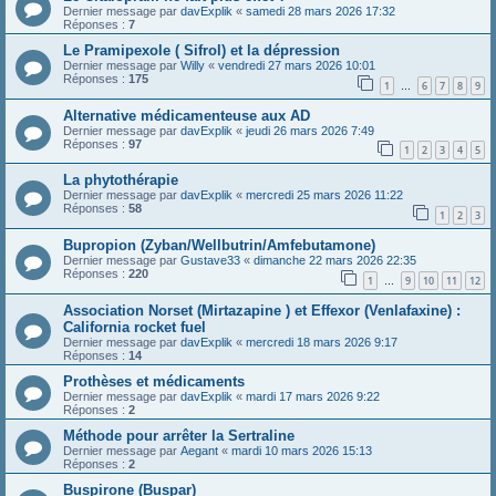
Dernier message par
davExplik
«
samedi 28 mars 2026 17:32
Réponses :
7
Le Pramipexole ( Sifrol) et la dépression
Dernier message par
Willy
«
vendredi 27 mars 2026 10:01
Réponses :
175
1
6
7
8
9
…
Alternative médicamenteuse aux AD
Dernier message par
davExplik
«
jeudi 26 mars 2026 7:49
Réponses :
97
1
2
3
4
5
La phytothérapie
Dernier message par
davExplik
«
mercredi 25 mars 2026 11:22
Réponses :
58
1
2
3
Bupropion (Zyban/Wellbutrin/Amfebutamone)
Dernier message par
Gustave33
«
dimanche 22 mars 2026 22:35
Réponses :
220
1
9
10
11
12
…
Association Norset (Mirtazapine ) et Effexor (Venlafaxine) :
California rocket fuel
Dernier message par
davExplik
«
mercredi 18 mars 2026 9:17
Réponses :
14
Prothèses et médicaments
Dernier message par
davExplik
«
mardi 17 mars 2026 9:22
Réponses :
2
Méthode pour arrêter la Sertraline
Dernier message par
Aegant
«
mardi 10 mars 2026 15:13
Réponses :
2
Buspirone (Buspar)