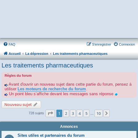
FAQ
S’enregistrer
Connexion
Accueil
La dépression
Les traitements pharmaceutiques
Les traitements pharmaceutiques
Règles du forum
Avant d'ouvrir un nouveau sujet dans cette partie du forum, pensez à
utiliser
Les moteurs de recherche du forum
.
Un point bleu s’affiche devant les messages sans réponse
Nouveau sujet
Page
1
sur
10
1
2
3
4
5
10
Suivante
728 sujets
…
Annonces
Sites utiles et partenaires du forum