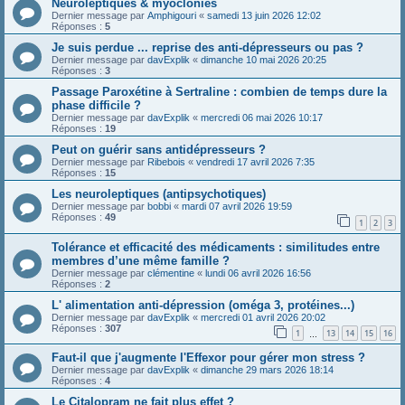
Neuroleptiques & myoclonies
Dernier message par
Amphigouri
«
samedi 13 juin 2026 12:02
Réponses :
5
Je suis perdue ... reprise des anti-dépresseurs ou pas ?
Dernier message par
davExplik
«
dimanche 10 mai 2026 20:25
Réponses :
3
Passage Paroxétine à Sertraline : combien de temps dure la
phase difficile ?
Dernier message par
davExplik
«
mercredi 06 mai 2026 10:17
Réponses :
19
Peut on guérir sans antidépresseurs ?
Dernier message par
Ribebois
«
vendredi 17 avril 2026 7:35
Réponses :
15
Les neuroleptiques (antipsychotiques)
Dernier message par
bobbi
«
mardi 07 avril 2026 19:59
Réponses :
49
1
2
3
Tolérance et efficacité des médicaments : similitudes entre
membres d’une même famille ?
Dernier message par
clémentine
«
lundi 06 avril 2026 16:56
Réponses :
2
L' alimentation anti-dépression (oméga 3, protéines...)
Dernier message par
davExplik
«
mercredi 01 avril 2026 20:02
Réponses :
307
1
13
14
15
16
…
Faut-il que j'augmente l'Effexor pour gérer mon stress ?
Dernier message par
davExplik
«
dimanche 29 mars 2026 18:14
Réponses :
4
Le Citalopram ne fait plus effet ?