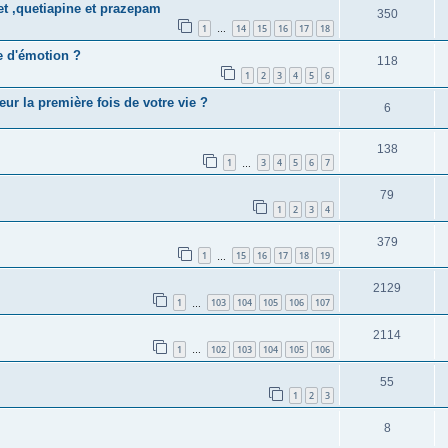
t ,quetiapine et prazepam
350
1
14
15
16
17
18
…
e d'émotion ?
118
1
2
3
4
5
6
ur la première fois de votre vie ?
6
138
1
3
4
5
6
7
…
79
1
2
3
4
379
1
15
16
17
18
19
…
2129
1
103
104
105
106
107
…
2114
1
102
103
104
105
106
…
55
1
2
3
8