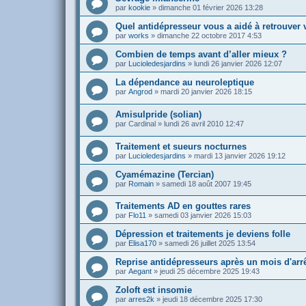
par
kookie
»
dimanche 01 février 2026 13:28
Quel antidépresseur vous a aidé à retrouver v
par
works
»
dimanche 22 octobre 2017 4:53
Combien de temps avant d’aller mieux ?
par
Lucioledesjardins
»
lundi 26 janvier 2026 12:07
La dépendance au neuroleptique
par
Angrod
»
mardi 20 janvier 2026 18:15
Amisulpride (solian)
par
Cardinal
»
lundi 26 avril 2010 12:47
Traitement et sueurs nocturnes
par
Lucioledesjardins
»
mardi 13 janvier 2026 19:12
Cyamémazine (Tercian)
par
Romain
»
samedi 18 août 2007 19:45
Traitements AD en gouttes rares
par
Flo11
»
samedi 03 janvier 2026 15:03
Dépression et traitements je deviens folle
par
Elisa170
»
samedi 26 juillet 2025 13:54
Reprise antidépresseurs après un mois d'arr
par
Aegant
»
jeudi 25 décembre 2025 19:43
Zoloft est insomie
par
arres2k
»
jeudi 18 décembre 2025 17:30