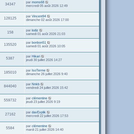
par
moms68
34347
mercredi 05 août 2026 12:49
par
Vincent94
128125
dimanche 02 août 2026 17:00
par
lodiz
158
samedi 01 août 2026 21:03
par
bonbon51
135520
samedi 01 août 2026 10:05
par
Hikari
5387
jeudi 30 juillet 2026 14:27
par
IsoTerme
185010
dimanche 26 juillet 2026 9:40
par
Nnkb
844040
vendredi 24 juillet 2026 15:42
par
clémentine
559732
jeudi 23 juillet 2026 9:19
par
davExplik
27162
mercredi 22 juillet 2026 17:53
par
clémentine
5584
mardi 21 juillet 2026 14:40