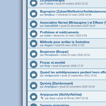
La phytothérapie
par
Frannie
»
lundi 28 octobre 2019 22:22
Bupropion (Zyban/Wellbutrin/Amfebutamone
par
Beteljeuz
»
vendredi 14 mars 2008 18:59
Association Norset (Mirtazapine ) et Effexor (V
par
Dalva90500
»
jeudi 01 décembre 2022 18:47
Prothèses et médicaments
par
bobbi
»
dimanche 15 mars 2026 5:59
Méthode pour arrêter la Sertraline
par
Aegant
»
lundi 09 mars 2026 17:52
Buspirone (Buspar)
par
Perséphone
»
lundi 22 mars 2010 22:51
Prozac et anxiété
par
Emly
»
lundi 26 janvier 2026 17:37
Quand les antidépresseurs perdent leurs effi
par
medgoround
»
jeudi 15 septembre 2011 14:42
Quviviq (Daridorexant)
par
Amphigouri
»
jeudi 20 novembre 2025 15:04
Aripiprazole (Abilify/Abilitat)
par
Arya
»
jeudi 15 février 2007 22:19
Sevrage miansérine