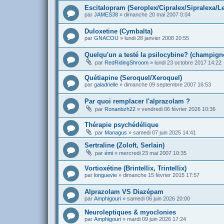
Escitalopram (Seroplex/Cipralex/Sipralexa/L
par
JAMES38
»
dimanche 20 mai 2007 0:04
Duloxetine (Cymbalta)
par
GNACOU
»
lundi 28 janvier 2008 20:55
Quelqu'un a testé la psilocybine? (champign
par
RedRidingShroom
»
lundi 23 octobre 2017 14:22
Quétiapine (Seroquel/Xeroquel)
par
galadrielle
»
dimanche 09 septembre 2007 16:53
Par quoi remplacer l'alprazolam ?
par
Ronanbzh22
»
vendredi 06 février 2026 10:36
Thérapie psychédélique
par
Managus
»
samedi 07 juin 2025 14:41
Sertraline (Zoloft, Serlain)
par
émi
»
mercredi 23 mai 2007 10:35
Vortioxétine (Brintellix, Trintellix)
par
longuevie
»
dimanche 15 février 2015 17:57
Alprazolam VS Diazépam
par
Amphigouri
»
samedi 06 juin 2026 20:00
Neuroleptiques & myoclonies
par
Amphigouri
»
mardi 09 juin 2026 17:24