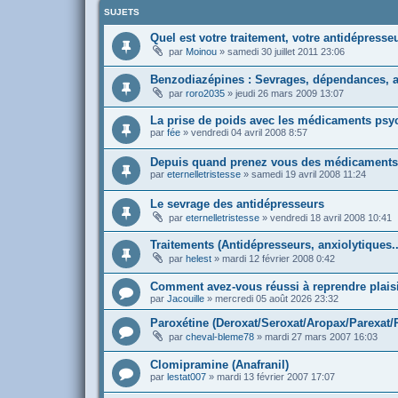
SUJETS
Quel est votre traitement, votre antidépresse
par
Moinou
»
samedi 30 juillet 2011 23:06
Benzodiazépines : Sevrages, dépendances, 
par
roro2035
»
jeudi 26 mars 2009 13:07
La prise de poids avec les médicaments psy
par
fée
»
vendredi 04 avril 2008 8:57
Depuis quand prenez vous des médicaments
par
eternelletristesse
»
samedi 19 avril 2008 11:24
Le sevrage des antidépresseurs
par
eternelletristesse
»
vendredi 18 avril 2008 10:41
Traitements (Antidépresseurs, anxiolytiques..
par
helest
»
mardi 12 février 2008 0:42
Comment avez-vous réussi à reprendre plaisi
par
Jacouille
»
mercredi 05 août 2026 23:32
Paroxétine (Deroxat/Seroxat/Aropax/Parexat/P
par
cheval-bleme78
»
mardi 27 mars 2007 16:03
Clomipramine (Anafranil)
par
lestat007
»
mardi 13 février 2007 17:07