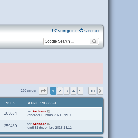
S’enregistrer
Connexion
Page
1
sur
10
1
2
3
4
5
10
Suivante
729 sujets
…
VUES
DERNIER MESSAGE
par
Archaos
163684
vendredi 19 mars 2021 19:19
par
Archaos
259469
lundi 31 décembre 2018 13:12