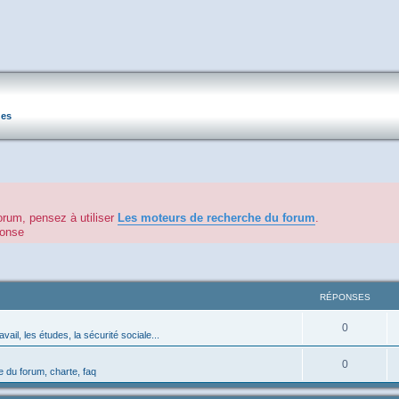
ues
orum, pensez à utiliser
Les moteurs de recherche du forum
.
éponse
RÉPONSES
0
avail, les études, la sécurité sociale...
0
 du forum, charte, faq