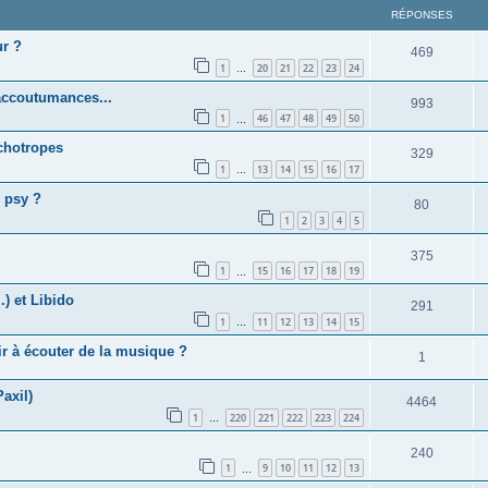
RÉPONSES
ur ?
469
1
20
21
22
23
24
…
accoutumances...
993
1
46
47
48
49
50
…
chotropes
329
1
13
14
15
16
17
…
 psy ?
80
1
2
3
4
5
375
1
15
16
17
18
19
…
.) et Libido
291
1
11
12
13
14
15
…
r à écouter de la musique ?
1
axil)
4464
1
220
221
222
223
224
…
240
1
9
10
11
12
13
…