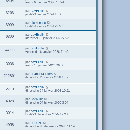
6404
mardi 03 février 2026 13:24
par
davExplik
3263
jeudi 29 janvier 2026 11:03
par
clémentine
3909
lundi 26 janvier 2026 22:57
par
davExplik
6309
mercredi 21 janvier 2026 22:52
par
davExplik
44771
vendredi 16 janvier 2026 11:49
par
davExplik
3036
mardi 13 janvier 2026 20:30
par
charlemagne93
212861
dimanche 11 janvier 2026 11:53
par
davExplik
2719
dimanche 04 janvier 2026 10:21
par
Jacouille
4928
dimanche 04 janvier 2026 3:04
par
davExplik
3014
lundi 29 décembre 2025 17:28
par
arres2k
4958
dimanche 28 décembre 2025 11:19