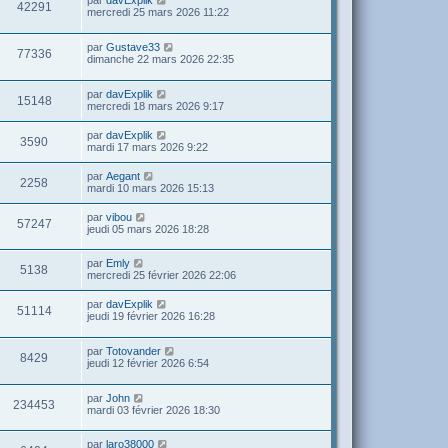
par
davExplik
42291
mercredi 25 mars 2026 11:22
par
Gustave33
77336
dimanche 22 mars 2026 22:35
par
davExplik
15148
mercredi 18 mars 2026 9:17
par
davExplik
3590
mardi 17 mars 2026 9:22
par
Aegant
2258
mardi 10 mars 2026 15:13
par
vibou
57247
jeudi 05 mars 2026 18:28
par
Emly
5138
mercredi 25 février 2026 22:06
par
davExplik
51114
jeudi 19 février 2026 16:28
par
Totovander
8429
jeudi 12 février 2026 6:54
par
John
234453
mardi 03 février 2026 18:30
par
laro38000