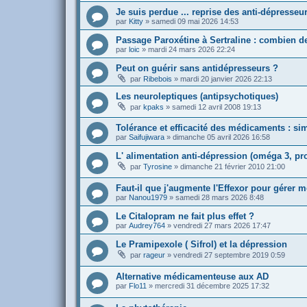
Je suis perdue ... reprise des anti-dépresseu
par
Kitty
»
samedi 09 mai 2026 14:53
Passage Paroxétine à Sertraline : combien de
par
loic
»
mardi 24 mars 2026 22:24
Peut on guérir sans antidépresseurs ?
par
Ribebois
»
mardi 20 janvier 2026 22:13
Les neuroleptiques (antipsychotiques)
par
kpaks
»
samedi 12 avril 2008 19:13
Tolérance et efficacité des médicaments : s
par
Saifujiwara
»
dimanche 05 avril 2026 16:58
L' alimentation anti-dépression (oméga 3, pro
par
Tyrosine
»
dimanche 21 février 2010 21:00
Faut-il que j'augmente l'Effexor pour gérer m
par
Nanou1979
»
samedi 28 mars 2026 8:48
Le Citalopram ne fait plus effet ?
par
Audrey764
»
vendredi 27 mars 2026 17:47
Le Pramipexole ( Sifrol) et la dépression
par
rageur
»
vendredi 27 septembre 2019 0:59
Alternative médicamenteuse aux AD
par
Flo11
»
mercredi 31 décembre 2025 17:32