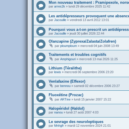
Mon nouveau traitement : Pramipexole, norse
par
arres2k
»
lundi 29 décembre 2025 11:42
Les antidépresseurs provoquent une absenc
par
Jacouille
»
vendredi 13 avril 2012 13:01
Pourquoi vous a-t-on prescrit un antidépresse
par
Jacouille
»
jeudi 30 juillet 2026 22:44
Olanzapine (Zyprexa/Zalasta/Zolafren)
par
ploumploum
»
mercredi 04 juin 2008 13:49
Traitements et troubles cognitifs
par
Amphigouri
»
mercredi 13 mai 2026 11:25
Lithium (Téralithe)
par
lewis
»
mercredi 06 septembre 2006 23:20
Venlafaxine (Effexor)
par
bennou
»
samedi 02 décembre 2006 23:27
Fluoxétine (Prozac)
par
ARTine
»
lundi 15 janvier 2007 15:22
Halopéridol (Haldol)
par
nanou
»
lundi 27 août 2007 4:03
Le sevrage des neuroleptiques
par
Mnhgfr
»
mardi 12 novembre 2024 21:01