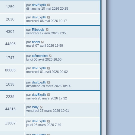
par
davExplik
1259
dimanche 10 mai 2026 20:25
par
davExplik
2630
mercredi 06 mai 2026 10:17
par
Ribebois
4304
vendredi 17 avril 2026 7:35
par
bobbi
44895
mardi 07 avril 2026 19:59
par
clémentine
1747
lundi 06 avril 2026 16:56
par
davExplik
86005
mercredi 01 avril 2026 20:02
par
davExplik
1638
dimanche 29 mars 2026 18:14
par
davExplik
2235
samedi 28 mars 2026 17:32
par
Willy
44315
vendredi 27 mars 2026 10:01
par
davExplik
13807
jeudi 26 mars 2026 7:49