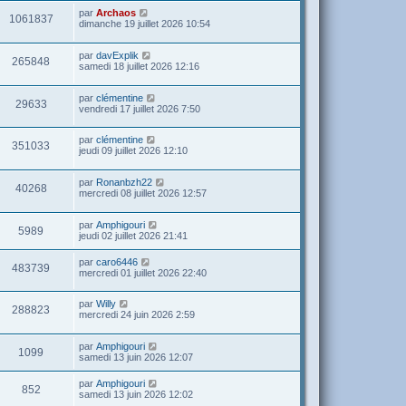
par
Archaos
1061837
dimanche 19 juillet 2026 10:54
par
davExplik
265848
samedi 18 juillet 2026 12:16
par
clémentine
29633
vendredi 17 juillet 2026 7:50
par
clémentine
351033
jeudi 09 juillet 2026 12:10
par
Ronanbzh22
40268
mercredi 08 juillet 2026 12:57
par
Amphigouri
5989
jeudi 02 juillet 2026 21:41
par
caro6446
483739
mercredi 01 juillet 2026 22:40
par
Willy
288823
mercredi 24 juin 2026 2:59
par
Amphigouri
1099
samedi 13 juin 2026 12:07
par
Amphigouri
852
samedi 13 juin 2026 12:02