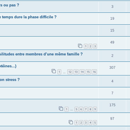
rs ou pas ?
3
 temps dure la phase difficile ?
19
15
49
1
2
3
imilitudes entre membres d’une même famille ?
2
téines...)
307
1
12
13
14
15
16
…
on stress ?
4
7
175
1
5
6
7
8
9
…
97
1
2
3
4
5