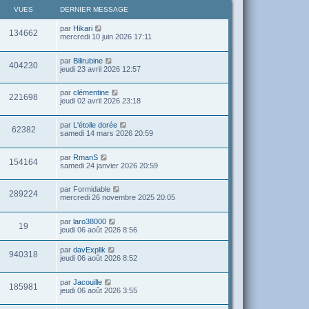
VUES
DERNIER MESSAGE
par
Hikari
134662
mercredi 10 juin 2026 17:11
par
Bilirubine
404230
jeudi 23 avril 2026 12:57
par
clémentine
221698
jeudi 02 avril 2026 23:18
par
L'étoile dorée
62382
samedi 14 mars 2026 20:59
par
RmanS
154164
samedi 24 janvier 2026 20:59
par
Formidable
289224
mercredi 26 novembre 2025 20:05
par
laro38000
19
jeudi 06 août 2026 8:56
par
davExplik
940318
jeudi 06 août 2026 8:52
par
Jacouille
185981
jeudi 06 août 2026 3:55