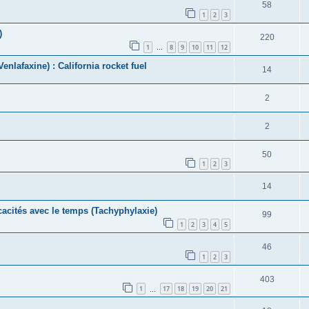
58
1
2
3
)
220
1
8
9
10
11
12
…
enlafaxine) : California rocket fuel
14
2
2
50
1
2
3
14
cacités avec le temps (Tachyphylaxie)
99
1
2
3
4
5
46
1
2
3
403
1
17
18
19
20
21
…