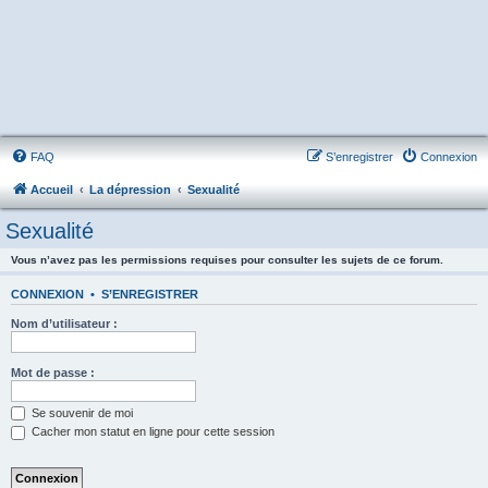
FAQ
S’enregistrer
Connexion
Accueil
La dépression
Sexualité
Sexualité
Vous n’avez pas les permissions requises pour consulter les sujets de ce forum.
CONNEXION
•
S’ENREGISTRER
Nom d’utilisateur :
Mot de passe :
Se souvenir de moi
Cacher mon statut en ligne pour cette session