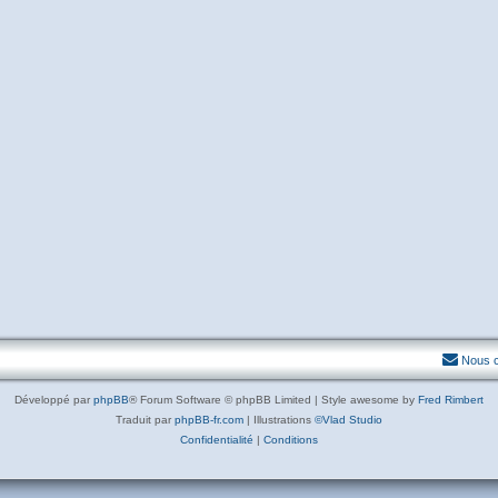
Nous c
Développé par
phpBB
® Forum Software © phpBB Limited | Style awesome by
Fred Rimbert
Traduit par
phpBB-fr.com
| Illustrations
©Vlad Studio
Confidentialité
|
Conditions