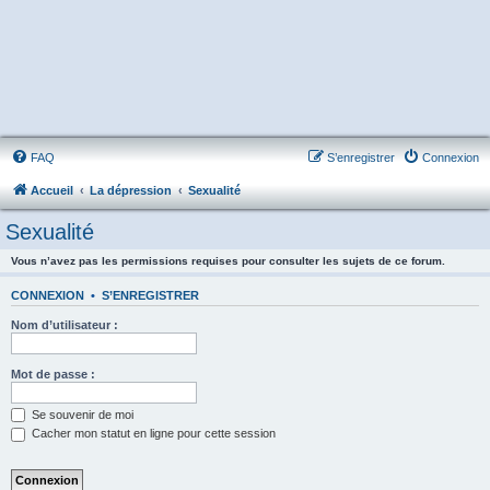
FAQ
S’enregistrer
Connexion
Accueil
La dépression
Sexualité
Sexualité
Vous n’avez pas les permissions requises pour consulter les sujets de ce forum.
CONNEXION
•
S’ENREGISTRER
Nom d’utilisateur :
Mot de passe :
Se souvenir de moi
Cacher mon statut en ligne pour cette session