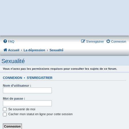
FAQ
S’enregistrer
Connexion
Accueil
La dépression
Sexualité
Sexualité
Vous n’avez pas les permissions requises pour consulter les sujets de ce forum.
CONNEXION
•
S’ENREGISTRER
Nom d’utilisateur :
Mot de passe :
Se souvenir de moi
Cacher mon statut en ligne pour cette session