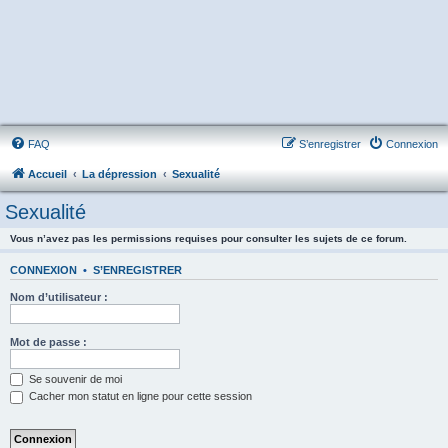
FAQ
S’enregistrer
Connexion
Accueil
La dépression
Sexualité
Sexualité
Vous n’avez pas les permissions requises pour consulter les sujets de ce forum.
CONNEXION
•
S’ENREGISTRER
Nom d’utilisateur :
Mot de passe :
Se souvenir de moi
Cacher mon statut en ligne pour cette session