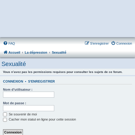
FAQ
S’enregistrer
Connexion
Accueil
La dépression
Sexualité
Sexualité
Vous n’avez pas les permissions requises pour consulter les sujets de ce forum.
CONNEXION
•
S’ENREGISTRER
Nom d’utilisateur :
Mot de passe :
Se souvenir de moi
Cacher mon statut en ligne pour cette session