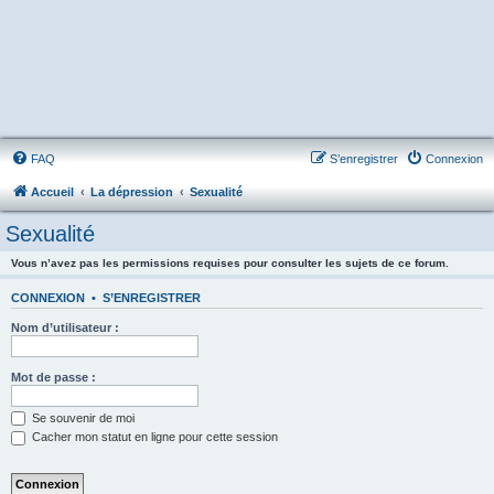
FAQ
S’enregistrer
Connexion
Accueil
La dépression
Sexualité
Sexualité
Vous n’avez pas les permissions requises pour consulter les sujets de ce forum.
CONNEXION
•
S’ENREGISTRER
Nom d’utilisateur :
Mot de passe :
Se souvenir de moi
Cacher mon statut en ligne pour cette session