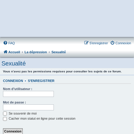
FAQ
S’enregistrer
Connexion
Accueil
La dépression
Sexualité
Sexualité
Vous n’avez pas les permissions requises pour consulter les sujets de ce forum.
CONNEXION
•
S’ENREGISTRER
Nom d’utilisateur :
Mot de passe :
Se souvenir de moi
Cacher mon statut en ligne pour cette session