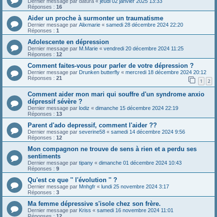
Dernier message par
datura
«
jeudi 02 janvier 2025 13:33
Réponses :
16
Aider un proche à surmonter un traumatisme
Dernier message par
Alixmarie
«
samedi 28 décembre 2024 22:20
Réponses :
1
Adolescente en dépression
Dernier message par
M.Marie
«
vendredi 20 décembre 2024 11:25
Réponses :
12
Comment faites-vous pour parler de votre dépression ?
Dernier message par
Drunken butterfly
«
mercredi 18 décembre 2024 20:12
Réponses :
21
1
2
Comment aider mon mari qui souffre d'un syndrome anxio
dépressif sévère ?
Dernier message par
lodiz
«
dimanche 15 décembre 2024 22:19
Réponses :
13
Parent d'ado depressif, comment l'aider ??
Dernier message par
severine58
«
samedi 14 décembre 2024 9:56
Réponses :
12
Mon compagnon ne trouve de sens à rien et a perdu ses
sentiments
Dernier message par
tipany
«
dimanche 01 décembre 2024 10:43
Réponses :
9
Qu'est ce que '' l'évolution '' ?
Dernier message par
Mnhgfr
«
lundi 25 novembre 2024 3:17
Réponses :
3
Ma femme dépressive s'isole chez son frère.
Dernier message par
Kriss
«
samedi 16 novembre 2024 11:01
Réponses :
12