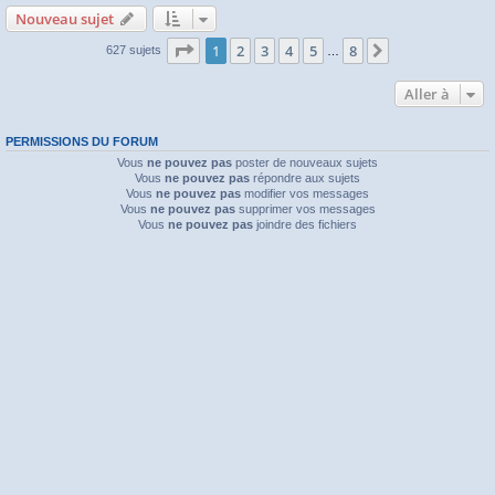
Nouveau sujet
Page
1
sur
8
1
2
3
4
5
8
Suivante
627 sujets
…
Aller à
PERMISSIONS DU FORUM
Vous
ne pouvez pas
poster de nouveaux sujets
Vous
ne pouvez pas
répondre aux sujets
Vous
ne pouvez pas
modifier vos messages
Vous
ne pouvez pas
supprimer vos messages
Vous
ne pouvez pas
joindre des fichiers