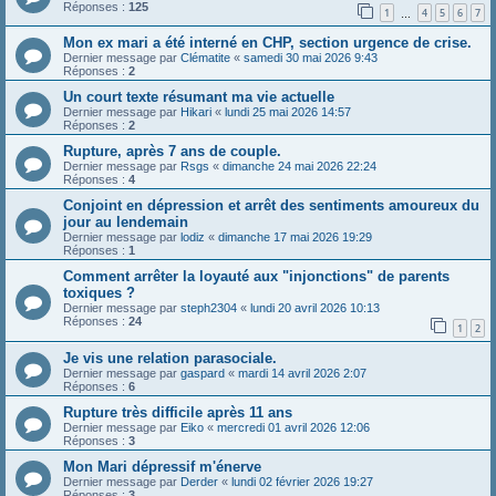
Réponses :
125
1
4
5
6
7
…
Mon ex mari a été interné en CHP, section urgence de crise.
Dernier message par
Clématite
«
samedi 30 mai 2026 9:43
Réponses :
2
Un court texte résumant ma vie actuelle
Dernier message par
Hikari
«
lundi 25 mai 2026 14:57
Réponses :
2
Rupture, après 7 ans de couple.
Dernier message par
Rsgs
«
dimanche 24 mai 2026 22:24
Réponses :
4
Conjoint en dépression et arrêt des sentiments amoureux du
jour au lendemain
Dernier message par
lodiz
«
dimanche 17 mai 2026 19:29
Réponses :
1
Comment arrêter la loyauté aux "injonctions" de parents
toxiques ?
Dernier message par
steph2304
«
lundi 20 avril 2026 10:13
Réponses :
24
1
2
Je vis une relation parasociale.
Dernier message par
gaspard
«
mardi 14 avril 2026 2:07
Réponses :
6
Rupture très difficile après 11 ans
Dernier message par
Eiko
«
mercredi 01 avril 2026 12:06
Réponses :
3
Mon Mari dépressif m'énerve
Dernier message par
Derder
«
lundi 02 février 2026 19:27
Réponses :
3