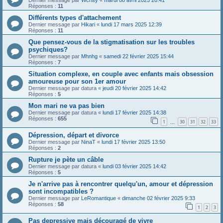
Dernier message par
Wcrisy
«
mardi 08 avril 2025 20:41
Réponses :
11
Différents types d'attachement
Dernier message par
Hikari
«
lundi 17 mars 2025 12:39
Réponses :
11
Que pensez-vous de la stigmatisation sur les troubles
psychiques?
Dernier message par
Mhnhg
«
samedi 22 février 2025 15:44
Réponses :
7
Situation complexe, en couple avec enfants mais obsession
amoureuse pour son 1er amour
Dernier message par
datura
«
jeudi 20 février 2025 14:42
Réponses :
5
Mon mari ne va pas bien
Dernier message par
datura
«
lundi 17 février 2025 14:38
Réponses :
655
1
30
31
32
33
…
Dépression, départ et divorce
Dernier message par
NinaT
«
lundi 17 février 2025 13:50
Réponses :
2
Rupture je pète un câble
Dernier message par
datura
«
lundi 03 février 2025 14:42
Réponses :
5
Je n'arrive pas à rencontrer quelqu'un, amour et dépression
sont incompatibles ?
Dernier message par
LeRomantique
«
dimanche 02 février 2025 9:33
Réponses :
58
1
2
3
Pas depressive mais découragé de vivre