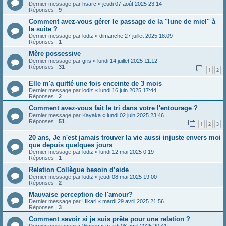
Dernier message par
hsarc
«
jeudi 07 août 2025 23:14
Réponses :
9
Comment avez-vous gérer le passage de la "lune de miel" à
la suite ?
Dernier message par
lodiz
«
dimanche 27 juillet 2025 18:09
Réponses :
1
Mère possessive
Dernier message par
gris
«
lundi 14 juillet 2025 11:12
Réponses :
31
1
2
Elle m'a quitté une fois enceinte de 3 mois
Dernier message par
lodiz
«
lundi 16 juin 2025 17:44
Réponses :
2
Comment avez-vous fait le tri dans votre l'entourage ?
Dernier message par
Kayaka
«
lundi 02 juin 2025 23:46
Réponses :
51
1
2
3
20 ans, Je n'est jamais trouver la vie aussi injuste envers moi
que depuis quelques jours
Dernier message par
lodiz
«
lundi 12 mai 2025 0:19
Réponses :
1
Relation Collègue besoin d’aide
Dernier message par
lodiz
«
jeudi 08 mai 2025 19:00
Réponses :
2
Mauvaise perception de l'amour?
Dernier message par
Hikari
«
mardi 29 avril 2025 21:56
Réponses :
3
Comment savoir si je suis prête pour une relation ?