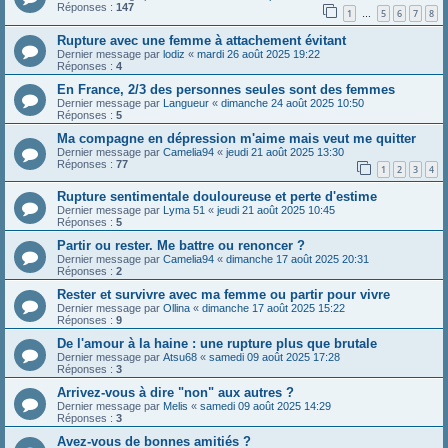
Réponses :
147
1
5
6
7
8
…
Rupture avec une femme à attachement évitant
Dernier message par
lodiz
«
mardi 26 août 2025 19:22
Réponses :
4
En France, 2/3 des personnes seules sont des femmes
Dernier message par
Langueur
«
dimanche 24 août 2025 10:50
Réponses :
5
Ma compagne en dépression m'aime mais veut me quitter
Dernier message par
Camelia94
«
jeudi 21 août 2025 13:30
Réponses :
77
1
2
3
4
Rupture sentimentale douloureuse et perte d'estime
Dernier message par
Lyma 51
«
jeudi 21 août 2025 10:45
Réponses :
5
Partir ou rester. Me battre ou renoncer ?
Dernier message par
Camelia94
«
dimanche 17 août 2025 20:31
Réponses :
2
Rester et survivre avec ma femme ou partir pour vivre
Dernier message par
Ollina
«
dimanche 17 août 2025 15:22
Réponses :
9
De l'amour à la haine : une rupture plus que brutale
Dernier message par
Atsu68
«
samedi 09 août 2025 17:28
Réponses :
3
Arrivez-vous à dire "non" aux autres ?
Dernier message par
Melis
«
samedi 09 août 2025 14:29
Réponses :
3
Avez-vous de bonnes amitiés ?