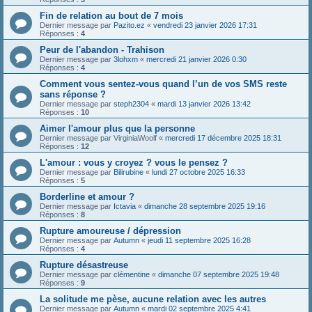
Fin de relation au bout de 7 mois
Dernier message par
Pazito.ez
«
vendredi 23 janvier 2026 17:31
Réponses :
4
Peur de l'abandon - Trahison
Dernier message par
3lohxm
«
mercredi 21 janvier 2026 0:30
Réponses :
4
Comment vous sentez-vous quand l’un de vos SMS reste
sans réponse ?
Dernier message par
steph2304
«
mardi 13 janvier 2026 13:42
Réponses :
10
Aimer l'amour plus que la personne
Dernier message par
VirginiaWoolf
«
mercredi 17 décembre 2025 18:31
Réponses :
12
L'amour : vous y croyez ? vous le pensez ?
Dernier message par
Bilirubine
«
lundi 27 octobre 2025 16:33
Réponses :
5
Borderline et amour ?
Dernier message par
Ictavia
«
dimanche 28 septembre 2025 19:16
Réponses :
8
Rupture amoureuse / dépression
Dernier message par
Autumn
«
jeudi 11 septembre 2025 16:28
Réponses :
4
Rupture désastreuse
Dernier message par
clémentine
«
dimanche 07 septembre 2025 19:48
Réponses :
9
La solitude me pèse, aucune relation avec les autres
Dernier message par
Autumn
«
mardi 02 septembre 2025 4:41