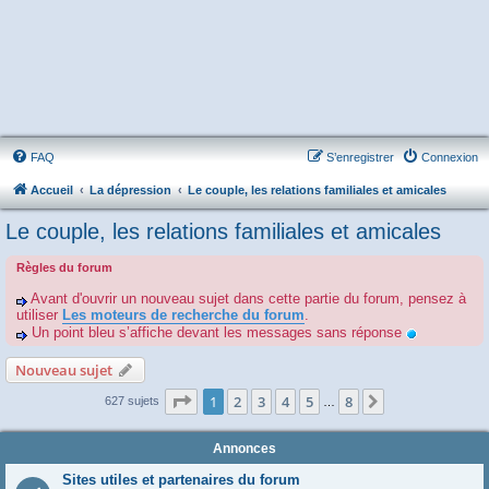
FAQ
S’enregistrer
Connexion
Accueil
La dépression
Le couple, les relations familiales et amicales
Le couple, les relations familiales et amicales
Règles du forum
Avant d'ouvrir un nouveau sujet dans cette partie du forum, pensez à
utiliser
Les moteurs de recherche du forum
.
Un point bleu s’affiche devant les messages sans réponse
Nouveau sujet
Page
1
sur
8
1
2
3
4
5
8
Suivante
627 sujets
…
Annonces
Sites utiles et partenaires du forum