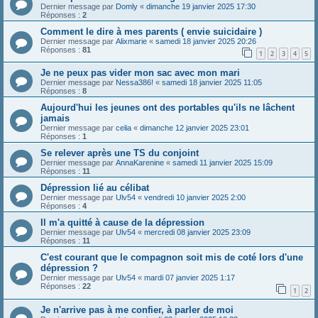
Dernier message par
Domly
«
dimanche 19 janvier 2025 17:30
Réponses :
2
Comment le dire à mes parents ( envie suicidaire )
Dernier message par
Alixmarie
«
samedi 18 janvier 2025 20:26
Réponses :
81
1
2
3
4
5
Je ne peux pas vider mon sac avec mon mari
Dernier message par
Nessa386!
«
samedi 18 janvier 2025 11:05
Réponses :
8
Aujourd'hui les jeunes ont des portables qu'ils ne lâchent
jamais
Dernier message par
celia
«
dimanche 12 janvier 2025 23:01
Réponses :
1
Se relever après une TS du conjoint
Dernier message par
AnnaKarenine
«
samedi 11 janvier 2025 15:09
Réponses :
11
Dépression lié au célibat
Dernier message par
Ulv54
«
vendredi 10 janvier 2025 2:00
Réponses :
4
Il m'a quitté à cause de la dépression
Dernier message par
Ulv54
«
mercredi 08 janvier 2025 23:09
Réponses :
11
C'est courant que le compagnon soit mis de coté lors d'une
dépression ?
Dernier message par
Ulv54
«
mardi 07 janvier 2025 1:17
Réponses :
22
1
2
Je n'arrive pas à me confier, à parler de moi