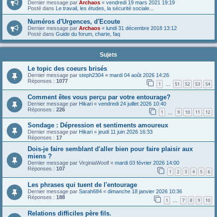
Dernier message par
Archaos
«
vendredi 19 mars 2021 19:19
Posté dans
Le travail, les études, la sécurité sociale...
Numéros d'Urgences, d'Ecoute
Dernier message par
Archaos
«
lundi 31 décembre 2018 13:12
Posté dans
Guide du forum, charte, faq
Sujets
Le topic des coeurs brisés
Dernier message par
steph2304
«
mardi 04 août 2026 14:26
Réponses :
1077
1
51
52
53
54
…
Comment êtes vous perçu par votre entourage?
Dernier message par
Hikari
«
vendredi 24 juillet 2026 10:40
Réponses :
226
1
9
10
11
12
…
Sondage : Dépression et sentiments amoureux
Dernier message par
Hikari
«
jeudi 11 juin 2026 16:33
Réponses :
17
Dois-je faire semblant d'aller bien pour faire plaisir aux
miens ?
Dernier message par
VirginiaWoolf
«
mardi 03 février 2026 14:00
Réponses :
107
1
2
3
4
5
6
Les phrases qui tuent de l'entourage
Dernier message par
Sarah684
«
dimanche 18 janvier 2026 10:36
Réponses :
188
1
7
8
9
10
…
Relations difficiles père fils.