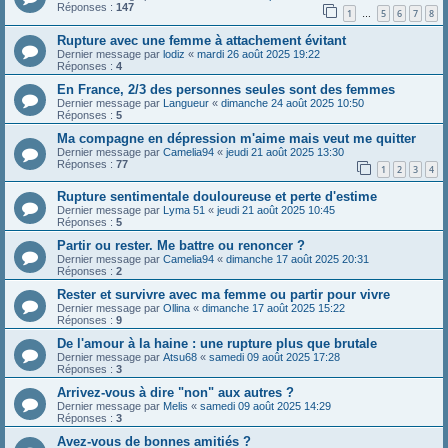
Réponses :
147
1
5
6
7
8
…
Rupture avec une femme à attachement évitant
Dernier message par
lodiz
«
mardi 26 août 2025 19:22
Réponses :
4
En France, 2/3 des personnes seules sont des femmes
Dernier message par
Langueur
«
dimanche 24 août 2025 10:50
Réponses :
5
Ma compagne en dépression m'aime mais veut me quitter
Dernier message par
Camelia94
«
jeudi 21 août 2025 13:30
Réponses :
77
1
2
3
4
Rupture sentimentale douloureuse et perte d'estime
Dernier message par
Lyma 51
«
jeudi 21 août 2025 10:45
Réponses :
5
Partir ou rester. Me battre ou renoncer ?
Dernier message par
Camelia94
«
dimanche 17 août 2025 20:31
Réponses :
2
Rester et survivre avec ma femme ou partir pour vivre
Dernier message par
Ollina
«
dimanche 17 août 2025 15:22
Réponses :
9
De l'amour à la haine : une rupture plus que brutale
Dernier message par
Atsu68
«
samedi 09 août 2025 17:28
Réponses :
3
Arrivez-vous à dire "non" aux autres ?
Dernier message par
Melis
«
samedi 09 août 2025 14:29
Réponses :
3
Avez-vous de bonnes amitiés ?