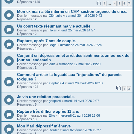
Réponses :
125
1
4
5
6
7
…
Mon ex mari a été interné en CHP, section urgence de crise.
Dernier message par
Clématite
«
samedi 30 mai 2026 9:43
Réponses :
2
Un court texte résumant ma vie actuelle
Dernier message par
Hikari
«
lundi 25 mai 2026 14:57
Réponses :
2
Rupture, après 7 ans de couple.
Dernier message par
Rsgs
«
dimanche 24 mai 2026 22:24
Réponses :
4
Conjoint en dépression et arrêt des sentiments amoureux du
jour au lendemain
Dernier message par
lodiz
«
dimanche 17 mai 2026 19:29
Réponses :
1
Comment arrêter la loyauté aux "injonctions" de parents
toxiques ?
Dernier message par
steph2304
«
lundi 20 avril 2026 10:13
Réponses :
24
1
2
Je vis une relation parasociale.
Dernier message par
gaspard
«
mardi 14 avril 2026 2:07
Réponses :
6
Rupture très difficile après 11 ans
Dernier message par
Eiko
«
mercredi 01 avril 2026 12:06
Réponses :
3
Mon Mari dépressif m'énerve
Dernier message par
Derder
«
lundi 02 février 2026 19:27
Réponses :
3