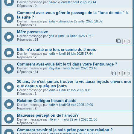
Dernier message par
hsarc
«
jeudi 07 août 2025 23:14
Réponses :
9
Comment avez-vous gérer le passage de la "lune de miel" à
la suite ?
Dernier message par
lodiz
«
dimanche 27 juillet 2025 18:09
Réponses :
1
Mère possessive
Dernier message par
gris
«
lundi 14 juillet 2025 11:12
Réponses :
31
1
2
Elle m'a quitté une fois enceinte de 3 mois
Dernier message par
lodiz
«
lundi 16 juin 2025 17:44
Réponses :
2
Comment avez-vous fait le tri dans votre l'entourage ?
Dernier message par
Kayaka
«
lundi 02 juin 2025 23:46
Réponses :
51
1
2
3
20 ans, Je n'est jamais trouver la vie aussi injuste envers moi
que depuis quelques jours
Dernier message par
lodiz
«
lundi 12 mai 2025 0:19
Réponses :
1
Relation Collègue besoin d’aide
Dernier message par
lodiz
«
jeudi 08 mai 2025 19:00
Réponses :
2
Mauvaise perception de l'amour?
Dernier message par
Hikari
«
mardi 29 avril 2025 21:56
Réponses :
3
Comment savoir si je suis prête pour une relation ?