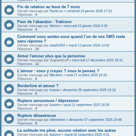
Fin de relation au bout de 7 mois
Dernier message par
Pazito.ez
«
vendredi 23 janvier 2026 17:31
Réponses :
4
Peur de l'abandon - Trahison
Dernier message par
3lohxm
«
mercredi 21 janvier 2026 0:30
Réponses :
4
Comment vous sentez-vous quand l’un de vos SMS reste
sans réponse ?
Dernier message par
steph2304
«
mardi 13 janvier 2026 13:42
Réponses :
10
Aimer l'amour plus que la personne
Dernier message par
VirginiaWoolf
«
mercredi 17 décembre 2025 18:31
Réponses :
12
L'amour : vous y croyez ? vous le pensez ?
Dernier message par
Bilirubine
«
lundi 27 octobre 2025 16:33
Réponses :
5
Borderline et amour ?
Dernier message par
Ictavia
«
dimanche 28 septembre 2025 19:16
Réponses :
8
Rupture amoureuse / dépression
Dernier message par
Autumn
«
jeudi 11 septembre 2025 16:28
Réponses :
4
Rupture désastreuse
Dernier message par
clémentine
«
dimanche 07 septembre 2025 19:48
Réponses :
9
La solitude me pèse, aucune relation avec les autres
Dernier message par
Autumn
«
mardi 02 septembre 2025 4:41