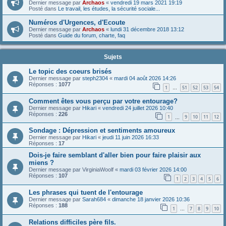
Dernier message par
Archaos
«
vendredi 19 mars 2021 19:19
Posté dans
Le travail, les études, la sécurité sociale...
Numéros d'Urgences, d'Ecoute
Dernier message par
Archaos
«
lundi 31 décembre 2018 13:12
Posté dans
Guide du forum, charte, faq
Sujets
Le topic des coeurs brisés
Dernier message par
steph2304
«
mardi 04 août 2026 14:26
Réponses :
1077
1
51
52
53
54
…
Comment êtes vous perçu par votre entourage?
Dernier message par
Hikari
«
vendredi 24 juillet 2026 10:40
Réponses :
226
1
9
10
11
12
…
Sondage : Dépression et sentiments amoureux
Dernier message par
Hikari
«
jeudi 11 juin 2026 16:33
Réponses :
17
Dois-je faire semblant d'aller bien pour faire plaisir aux
miens ?
Dernier message par
VirginiaWoolf
«
mardi 03 février 2026 14:00
Réponses :
107
1
2
3
4
5
6
Les phrases qui tuent de l'entourage
Dernier message par
Sarah684
«
dimanche 18 janvier 2026 10:36
Réponses :
188
1
7
8
9
10
…
Relations difficiles père fils.