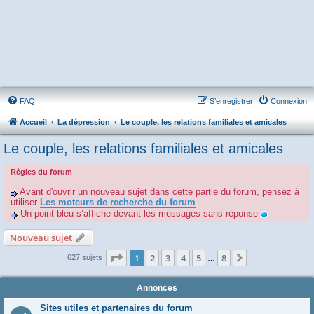
FAQ
S’enregistrer
Connexion
Accueil
La dépression
Le couple, les relations familiales et amicales
Le couple, les relations familiales et amicales
Règles du forum
Avant d'ouvrir un nouveau sujet dans cette partie du forum, pensez à
utiliser
Les moteurs de recherche du forum
.
Un point bleu s’affiche devant les messages sans réponse
Nouveau sujet
Page
1
sur
8
1
2
3
4
5
8
Suivante
627 sujets
…
Annonces
Sites utiles et partenaires du forum