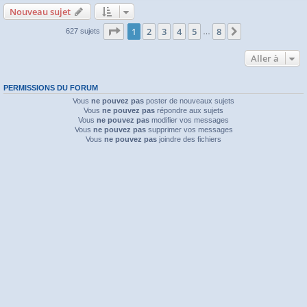
Nouveau sujet
Page
1
sur
8
1
2
3
4
5
8
Suivante
627 sujets
…
Aller à
PERMISSIONS DU FORUM
Vous
ne pouvez pas
poster de nouveaux sujets
Vous
ne pouvez pas
répondre aux sujets
Vous
ne pouvez pas
modifier vos messages
Vous
ne pouvez pas
supprimer vos messages
Vous
ne pouvez pas
joindre des fichiers