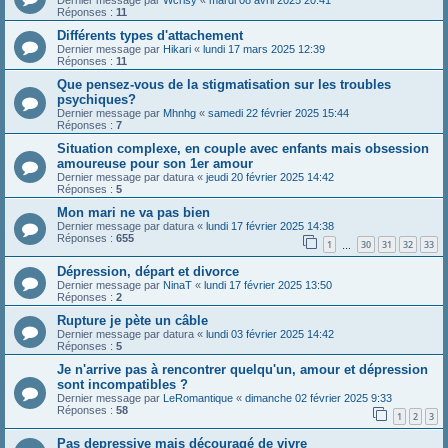
Dernier message par
Wcrisy
«
mardi 08 avril 2025 20:41
Réponses :
11
Différents types d'attachement
Dernier message par
Hikari
«
lundi 17 mars 2025 12:39
Réponses :
11
Que pensez-vous de la stigmatisation sur les troubles
psychiques?
Dernier message par
Mhnhg
«
samedi 22 février 2025 15:44
Réponses :
7
Situation complexe, en couple avec enfants mais obsession
amoureuse pour son 1er amour
Dernier message par
datura
«
jeudi 20 février 2025 14:42
Réponses :
5
Mon mari ne va pas bien
Dernier message par
datura
«
lundi 17 février 2025 14:38
Réponses :
655
1
30
31
32
33
…
Dépression, départ et divorce
Dernier message par
NinaT
«
lundi 17 février 2025 13:50
Réponses :
2
Rupture je pète un câble
Dernier message par
datura
«
lundi 03 février 2025 14:42
Réponses :
5
Je n'arrive pas à rencontrer quelqu'un, amour et dépression
sont incompatibles ?
Dernier message par
LeRomantique
«
dimanche 02 février 2025 9:33
Réponses :
58
1
2
3
Pas depressive mais découragé de vivre