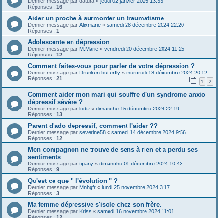
Dernier message par
datura
«
jeudi 02 janvier 2025 13:33
Réponses :
16
Aider un proche à surmonter un traumatisme
Dernier message par
Alixmarie
«
samedi 28 décembre 2024 22:20
Réponses :
1
Adolescente en dépression
Dernier message par
M.Marie
«
vendredi 20 décembre 2024 11:25
Réponses :
12
Comment faites-vous pour parler de votre dépression ?
Dernier message par
Drunken butterfly
«
mercredi 18 décembre 2024 20:12
Réponses :
21
1
2
Comment aider mon mari qui souffre d'un syndrome anxio
dépressif sévère ?
Dernier message par
lodiz
«
dimanche 15 décembre 2024 22:19
Réponses :
13
Parent d'ado depressif, comment l'aider ??
Dernier message par
severine58
«
samedi 14 décembre 2024 9:56
Réponses :
12
Mon compagnon ne trouve de sens à rien et a perdu ses
sentiments
Dernier message par
tipany
«
dimanche 01 décembre 2024 10:43
Réponses :
9
Qu'est ce que '' l'évolution '' ?
Dernier message par
Mnhgfr
«
lundi 25 novembre 2024 3:17
Réponses :
3
Ma femme dépressive s'isole chez son frère.
Dernier message par
Kriss
«
samedi 16 novembre 2024 11:01
Réponses :
12