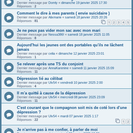
Dernier message par
Domly
«
dimanche 19 janvier 2025 17:30
Réponses :
2
Comment le dire à mes parents ( envie suicidaire )
Dernier message par
Alixmarie
«
samedi 18 janvier 2025 20:26
Réponses :
81
1
2
3
4
5
Je ne peux pas vider mon sac avec mon mari
Dernier message par
Nessa386!
«
samedi 18 janvier 2025 11:05
Réponses :
8
Aujourd'hui les jeunes ont des portables qu'ils ne lâchent
jamais
Dernier message par
celia
«
dimanche 12 janvier 2025 23:01
Réponses :
1
Se relever après une TS du conjoint
Dernier message par
AnnaKarenine
«
samedi 11 janvier 2025 15:09
Réponses :
11
Dépression lié au célibat
Dernier message par
Ulv54
«
vendredi 10 janvier 2025 2:00
Réponses :
4
Il m'a quitté à cause de la dépression
Dernier message par
Ulv54
«
mercredi 08 janvier 2025 23:09
Réponses :
11
C'est courant que le compagnon soit mis de coté lors d'une
dépression ?
Dernier message par
Ulv54
«
mardi 07 janvier 2025 1:17
Réponses :
22
1
2
Je n'arrive pas à me confier, à parler de moi