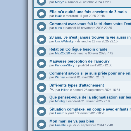
par
Maryz
»
samedi 26 octobre 2024 17:29
Elle m'a quitté une fois enceinte de 3 mois
par
Iaiaia
»
mercredi 11 juin 2025 20:48
Comment avez-vous fait le tri dans votre l'e
par
nunu
»
samedi 15 novembre 2008 22:35
20 ans, Je n'est jamais trouver la vie aussi 
par
UncleWhisky
»
dimanche 11 mai 2025 22:15
Relation Collègue besoin d’aide
par
Max25620
»
dimanche 06 avril 2025 7:42
Mauvaise perception de l'amour?
par
PandoraStory
»
jeudi 24 avril 2025 12:36
Comment savoir si je suis prête pour une rel
par
Wcrisy
»
mardi 01 avril 2025 21:52
Différents types d'attachement
par
Hikari
»
samedi 28 septembre 2024 16:31
Que pensez-vous de la stigmatisation sur le
par
Mhnhg
»
vendredi 21 février 2025 7:18
Situation complexe, en couple avec enfant
par
Ernsto
»
jeudi 13 février 2025 20:28
Mon mari ne va pas bien
par
Frisette
»
jeudi 25 septembre 2014 12:48