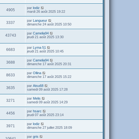
par
lodiz
4905
mardi 26 août 2025 19:22
par
Langueur
3337
dimanche 24 août 2025 10:50
par
Camelia94
43743
jeudi 21 août 2025 13:30
par
Lyma 51
6683
jeudi 21 août 2025 10:45
par
Camelia94
3688
dimanche 17 août 2025 20:31
par
Ollina
8633
dimanche 17 août 2025 15:22
par
Atsu68
3635
samedi 09 août 2025 17:28
par
Melis
3271
samedi 09 août 2025 14:29
par
hsarc
4456
jeudi 07 août 2025 23:14
par
lodiz
3971
dimanche 27 juillet 2025 18:09
par
gris
10641