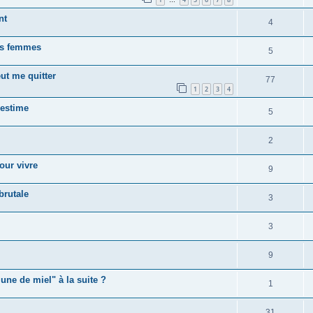
nt
4
es femmes
5
t me quitter
77
1
2
3
4
'estime
5
2
our vivre
9
brutale
3
3
9
ne de miel" à la suite ?
1
31