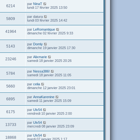
par
NinaT
6214
lundi 17 février 2025 13:50
par
datura
5809
lundi 03 février 2025 14:42
par
LeRomantique
41964
dimanche 02 février 2025 9:33
par
Domly
5143
dimanche 19 janvier 2025 17:30
par
Alixmarie
23246
samedi 18 janvier 2025 20:26
par
Nessa386!
5784
samedi 18 janvier 2025 11:05
par
celia
5660
dimanche 12 janvier 2025 23:01
par
AnnaKarenine
6895
samedi 11 janvier 2025 15:09
par
Ulv54
6175
vendredi 10 janvier 2025 2:00
par
Ulv54
13733
mercredi 08 janvier 2025 23:09
par
Ulv54
18868
mardi 07 janvier 2025 1:17