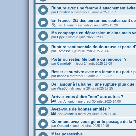
Rupture avec une femme à attachement évita
par
Christian
»
mercredi 13 août 2025 18:57
En France, 2/3 des personnes seules sont d
par
Antonio
»
samedi 23 août 2025 13:29
Ma compagne en dépression m'aime mais veu
par
Epyk
»
lundi 20 juin 2022 22:39
Rupture sentimentale douloureuse et perte d
par
Tomasse
»
jeudi 01 mai 2025 23:06
Partir ou rester. Me battre ou renoncer ?
par
Camelia94
»
jeudi 14 août 2025 18:09
Rester et survivre avec ma femme ou partir p
par
babao
»
mercredi 18 août 2021 12:52
De l'amour à la haine : une rupture plus que 
par
Atsu68
»
dimanche 29 juin 2025 17:25
Arrivez-vous à dire "non" aux autres ?
par
Antonio
»
mercredi 30 juillet 2025 14:00
Avez-vous de bonnes amitiés ?
par
Antonio
»
mardi 29 juillet 2025 14:46
Comment avez-vous gérer le passage de la "lu
par
OokamI
»
lundi 14 juillet 2025 10:15
Mère possessive