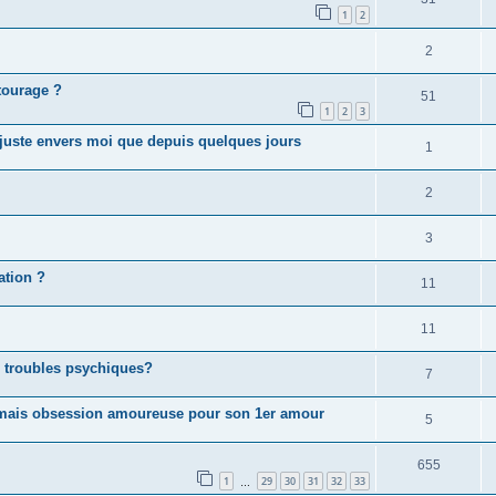
1
2
2
ntourage ?
51
1
2
3
injuste envers moi que depuis quelques jours
1
2
3
ation ?
11
11
s troubles psychiques?
7
s mais obsession amoureuse pour son 1er amour
5
655
1
29
30
31
32
33
…