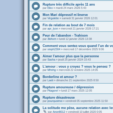
Rupture très difficile après 11 ans
par
Eiko
»
mardi 24 mars 2026 5:43
Mon Mari dépressif m'énerve
par
Virgulette
»
samedi 31 janvier 2026 12:01
Fin de relation au bout de 7 mois
par
apr_lyon
»
mercredi 21 janvier 2026 17:21
Peur de l'abandon - Trahison
par
3lohxm
»
lundi 12 janvier 2026 13:38
Comment vous sentez-vous quand l’un de vo
par
steph2304
»
mercredi 17 décembre 2025 9:06
Aimer l'amour plus que la personne
par
Sasha
»
jeudi 25 janvier 2024 15:43
L'amour : vous y croyez ? vous le pensez ?
par
Mhnhg
»
mercredi 22 octobre 2025 14:05
Borderline et amour ?
par
Laeti
»
dimanche 21 septembre 2025 8:50
Rupture amoureuse / dépression
par
Pitagore!
»
lundi 17 mars 2025 12:05
Rupture désastreuse
par
pourquoimoi
»
vendredi 05 septembre 2025 11:50
La solitude me pèse, aucune relation avec le
par
Anon8012
»
vendredi 10 juillet 2020 0:05