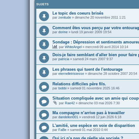
SUJETS
Le topic des coeurs brisés
par
zenitude
»
dimanche 20 novembre 2011 1:21
Comment êtes vous perçu par votre entoura
par
dorine
»
lundi 19 janvier 2009 19:54
Sondage : Dépression et sentiments amoure
par
WhiteAngel
»
mercredi 09 avril 2014 10:14
Dois-je faire semblant d'aller bien pour faire
par
patricia
»
samedi 24 mars 2007 9:37
Les phrases qui tuent de l'entourage
par
eternelletristesse
»
dimanche 28 octobre 2007 20:54
Relations difficiles père fils.
par
bobbi
»
samedi 01 novembre 2025 16:46
Situation compliquée avec un amie qui coup
par
Rae42
»
dimanche 03 mai 2026 7:30
Ma compagne n’arrive pas à travailler
par
dandelion001
»
vendredi 12 juin 2026 6:18
L'amitié, une espèce en voie de disparition
par
FaBe
»
samedi 01 mai 2010 0:44
Qui ici n'a pas de réelle vie sociale ?