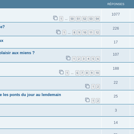
RÉPONSES
1077
1
50
51
52
53
54
…
ge?
226
1
8
9
10
11
12
…
ux
17
 plaisir aux miens ?
107
1
2
3
4
5
6
188
1
6
7
8
9
10
…
22
1
2
e les ponts du jour au lendemain
25
1
2
3
14