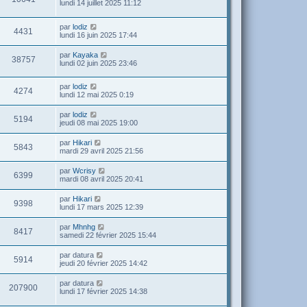
lundi 14 juillet 2025 11:12
par
lodiz
4431
lundi 16 juin 2025 17:44
par
Kayaka
38757
lundi 02 juin 2025 23:46
par
lodiz
4274
lundi 12 mai 2025 0:19
par
lodiz
5194
jeudi 08 mai 2025 19:00
par
Hikari
5843
mardi 29 avril 2025 21:56
par
Wcrisy
6399
mardi 08 avril 2025 20:41
par
Hikari
9398
lundi 17 mars 2025 12:39
par
Mhnhg
8417
samedi 22 février 2025 15:44
par
datura
5914
jeudi 20 février 2025 14:42
par
datura
207900
lundi 17 février 2025 14:38