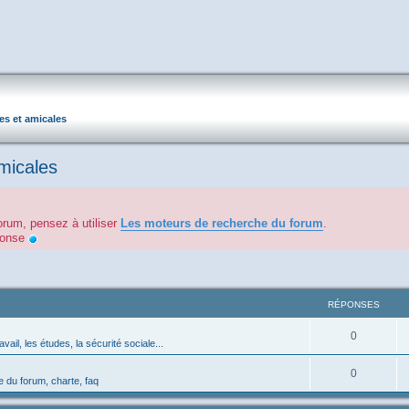
les et amicales
amicales
orum, pensez à utiliser
Les moteurs de recherche du forum
.
éponse
RÉPONSES
0
avail, les études, la sécurité sociale...
0
 du forum, charte, faq