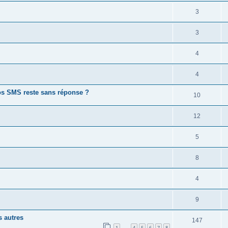
3
3
4
4
s SMS reste sans réponse ?
10
12
5
8
4
9
s autres
147
1
4
5
6
7
8
…