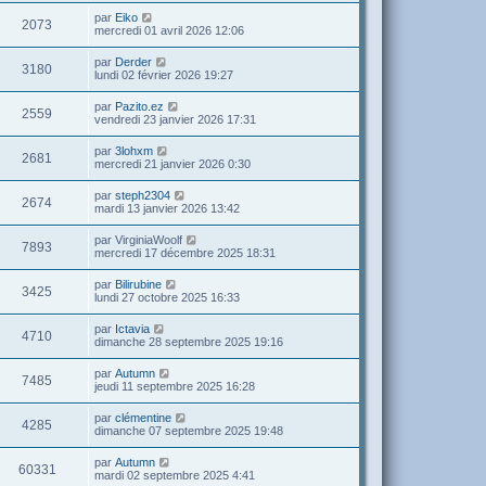
par
Eiko
2073
mercredi 01 avril 2026 12:06
par
Derder
3180
lundi 02 février 2026 19:27
par
Pazito.ez
2559
vendredi 23 janvier 2026 17:31
par
3lohxm
2681
mercredi 21 janvier 2026 0:30
par
steph2304
2674
mardi 13 janvier 2026 13:42
par
VirginiaWoolf
7893
mercredi 17 décembre 2025 18:31
par
Bilirubine
3425
lundi 27 octobre 2025 16:33
par
Ictavia
4710
dimanche 28 septembre 2025 19:16
par
Autumn
7485
jeudi 11 septembre 2025 16:28
par
clémentine
4285
dimanche 07 septembre 2025 19:48
par
Autumn
60331
mardi 02 septembre 2025 4:41