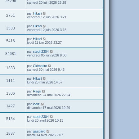
26296
samedi 20 juin 2026 23:28
par
Hikari
2751
vendredi 12 juin 2026 3:21
par
Hikari
3533
vendredi 12 juin 2026 3:15
par
Hikari
5416
jeudi 11 juin 2026 23:27
par
steph2304
84681
vendredi 05 juin 2026 9:06
par
Clématite
1333
samedi 30 mai 2026 9:43
par
Hikari
1111
lundi 25 mai 2026 14:57
par
Rsgs
1306
dimanche 24 mai 2026 22:24
par
lodiz
1427
dimanche 17 mai 2026 19:29
par
steph2304
5184
lundi 20 avril 2026 10:13
par
gaspard
1887
mardi 14 avril 2026 2:07