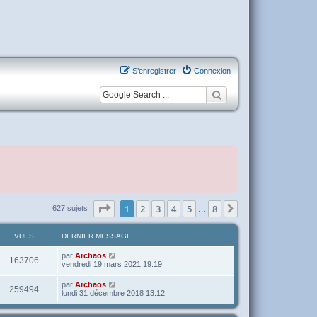
S’enregistrer
Connexion
Page
1
sur
8
1
2
3
4
5
8
Suivante
627 sujets
…
VUES
DERNIER MESSAGE
par
Archaos
163706
vendredi 19 mars 2021 19:19
par
Archaos
259494
lundi 31 décembre 2018 13:12