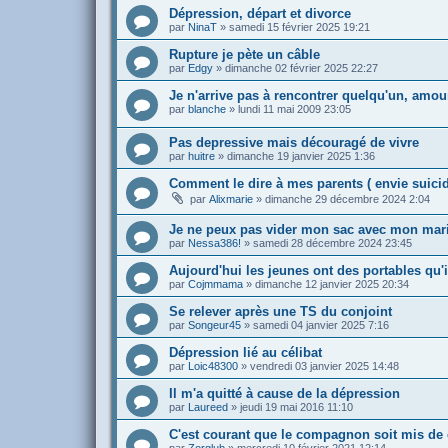
Dépression, départ et divorce
par
NinaT
»
samedi 15 février 2025 19:21
Rupture je pète un câble
par
Edgy
»
dimanche 02 février 2025 22:27
Je n'arrive pas à rencontrer quelqu'un, amou
par
blanche
»
lundi 11 mai 2009 23:05
Pas depressive mais découragé de vivre
par
huitre
»
dimanche 19 janvier 2025 1:36
Comment le dire à mes parents ( envie suicid
par
Alixmarie
»
dimanche 29 décembre 2024 2:04
Je ne peux pas vider mon sac avec mon mar
par
Nessa386!
»
samedi 28 décembre 2024 23:45
Aujourd'hui les jeunes ont des portables qu'i
par
Cojmmama
»
dimanche 12 janvier 2025 20:34
Se relever après une TS du conjoint
par
Songeur45
»
samedi 04 janvier 2025 7:16
Dépression lié au célibat
par
Loic48300
»
vendredi 03 janvier 2025 14:48
Il m'a quitté à cause de la dépression
par
Laureed
»
jeudi 19 mai 2016 11:10
C'est courant que le compagnon soit mis de 