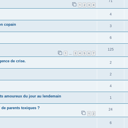
71
1
2
3
4
4
on copain
3
6
125
1
3
4
5
6
7
…
gence de crise.
2
2
4
nts amoureux du jour au lendemain
1
 de parents toxiques ?
24
1
2
6