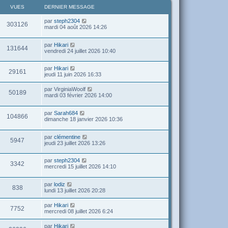
VUES
DERNIER MESSAGE
par
steph2304
303126
mardi 04 août 2026 14:26
par
Hikari
131644
vendredi 24 juillet 2026 10:40
par
Hikari
29161
jeudi 11 juin 2026 16:33
par
VirginiaWoolf
50189
mardi 03 février 2026 14:00
par
Sarah684
104866
dimanche 18 janvier 2026 10:36
par
clémentine
5947
jeudi 23 juillet 2026 13:26
par
steph2304
3342
mercredi 15 juillet 2026 14:10
par
lodiz
838
lundi 13 juillet 2026 20:28
par
Hikari
7752
mercredi 08 juillet 2026 6:24
par
Hikari