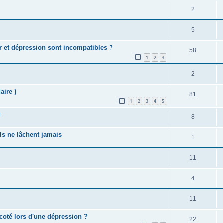
2
5
r et dépression sont incompatibles ?
58
1
2
3
2
aire )
81
1
2
3
4
5
i
8
ls ne lâchent jamais
1
11
4
11
coté lors d'une dépression ?
22