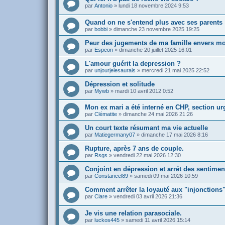
par
Antonio
»
lundi 18 novembre 2024 9:53
Quand on ne s'entend plus avec ses parents
par
bobbi
»
dimanche 23 novembre 2025 19:25
Peur des jugements de ma famille envers m
par
Espeon
»
dimanche 20 juillet 2025 16:01
L'amour guérit la depression ?
par
unjourjelesaurais
»
mercredi 21 mai 2025 22:52
Dépression et solitude
par
Mywb
»
mardi 10 avril 2012 0:52
Mon ex mari a été interné en CHP, section ur
par
Clématite
»
dimanche 24 mai 2026 21:26
Un court texte résumant ma vie actuelle
par
Matiegermany07
»
dimanche 17 mai 2026 8:16
Rupture, après 7 ans de couple.
par
Rsgs
»
vendredi 22 mai 2026 12:30
Conjoint en dépression et arrêt des sentime
par
Constancel89
»
samedi 09 mai 2026 10:59
Comment arrêter la loyauté aux "injonctions"
par
Clare
»
vendredi 03 avril 2026 21:36
Je vis une relation parasociale.
par
luckos445
»
samedi 11 avril 2026 15:14