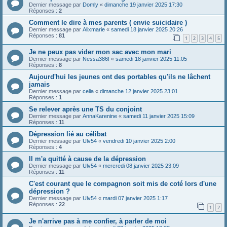
Dernier message par
Domly
«
dimanche 19 janvier 2025 17:30
Réponses :
2
Comment le dire à mes parents ( envie suicidaire )
Dernier message par
Alixmarie
«
samedi 18 janvier 2025 20:26
Réponses :
81
1
2
3
4
5
Je ne peux pas vider mon sac avec mon mari
Dernier message par
Nessa386!
«
samedi 18 janvier 2025 11:05
Réponses :
8
Aujourd'hui les jeunes ont des portables qu'ils ne lâchent
jamais
Dernier message par
celia
«
dimanche 12 janvier 2025 23:01
Réponses :
1
Se relever après une TS du conjoint
Dernier message par
AnnaKarenine
«
samedi 11 janvier 2025 15:09
Réponses :
11
Dépression lié au célibat
Dernier message par
Ulv54
«
vendredi 10 janvier 2025 2:00
Réponses :
4
Il m'a quitté à cause de la dépression
Dernier message par
Ulv54
«
mercredi 08 janvier 2025 23:09
Réponses :
11
C'est courant que le compagnon soit mis de coté lors d'une
dépression ?
Dernier message par
Ulv54
«
mardi 07 janvier 2025 1:17
Réponses :
22
1
2
Je n'arrive pas à me confier, à parler de moi