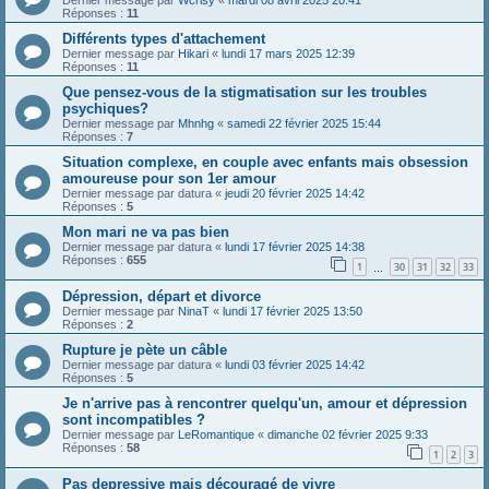
Dernier message par
Wcrisy
«
mardi 08 avril 2025 20:41
Réponses :
11
Différents types d'attachement
Dernier message par
Hikari
«
lundi 17 mars 2025 12:39
Réponses :
11
Que pensez-vous de la stigmatisation sur les troubles
psychiques?
Dernier message par
Mhnhg
«
samedi 22 février 2025 15:44
Réponses :
7
Situation complexe, en couple avec enfants mais obsession
amoureuse pour son 1er amour
Dernier message par
datura
«
jeudi 20 février 2025 14:42
Réponses :
5
Mon mari ne va pas bien
Dernier message par
datura
«
lundi 17 février 2025 14:38
Réponses :
655
1
30
31
32
33
…
Dépression, départ et divorce
Dernier message par
NinaT
«
lundi 17 février 2025 13:50
Réponses :
2
Rupture je pète un câble
Dernier message par
datura
«
lundi 03 février 2025 14:42
Réponses :
5
Je n'arrive pas à rencontrer quelqu'un, amour et dépression
sont incompatibles ?
Dernier message par
LeRomantique
«
dimanche 02 février 2025 9:33
Réponses :
58
1
2
3
Pas depressive mais découragé de vivre