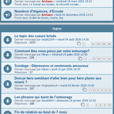
Dernier message par
Archaos
«
vendredi 19 mars 2021 19:19
Posté dans
Le travail, les études, la sécurité sociale...
Numéros d'Urgences, d'Ecoute
Dernier message par
Archaos
«
lundi 31 décembre 2018 13:12
Posté dans
Guide du forum, charte, faq
Sujets
Le topic des coeurs brisés
Dernier message par
steph2304
«
mardi 04 août 2026 14:26
Réponses :
1077
1
51
52
53
54
…
Comment êtes vous perçu par votre entourage?
Dernier message par
Hikari
«
vendredi 24 juillet 2026 10:40
Réponses :
226
1
9
10
11
12
…
Sondage : Dépression et sentiments amoureux
Dernier message par
Hikari
«
jeudi 11 juin 2026 16:33
Réponses :
17
Dois-je faire semblant d'aller bien pour faire plaisir aux
miens ?
Dernier message par
VirginiaWoolf
«
mardi 03 février 2026 14:00
Réponses :
107
1
2
3
4
5
6
Les phrases qui tuent de l'entourage
Dernier message par
Sarah684
«
dimanche 18 janvier 2026 10:36
Réponses :
188
1
7
8
9
10
…
Fin de relation au bout de 7 mois