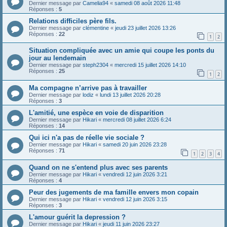
Dernier message par
Camelia94
«
samedi 08 août 2026 11:48
Réponses :
5
Relations difficiles père fils.
Dernier message par
clémentine
«
jeudi 23 juillet 2026 13:26
Réponses :
22
1
2
Situation compliquée avec un amie qui coupe les ponts du
jour au lendemain
Dernier message par
steph2304
«
mercredi 15 juillet 2026 14:10
Réponses :
25
1
2
Ma compagne n’arrive pas à travailler
Dernier message par
lodiz
«
lundi 13 juillet 2026 20:28
Réponses :
3
L'amitié, une espèce en voie de disparition
Dernier message par
Hikari
«
mercredi 08 juillet 2026 6:24
Réponses :
14
Qui ici n'a pas de réelle vie sociale ?
Dernier message par
Hikari
«
samedi 20 juin 2026 23:28
Réponses :
71
1
2
3
4
Quand on ne s'entend plus avec ses parents
Dernier message par
Hikari
«
vendredi 12 juin 2026 3:21
Réponses :
4
Peur des jugements de ma famille envers mon copain
Dernier message par
Hikari
«
vendredi 12 juin 2026 3:15
Réponses :
3
L'amour guérit la depression ?
Dernier message par
Hikari
«
jeudi 11 juin 2026 23:27