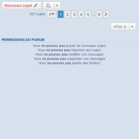
Nouveau sujet
Page
1
sur
8
1
2
3
4
5
8
Suivante
627 sujets
…
Aller à
PERMISSIONS DU FORUM
Vous
ne pouvez pas
poster de nouveaux sujets
Vous
ne pouvez pas
répondre aux sujets
Vous
ne pouvez pas
modifier vos messages
Vous
ne pouvez pas
supprimer vos messages
Vous
ne pouvez pas
joindre des fichiers