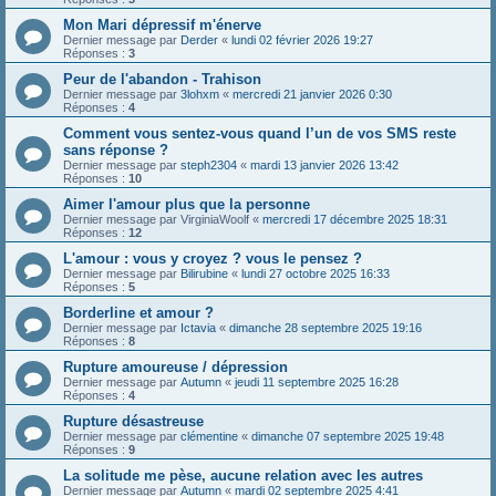
Mon Mari dépressif m'énerve
Dernier message par
Derder
«
lundi 02 février 2026 19:27
Réponses :
3
Peur de l'abandon - Trahison
Dernier message par
3lohxm
«
mercredi 21 janvier 2026 0:30
Réponses :
4
Comment vous sentez-vous quand l’un de vos SMS reste
sans réponse ?
Dernier message par
steph2304
«
mardi 13 janvier 2026 13:42
Réponses :
10
Aimer l'amour plus que la personne
Dernier message par
VirginiaWoolf
«
mercredi 17 décembre 2025 18:31
Réponses :
12
L'amour : vous y croyez ? vous le pensez ?
Dernier message par
Bilirubine
«
lundi 27 octobre 2025 16:33
Réponses :
5
Borderline et amour ?
Dernier message par
Ictavia
«
dimanche 28 septembre 2025 19:16
Réponses :
8
Rupture amoureuse / dépression
Dernier message par
Autumn
«
jeudi 11 septembre 2025 16:28
Réponses :
4
Rupture désastreuse
Dernier message par
clémentine
«
dimanche 07 septembre 2025 19:48
Réponses :
9
La solitude me pèse, aucune relation avec les autres
Dernier message par
Autumn
«
mardi 02 septembre 2025 4:41