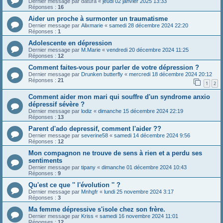
Dernier message par
datura
«
jeudi 02 janvier 2025 13:33
Réponses :
16
Aider un proche à surmonter un traumatisme
Dernier message par
Alixmarie
«
samedi 28 décembre 2024 22:20
Réponses :
1
Adolescente en dépression
Dernier message par
M.Marie
«
vendredi 20 décembre 2024 11:25
Réponses :
12
Comment faites-vous pour parler de votre dépression ?
Dernier message par
Drunken butterfly
«
mercredi 18 décembre 2024 20:12
Réponses :
21
1
2
Comment aider mon mari qui souffre d'un syndrome anxio
dépressif sévère ?
Dernier message par
lodiz
«
dimanche 15 décembre 2024 22:19
Réponses :
13
Parent d'ado depressif, comment l'aider ??
Dernier message par
severine58
«
samedi 14 décembre 2024 9:56
Réponses :
12
Mon compagnon ne trouve de sens à rien et a perdu ses
sentiments
Dernier message par
tipany
«
dimanche 01 décembre 2024 10:43
Réponses :
9
Qu'est ce que '' l'évolution '' ?
Dernier message par
Mnhgfr
«
lundi 25 novembre 2024 3:17
Réponses :
3
Ma femme dépressive s'isole chez son frère.
Dernier message par
Kriss
«
samedi 16 novembre 2024 11:01
Réponses :
12