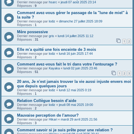
Dernier message par
hsarc
«
jeudi 07 août 2025 23:14
Réponses :
9
Comment avez-vous gérer le passage de la "lune de miel" à
la suite ?
Dernier message par
lodiz
«
dimanche 27 juillet 2025 18:09
Réponses :
1
Mère possessive
Dernier message par
gris
«
lundi 14 juillet 2025 11:12
Réponses :
31
1
2
Elle m'a quitté une fois enceinte de 3 mois
Dernier message par
lodiz
«
lundi 16 juin 2025 17:44
Réponses :
2
Comment avez-vous fait le tri dans votre l'entourage ?
Dernier message par
Kayaka
«
lundi 02 juin 2025 23:46
Réponses :
51
1
2
3
20 ans, Je n'est jamais trouver la vie aussi injuste envers moi
que depuis quelques jours
Dernier message par
lodiz
«
lundi 12 mai 2025 0:19
Réponses :
1
Relation Collègue besoin d’aide
Dernier message par
lodiz
«
jeudi 08 mai 2025 19:00
Réponses :
2
Mauvaise perception de l'amour?
Dernier message par
Hikari
«
mardi 29 avril 2025 21:56
Réponses :
3
Comment savoir si je suis prête pour une relation ?