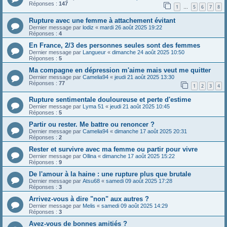
Réponses :
147
1
5
6
7
8
…
Rupture avec une femme à attachement évitant
Dernier message par
lodiz
«
mardi 26 août 2025 19:22
Réponses :
4
En France, 2/3 des personnes seules sont des femmes
Dernier message par
Langueur
«
dimanche 24 août 2025 10:50
Réponses :
5
Ma compagne en dépression m'aime mais veut me quitter
Dernier message par
Camelia94
«
jeudi 21 août 2025 13:30
Réponses :
77
1
2
3
4
Rupture sentimentale douloureuse et perte d'estime
Dernier message par
Lyma 51
«
jeudi 21 août 2025 10:45
Réponses :
5
Partir ou rester. Me battre ou renoncer ?
Dernier message par
Camelia94
«
dimanche 17 août 2025 20:31
Réponses :
2
Rester et survivre avec ma femme ou partir pour vivre
Dernier message par
Ollina
«
dimanche 17 août 2025 15:22
Réponses :
9
De l'amour à la haine : une rupture plus que brutale
Dernier message par
Atsu68
«
samedi 09 août 2025 17:28
Réponses :
3
Arrivez-vous à dire "non" aux autres ?
Dernier message par
Melis
«
samedi 09 août 2025 14:29
Réponses :
3
Avez-vous de bonnes amitiés ?