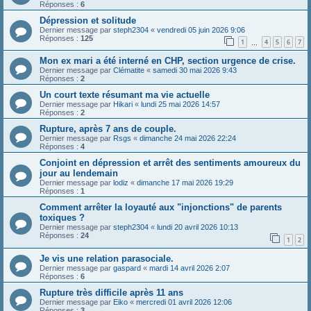
Réponses :
6
Dépression et solitude
Dernier message par
steph2304
«
vendredi 05 juin 2026 9:06
Réponses :
125
1
4
5
6
7
…
Mon ex mari a été interné en CHP, section urgence de crise.
Dernier message par
Clématite
«
samedi 30 mai 2026 9:43
Réponses :
2
Un court texte résumant ma vie actuelle
Dernier message par
Hikari
«
lundi 25 mai 2026 14:57
Réponses :
2
Rupture, après 7 ans de couple.
Dernier message par
Rsgs
«
dimanche 24 mai 2026 22:24
Réponses :
4
Conjoint en dépression et arrêt des sentiments amoureux du
jour au lendemain
Dernier message par
lodiz
«
dimanche 17 mai 2026 19:29
Réponses :
1
Comment arrêter la loyauté aux "injonctions" de parents
toxiques ?
Dernier message par
steph2304
«
lundi 20 avril 2026 10:13
Réponses :
24
1
2
Je vis une relation parasociale.
Dernier message par
gaspard
«
mardi 14 avril 2026 2:07
Réponses :
6
Rupture très difficile après 11 ans
Dernier message par
Eiko
«
mercredi 01 avril 2026 12:06
Réponses :
3