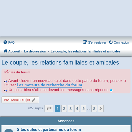
FAQ
S’enregistrer
Connexion
Accueil
La dépression
Le couple, les relations familiales et amicales
Le couple, les relations familiales et amicales
Règles du forum
Avant d'ouvrir un nouveau sujet dans cette partie du forum, pensez à
utiliser
Les moteurs de recherche du forum
.
Un point bleu s’affiche devant les messages sans réponse
Nouveau sujet
Page
1
sur
8
1
2
3
4
5
8
Suivante
627 sujets
…
Annonces
Sites utiles et partenaires du forum