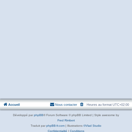
Accueil
Nous contacter
Heures au format
UTC+02:00
Développé par
phpBB
® Forum Software © phpBB Limited | Style awesome by
Fred Rimbert
Traduit par
phpBB-fr.com
| Illustrations
©Vlad Studio
Confidentialité
|
Conditions