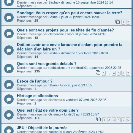
Dernier message par
Sasha
«
dimanche 15 septembre 2024 16:14
Réponses :
2
Sondage: Vous croyez qu'on peut encore sauver la terre?
Dernier message par
Sasha
«
jeudi 25 janvier 2024 15:04
Réponses :
28
1
2
Quels sont vos projets pour les fêtes de fin d'année?
Dernier message par
clémentine
«
lundi 01 janvier 2024 14:37
Réponses :
18
Doit-on avoir une envie farouche d'enfant pour prendre la
décision d'en faire un ?
Dernier message par
Sasha
«
dimanche 15 octobre 2023 16:01
Réponses :
14
Quels sont vos grands defauts ?
Dernier message par
redblackrose
«
vendredi 01 septembre 2023 22:25
Réponses :
135
1
4
5
6
7
…
Est-ce de l'amour ?
Dernier message par
Hikari
«
lundi 26 juin 2023 1:55
Réponses :
4
Héritage et allocations
Dernier message par
clopinette
«
vendredi 07 avril 2023 22:03
Réponses :
2
Quel est l'état de votre domicile ?
Dernier message par
Ginseng
«
lundi 03 avril 2023 15:57
Réponses :
114
1
2
3
4
5
6
JEU : Objectif de la journée
Dernier message par
7celine26
«
jeudi 23 février 2023 12:52