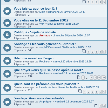
Réponses :
83
1
2
3
4
5
Vous faisiez quoi ce jour là ?
Dernier message par
Melis
«
dimanche 25 janvier 2026 22:42
Réponses :
2
Vous étiez où le 11 Septembre 2001?
Dernier message par
Willy
«
lundi 19 janvier 2026 15:20
Réponses :
19
Politique - Sujets de société
Dernier message par
Archaos
«
dimanche 18 janvier 2026 15:07
Réponses :
2
Sondage : Etes vous gaucher ou droitier?
Dernier message par
steph2304
«
mardi 30 décembre 2025 13:52
Réponses :
94
1
2
3
4
5
Dilemme moral sur l'argent
Dernier message par
Robinson
«
samedi 20 décembre 2025 19:58
Réponses :
7
Que croyez-vous qu'il se passe après la mort?
Dernier message par
Robinson
«
vendredi 19 décembre 2025 20:01
Réponses :
194
1
7
8
9
10
…
Quels sont les prénoms qui vous plaisent ?
Dernier message par
L'étoile dorée
«
dimanche 14 décembre 2025 23:35
Réponses :
110
1
2
3
4
5
6
Sondage: Avez vous des enfants?
Dernier message par
Amphigouri
«
vendredi 12 décembre 2025 9:27
Réponses :
26
1
2