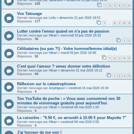
Dernier message par
Sarah684
«
dimanche 28 juin 2026 10:47
Réponses :
105
1
2
3
4
5
6
Vos Tatouage
Dernier message par
Leïla
«
dimanche 21 juin 2026 18:51
Réponses :
177
1
6
7
8
9
…
Lutter contre l'ennui quand on n'a pas de passion
Dernier message par
Hikari
«
mercredi 10 juin 2026 19:33
Réponses :
36
1
2
Célibataires (ou pas ?!) - Votre homme/femme idéal(e)
Dernier message par
Hikari
«
mardi 09 juin 2026 18:48
Réponses :
92
1
2
3
4
5
C'est quoi l'amour ? venez donner votre définition
Dernier message par
Hikari
«
dimanche 31 mai 2026 19:12
Réponses :
69
1
2
3
4
Réflexion sur le catastrophisme
Dernier message par
Amphigouri
«
vendredi 15 mai 2026 15:34
Réponses :
4
Ton YouTube de poche : « Vous avez consommé vos 30
minutes de visionnage gratuits pour aujourd'hui.
Dernier message par
Hikari
«
vendredi 08 mai 2026 1:05
Réponses :
5
La caissière : "9.50 €, on arrondit à 10.00 € pour Mayotte ?"
Dernier message par
Hikari
«
vendredi 08 mai 2026 0:55
Réponses :
4
J'ai horreur de me voir !