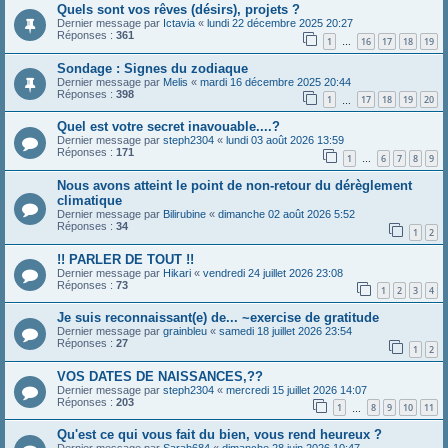
Quels sont vos rêves (désirs), projets ?
Dernier message par
Ictavia
«
lundi 22 décembre 2025 20:27
Réponses :
361
1
16
17
18
19
…
Sondage : Signes du zodiaque
Dernier message par
Melis
«
mardi 16 décembre 2025 20:44
Réponses :
398
1
17
18
19
20
…
Quel est votre secret inavouable....?
Dernier message par
steph2304
«
lundi 03 août 2026 13:59
Réponses :
171
1
6
7
8
9
…
Nous avons atteint le point de non-retour du dérèglement
climatique
Dernier message par
Bilirubine
«
dimanche 02 août 2026 5:52
Réponses :
34
1
2
!! PARLER DE TOUT !!
Dernier message par
Hikari
«
vendredi 24 juillet 2026 23:08
Réponses :
73
1
2
3
4
Je suis reconnaissant(e) de... ~exercise de gratitude
Dernier message par
grainbleu
«
samedi 18 juillet 2026 23:54
Réponses :
27
1
2
VOS DATES DE NAISSANCES,??
Dernier message par
steph2304
«
mercredi 15 juillet 2026 14:07
Réponses :
203
1
8
9
10
11
…
Qu'est ce qui vous fait du bien, vous rend heureux ?