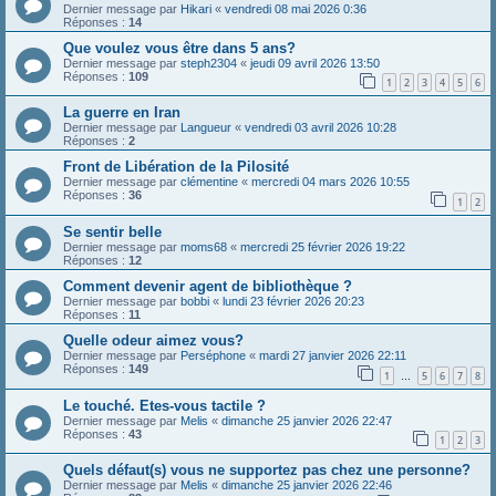
Dernier message par
Hikari
«
vendredi 08 mai 2026 0:36
Réponses :
14
Que voulez vous être dans 5 ans?
Dernier message par
steph2304
«
jeudi 09 avril 2026 13:50
Réponses :
109
1
2
3
4
5
6
La guerre en Iran
Dernier message par
Langueur
«
vendredi 03 avril 2026 10:28
Réponses :
2
Front de Libération de la Pilosité
Dernier message par
clémentine
«
mercredi 04 mars 2026 10:55
Réponses :
36
1
2
Se sentir belle
Dernier message par
moms68
«
mercredi 25 février 2026 19:22
Réponses :
12
Comment devenir agent de bibliothèque ?
Dernier message par
bobbi
«
lundi 23 février 2026 20:23
Réponses :
11
Quelle odeur aimez vous?
Dernier message par
Perséphone
«
mardi 27 janvier 2026 22:11
Réponses :
149
1
5
6
7
8
…
Le touché. Etes-vous tactile ?
Dernier message par
Melis
«
dimanche 25 janvier 2026 22:47
Réponses :
43
1
2
3
Quels défaut(s) vous ne supportez pas chez une personne?
Dernier message par
Melis
«
dimanche 25 janvier 2026 22:46