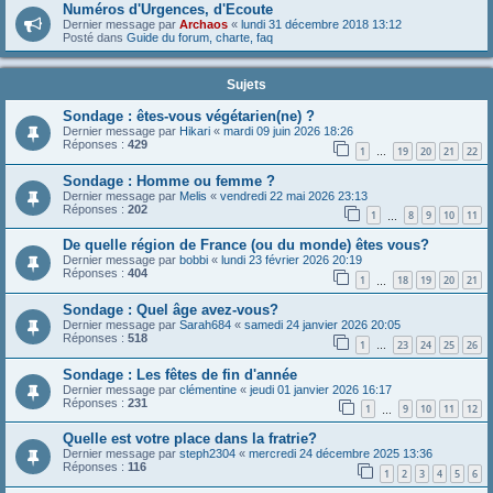
Numéros d'Urgences, d'Ecoute
Dernier message par
Archaos
«
lundi 31 décembre 2018 13:12
Posté dans
Guide du forum, charte, faq
Sujets
Sondage : êtes-vous végétarien(ne) ?
Dernier message par
Hikari
«
mardi 09 juin 2026 18:26
Réponses :
429
1
19
20
21
22
…
Sondage : Homme ou femme ?
Dernier message par
Melis
«
vendredi 22 mai 2026 23:13
Réponses :
202
1
8
9
10
11
…
De quelle région de France (ou du monde) êtes vous?
Dernier message par
bobbi
«
lundi 23 février 2026 20:19
Réponses :
404
1
18
19
20
21
…
Sondage : Quel âge avez-vous?
Dernier message par
Sarah684
«
samedi 24 janvier 2026 20:05
Réponses :
518
1
23
24
25
26
…
Sondage : Les fêtes de fin d'année
Dernier message par
clémentine
«
jeudi 01 janvier 2026 16:17
Réponses :
231
1
9
10
11
12
…
Quelle est votre place dans la fratrie?
Dernier message par
steph2304
«
mercredi 24 décembre 2025 13:36
Réponses :
116
1
2
3
4
5
6