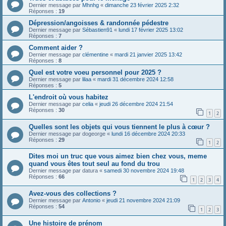
Dernier message par
Mhnhg
«
dimanche 23 février 2025 2:32
Réponses :
19
Dépression/angoisses & randonnée pédestre
Dernier message par
Sébastien91
«
lundi 17 février 2025 13:02
Réponses :
7
Comment aider ?
Dernier message par
clémentine
«
mardi 21 janvier 2025 13:42
Réponses :
8
Quel est votre voeu personnel pour 2025 ?
Dernier message par
lilaa
«
mardi 31 décembre 2024 12:58
Réponses :
5
L'endroit où vous habitez
Dernier message par
celia
«
jeudi 26 décembre 2024 21:54
Réponses :
30
1
2
Quelles sont les objets qui vous tiennent le plus à cœur ?
Dernier message par
dogeorge
«
lundi 16 décembre 2024 20:33
Réponses :
29
1
2
Dites moi un truc que vous aimez bien chez vous, meme
quand vous êtes tout seul au fond du trou
Dernier message par
datura
«
samedi 30 novembre 2024 19:48
Réponses :
66
1
2
3
4
Avez-vous des collections ?
Dernier message par
Antonio
«
jeudi 21 novembre 2024 21:09
Réponses :
54
1
2
3
Une histoire de prénom