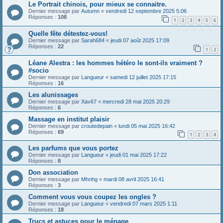
Le Portrait chinois, pour mieux se connaitre.
Dernier message par
Autumn
«
vendredi 12 septembre 2025 5:06
Réponses :
108
1
2
3
4
5
6
Quelle fête détestez-vous!
Dernier message par
Sarah684
«
jeudi 07 août 2025 17:09
Réponses :
22
1
2
Léane Alestra : les hommes hétéro le sont-ils vraiment ?
#socio
Dernier message par
Langueur
«
samedi 12 juillet 2025 17:15
Réponses :
16
Les alunissages
Dernier message par
Xav67
«
mercredi 28 mai 2025 20:29
Réponses :
6
Massage en institut plaisir
Dernier message par
croutedepain
«
lundi 05 mai 2025 16:42
Réponses :
69
1
2
3
4
Les parfums que vous portez
Dernier message par
Langueur
«
jeudi 01 mai 2025 17:22
Réponses :
8
Don association
Dernier message par
Mhnhg
«
mardi 08 avril 2025 16:41
Réponses :
3
Comment vous vous coupez les ongles ?
Dernier message par
Langueur
«
vendredi 07 mars 2025 1:11
Réponses :
18
Trucs et astuces pour le ménage