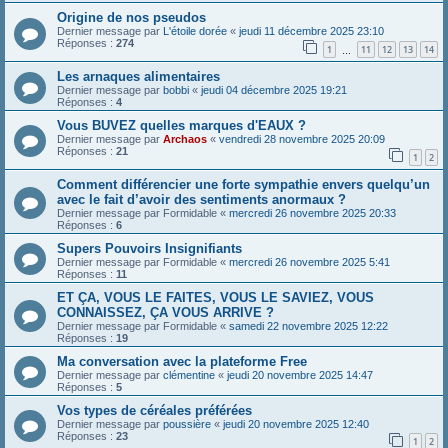
Origine de nos pseudos
Dernier message par
L'étoile dorée
«
jeudi 11 décembre 2025 23:10
Réponses :
274
1
11
12
13
14
…
Les arnaques alimentaires
Dernier message par
bobbi
«
jeudi 04 décembre 2025 19:21
Réponses :
4
Vous BUVEZ quelles marques d'EAUX ?
Dernier message par
Archaos
«
vendredi 28 novembre 2025 20:09
Réponses :
21
1
2
Comment différencier une forte sympathie envers quelqu’un
avec le fait d’avoir des sentiments anormaux ?
Dernier message par
Formidable
«
mercredi 26 novembre 2025 20:33
Réponses :
6
Supers Pouvoirs Insignifiants
Dernier message par
Formidable
«
mercredi 26 novembre 2025 5:41
Réponses :
11
ET ÇA, VOUS LE FAITES, VOUS LE SAVIEZ, VOUS
CONNAISSEZ, ÇA VOUS ARRIVE ?
Dernier message par
Formidable
«
samedi 22 novembre 2025 12:22
Réponses :
19
Ma conversation avec la plateforme Free
Dernier message par
clémentine
«
jeudi 20 novembre 2025 14:47
Réponses :
5
Vos types de céréales préférées
Dernier message par
poussière
«
jeudi 20 novembre 2025 12:40
Réponses :
23
1
2