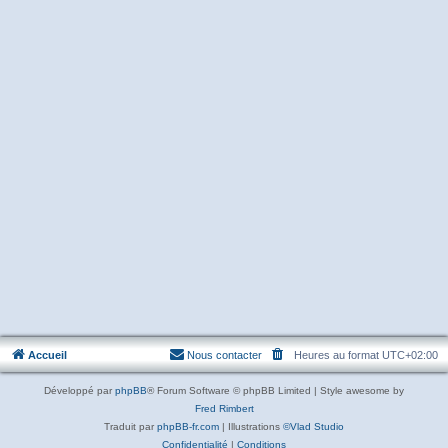
Accueil
Nous contacter
Heures au format
UTC+02:00
Développé par
phpBB
® Forum Software © phpBB Limited | Style awesome by
Fred Rimbert
Traduit par
phpBB-fr.com
| Illustrations
©Vlad Studio
Confidentialité
|
Conditions