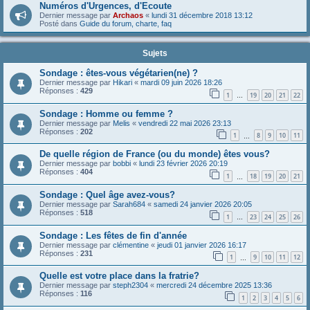
Numéros d'Urgences, d'Ecoute
Dernier message par
Archaos
«
lundi 31 décembre 2018 13:12
Posté dans
Guide du forum, charte, faq
Sujets
Sondage : êtes-vous végétarien(ne) ?
Dernier message par
Hikari
«
mardi 09 juin 2026 18:26
Réponses :
429
1
19
20
21
22
…
Sondage : Homme ou femme ?
Dernier message par
Melis
«
vendredi 22 mai 2026 23:13
Réponses :
202
1
8
9
10
11
…
De quelle région de France (ou du monde) êtes vous?
Dernier message par
bobbi
«
lundi 23 février 2026 20:19
Réponses :
404
1
18
19
20
21
…
Sondage : Quel âge avez-vous?
Dernier message par
Sarah684
«
samedi 24 janvier 2026 20:05
Réponses :
518
1
23
24
25
26
…
Sondage : Les fêtes de fin d'année
Dernier message par
clémentine
«
jeudi 01 janvier 2026 16:17
Réponses :
231
1
9
10
11
12
…
Quelle est votre place dans la fratrie?
Dernier message par
steph2304
«
mercredi 24 décembre 2025 13:36
Réponses :
116
1
2
3
4
5
6