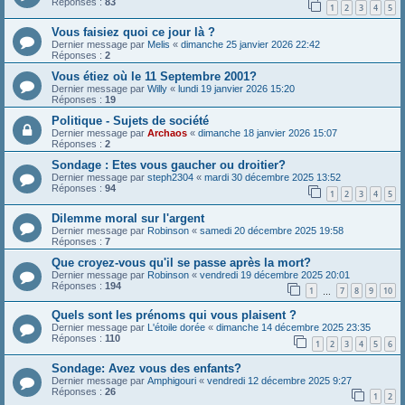
Réponses :
83
1
2
3
4
5
Vous faisiez quoi ce jour là ?
Dernier message par
Melis
«
dimanche 25 janvier 2026 22:42
Réponses :
2
Vous étiez où le 11 Septembre 2001?
Dernier message par
Willy
«
lundi 19 janvier 2026 15:20
Réponses :
19
Politique - Sujets de société
Dernier message par
Archaos
«
dimanche 18 janvier 2026 15:07
Réponses :
2
Sondage : Etes vous gaucher ou droitier?
Dernier message par
steph2304
«
mardi 30 décembre 2025 13:52
Réponses :
94
1
2
3
4
5
Dilemme moral sur l'argent
Dernier message par
Robinson
«
samedi 20 décembre 2025 19:58
Réponses :
7
Que croyez-vous qu'il se passe après la mort?
Dernier message par
Robinson
«
vendredi 19 décembre 2025 20:01
Réponses :
194
1
7
8
9
10
…
Quels sont les prénoms qui vous plaisent ?
Dernier message par
L'étoile dorée
«
dimanche 14 décembre 2025 23:35
Réponses :
110
1
2
3
4
5
6
Sondage: Avez vous des enfants?
Dernier message par
Amphigouri
«
vendredi 12 décembre 2025 9:27
Réponses :
26
1
2