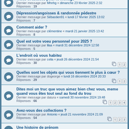
Dernier message par
Mhnhg
«
dimanche 23 février 2025 2:32
Réponses :
19
Dépression/angoisses & randonnée pédestre
Dernier message par
Sébastien91
«
lundi 17 février 2025 13:02
Réponses :
7
Comment aider ?
Dernier message par
clémentine
«
mardi 21 janvier 2025 13:42
Réponses :
8
Quel est votre voeu personnel pour 2025 ?
Dernier message par
lilaa
«
mardi 31 décembre 2024 12:58
Réponses :
5
L'endroit où vous habitez
Dernier message par
celia
«
jeudi 26 décembre 2024 21:54
Réponses :
30
1
2
Quelles sont les objets qui vous tiennent le plus à cœur ?
Dernier message par
dogeorge
«
lundi 16 décembre 2024 20:33
Réponses :
29
1
2
Dites moi un truc que vous aimez bien chez vous, meme
quand vous êtes tout seul au fond du trou
Dernier message par
datura
«
samedi 30 novembre 2024 19:48
Réponses :
66
1
2
3
4
Avez-vous des collections ?
Dernier message par
Antonio
«
jeudi 21 novembre 2024 21:09
Réponses :
54
1
2
3
Une histoire de prénom