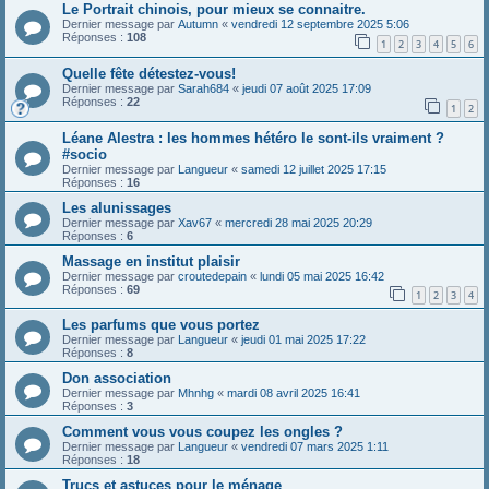
Le Portrait chinois, pour mieux se connaitre.
Dernier message par
Autumn
«
vendredi 12 septembre 2025 5:06
Réponses :
108
1
2
3
4
5
6
Quelle fête détestez-vous!
Dernier message par
Sarah684
«
jeudi 07 août 2025 17:09
Réponses :
22
1
2
Léane Alestra : les hommes hétéro le sont-ils vraiment ?
#socio
Dernier message par
Langueur
«
samedi 12 juillet 2025 17:15
Réponses :
16
Les alunissages
Dernier message par
Xav67
«
mercredi 28 mai 2025 20:29
Réponses :
6
Massage en institut plaisir
Dernier message par
croutedepain
«
lundi 05 mai 2025 16:42
Réponses :
69
1
2
3
4
Les parfums que vous portez
Dernier message par
Langueur
«
jeudi 01 mai 2025 17:22
Réponses :
8
Don association
Dernier message par
Mhnhg
«
mardi 08 avril 2025 16:41
Réponses :
3
Comment vous vous coupez les ongles ?
Dernier message par
Langueur
«
vendredi 07 mars 2025 1:11
Réponses :
18
Trucs et astuces pour le ménage