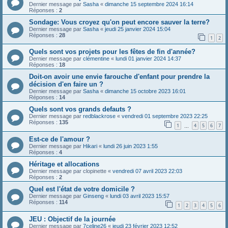
Dernier message par
Sasha
«
dimanche 15 septembre 2024 16:14
Réponses :
2
Sondage: Vous croyez qu'on peut encore sauver la terre?
Dernier message par
Sasha
«
jeudi 25 janvier 2024 15:04
Réponses :
28
1
2
Quels sont vos projets pour les fêtes de fin d'année?
Dernier message par
clémentine
«
lundi 01 janvier 2024 14:37
Réponses :
18
Doit-on avoir une envie farouche d'enfant pour prendre la
décision d'en faire un ?
Dernier message par
Sasha
«
dimanche 15 octobre 2023 16:01
Réponses :
14
Quels sont vos grands defauts ?
Dernier message par
redblackrose
«
vendredi 01 septembre 2023 22:25
Réponses :
135
1
4
5
6
7
…
Est-ce de l'amour ?
Dernier message par
Hikari
«
lundi 26 juin 2023 1:55
Réponses :
4
Héritage et allocations
Dernier message par
clopinette
«
vendredi 07 avril 2023 22:03
Réponses :
2
Quel est l'état de votre domicile ?
Dernier message par
Ginseng
«
lundi 03 avril 2023 15:57
Réponses :
114
1
2
3
4
5
6
JEU : Objectif de la journée
Dernier message par
7celine26
«
jeudi 23 février 2023 12:52