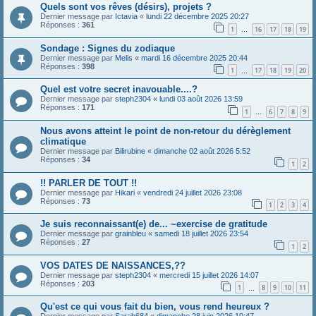
Quels sont vos rêves (désirs), projets ?
Dernier message par
Ictavia
«
lundi 22 décembre 2025 20:27
Réponses :
361
1
16
17
18
19
…
Sondage : Signes du zodiaque
Dernier message par
Melis
«
mardi 16 décembre 2025 20:44
Réponses :
398
1
17
18
19
20
…
Quel est votre secret inavouable....?
Dernier message par
steph2304
«
lundi 03 août 2026 13:59
Réponses :
171
1
6
7
8
9
…
Nous avons atteint le point de non-retour du dérèglement
climatique
Dernier message par
Bilirubine
«
dimanche 02 août 2026 5:52
Réponses :
34
1
2
!! PARLER DE TOUT !!
Dernier message par
Hikari
«
vendredi 24 juillet 2026 23:08
Réponses :
73
1
2
3
4
Je suis reconnaissant(e) de... ~exercise de gratitude
Dernier message par
grainbleu
«
samedi 18 juillet 2026 23:54
Réponses :
27
1
2
VOS DATES DE NAISSANCES,??
Dernier message par
steph2304
«
mercredi 15 juillet 2026 14:07
Réponses :
203
1
8
9
10
11
…
Qu'est ce qui vous fait du bien, vous rend heureux ?