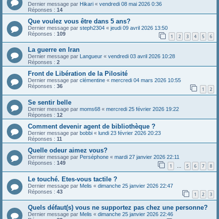
Dernier message par
Hikari
«
vendredi 08 mai 2026 0:36
Réponses :
14
Que voulez vous être dans 5 ans?
Dernier message par
steph2304
«
jeudi 09 avril 2026 13:50
Réponses :
109
1
2
3
4
5
6
La guerre en Iran
Dernier message par
Langueur
«
vendredi 03 avril 2026 10:28
Réponses :
2
Front de Libération de la Pilosité
Dernier message par
clémentine
«
mercredi 04 mars 2026 10:55
Réponses :
36
1
2
Se sentir belle
Dernier message par
moms68
«
mercredi 25 février 2026 19:22
Réponses :
12
Comment devenir agent de bibliothèque ?
Dernier message par
bobbi
«
lundi 23 février 2026 20:23
Réponses :
11
Quelle odeur aimez vous?
Dernier message par
Perséphone
«
mardi 27 janvier 2026 22:11
Réponses :
149
1
5
6
7
8
…
Le touché. Etes-vous tactile ?
Dernier message par
Melis
«
dimanche 25 janvier 2026 22:47
Réponses :
43
1
2
3
Quels défaut(s) vous ne supportez pas chez une personne?
Dernier message par
Melis
«
dimanche 25 janvier 2026 22:46