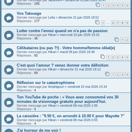
Dernier message par
Sarah684
«
dimanche 28 juin 2026 10:47
Réponses :
105
1
2
3
4
5
6
Vos Tatouage
Dernier message par
Leïla
«
dimanche 21 juin 2026 18:51
Réponses :
177
1
6
7
8
9
…
Lutter contre l'ennui quand on n'a pas de passion
Dernier message par
Hikari
«
mercredi 10 juin 2026 19:33
Réponses :
36
1
2
Célibataires (ou pas ?!) - Votre homme/femme idéal(e)
Dernier message par
Hikari
«
mardi 09 juin 2026 18:48
Réponses :
92
1
2
3
4
5
C'est quoi l'amour ? venez donner votre définition
Dernier message par
Hikari
«
dimanche 31 mai 2026 19:12
Réponses :
69
1
2
3
4
Réflexion sur le catastrophisme
Dernier message par
Amphigouri
«
vendredi 15 mai 2026 15:34
Réponses :
4
Ton YouTube de poche : « Vous avez consommé vos 30
minutes de visionnage gratuits pour aujourd'hui.
Dernier message par
Hikari
«
vendredi 08 mai 2026 1:05
Réponses :
5
La caissière : "9.50 €, on arrondit à 10.00 € pour Mayotte ?"
Dernier message par
Hikari
«
vendredi 08 mai 2026 0:55
Réponses :
4
J'ai horreur de me voir !