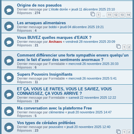
Origine de nos pseudos
Dernier message par
L'étoile dorée
«
jeudi 11 décembre 2025 23:10
Réponses :
274
1
11
12
13
14
…
Les arnaques alimentaires
Dernier message par
bobbi
«
jeudi 04 décembre 2025 19:21
Réponses :
4
Vous BUVEZ quelles marques d'EAUX ?
Dernier message par
Archaos
«
vendredi 28 novembre 2025 20:09
Réponses :
21
1
2
Comment différencier une forte sympathie envers quelqu’un
avec le fait d’avoir des sentiments anormaux ?
Dernier message par
Formidable
«
mercredi 26 novembre 2025 20:33
Réponses :
6
Supers Pouvoirs Insignifiants
Dernier message par
Formidable
«
mercredi 26 novembre 2025 5:41
Réponses :
11
ET ÇA, VOUS LE FAITES, VOUS LE SAVIEZ, VOUS
CONNAISSEZ, ÇA VOUS ARRIVE ?
Dernier message par
Formidable
«
samedi 22 novembre 2025 12:22
Réponses :
19
Ma conversation avec la plateforme Free
Dernier message par
clémentine
«
jeudi 20 novembre 2025 14:47
Réponses :
5
Vos types de céréales préférées
Dernier message par
poussière
«
jeudi 20 novembre 2025 12:40
Réponses :
23
1
2