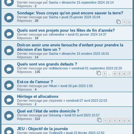
Dernier message par
Sasha
«
dimanche 15 septembre 2024 16:14
Réponses :
2
Sondage: Vous croyez qu'on peut encore sauver la terre?
Dernier message par
Sasha
«
jeudi 25 janvier 2024 15:04
Réponses :
28
1
2
Quels sont vos projets pour les fêtes de fin d'année?
Dernier message par
clémentine
«
lundi 01 janvier 2024 14:37
Réponses :
18
Doit-on avoir une envie farouche d'enfant pour prendre la
décision d'en faire un ?
Dernier message par
Sasha
«
dimanche 15 octobre 2023 16:01
Réponses :
14
Quels sont vos grands defauts ?
Dernier message par
redblackrose
«
vendredi 01 septembre 2023 22:25
Réponses :
135
1
4
5
6
7
…
Est-ce de l'amour ?
Dernier message par
Hikari
«
lundi 26 juin 2023 1:55
Réponses :
4
Héritage et allocations
Dernier message par
clopinette
«
vendredi 07 avril 2023 22:03
Réponses :
2
Quel est l'état de votre domicile ?
Dernier message par
Ginseng
«
lundi 03 avril 2023 15:57
Réponses :
114
1
2
3
4
5
6
JEU : Objectif de la journée
Dernier message par
7celine26
«
jeudi 23 février 2023 12:52