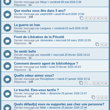
Dernier message par
Hikari
«
vendredi 08 mai 2026 0:36
Réponses :
14
Que voulez vous être dans 5 ans?
Dernier message par
steph2304
«
jeudi 09 avril 2026 13:50
Réponses :
109
1
2
3
4
5
6
La guerre en Iran
Dernier message par
Langueur
«
vendredi 03 avril 2026 10:28
Réponses :
2
Front de Libération de la Pilosité
Dernier message par
clémentine
«
mercredi 04 mars 2026 10:55
Réponses :
36
1
2
Se sentir belle
Dernier message par
moms68
«
mercredi 25 février 2026 19:22
Réponses :
12
Comment devenir agent de bibliothèque ?
Dernier message par
bobbi
«
lundi 23 février 2026 20:23
Réponses :
11
Quelle odeur aimez vous?
Dernier message par
Perséphone
«
mardi 27 janvier 2026 22:11
Réponses :
149
1
5
6
7
8
…
Le touché. Etes-vous tactile ?
Dernier message par
Melis
«
dimanche 25 janvier 2026 22:47
Réponses :
43
1
2
3
Quels défaut(s) vous ne supportez pas chez une personne?
Dernier message par
Melis
«
dimanche 25 janvier 2026 22:46