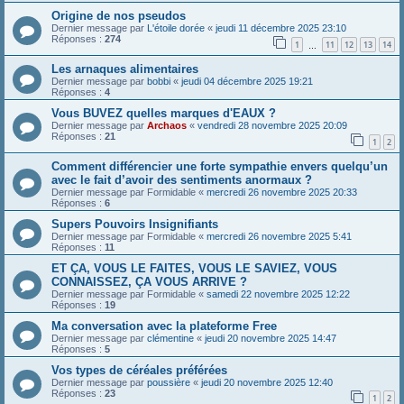
Origine de nos pseudos
Dernier message par
L'étoile dorée
«
jeudi 11 décembre 2025 23:10
Réponses :
274
1
11
12
13
14
…
Les arnaques alimentaires
Dernier message par
bobbi
«
jeudi 04 décembre 2025 19:21
Réponses :
4
Vous BUVEZ quelles marques d'EAUX ?
Dernier message par
Archaos
«
vendredi 28 novembre 2025 20:09
Réponses :
21
1
2
Comment différencier une forte sympathie envers quelqu’un
avec le fait d’avoir des sentiments anormaux ?
Dernier message par
Formidable
«
mercredi 26 novembre 2025 20:33
Réponses :
6
Supers Pouvoirs Insignifiants
Dernier message par
Formidable
«
mercredi 26 novembre 2025 5:41
Réponses :
11
ET ÇA, VOUS LE FAITES, VOUS LE SAVIEZ, VOUS
CONNAISSEZ, ÇA VOUS ARRIVE ?
Dernier message par
Formidable
«
samedi 22 novembre 2025 12:22
Réponses :
19
Ma conversation avec la plateforme Free
Dernier message par
clémentine
«
jeudi 20 novembre 2025 14:47
Réponses :
5
Vos types de céréales préférées
Dernier message par
poussière
«
jeudi 20 novembre 2025 12:40
Réponses :
23
1
2