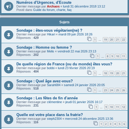
Numéros d'Urgences, d'Ecoute
Dernier message par
Archaos
«
lundi 31 décembre 2018 13:12
Posté dans
Guide du forum, charte, faq
Sujets
Sondage : êtes-vous végétarien(ne) ?
Dernier message par
Hikari
«
mardi 09 juin 2026 18:26
Réponses :
429
1
19
20
21
22
…
Sondage : Homme ou femme ?
Dernier message par
Melis
«
vendredi 22 mai 2026 23:13
Réponses :
202
1
8
9
10
11
…
De quelle région de France (ou du monde) êtes vous?
Dernier message par
bobbi
«
lundi 23 février 2026 20:19
Réponses :
404
1
18
19
20
21
…
Sondage : Quel âge avez-vous?
Dernier message par
Sarah684
«
samedi 24 janvier 2026 20:05
Réponses :
518
1
23
24
25
26
…
Sondage : Les fêtes de fin d'année
Dernier message par
clémentine
«
jeudi 01 janvier 2026 16:17
Réponses :
231
1
9
10
11
12
…
Quelle est votre place dans la fratrie?
Dernier message par
steph2304
«
mercredi 24 décembre 2025 13:36
Réponses :
116
1
2
3
4
5
6