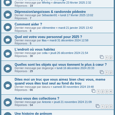
Dernier message par
Mhnhg
«
dimanche 23 février 2025 2:32
Réponses :
19
Dépression/angoisses & randonnée pédestre
Dernier message par
Sébastien91
«
lundi 17 février 2025 13:02
Réponses :
7
Comment aider ?
Dernier message par
clémentine
«
mardi 21 janvier 2025 13:42
Réponses :
8
Quel est votre voeu personnel pour 2025 ?
Dernier message par
lilaa
«
mardi 31 décembre 2024 12:58
Réponses :
5
L'endroit où vous habitez
Dernier message par
celia
«
jeudi 26 décembre 2024 21:54
Réponses :
30
1
2
Quelles sont les objets qui vous tiennent le plus à cœur ?
Dernier message par
dogeorge
«
lundi 16 décembre 2024 20:33
Réponses :
29
1
2
Dites moi un truc que vous aimez bien chez vous, meme
quand vous êtes tout seul au fond du trou
Dernier message par
datura
«
samedi 30 novembre 2024 19:48
Réponses :
66
1
2
3
4
Avez-vous des collections ?
Dernier message par
Antonio
«
jeudi 21 novembre 2024 21:09
Réponses :
54
1
2
3
Une histoire de prénom