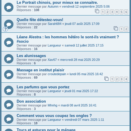
Le Portrait chinois, pour mieux se connaitre.
Dernier message par
Autumn
«
vendredi 12 septembre 2025 5:06
Réponses :
108
1
2
3
4
5
6
Quelle fête détestez-vous!
Dernier message par
Sarah684
«
jeudi 07 août 2025 17:09
Réponses :
22
1
2
Léane Alestra : les hommes hétéro le sont-ils vraiment ?
#socio
Dernier message par
Langueur
«
samedi 12 juillet 2025 17:15
Réponses :
16
Les alunissages
Dernier message par
Xav67
«
mercredi 28 mai 2025 20:29
Réponses :
6
Massage en institut plaisir
Dernier message par
croutedepain
«
lundi 05 mai 2025 16:42
Réponses :
69
1
2
3
4
Les parfums que vous portez
Dernier message par
Langueur
«
jeudi 01 mai 2025 17:22
Réponses :
8
Don association
Dernier message par
Mhnhg
«
mardi 08 avril 2025 16:41
Réponses :
3
Comment vous vous coupez les ongles ?
Dernier message par
Langueur
«
vendredi 07 mars 2025 1:11
Réponses :
18
Trucs et astuces pour le ménage