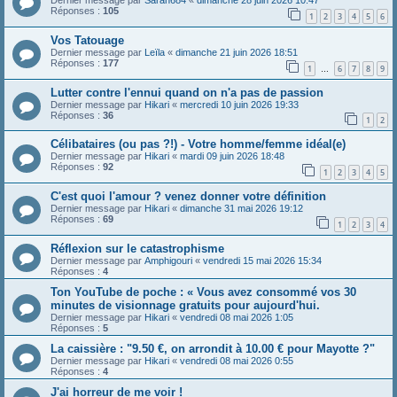
Dernier message par
Sarah684
«
dimanche 28 juin 2026 10:47
Réponses :
105
1
2
3
4
5
6
Vos Tatouage
Dernier message par
Leïla
«
dimanche 21 juin 2026 18:51
Réponses :
177
1
6
7
8
9
…
Lutter contre l'ennui quand on n'a pas de passion
Dernier message par
Hikari
«
mercredi 10 juin 2026 19:33
Réponses :
36
1
2
Célibataires (ou pas ?!) - Votre homme/femme idéal(e)
Dernier message par
Hikari
«
mardi 09 juin 2026 18:48
Réponses :
92
1
2
3
4
5
C'est quoi l'amour ? venez donner votre définition
Dernier message par
Hikari
«
dimanche 31 mai 2026 19:12
Réponses :
69
1
2
3
4
Réflexion sur le catastrophisme
Dernier message par
Amphigouri
«
vendredi 15 mai 2026 15:34
Réponses :
4
Ton YouTube de poche : « Vous avez consommé vos 30
minutes de visionnage gratuits pour aujourd'hui.
Dernier message par
Hikari
«
vendredi 08 mai 2026 1:05
Réponses :
5
La caissière : "9.50 €, on arrondit à 10.00 € pour Mayotte ?"
Dernier message par
Hikari
«
vendredi 08 mai 2026 0:55
Réponses :
4
J'ai horreur de me voir !