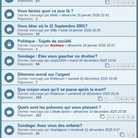
Réponses :
83
1
2
3
4
5
Vous faisiez quoi ce jour là ?
Dernier message par
Melis
«
dimanche 25 janvier 2026 22:42
Réponses :
2
Vous étiez où le 11 Septembre 2001?
Dernier message par
Willy
«
lundi 19 janvier 2026 15:20
Réponses :
19
Politique - Sujets de société
Dernier message par
Archaos
«
dimanche 18 janvier 2026 15:07
Réponses :
2
Sondage : Etes vous gaucher ou droitier?
Dernier message par
steph2304
«
mardi 30 décembre 2025 13:52
Réponses :
94
1
2
3
4
5
Dilemme moral sur l'argent
Dernier message par
Robinson
«
samedi 20 décembre 2025 19:58
Réponses :
7
Que croyez-vous qu'il se passe après la mort?
Dernier message par
Robinson
«
vendredi 19 décembre 2025 20:01
Réponses :
194
1
7
8
9
10
…
Quels sont les prénoms qui vous plaisent ?
Dernier message par
L'étoile dorée
«
dimanche 14 décembre 2025 23:35
Réponses :
110
1
2
3
4
5
6
Sondage: Avez vous des enfants?
Dernier message par
Amphigouri
«
vendredi 12 décembre 2025 9:27
Réponses :
26
1
2