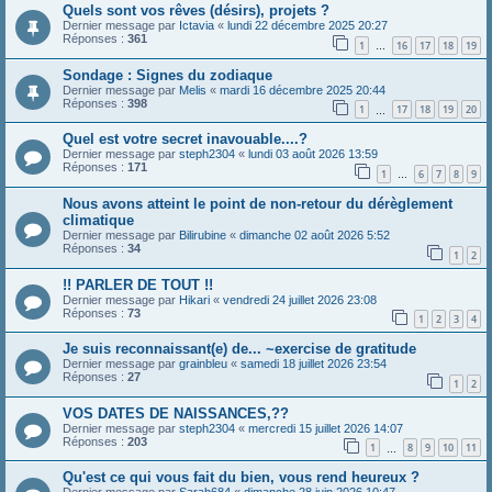
Quels sont vos rêves (désirs), projets ?
Dernier message par
Ictavia
«
lundi 22 décembre 2025 20:27
Réponses :
361
1
16
17
18
19
…
Sondage : Signes du zodiaque
Dernier message par
Melis
«
mardi 16 décembre 2025 20:44
Réponses :
398
1
17
18
19
20
…
Quel est votre secret inavouable....?
Dernier message par
steph2304
«
lundi 03 août 2026 13:59
Réponses :
171
1
6
7
8
9
…
Nous avons atteint le point de non-retour du dérèglement
climatique
Dernier message par
Bilirubine
«
dimanche 02 août 2026 5:52
Réponses :
34
1
2
!! PARLER DE TOUT !!
Dernier message par
Hikari
«
vendredi 24 juillet 2026 23:08
Réponses :
73
1
2
3
4
Je suis reconnaissant(e) de... ~exercise de gratitude
Dernier message par
grainbleu
«
samedi 18 juillet 2026 23:54
Réponses :
27
1
2
VOS DATES DE NAISSANCES,??
Dernier message par
steph2304
«
mercredi 15 juillet 2026 14:07
Réponses :
203
1
8
9
10
11
…
Qu'est ce qui vous fait du bien, vous rend heureux ?