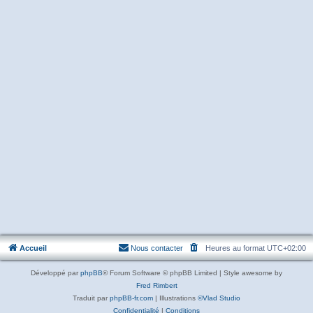
Accueil
Nous contacter
Heures au format
UTC+02:00
Développé par
phpBB
® Forum Software © phpBB Limited | Style awesome by
Fred Rimbert
Traduit par
phpBB-fr.com
| Illustrations
©Vlad Studio
Confidentialité
|
Conditions