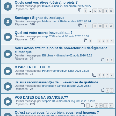
Quels sont vos rêves (désirs), projets ?
Dernier message par
Ictavia
«
lundi 22 décembre 2025 20:27
Réponses :
361
1
16
17
18
19
…
Sondage : Signes du zodiaque
Dernier message par
Melis
«
mardi 16 décembre 2025 20:44
Réponses :
398
1
17
18
19
20
…
Quel est votre secret inavouable....?
Dernier message par
steph2304
«
lundi 03 août 2026 13:59
Réponses :
171
1
6
7
8
9
…
Nous avons atteint le point de non-retour du dérèglement
climatique
Dernier message par
Bilirubine
«
dimanche 02 août 2026 5:52
Réponses :
34
1
2
!! PARLER DE TOUT !!
Dernier message par
Hikari
«
vendredi 24 juillet 2026 23:08
Réponses :
73
1
2
3
4
Je suis reconnaissant(e) de... ~exercise de gratitude
Dernier message par
grainbleu
«
samedi 18 juillet 2026 23:54
Réponses :
27
1
2
VOS DATES DE NAISSANCES,??
Dernier message par
steph2304
«
mercredi 15 juillet 2026 14:07
Réponses :
203
1
8
9
10
11
…
Qu'est ce qui vous fait du bien, vous rend heureux ?