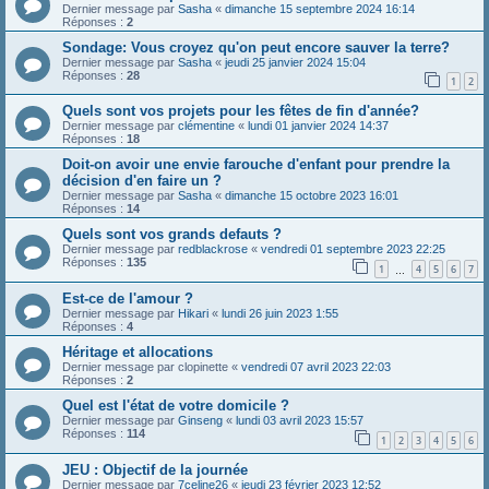
Dernier message par
Sasha
«
dimanche 15 septembre 2024 16:14
Réponses :
2
Sondage: Vous croyez qu'on peut encore sauver la terre?
Dernier message par
Sasha
«
jeudi 25 janvier 2024 15:04
Réponses :
28
1
2
Quels sont vos projets pour les fêtes de fin d'année?
Dernier message par
clémentine
«
lundi 01 janvier 2024 14:37
Réponses :
18
Doit-on avoir une envie farouche d'enfant pour prendre la
décision d'en faire un ?
Dernier message par
Sasha
«
dimanche 15 octobre 2023 16:01
Réponses :
14
Quels sont vos grands defauts ?
Dernier message par
redblackrose
«
vendredi 01 septembre 2023 22:25
Réponses :
135
1
4
5
6
7
…
Est-ce de l'amour ?
Dernier message par
Hikari
«
lundi 26 juin 2023 1:55
Réponses :
4
Héritage et allocations
Dernier message par
clopinette
«
vendredi 07 avril 2023 22:03
Réponses :
2
Quel est l'état de votre domicile ?
Dernier message par
Ginseng
«
lundi 03 avril 2023 15:57
Réponses :
114
1
2
3
4
5
6
JEU : Objectif de la journée
Dernier message par
7celine26
«
jeudi 23 février 2023 12:52