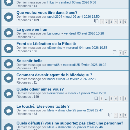
Dernier message par
Hikari
«
vendredi 08 mai 2026 0:36
Réponses :
14
Que voulez vous être dans 5 ans?
Dernier message par
steph2304
«
jeudi 09 avril 2026 13:50
Réponses :
109
1
2
3
4
5
6
La guerre en Iran
Dernier message par
Langueur
«
vendredi 03 avril 2026 10:28
Réponses :
2
Front de Libération de la Pilosité
Dernier message par
clémentine
«
mercredi 04 mars 2026 10:55
Réponses :
36
1
2
Se sentir belle
Dernier message par
moms68
«
mercredi 25 février 2026 19:22
Réponses :
12
Comment devenir agent de bibliothèque ?
Dernier message par
bobbi
«
lundi 23 février 2026 20:23
Réponses :
11
Quelle odeur aimez vous?
Dernier message par
Perséphone
«
mardi 27 janvier 2026 22:11
Réponses :
149
1
5
6
7
8
…
Le touché. Etes-vous tactile ?
Dernier message par
Melis
«
dimanche 25 janvier 2026 22:47
Réponses :
43
1
2
3
Quels défaut(s) vous ne supportez pas chez une personne?
Dernier message par
Melis
«
dimanche 25 janvier 2026 22:46