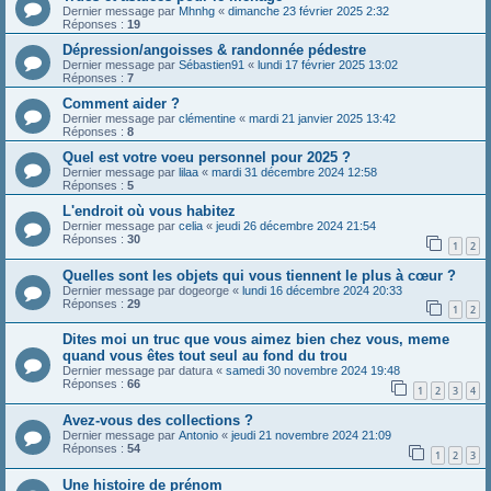
Dernier message par
Mhnhg
«
dimanche 23 février 2025 2:32
Réponses :
19
Dépression/angoisses & randonnée pédestre
Dernier message par
Sébastien91
«
lundi 17 février 2025 13:02
Réponses :
7
Comment aider ?
Dernier message par
clémentine
«
mardi 21 janvier 2025 13:42
Réponses :
8
Quel est votre voeu personnel pour 2025 ?
Dernier message par
lilaa
«
mardi 31 décembre 2024 12:58
Réponses :
5
L'endroit où vous habitez
Dernier message par
celia
«
jeudi 26 décembre 2024 21:54
Réponses :
30
1
2
Quelles sont les objets qui vous tiennent le plus à cœur ?
Dernier message par
dogeorge
«
lundi 16 décembre 2024 20:33
Réponses :
29
1
2
Dites moi un truc que vous aimez bien chez vous, meme
quand vous êtes tout seul au fond du trou
Dernier message par
datura
«
samedi 30 novembre 2024 19:48
Réponses :
66
1
2
3
4
Avez-vous des collections ?
Dernier message par
Antonio
«
jeudi 21 novembre 2024 21:09
Réponses :
54
1
2
3
Une histoire de prénom