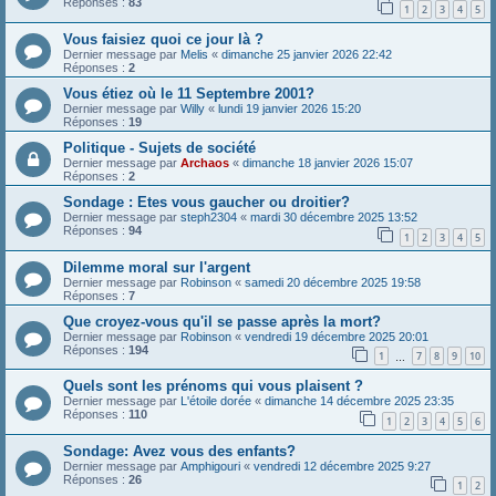
Réponses :
83
1
2
3
4
5
Vous faisiez quoi ce jour là ?
Dernier message par
Melis
«
dimanche 25 janvier 2026 22:42
Réponses :
2
Vous étiez où le 11 Septembre 2001?
Dernier message par
Willy
«
lundi 19 janvier 2026 15:20
Réponses :
19
Politique - Sujets de société
Dernier message par
Archaos
«
dimanche 18 janvier 2026 15:07
Réponses :
2
Sondage : Etes vous gaucher ou droitier?
Dernier message par
steph2304
«
mardi 30 décembre 2025 13:52
Réponses :
94
1
2
3
4
5
Dilemme moral sur l'argent
Dernier message par
Robinson
«
samedi 20 décembre 2025 19:58
Réponses :
7
Que croyez-vous qu'il se passe après la mort?
Dernier message par
Robinson
«
vendredi 19 décembre 2025 20:01
Réponses :
194
1
7
8
9
10
…
Quels sont les prénoms qui vous plaisent ?
Dernier message par
L'étoile dorée
«
dimanche 14 décembre 2025 23:35
Réponses :
110
1
2
3
4
5
6
Sondage: Avez vous des enfants?
Dernier message par
Amphigouri
«
vendredi 12 décembre 2025 9:27
Réponses :
26
1
2