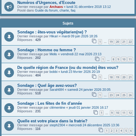
Numéros d'Urgences, d'Ecoute
Dernier message par
Archaos
«
lundi 31 décembre 2018 13:12
Posté dans
Guide du forum, charte, faq
Sujets
Sondage : êtes-vous végétarien(ne) ?
Dernier message par
Hikari
«
mardi 09 juin 2026 18:26
Réponses :
429
1
19
20
21
22
…
Sondage : Homme ou femme ?
Dernier message par
Melis
«
vendredi 22 mai 2026 23:13
Réponses :
202
1
8
9
10
11
…
De quelle région de France (ou du monde) êtes vous?
Dernier message par
bobbi
«
lundi 23 février 2026 20:19
Réponses :
404
1
18
19
20
21
…
Sondage : Quel âge avez-vous?
Dernier message par
Sarah684
«
samedi 24 janvier 2026 20:05
Réponses :
518
1
23
24
25
26
…
Sondage : Les fêtes de fin d'année
Dernier message par
clémentine
«
jeudi 01 janvier 2026 16:17
Réponses :
231
1
9
10
11
12
…
Quelle est votre place dans la fratrie?
Dernier message par
steph2304
«
mercredi 24 décembre 2025 13:36
Réponses :
116
1
2
3
4
5
6