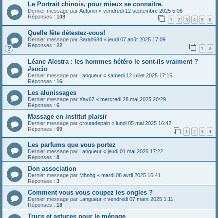
Le Portrait chinois, pour mieux se connaitre.
Dernier message par
Autumn
«
vendredi 12 septembre 2025 5:06
Réponses :
108
1
2
3
4
5
6
Quelle fête détestez-vous!
Dernier message par
Sarah684
«
jeudi 07 août 2025 17:09
Réponses :
22
1
2
Léane Alestra : les hommes hétéro le sont-ils vraiment ?
#socio
Dernier message par
Langueur
«
samedi 12 juillet 2025 17:15
Réponses :
16
Les alunissages
Dernier message par
Xav67
«
mercredi 28 mai 2025 20:29
Réponses :
6
Massage en institut plaisir
Dernier message par
croutedepain
«
lundi 05 mai 2025 16:42
Réponses :
69
1
2
3
4
Les parfums que vous portez
Dernier message par
Langueur
«
jeudi 01 mai 2025 17:22
Réponses :
8
Don association
Dernier message par
Mhnhg
«
mardi 08 avril 2025 16:41
Réponses :
3
Comment vous vous coupez les ongles ?
Dernier message par
Langueur
«
vendredi 07 mars 2025 1:11
Réponses :
18
Trucs et astuces pour le ménage