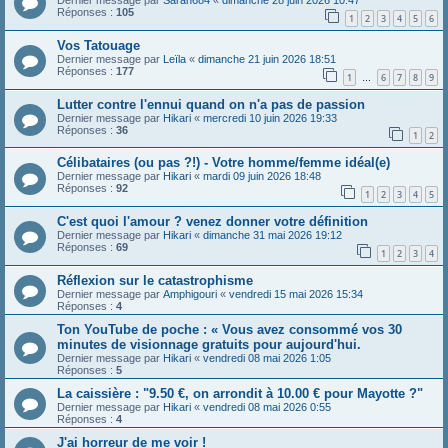
Dernier message par
Sarah684
«
dimanche 28 juin 2026 10:47
Réponses :
105
1
2
3
4
5
6
Vos Tatouage
Dernier message par
Leïla
«
dimanche 21 juin 2026 18:51
Réponses :
177
1
6
7
8
9
…
Lutter contre l'ennui quand on n'a pas de passion
Dernier message par
Hikari
«
mercredi 10 juin 2026 19:33
Réponses :
36
1
2
Célibataires (ou pas ?!) - Votre homme/femme idéal(e)
Dernier message par
Hikari
«
mardi 09 juin 2026 18:48
Réponses :
92
1
2
3
4
5
C'est quoi l'amour ? venez donner votre définition
Dernier message par
Hikari
«
dimanche 31 mai 2026 19:12
Réponses :
69
1
2
3
4
Réflexion sur le catastrophisme
Dernier message par
Amphigouri
«
vendredi 15 mai 2026 15:34
Réponses :
4
Ton YouTube de poche : « Vous avez consommé vos 30
minutes de visionnage gratuits pour aujourd'hui.
Dernier message par
Hikari
«
vendredi 08 mai 2026 1:05
Réponses :
5
La caissière : "9.50 €, on arrondit à 10.00 € pour Mayotte ?"
Dernier message par
Hikari
«
vendredi 08 mai 2026 0:55
Réponses :
4
J'ai horreur de me voir !