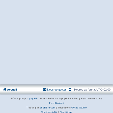
Accueil
Nous contacter
Heures au format
UTC+02:00
Développé par
phpBB
® Forum Software © phpBB Limited | Style awesome by
Fred Rimbert
Traduit par
phpBB-fr.com
| Illustrations
©Vlad Studio
Confidentialité
|
Conditions