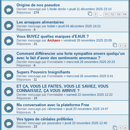
Origine de nos pseudos
Dernier message par
L'étoile dorée
«
jeudi 11 décembre 2025 23:10
Réponses :
274
1
11
12
13
14
…
Les arnaques alimentaires
Dernier message par
bobbi
«
jeudi 04 décembre 2025 19:21
Réponses :
4
Vous BUVEZ quelles marques d'EAUX ?
Dernier message par
Archaos
«
vendredi 28 novembre 2025 20:09
Réponses :
21
1
2
Comment différencier une forte sympathie envers quelqu’un
avec le fait d’avoir des sentiments anormaux ?
Dernier message par
Formidable
«
mercredi 26 novembre 2025 20:33
Réponses :
6
Supers Pouvoirs Insignifiants
Dernier message par
Formidable
«
mercredi 26 novembre 2025 5:41
Réponses :
11
ET ÇA, VOUS LE FAITES, VOUS LE SAVIEZ, VOUS
CONNAISSEZ, ÇA VOUS ARRIVE ?
Dernier message par
Formidable
«
samedi 22 novembre 2025 12:22
Réponses :
19
Ma conversation avec la plateforme Free
Dernier message par
clémentine
«
jeudi 20 novembre 2025 14:47
Réponses :
5
Vos types de céréales préférées
Dernier message par
poussière
«
jeudi 20 novembre 2025 12:40
Réponses :
23
1
2