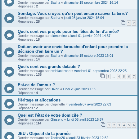
Dernier message par
Sasha
«
dimanche 15 septembre 2024 16:14
Réponses :
2
Sondage: Vous croyez qu'on peut encore sauver la terre?
Dernier message par
Sasha
«
jeudi 25 janvier 2024 15:04
Réponses :
28
1
2
Quels sont vos projets pour les fêtes de fin d'année?
Dernier message par
clémentine
«
lundi 01 janvier 2024 14:37
Réponses :
18
Doit-on avoir une envie farouche d'enfant pour prendre la
décision d'en faire un ?
Dernier message par
Sasha
«
dimanche 15 octobre 2023 16:01
Réponses :
14
Quels sont vos grands defauts ?
Dernier message par
redblackrose
«
vendredi 01 septembre 2023 22:25
Réponses :
135
1
4
5
6
7
…
Est-ce de l'amour ?
Dernier message par
Hikari
«
lundi 26 juin 2023 1:55
Réponses :
4
Héritage et allocations
Dernier message par
clopinette
«
vendredi 07 avril 2023 22:03
Réponses :
2
Quel est l'état de votre domicile ?
Dernier message par
Ginseng
«
lundi 03 avril 2023 15:57
Réponses :
114
1
2
3
4
5
6
JEU : Objectif de la journée
Dernier message par
7celine26
«
jeudi 23 février 2023 12:52