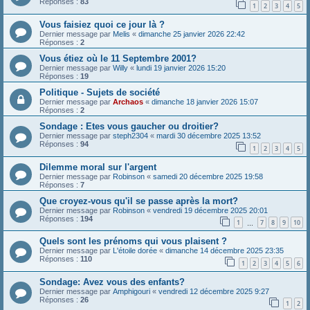
Réponses :
83
1
2
3
4
5
Vous faisiez quoi ce jour là ?
Dernier message par
Melis
«
dimanche 25 janvier 2026 22:42
Réponses :
2
Vous étiez où le 11 Septembre 2001?
Dernier message par
Willy
«
lundi 19 janvier 2026 15:20
Réponses :
19
Politique - Sujets de société
Dernier message par
Archaos
«
dimanche 18 janvier 2026 15:07
Réponses :
2
Sondage : Etes vous gaucher ou droitier?
Dernier message par
steph2304
«
mardi 30 décembre 2025 13:52
Réponses :
94
1
2
3
4
5
Dilemme moral sur l'argent
Dernier message par
Robinson
«
samedi 20 décembre 2025 19:58
Réponses :
7
Que croyez-vous qu'il se passe après la mort?
Dernier message par
Robinson
«
vendredi 19 décembre 2025 20:01
Réponses :
194
1
7
8
9
10
…
Quels sont les prénoms qui vous plaisent ?
Dernier message par
L'étoile dorée
«
dimanche 14 décembre 2025 23:35
Réponses :
110
1
2
3
4
5
6
Sondage: Avez vous des enfants?
Dernier message par
Amphigouri
«
vendredi 12 décembre 2025 9:27
Réponses :
26
1
2