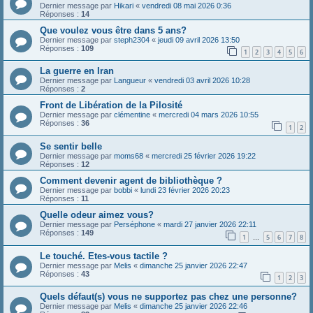
Dernier message par
Hikari
«
vendredi 08 mai 2026 0:36
Réponses :
14
Que voulez vous être dans 5 ans?
Dernier message par
steph2304
«
jeudi 09 avril 2026 13:50
Réponses :
109
1
2
3
4
5
6
La guerre en Iran
Dernier message par
Langueur
«
vendredi 03 avril 2026 10:28
Réponses :
2
Front de Libération de la Pilosité
Dernier message par
clémentine
«
mercredi 04 mars 2026 10:55
Réponses :
36
1
2
Se sentir belle
Dernier message par
moms68
«
mercredi 25 février 2026 19:22
Réponses :
12
Comment devenir agent de bibliothèque ?
Dernier message par
bobbi
«
lundi 23 février 2026 20:23
Réponses :
11
Quelle odeur aimez vous?
Dernier message par
Perséphone
«
mardi 27 janvier 2026 22:11
Réponses :
149
1
5
6
7
8
…
Le touché. Etes-vous tactile ?
Dernier message par
Melis
«
dimanche 25 janvier 2026 22:47
Réponses :
43
1
2
3
Quels défaut(s) vous ne supportez pas chez une personne?
Dernier message par
Melis
«
dimanche 25 janvier 2026 22:46