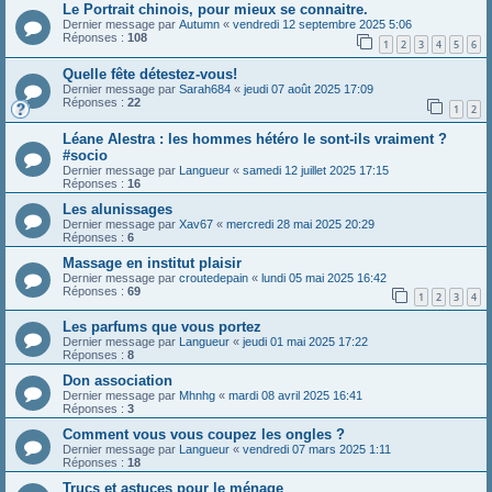
Le Portrait chinois, pour mieux se connaitre.
Dernier message par
Autumn
«
vendredi 12 septembre 2025 5:06
Réponses :
108
1
2
3
4
5
6
Quelle fête détestez-vous!
Dernier message par
Sarah684
«
jeudi 07 août 2025 17:09
Réponses :
22
1
2
Léane Alestra : les hommes hétéro le sont-ils vraiment ?
#socio
Dernier message par
Langueur
«
samedi 12 juillet 2025 17:15
Réponses :
16
Les alunissages
Dernier message par
Xav67
«
mercredi 28 mai 2025 20:29
Réponses :
6
Massage en institut plaisir
Dernier message par
croutedepain
«
lundi 05 mai 2025 16:42
Réponses :
69
1
2
3
4
Les parfums que vous portez
Dernier message par
Langueur
«
jeudi 01 mai 2025 17:22
Réponses :
8
Don association
Dernier message par
Mhnhg
«
mardi 08 avril 2025 16:41
Réponses :
3
Comment vous vous coupez les ongles ?
Dernier message par
Langueur
«
vendredi 07 mars 2025 1:11
Réponses :
18
Trucs et astuces pour le ménage