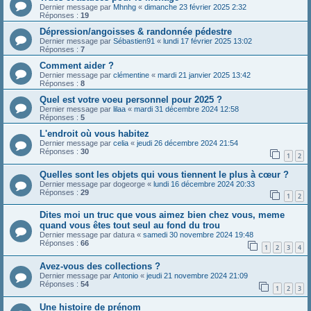
Dernier message par
Mhnhg
«
dimanche 23 février 2025 2:32
Réponses :
19
Dépression/angoisses & randonnée pédestre
Dernier message par
Sébastien91
«
lundi 17 février 2025 13:02
Réponses :
7
Comment aider ?
Dernier message par
clémentine
«
mardi 21 janvier 2025 13:42
Réponses :
8
Quel est votre voeu personnel pour 2025 ?
Dernier message par
lilaa
«
mardi 31 décembre 2024 12:58
Réponses :
5
L'endroit où vous habitez
Dernier message par
celia
«
jeudi 26 décembre 2024 21:54
Réponses :
30
1
2
Quelles sont les objets qui vous tiennent le plus à cœur ?
Dernier message par
dogeorge
«
lundi 16 décembre 2024 20:33
Réponses :
29
1
2
Dites moi un truc que vous aimez bien chez vous, meme
quand vous êtes tout seul au fond du trou
Dernier message par
datura
«
samedi 30 novembre 2024 19:48
Réponses :
66
1
2
3
4
Avez-vous des collections ?
Dernier message par
Antonio
«
jeudi 21 novembre 2024 21:09
Réponses :
54
1
2
3
Une histoire de prénom