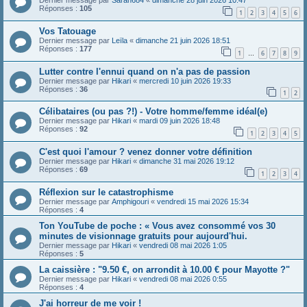
Dernier message par
Sarah684
«
dimanche 28 juin 2026 10:47
Réponses :
105
1
2
3
4
5
6
Vos Tatouage
Dernier message par
Leïla
«
dimanche 21 juin 2026 18:51
Réponses :
177
1
6
7
8
9
…
Lutter contre l'ennui quand on n'a pas de passion
Dernier message par
Hikari
«
mercredi 10 juin 2026 19:33
Réponses :
36
1
2
Célibataires (ou pas ?!) - Votre homme/femme idéal(e)
Dernier message par
Hikari
«
mardi 09 juin 2026 18:48
Réponses :
92
1
2
3
4
5
C'est quoi l'amour ? venez donner votre définition
Dernier message par
Hikari
«
dimanche 31 mai 2026 19:12
Réponses :
69
1
2
3
4
Réflexion sur le catastrophisme
Dernier message par
Amphigouri
«
vendredi 15 mai 2026 15:34
Réponses :
4
Ton YouTube de poche : « Vous avez consommé vos 30
minutes de visionnage gratuits pour aujourd'hui.
Dernier message par
Hikari
«
vendredi 08 mai 2026 1:05
Réponses :
5
La caissière : "9.50 €, on arrondit à 10.00 € pour Mayotte ?"
Dernier message par
Hikari
«
vendredi 08 mai 2026 0:55
Réponses :
4
J'ai horreur de me voir !