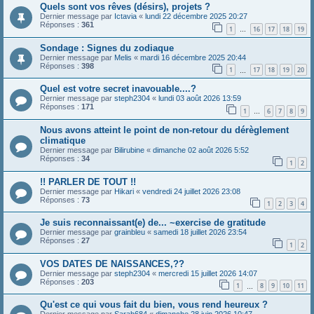
Quels sont vos rêves (désirs), projets ?
Dernier message par
Ictavia
«
lundi 22 décembre 2025 20:27
Réponses :
361
1
16
17
18
19
…
Sondage : Signes du zodiaque
Dernier message par
Melis
«
mardi 16 décembre 2025 20:44
Réponses :
398
1
17
18
19
20
…
Quel est votre secret inavouable....?
Dernier message par
steph2304
«
lundi 03 août 2026 13:59
Réponses :
171
1
6
7
8
9
…
Nous avons atteint le point de non-retour du dérèglement
climatique
Dernier message par
Bilirubine
«
dimanche 02 août 2026 5:52
Réponses :
34
1
2
!! PARLER DE TOUT !!
Dernier message par
Hikari
«
vendredi 24 juillet 2026 23:08
Réponses :
73
1
2
3
4
Je suis reconnaissant(e) de... ~exercise de gratitude
Dernier message par
grainbleu
«
samedi 18 juillet 2026 23:54
Réponses :
27
1
2
VOS DATES DE NAISSANCES,??
Dernier message par
steph2304
«
mercredi 15 juillet 2026 14:07
Réponses :
203
1
8
9
10
11
…
Qu'est ce qui vous fait du bien, vous rend heureux ?