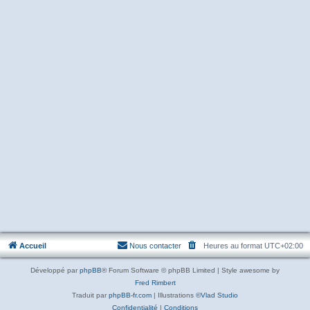
Accueil
Nous contacter
Heures au format
UTC+02:00
Développé par
phpBB
® Forum Software © phpBB Limited | Style awesome by
Fred Rimbert
Traduit par
phpBB-fr.com
| Illustrations
©Vlad Studio
Confidentialité
|
Conditions