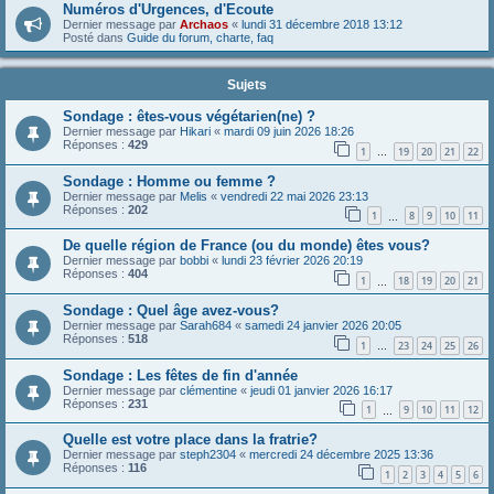
Numéros d'Urgences, d'Ecoute
Dernier message par
Archaos
«
lundi 31 décembre 2018 13:12
Posté dans
Guide du forum, charte, faq
Sujets
Sondage : êtes-vous végétarien(ne) ?
Dernier message par
Hikari
«
mardi 09 juin 2026 18:26
Réponses :
429
1
19
20
21
22
…
Sondage : Homme ou femme ?
Dernier message par
Melis
«
vendredi 22 mai 2026 23:13
Réponses :
202
1
8
9
10
11
…
De quelle région de France (ou du monde) êtes vous?
Dernier message par
bobbi
«
lundi 23 février 2026 20:19
Réponses :
404
1
18
19
20
21
…
Sondage : Quel âge avez-vous?
Dernier message par
Sarah684
«
samedi 24 janvier 2026 20:05
Réponses :
518
1
23
24
25
26
…
Sondage : Les fêtes de fin d'année
Dernier message par
clémentine
«
jeudi 01 janvier 2026 16:17
Réponses :
231
1
9
10
11
12
…
Quelle est votre place dans la fratrie?
Dernier message par
steph2304
«
mercredi 24 décembre 2025 13:36
Réponses :
116
1
2
3
4
5
6