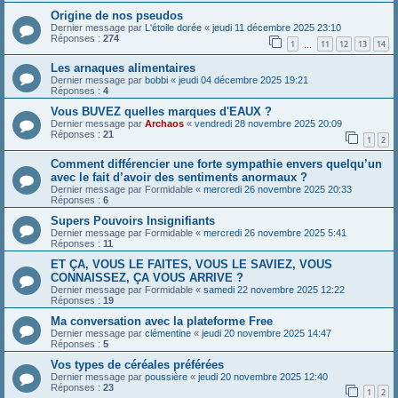
Origine de nos pseudos
Dernier message par
L'étoile dorée
«
jeudi 11 décembre 2025 23:10
Réponses :
274
1
11
12
13
14
…
Les arnaques alimentaires
Dernier message par
bobbi
«
jeudi 04 décembre 2025 19:21
Réponses :
4
Vous BUVEZ quelles marques d'EAUX ?
Dernier message par
Archaos
«
vendredi 28 novembre 2025 20:09
Réponses :
21
1
2
Comment différencier une forte sympathie envers quelqu’un
avec le fait d’avoir des sentiments anormaux ?
Dernier message par
Formidable
«
mercredi 26 novembre 2025 20:33
Réponses :
6
Supers Pouvoirs Insignifiants
Dernier message par
Formidable
«
mercredi 26 novembre 2025 5:41
Réponses :
11
ET ÇA, VOUS LE FAITES, VOUS LE SAVIEZ, VOUS
CONNAISSEZ, ÇA VOUS ARRIVE ?
Dernier message par
Formidable
«
samedi 22 novembre 2025 12:22
Réponses :
19
Ma conversation avec la plateforme Free
Dernier message par
clémentine
«
jeudi 20 novembre 2025 14:47
Réponses :
5
Vos types de céréales préférées
Dernier message par
poussière
«
jeudi 20 novembre 2025 12:40
Réponses :
23
1
2