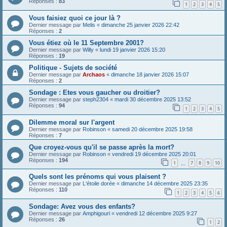
Réponses :
83
1
2
3
4
5
Vous faisiez quoi ce jour là ?
Dernier message par
Melis
«
dimanche 25 janvier 2026 22:42
Réponses :
2
Vous étiez où le 11 Septembre 2001?
Dernier message par
Willy
«
lundi 19 janvier 2026 15:20
Réponses :
19
Politique - Sujets de société
Dernier message par
Archaos
«
dimanche 18 janvier 2026 15:07
Réponses :
2
Sondage : Etes vous gaucher ou droitier?
Dernier message par
steph2304
«
mardi 30 décembre 2025 13:52
Réponses :
94
1
2
3
4
5
Dilemme moral sur l'argent
Dernier message par
Robinson
«
samedi 20 décembre 2025 19:58
Réponses :
7
Que croyez-vous qu'il se passe après la mort?
Dernier message par
Robinson
«
vendredi 19 décembre 2025 20:01
Réponses :
194
1
7
8
9
10
…
Quels sont les prénoms qui vous plaisent ?
Dernier message par
L'étoile dorée
«
dimanche 14 décembre 2025 23:35
Réponses :
110
1
2
3
4
5
6
Sondage: Avez vous des enfants?
Dernier message par
Amphigouri
«
vendredi 12 décembre 2025 9:27
Réponses :
26
1
2