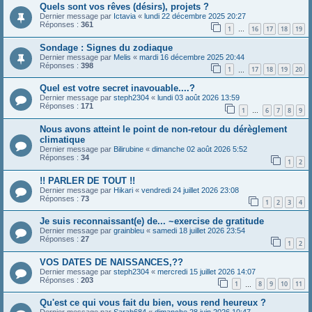
Quels sont vos rêves (désirs), projets ?
Dernier message par
Ictavia
«
lundi 22 décembre 2025 20:27
Réponses :
361
1
16
17
18
19
…
Sondage : Signes du zodiaque
Dernier message par
Melis
«
mardi 16 décembre 2025 20:44
Réponses :
398
1
17
18
19
20
…
Quel est votre secret inavouable....?
Dernier message par
steph2304
«
lundi 03 août 2026 13:59
Réponses :
171
1
6
7
8
9
…
Nous avons atteint le point de non-retour du dérèglement
climatique
Dernier message par
Bilirubine
«
dimanche 02 août 2026 5:52
Réponses :
34
1
2
!! PARLER DE TOUT !!
Dernier message par
Hikari
«
vendredi 24 juillet 2026 23:08
Réponses :
73
1
2
3
4
Je suis reconnaissant(e) de... ~exercise de gratitude
Dernier message par
grainbleu
«
samedi 18 juillet 2026 23:54
Réponses :
27
1
2
VOS DATES DE NAISSANCES,??
Dernier message par
steph2304
«
mercredi 15 juillet 2026 14:07
Réponses :
203
1
8
9
10
11
…
Qu'est ce qui vous fait du bien, vous rend heureux ?