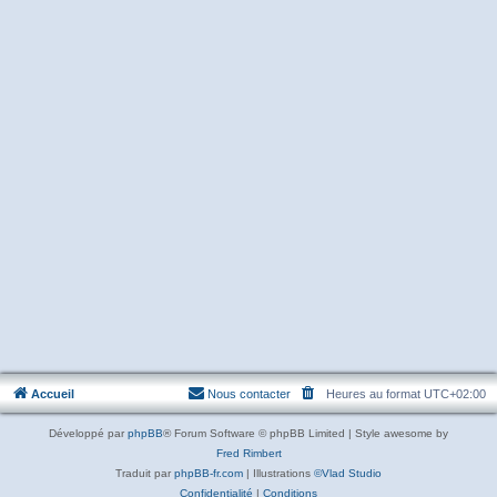
Accueil
Nous contacter
Heures au format
UTC+02:00
Développé par
phpBB
® Forum Software © phpBB Limited | Style awesome by
Fred Rimbert
Traduit par
phpBB-fr.com
| Illustrations
©Vlad Studio
Confidentialité
|
Conditions