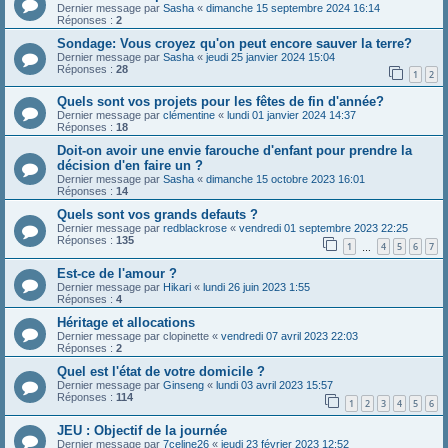
Dernier message par
Sasha
«
dimanche 15 septembre 2024 16:14
Réponses :
2
Sondage: Vous croyez qu'on peut encore sauver la terre?
Dernier message par
Sasha
«
jeudi 25 janvier 2024 15:04
Réponses :
28
1
2
Quels sont vos projets pour les fêtes de fin d'année?
Dernier message par
clémentine
«
lundi 01 janvier 2024 14:37
Réponses :
18
Doit-on avoir une envie farouche d'enfant pour prendre la
décision d'en faire un ?
Dernier message par
Sasha
«
dimanche 15 octobre 2023 16:01
Réponses :
14
Quels sont vos grands defauts ?
Dernier message par
redblackrose
«
vendredi 01 septembre 2023 22:25
Réponses :
135
1
4
5
6
7
…
Est-ce de l'amour ?
Dernier message par
Hikari
«
lundi 26 juin 2023 1:55
Réponses :
4
Héritage et allocations
Dernier message par
clopinette
«
vendredi 07 avril 2023 22:03
Réponses :
2
Quel est l'état de votre domicile ?
Dernier message par
Ginseng
«
lundi 03 avril 2023 15:57
Réponses :
114
1
2
3
4
5
6
JEU : Objectif de la journée
Dernier message par
7celine26
«
jeudi 23 février 2023 12:52