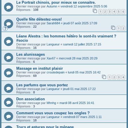
Le Portrait chinois, pour mieux se connaitre.
Dernier message par
Autumn
«
vendredi 12 septembre 2025 5:06
Réponses :
108
1
2
3
4
5
6
Quelle fête détestez-vous!
Dernier message par
Sarah684
«
jeudi 07 août 2025 17:09
Réponses :
22
1
2
Léane Alestra : les hommes hétéro le sont-ils vraiment ?
#socio
Dernier message par
Langueur
«
samedi 12 juillet 2025 17:15
Réponses :
16
Les alunissages
Dernier message par
Xav67
«
mercredi 28 mai 2025 20:29
Réponses :
6
Massage en institut plaisir
Dernier message par
croutedepain
«
lundi 05 mai 2025 16:42
Réponses :
69
1
2
3
4
Les parfums que vous portez
Dernier message par
Langueur
«
jeudi 01 mai 2025 17:22
Réponses :
8
Don association
Dernier message par
Mhnhg
«
mardi 08 avril 2025 16:41
Réponses :
3
Comment vous vous coupez les ongles ?
Dernier message par
Langueur
«
vendredi 07 mars 2025 1:11
Réponses :
18
Trucs et astuces pour le ménage