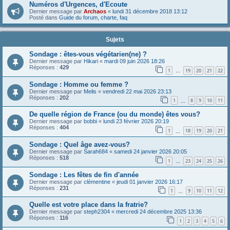
Numéros d'Urgences, d'Ecoute
Dernier message par
Archaos
«
lundi 31 décembre 2018 13:12
Posté dans
Guide du forum, charte, faq
Sujets
Sondage : êtes-vous végétarien(ne) ?
Dernier message par
Hikari
«
mardi 09 juin 2026 18:26
Réponses :
429
1
19
20
21
22
…
Sondage : Homme ou femme ?
Dernier message par
Melis
«
vendredi 22 mai 2026 23:13
Réponses :
202
1
8
9
10
11
…
De quelle région de France (ou du monde) êtes vous?
Dernier message par
bobbi
«
lundi 23 février 2026 20:19
Réponses :
404
1
18
19
20
21
…
Sondage : Quel âge avez-vous?
Dernier message par
Sarah684
«
samedi 24 janvier 2026 20:05
Réponses :
518
1
23
24
25
26
…
Sondage : Les fêtes de fin d'année
Dernier message par
clémentine
«
jeudi 01 janvier 2026 16:17
Réponses :
231
1
9
10
11
12
…
Quelle est votre place dans la fratrie?
Dernier message par
steph2304
«
mercredi 24 décembre 2025 13:36
Réponses :
116
1
2
3
4
5
6