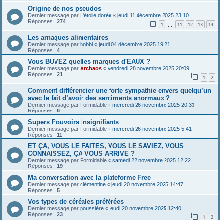
Origine de nos pseudos
Dernier message par
L'étoile dorée
«
jeudi 11 décembre 2025 23:10
Réponses :
274
1
11
12
13
14
…
Les arnaques alimentaires
Dernier message par
bobbi
«
jeudi 04 décembre 2025 19:21
Réponses :
4
Vous BUVEZ quelles marques d'EAUX ?
Dernier message par
Archaos
«
vendredi 28 novembre 2025 20:09
Réponses :
21
1
2
Comment différencier une forte sympathie envers quelqu’un
avec le fait d’avoir des sentiments anormaux ?
Dernier message par
Formidable
«
mercredi 26 novembre 2025 20:33
Réponses :
6
Supers Pouvoirs Insignifiants
Dernier message par
Formidable
«
mercredi 26 novembre 2025 5:41
Réponses :
11
ET ÇA, VOUS LE FAITES, VOUS LE SAVIEZ, VOUS
CONNAISSEZ, ÇA VOUS ARRIVE ?
Dernier message par
Formidable
«
samedi 22 novembre 2025 12:22
Réponses :
19
Ma conversation avec la plateforme Free
Dernier message par
clémentine
«
jeudi 20 novembre 2025 14:47
Réponses :
5
Vos types de céréales préférées
Dernier message par
poussière
«
jeudi 20 novembre 2025 12:40
Réponses :
23
1
2