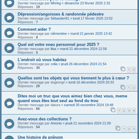
Dernier message par
Mhnhg
«
dimanche 23 février 2025 2:32
Réponses :
19
Dépression/angoisses & randonnée pédestre
Dernier message par
Sébastien91
«
lundi 17 février 2025 13:02
Réponses :
7
Comment aider ?
Dernier message par
clémentine
«
mardi 21 janvier 2025 13:42
Réponses :
8
Quel est votre voeu personnel pour 2025 ?
Dernier message par
lilaa
«
mardi 31 décembre 2024 12:58
Réponses :
5
L'endroit où vous habitez
Dernier message par
celia
«
jeudi 26 décembre 2024 21:54
Réponses :
30
1
2
Quelles sont les objets qui vous tiennent le plus à cœur ?
Dernier message par
dogeorge
«
lundi 16 décembre 2024 20:33
Réponses :
29
1
2
Dites moi un truc que vous aimez bien chez vous, meme
quand vous êtes tout seul au fond du trou
Dernier message par
datura
«
samedi 30 novembre 2024 19:48
Réponses :
66
1
2
3
4
Avez-vous des collections ?
Dernier message par
Antonio
«
jeudi 21 novembre 2024 21:09
Réponses :
54
1
2
3
Une histoire de prénom