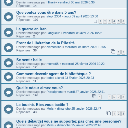
Dernier message par
Hikari
«
vendredi 08 mai 2026 0:36
Réponses :
14
Que voulez vous être dans 5 ans?
Dernier message par
steph2304
«
jeudi 09 avril 2026 13:50
Réponses :
109
1
2
3
4
5
6
La guerre en Iran
Dernier message par
Langueur
«
vendredi 03 avril 2026 10:28
Réponses :
2
Front de Libération de la Pilosité
Dernier message par
clémentine
«
mercredi 04 mars 2026 10:55
Réponses :
36
1
2
Se sentir belle
Dernier message par
moms68
«
mercredi 25 février 2026 19:22
Réponses :
12
Comment devenir agent de bibliothèque ?
Dernier message par
bobbi
«
lundi 23 février 2026 20:23
Réponses :
11
Quelle odeur aimez vous?
Dernier message par
Perséphone
«
mardi 27 janvier 2026 22:11
Réponses :
149
1
5
6
7
8
…
Le touché. Etes-vous tactile ?
Dernier message par
Melis
«
dimanche 25 janvier 2026 22:47
Réponses :
43
1
2
3
Quels défaut(s) vous ne supportez pas chez une personne?
Dernier message par
Melis
«
dimanche 25 janvier 2026 22:46