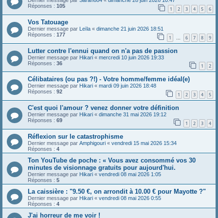
Dernier message par
Sarah684
«
dimanche 28 juin 2026 10:47
Réponses :
105
1
2
3
4
5
6
Vos Tatouage
Dernier message par
Leïla
«
dimanche 21 juin 2026 18:51
Réponses :
177
1
6
7
8
9
…
Lutter contre l'ennui quand on n'a pas de passion
Dernier message par
Hikari
«
mercredi 10 juin 2026 19:33
Réponses :
36
1
2
Célibataires (ou pas ?!) - Votre homme/femme idéal(e)
Dernier message par
Hikari
«
mardi 09 juin 2026 18:48
Réponses :
92
1
2
3
4
5
C'est quoi l'amour ? venez donner votre définition
Dernier message par
Hikari
«
dimanche 31 mai 2026 19:12
Réponses :
69
1
2
3
4
Réflexion sur le catastrophisme
Dernier message par
Amphigouri
«
vendredi 15 mai 2026 15:34
Réponses :
4
Ton YouTube de poche : « Vous avez consommé vos 30
minutes de visionnage gratuits pour aujourd'hui.
Dernier message par
Hikari
«
vendredi 08 mai 2026 1:05
Réponses :
5
La caissière : "9.50 €, on arrondit à 10.00 € pour Mayotte ?"
Dernier message par
Hikari
«
vendredi 08 mai 2026 0:55
Réponses :
4
J'ai horreur de me voir !