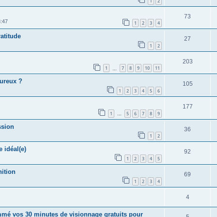
1
2
73
:47
1
2
3
4
ratitude
27
1
2
203
1
7
8
9
10
11
…
eureux ?
105
1
2
3
4
5
6
177
1
5
6
7
8
9
…
ssion
36
1
2
 idéal(e)
92
1
2
3
4
5
nition
69
1
2
3
4
4
mé vos 30 minutes de visionnage gratuits pour
5