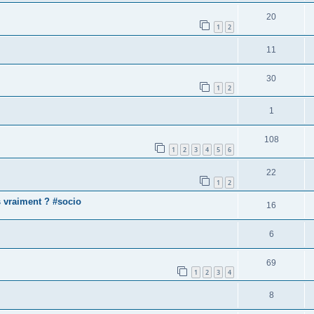
20
1
2
11
30
1
2
1
108
1
2
3
4
5
6
22
1
2
s vraiment ? #socio
16
6
69
1
2
3
4
8