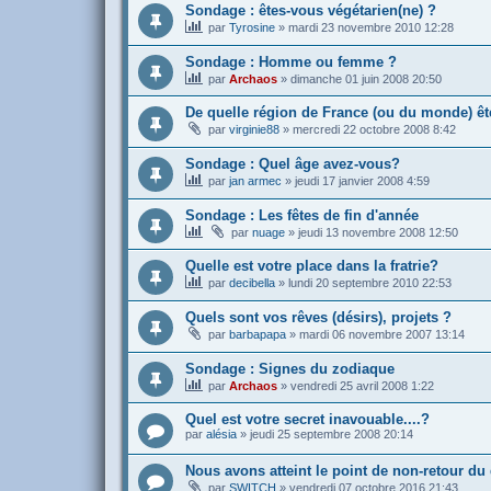
Sondage : êtes-vous végétarien(ne) ?
par
Tyrosine
»
mardi 23 novembre 2010 12:28
Sondage : Homme ou femme ?
par
Archaos
»
dimanche 01 juin 2008 20:50
De quelle région de France (ou du monde) ê
par
virginie88
»
mercredi 22 octobre 2008 8:42
Sondage : Quel âge avez-vous?
par
jan armec
»
jeudi 17 janvier 2008 4:59
Sondage : Les fêtes de fin d'année
par
nuage
»
jeudi 13 novembre 2008 12:50
Quelle est votre place dans la fratrie?
par
decibella
»
lundi 20 septembre 2010 22:53
Quels sont vos rêves (désirs), projets ?
par
barbapapa
»
mardi 06 novembre 2007 13:14
Sondage : Signes du zodiaque
par
Archaos
»
vendredi 25 avril 2008 1:22
Quel est votre secret inavouable....?
par
alésia
»
jeudi 25 septembre 2008 20:14
Nous avons atteint le point de non-retour du
par
SWITCH
»
vendredi 07 octobre 2016 21:43