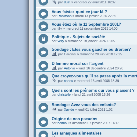
par
dust
»
vendredi 22 avril 2011 16:37
Vous faisiez quoi ce jour là ?
par
Robinson
»
mardi 13 janvier 2026 22:39
Vous étiez où le 11 Septembre 2001?
par
tilly
»
mercredi 11 septembre 2013 14:00
Politique - Sujets de société
par
Willy
»
dimanche 18 janvier 2026 13:05
Sondage : Etes vous gaucher ou droitier?
par
Cardinal
»
dimanche 20 juin 2010 12:25
Dilemme moral sur l'argent
par
Antonio
»
lundi 16 décembre 2024 20:20
Que croyez-vous qu'il se passe après la mor
par
nanou
»
mercredi 16 avril 2008 18:39
Quels sont les prénoms qui vous plaisent ?
par
christelle
»
lundi 21 avril 2008 15:26
Sondage: Avez vous des enfants?
par
Xayide
»
jeudi 01 juillet 2021 1:02
Origine de nos pseudos
par
bennou
»
dimanche 07 janvier 2007 14:13
Les arnaques alimentaires