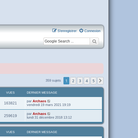
S’enregistrer
Connexion
1
2
3
4
5
Suivante
359 sujets
VUES
DERNIER MESSAGE
par
Archaos
163821
vendredi 19 mars 2021 19:19
par
Archaos
259619
lundi 31 décembre 2018 13:12
VUES
DERNIER MESSAGE