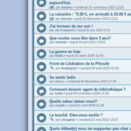
aujourd'hui.
par
Antonio
»
vendredi 15 novembre 2024 13:25
La caissière : "9.50 €, on arrondit à 10.00 € 
par
Antonio
»
jeudi 26 décembre 2024 23:21
J'ai horreur de me voir !
par
om-d-kaverne
»
jeudi 02 juin 2022 0:10
Que voulez vous être dans 5 ans?
par
marinab
»
mardi 18 avril 2017 19:51
La guerre en Iran
par
bobbi
»
mardi 31 mars 2026 16:43
Front de Libération de la Pilosité
par
Amphigouri
»
samedi 30 août 2025 20:46
Se sentir belle
par
datura
»
vendredi 06 décembre 2024 17:33
Comment devenir agent de bibliothèque ?
par
bobbi
»
jeudi 06 novembre 2025 14:45
Quelle odeur aimez vous?
par
claudie
»
mardi 01 avril 2008 21:39
Le touché. Etes-vous tactile ?
par
choupette
»
vendredi 21 mai 2010 15:07
Quels défaut(s) vous ne supportez pas chez