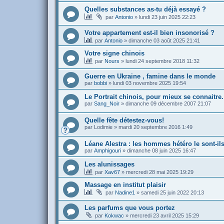
Quelles substances as-tu déjà essayé ?
par
Antonio
»
lundi 23 juin 2025 22:23
Votre appartement est-il bien insonorisé ?
par
Antonio
»
dimanche 03 août 2025 21:41
Votre signe chinois
par
Nours
»
lundi 24 septembre 2018 11:32
Guerre en Ukraine , famine dans le monde
par
bobbi
»
lundi 03 novembre 2025 19:54
Le Portrait chinois, pour mieux se connaitre.
par
Sang_Noir
»
dimanche 09 décembre 2007 21:07
Quelle fête détestez-vous!
par
Lodimie
»
mardi 20 septembre 2016 1:49
Léane Alestra : les hommes hétéro le sont-il
par
Amphigouri
»
dimanche 08 juin 2025 16:47
Les alunissages
par
Xav67
»
mercredi 28 mai 2025 19:29
Massage en institut plaisir
par
Nadine1
»
samedi 25 juin 2022 20:13
Les parfums que vous portez
par
Kokwac
»
mercredi 23 avril 2025 15:29