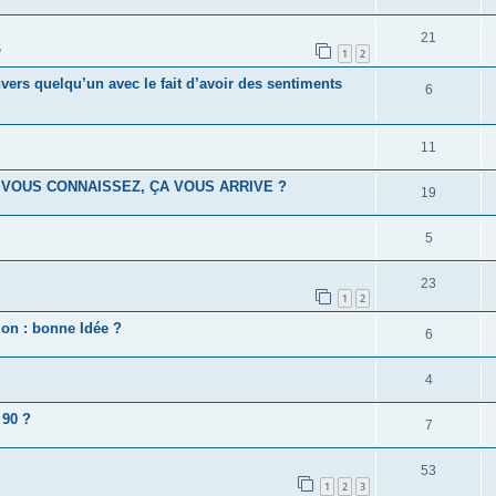
21
5
1
2
ers quelqu’un avec le fait d’avoir des sentiments
6
11
, VOUS CONNAISSEZ, ÇA VOUS ARRIVE ?
19
5
23
1
2
on : bonne Idée ?
6
4
 90 ?
7
53
1
2
3