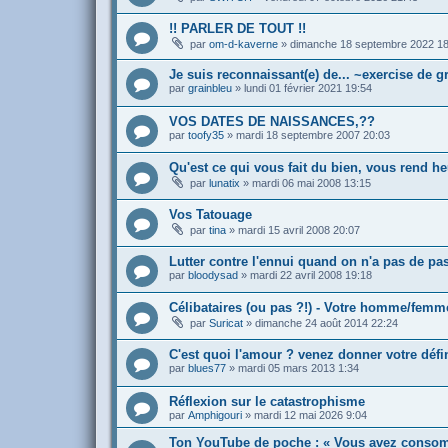
!! PARLER DE TOUT !!
par
om-d-kaverne
»
dimanche 18 septembre 2022 18
Je suis reconnaissant(e) de... ~exercise de g
par
grainbleu
»
lundi 01 février 2021 19:54
VOS DATES DE NAISSANCES,??
par
toofy35
»
mardi 18 septembre 2007 20:03
Qu'est ce qui vous fait du bien, vous rend h
par
lunatix
»
mardi 06 mai 2008 13:15
Vos Tatouage
par
tina
»
mardi 15 avril 2008 20:07
Lutter contre l'ennui quand on n'a pas de pa
par
bloodysad
»
mardi 22 avril 2008 19:18
Célibataires (ou pas ?!) - Votre homme/femme
par
Suricat
»
dimanche 24 août 2014 22:24
C'est quoi l'amour ? venez donner votre défi
par
blues77
»
mardi 05 mars 2013 1:34
Réflexion sur le catastrophisme
par
Amphigouri
»
mardi 12 mai 2026 9:04
Ton YouTube de poche : « Vous avez consom