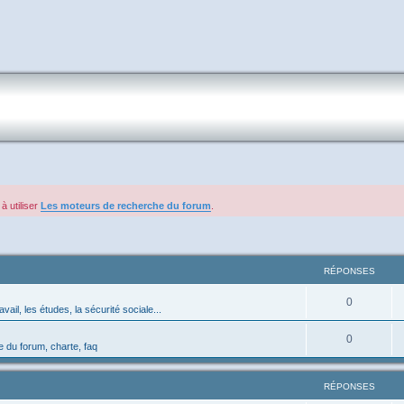
à utiliser
Les moteurs de recherche du forum
.
RÉPONSES
0
avail, les études, la sécurité sociale...
0
 du forum, charte, faq
RÉPONSES