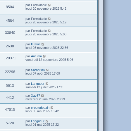
par
Formidable
8504
jeudi 20 novembre 2025 5:42
par
Formidable
4584
jeudi 20 novembre 2025 5:19
par
Formidable
33840
jeudi 20 novembre 2025 5:00
par
Ictavia
2638
lundi 03 novembre 2025 22:56
par
Autumn
129371
vendredi 12 septembre 2025 5:06
par
Sarah684
22298
jeudi 07 août 2025 17:09
par
Langueur
5613
samedi 12 juillet 2025 17:15
par
Xav67
4412
mercredi 28 mai 2025 20:29
par
croutedepain
47815
lundi 05 mai 2025 16:42
par
Langueur
5720
jeudi 01 mai 2025 17:22