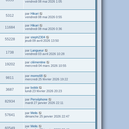
vendredi 08 mai 2026 1:05
par
Hikari
5312
vendredi 08 mai 2026 0:55
par
Hikari
11684
vendredi 08 mai 2026 0:36
par
steph2304
55228
jeudi 09 avril 2026 13:50
par
Langueur
1738
vendredi 03 avril 2026 10:28
par
clémentine
19202
mercredi 04 mars 2026 10:55
par
moms68
9811
mercredi 25 février 2026 19:22
par
bobbi
3687
lundi 23 février 2026 20:23
par
Perséphone
82934
mardi 27 janvier 2026 22:11
par
Melis
57641
dimanche 25 janvier 2026 22:47
par
Melis
60549