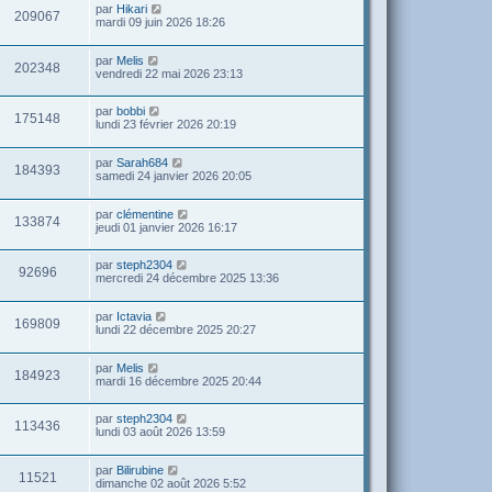
par
Hikari
209067
mardi 09 juin 2026 18:26
par
Melis
202348
vendredi 22 mai 2026 23:13
par
bobbi
175148
lundi 23 février 2026 20:19
par
Sarah684
184393
samedi 24 janvier 2026 20:05
par
clémentine
133874
jeudi 01 janvier 2026 16:17
par
steph2304
92696
mercredi 24 décembre 2025 13:36
par
Ictavia
169809
lundi 22 décembre 2025 20:27
par
Melis
184923
mardi 16 décembre 2025 20:44
par
steph2304
113436
lundi 03 août 2026 13:59
par
Bilirubine
11521
dimanche 02 août 2026 5:52