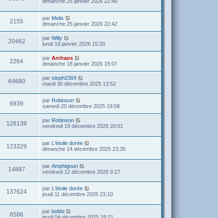
dimanche 25 janvier 2026 22:46
par
Melis
2155
dimanche 25 janvier 2026 22:42
par
Willy
20462
lundi 19 janvier 2026 15:20
par
Archaos
2264
dimanche 18 janvier 2026 15:07
par
steph2304
64680
mardi 30 décembre 2025 13:52
par
Robinson
6939
samedi 20 décembre 2025 19:58
par
Robinson
126139
vendredi 19 décembre 2025 20:01
par
L'étoile dorée
123329
dimanche 14 décembre 2025 23:35
par
Amphigouri
14887
vendredi 12 décembre 2025 9:27
par
L'étoile dorée
137624
jeudi 11 décembre 2025 23:10
par
bobbi
6586
jeudi 04 décembre 2025 19:21