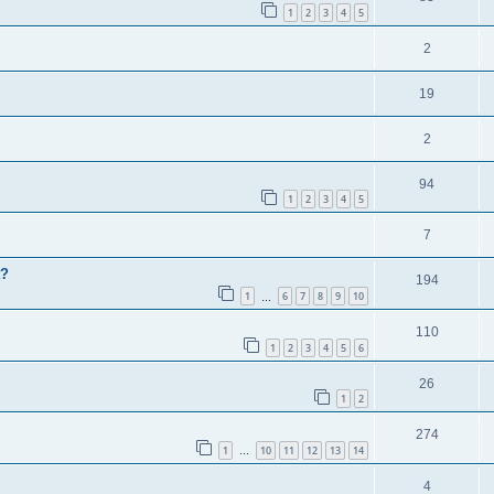
1
2
3
4
5
2
19
2
94
1
2
3
4
5
7
t?
194
1
6
7
8
9
10
…
110
1
2
3
4
5
6
26
1
2
274
1
10
11
12
13
14
…
4