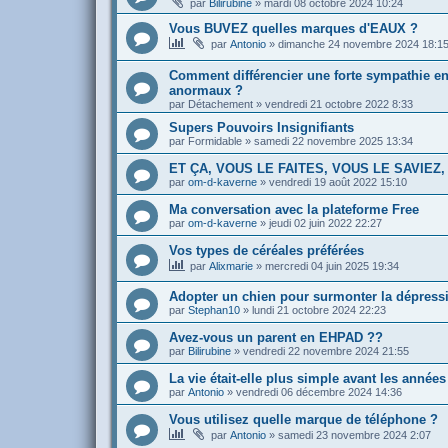
par
Bilirubine
»
mardi 08 octobre 2024 10:24
Vous BUVEZ quelles marques d'EAUX ?
par
Antonio
»
dimanche 24 novembre 2024 18:1
Comment différencier une forte sympathie env
anormaux ?
par
Détachement
»
vendredi 21 octobre 2022 8:33
Supers Pouvoirs Insignifiants
par
Formidable
»
samedi 22 novembre 2025 13:34
ET ÇA, VOUS LE FAITES, VOUS LE SAVIEZ
par
om-d-kaverne
»
vendredi 19 août 2022 15:10
Ma conversation avec la plateforme Free
par
om-d-kaverne
»
jeudi 02 juin 2022 22:27
Vos types de céréales préférées
par
Alixmarie
»
mercredi 04 juin 2025 19:34
Adopter un chien pour surmonter la dépressi
par
Stephan10
»
lundi 21 octobre 2024 22:23
Avez-vous un parent en EHPAD ??
par
Bilirubine
»
vendredi 22 novembre 2024 21:55
La vie était-elle plus simple avant les années
par
Antonio
»
vendredi 06 décembre 2024 14:36
Vous utilisez quelle marque de téléphone ?
par
Antonio
»
samedi 23 novembre 2024 2:07