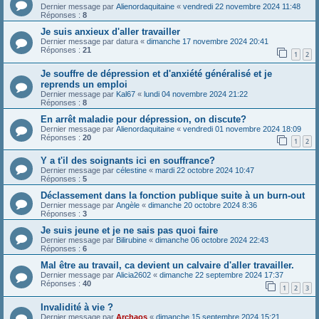
Dernier message par
Alienordaquitaine
«
vendredi 22 novembre 2024 11:48
Réponses :
8
Je suis anxieux d'aller travailler
Dernier message par
datura
«
dimanche 17 novembre 2024 20:41
Réponses :
21
1
2
Je souffre de dépression et d'anxiété généralisé et je
reprends un emploi
Dernier message par
Kal67
«
lundi 04 novembre 2024 21:22
Réponses :
8
En arrêt maladie pour dépression, on discute?
Dernier message par
Alienordaquitaine
«
vendredi 01 novembre 2024 18:09
Réponses :
20
1
2
Y a t'il des soignants ici en souffrance?
Dernier message par
célestine
«
mardi 22 octobre 2024 10:47
Réponses :
5
Déclassement dans la fonction publique suite à un burn-out
Dernier message par
Angèle
«
dimanche 20 octobre 2024 8:36
Réponses :
3
Je suis jeune et je ne sais pas quoi faire
Dernier message par
Bilirubine
«
dimanche 06 octobre 2024 22:43
Réponses :
6
Mal être au travail, ca devient un calvaire d'aller travailler.
Dernier message par
Alicia2602
«
dimanche 22 septembre 2024 17:37
Réponses :
40
1
2
3
Invalidité à vie ?
Dernier message par
Archaos
«
dimanche 15 septembre 2024 15:21