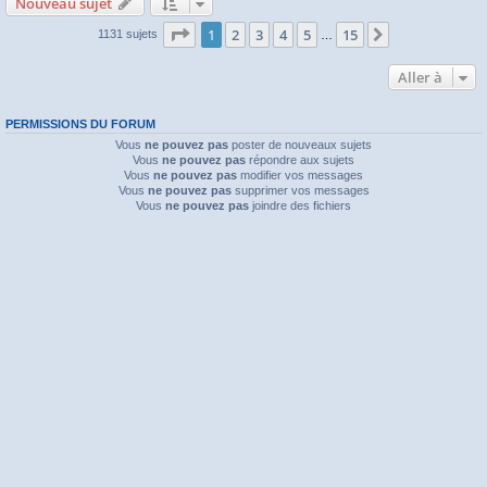
Nouveau sujet
Page
1
sur
15
1
2
3
4
5
15
Suivante
1131 sujets
…
Aller à
PERMISSIONS DU FORUM
Vous
ne pouvez pas
poster de nouveaux sujets
Vous
ne pouvez pas
répondre aux sujets
Vous
ne pouvez pas
modifier vos messages
Vous
ne pouvez pas
supprimer vos messages
Vous
ne pouvez pas
joindre des fichiers