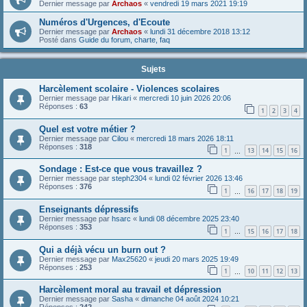
Dernier message par
Archaos
«
vendredi 19 mars 2021 19:19
Numéros d'Urgences, d'Ecoute
Dernier message par
Archaos
«
lundi 31 décembre 2018 13:12
Posté dans
Guide du forum, charte, faq
Sujets
Harcèlement scolaire - Violences scolaires
Dernier message par
Hikari
«
mercredi 10 juin 2026 20:06
Réponses :
63
1
2
3
4
Quel est votre métier ?
Dernier message par
Cilou
«
mercredi 18 mars 2026 18:11
Réponses :
318
1
13
14
15
16
…
Sondage : Est-ce que vous travaillez ?
Dernier message par
steph2304
«
lundi 02 février 2026 13:46
Réponses :
376
1
16
17
18
19
…
Enseignants dépressifs
Dernier message par
hsarc
«
lundi 08 décembre 2025 23:40
Réponses :
353
1
15
16
17
18
…
Qui a déjà vécu un burn out ?
Dernier message par
Max25620
«
jeudi 20 mars 2025 19:49
Réponses :
253
1
10
11
12
13
…
Harcèlement moral au travail et dépression
Dernier message par
Sasha
«
dimanche 04 août 2024 10:21