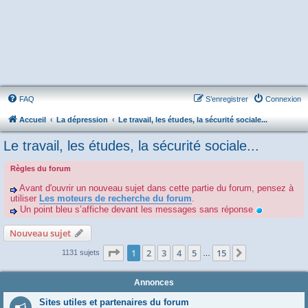
FAQ
S’enregistrer
Connexion
Accueil
La dépression
Le travail, les études, la sécurité sociale...
Le travail, les études, la sécurité sociale...
Règles du forum
Avant d'ouvrir un nouveau sujet dans cette partie du forum, pensez à
utiliser
Les moteurs de recherche du forum
.
Un point bleu s’affiche devant les messages sans réponse
Nouveau sujet
Page
1
sur
15
1
2
3
4
5
15
Suivante
1131 sujets
…
Annonces
Sites utiles et partenaires du forum