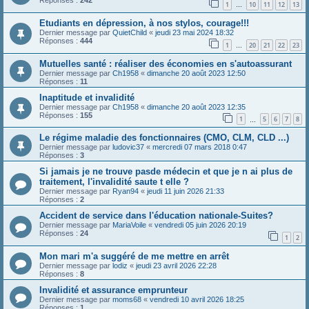
Réponses :
242
1
10
11
12
13
…
Etudiants en dépression, à nos stylos, courage!!!
Dernier message par
QuietChild
«
jeudi 23 mai 2024 18:32
Réponses :
444
1
20
21
22
23
…
Mutuelles santé : réaliser des économies en s'autoassurant
Dernier message par
Ch1958
«
dimanche 20 août 2023 12:50
Réponses :
11
Inaptitude et invalidité
Dernier message par
Ch1958
«
dimanche 20 août 2023 12:35
Réponses :
155
1
5
6
7
8
…
Le régime maladie des fonctionnaires (CMO, CLM, CLD ...)
Dernier message par
ludovic37
«
mercredi 07 mars 2018 0:47
Réponses :
3
Si jamais je ne trouve pasde médecin et que je n ai plus de
traitement, l'invalidité saute t elle ?
Dernier message par
Ryan94
«
jeudi 11 juin 2026 21:33
Réponses :
2
Accident de service dans l'éducation nationale-Suites?
Dernier message par
MariaVoile
«
vendredi 05 juin 2026 20:19
Réponses :
24
1
2
Mon mari m'a suggéré de me mettre en arrêt
Dernier message par
lodiz
«
jeudi 23 avril 2026 22:28
Réponses :
8
Invalidité et assurance emprunteur
Dernier message par
moms68
«
vendredi 10 avril 2026 18:25
Réponses :
1