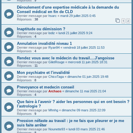
Réponses :
9
Déroulement d'une expertise médicale à la demande du
Conseil médical en fin de CLD
Dernier message par
hsarc
«
mardi 29 juillet 2025 0:45
Réponses :
38
1
2
Inaptitude ou démission ?
Dernier message par
lodiz
«
lundi 21 juillet 2025 9:24
Réponses :
4
Annulation invalidité niveau 1
Dernier message par
Ryan94
«
vendredi 18 juillet 2025 11:53
Réponses :
4
Rendez vous avec le médecin du travail....J'angoisse
Dernier message par
GiletRouge
«
mercredi 11 juin 2025 18:31
Réponses :
11
Mon psychiatre et l'invalidité
Dernier message par
ChicoTaga
«
dimanche 01 juin 2025 19:48
Réponses :
8
Prevoyance et medecin conseil
Dernier message par
Archaos
«
dimanche 11 mai 2025 21:04
Réponses :
4
Que faire à l'avenir ? aider les personnes qui en ont besoin ?
l'astrologie ?
Dernier message par
Mhnhg
«
dimanche 09 mars 2025 22:09
Réponses :
9
Pression néfaste au travail : je ne fais que pleurer er je me
suis faite arrêter
Dernier message par
Nounette93
«
lundi 03 mars 2025 21:46
Réponses :
8