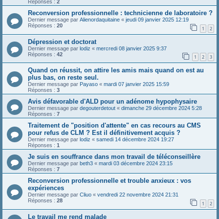
Réponses :
2
Reconversion professionnelle : technicienne de laboratoire ?
Dernier message par
Alienordaquitaine
«
jeudi 09 janvier 2025 12:19
Réponses :
20
1
2
Dépression et doctorat
Dernier message par
lodiz
«
mercredi 08 janvier 2025 9:37
Réponses :
42
1
2
3
Quand on réussit, on attire les amis mais quand on est au
plus bas, on reste seul.
Dernier message par
Payaso
«
mardi 07 janvier 2025 15:59
Réponses :
3
Avis défavorable d'ALD pour un adénome hypophysaire
Dernier message par
degouterdetout
«
dimanche 29 décembre 2024 5:28
Réponses :
7
Traitement de "position d'attente" en cas recours au CMS
pour refus de CLM ? Est il définitivement acquis ?
Dernier message par
lodiz
«
samedi 14 décembre 2024 19:27
Réponses :
1
Je suis en souffrance dans mon travail de téléconseillère
Dernier message par
beth3
«
mardi 03 décembre 2024 23:15
Réponses :
7
Reconversion professionnelle et trouble anxieux : vos
expériences
Dernier message par
Cliuo
«
vendredi 22 novembre 2024 21:31
Réponses :
28
1
2
Le travail me rend malade