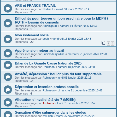
ARE et FRANCE TRAVAIL
Dernier message par
Nadine1
«
mardi 31 mars 2026 19:14
Réponses :
2
Difficultés pour trouver un bon psychiatre pour la MDPH /
RQTH – besoin de conseils
Dernier message par
Amphigouri
«
samedi 14 février 2026 13:03
Réponses :
1
Mon isolement social
Dernier message par
bobbi
«
vendredi 13 février 2026 18:43
Réponses :
20
1
2
Appréhension retour au travail
Dernier message par
Lucioledesjardins
«
mercredi 21 janvier 2026 12:20
Réponses :
7
Bilan de La Grande Cause Nationale 2025
Dernier message par
Robinson
«
samedi 10 janvier 2026 23:58
Anxiété, dépression : boulot plus du tout supportable
Dernier message par
Robinson
«
lundi 05 janvier 2026 22:15
Réponses :
14
Dépression et insertion professionnelle
Dernier message par
Robinson
«
dimanche 21 décembre 2025 10:41
Réponses :
4
Allocation d’invalidité à vie ? (MGEN)
Dernier message par
Archaos
«
lundi 01 décembre 2025 18:57
Réponses :
1
Sensation d'être submerger dans les études
Dernier message par
Kyl_gab
«
mardi 25 novembre 2025 22:26