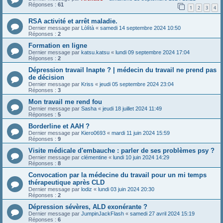
Réponses :
61
1
2
3
4
RSA activité et arrêt maladie.
Dernier message par
Lòlìtà
«
samedi 14 septembre 2024 10:50
Réponses :
2
Formation en ligne
Dernier message par
katsu.katsu
«
lundi 09 septembre 2024 17:04
Réponses :
2
Dépression travail Inapte ? | médecin du travail ne prend pas
de décision
Dernier message par
Kriss
«
jeudi 05 septembre 2024 23:04
Réponses :
3
Mon travail me rend fou
Dernier message par
Sasha
«
jeudi 18 juillet 2024 11:49
Réponses :
5
Borderline et AAH ?
Dernier message par
Kiero0693
«
mardi 11 juin 2024 15:59
Réponses :
9
Visite médicale d'embauche : parler de ses problèmes psy ?
Dernier message par
clémentine
«
lundi 10 juin 2024 14:29
Réponses :
8
Convocation par la médecine du travail pour un mi temps
thérapeutique après CLD
Dernier message par
lodiz
«
lundi 03 juin 2024 20:30
Réponses :
2
Dépression sévères, ALD exonérante ?
Dernier message par
JumpinJackFlash
«
samedi 27 avril 2024 15:19
Réponses :
6