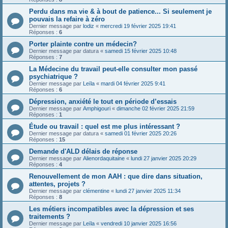
Perdu dans ma vie & à bout de patience... Si seulement je
pouvais la refaire à zéro
Dernier message par
lodiz
«
mercredi 19 février 2025 19:41
Réponses :
6
Porter plainte contre un médecin?
Dernier message par
datura
«
samedi 15 février 2025 10:48
Réponses :
7
La Médecine du travail peut-elle consulter mon passé
psychiatrique ?
Dernier message par
Leïla
«
mardi 04 février 2025 9:41
Réponses :
6
Dépression, anxiété le tout en période d’essais
Dernier message par
Amphigouri
«
dimanche 02 février 2025 21:59
Réponses :
1
Étude ou travail : quel est me plus intéressant ?
Dernier message par
datura
«
samedi 01 février 2025 20:26
Réponses :
15
Demande d'ALD délais de réponse
Dernier message par
Alienordaquitaine
«
lundi 27 janvier 2025 20:29
Réponses :
4
Renouvellement de mon AAH : que dire dans situation,
attentes, projets ?
Dernier message par
clémentine
«
lundi 27 janvier 2025 11:34
Réponses :
8
Les métiers incompatibles avec la dépression et ses
traitements ?
Dernier message par
Leïla
«
vendredi 10 janvier 2025 16:56