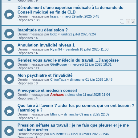
Réponses :
9
Déroulement d'une expertise médicale à la demande du
Conseil médical en fin de CLD
Dernier message par
hsarc
«
mardi 29 juillet 2025 0:45
Réponses :
38
1
2
Inaptitude ou démission ?
Dernier message par
lodiz
«
lundi 21 juillet 2025 9:24
Réponses :
4
Annulation invalidité niveau 1
Dernier message par
Ryan94
«
vendredi 18 juillet 2025 11:53
Réponses :
4
Rendez vous avec le médecin du travail....J'angoisse
Dernier message par
GiletRouge
«
mercredi 11 juin 2025 18:31
Réponses :
11
Mon psychiatre et l'invalidité
Dernier message par
ChicoTaga
«
dimanche 01 juin 2025 19:48
Réponses :
8
Prevoyance et medecin conseil
Dernier message par
Archaos
«
dimanche 11 mai 2025 21:04
Réponses :
4
Que faire à l'avenir ? aider les personnes qui en ont besoin ?
l'astrologie ?
Dernier message par
Mhnhg
«
dimanche 09 mars 2025 22:09
Réponses :
9
Pression néfaste au travail : je ne fais que pleurer er je me
suis faite arrêter
Dernier message par
Nounette93
«
lundi 03 mars 2025 21:46
Réponses :
8