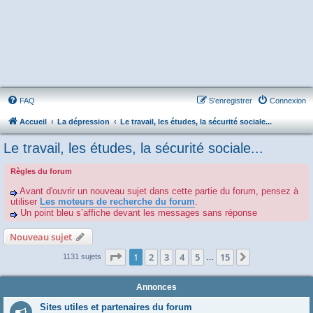
FAQ
S’enregistrer
Connexion
Accueil
La dépression
Le travail, les études, la sécurité sociale...
Le travail, les études, la sécurité sociale...
Règles du forum
Avant d'ouvrir un nouveau sujet dans cette partie du forum, pensez à
utiliser
Les moteurs de recherche du forum
.
Un point bleu s’affiche devant les messages sans réponse
Nouveau sujet
Page
1
sur
15
1
2
3
4
5
15
Suivante
1131 sujets
…
Annonces
Sites utiles et partenaires du forum