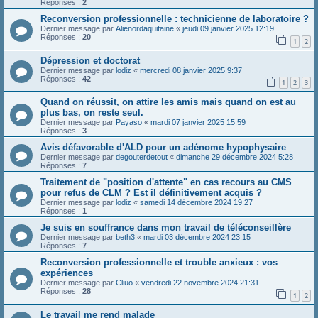
Réponses :
2
Reconversion professionnelle : technicienne de laboratoire ?
Dernier message par
Alienordaquitaine
«
jeudi 09 janvier 2025 12:19
Réponses :
20
1
2
Dépression et doctorat
Dernier message par
lodiz
«
mercredi 08 janvier 2025 9:37
Réponses :
42
1
2
3
Quand on réussit, on attire les amis mais quand on est au
plus bas, on reste seul.
Dernier message par
Payaso
«
mardi 07 janvier 2025 15:59
Réponses :
3
Avis défavorable d'ALD pour un adénome hypophysaire
Dernier message par
degouterdetout
«
dimanche 29 décembre 2024 5:28
Réponses :
7
Traitement de "position d'attente" en cas recours au CMS
pour refus de CLM ? Est il définitivement acquis ?
Dernier message par
lodiz
«
samedi 14 décembre 2024 19:27
Réponses :
1
Je suis en souffrance dans mon travail de téléconseillère
Dernier message par
beth3
«
mardi 03 décembre 2024 23:15
Réponses :
7
Reconversion professionnelle et trouble anxieux : vos
expériences
Dernier message par
Cliuo
«
vendredi 22 novembre 2024 21:31
Réponses :
28
1
2
Le travail me rend malade