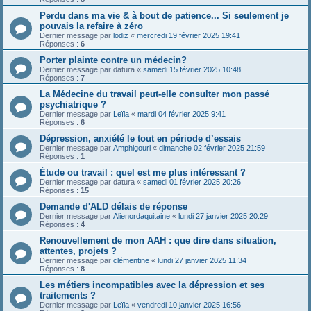
Perdu dans ma vie & à bout de patience... Si seulement je
pouvais la refaire à zéro
Dernier message par
lodiz
«
mercredi 19 février 2025 19:41
Réponses :
6
Porter plainte contre un médecin?
Dernier message par
datura
«
samedi 15 février 2025 10:48
Réponses :
7
La Médecine du travail peut-elle consulter mon passé
psychiatrique ?
Dernier message par
Leïla
«
mardi 04 février 2025 9:41
Réponses :
6
Dépression, anxiété le tout en période d’essais
Dernier message par
Amphigouri
«
dimanche 02 février 2025 21:59
Réponses :
1
Étude ou travail : quel est me plus intéressant ?
Dernier message par
datura
«
samedi 01 février 2025 20:26
Réponses :
15
Demande d'ALD délais de réponse
Dernier message par
Alienordaquitaine
«
lundi 27 janvier 2025 20:29
Réponses :
4
Renouvellement de mon AAH : que dire dans situation,
attentes, projets ?
Dernier message par
clémentine
«
lundi 27 janvier 2025 11:34
Réponses :
8
Les métiers incompatibles avec la dépression et ses
traitements ?
Dernier message par
Leïla
«
vendredi 10 janvier 2025 16:56