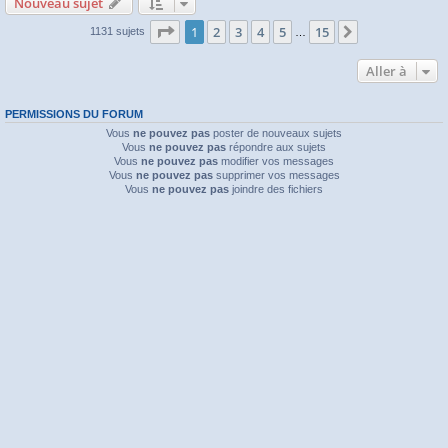
Nouveau sujet
Page
1
sur
15
1
2
3
4
5
15
Suivante
1131 sujets
…
Aller à
PERMISSIONS DU FORUM
Vous
ne pouvez pas
poster de nouveaux sujets
Vous
ne pouvez pas
répondre aux sujets
Vous
ne pouvez pas
modifier vos messages
Vous
ne pouvez pas
supprimer vos messages
Vous
ne pouvez pas
joindre des fichiers