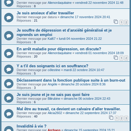
Dernier message par
Alienordaquitaine
«
vendredi 22 novembre 2024 11:48
Réponses :
8
Je suis anxieux d'aller travailler
Dernier message par
datura
«
dimanche 17 novembre 2024 20:41
Réponses :
21
1
2
Je souffre de dépression et d'anxiété généralisé et je
reprends un emploi
Dernier message par
Kal67
«
lundi 04 novembre 2024 21:22
Réponses :
8
En arrêt maladie pour dépression, on discute?
Dernier message par
Alienordaquitaine
«
vendredi 01 novembre 2024 18:09
Réponses :
20
1
2
Y a t'il des soignants ici en souffrance?
Dernier message par
célestine
«
mardi 22 octobre 2024 10:47
Réponses :
5
Déclassement dans la fonction publique suite à un burn-out
Dernier message par
Angèle
«
dimanche 20 octobre 2024 8:36
Réponses :
3
Je suis jeune et je ne sais pas quoi faire
Dernier message par
Bilirubine
«
dimanche 06 octobre 2024 22:43
Réponses :
6
Mal être au travail, ca devient un calvaire d'aller travailler.
Dernier message par
Alicia2602
«
dimanche 22 septembre 2024 17:37
Réponses :
40
1
2
3
Invalidité à vie ?
Dernier message par
Archaos
«
dimanche 15 septembre 2024 15:21