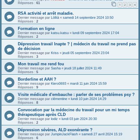
Réponses :
61
1
2
3
4
RSA activité et arrêt maladie.
Dernier message par
Lòlìtà
«
samedi 14 septembre 2024 10:50
Réponses :
2
Formation en ligne
Dernier message par
katsu.katsu
«
lundi 09 septembre 2024 17:04
Réponses :
2
Dépression travail Inapte ? | médecin du travail ne prend pas
de décision
Dernier message par
Kriss
«
jeudi 05 septembre 2024 23:04
Réponses :
3
Mon travail me rend fou
Dernier message par
Sasha
«
jeudi 18 juillet 2024 11:49
Réponses :
5
Borderline et AAH ?
Dernier message par
Kiero0693
«
mardi 11 juin 2024 15:59
Réponses :
9
Visite médicale d'embauche : parler de ses problèmes psy ?
Dernier message par
clémentine
«
lundi 10 juin 2024 14:29
Réponses :
8
Convocation par la médecine du travail pour un mi temps
thérapeutique après CLD
Dernier message par
lodiz
«
lundi 03 juin 2024 20:30
Réponses :
2
Dépression sévères, ALD exonérante ?
Dernier message par
JumpinJackFlash
«
samedi 27 avril 2024 15:19
Réponses :
6