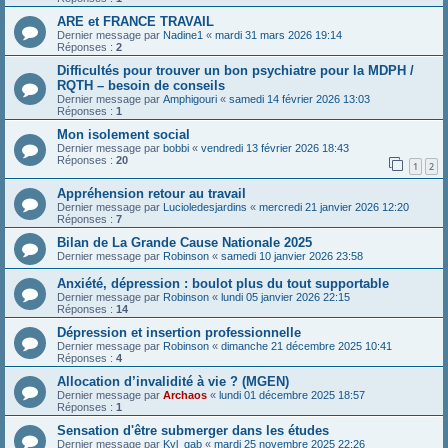
ARE et FRANCE TRAVAIL
Dernier message par
Nadine1
«
mardi 31 mars 2026 19:14
Réponses :
2
Difficultés pour trouver un bon psychiatre pour la MDPH /
RQTH – besoin de conseils
Dernier message par
Amphigouri
«
samedi 14 février 2026 13:03
Réponses :
1
Mon isolement social
Dernier message par
bobbi
«
vendredi 13 février 2026 18:43
Réponses :
20
1
2
Appréhension retour au travail
Dernier message par
Lucioledesjardins
«
mercredi 21 janvier 2026 12:20
Réponses :
7
Bilan de La Grande Cause Nationale 2025
Dernier message par
Robinson
«
samedi 10 janvier 2026 23:58
Anxiété, dépression : boulot plus du tout supportable
Dernier message par
Robinson
«
lundi 05 janvier 2026 22:15
Réponses :
14
Dépression et insertion professionnelle
Dernier message par
Robinson
«
dimanche 21 décembre 2025 10:41
Réponses :
4
Allocation d’invalidité à vie ? (MGEN)
Dernier message par
Archaos
«
lundi 01 décembre 2025 18:57
Réponses :
1
Sensation d'être submerger dans les études
Dernier message par
Kyl_gab
«
mardi 25 novembre 2025 22:26