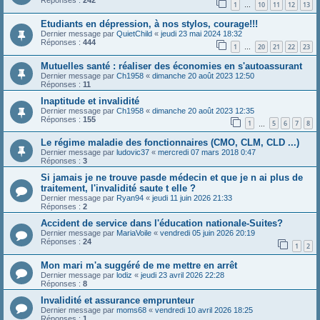
Réponses :
242
1
10
11
12
13
…
Etudiants en dépression, à nos stylos, courage!!!
Dernier message par
QuietChild
«
jeudi 23 mai 2024 18:32
Réponses :
444
1
20
21
22
23
…
Mutuelles santé : réaliser des économies en s'autoassurant
Dernier message par
Ch1958
«
dimanche 20 août 2023 12:50
Réponses :
11
Inaptitude et invalidité
Dernier message par
Ch1958
«
dimanche 20 août 2023 12:35
Réponses :
155
1
5
6
7
8
…
Le régime maladie des fonctionnaires (CMO, CLM, CLD ...)
Dernier message par
ludovic37
«
mercredi 07 mars 2018 0:47
Réponses :
3
Si jamais je ne trouve pasde médecin et que je n ai plus de
traitement, l'invalidité saute t elle ?
Dernier message par
Ryan94
«
jeudi 11 juin 2026 21:33
Réponses :
2
Accident de service dans l'éducation nationale-Suites?
Dernier message par
MariaVoile
«
vendredi 05 juin 2026 20:19
Réponses :
24
1
2
Mon mari m'a suggéré de me mettre en arrêt
Dernier message par
lodiz
«
jeudi 23 avril 2026 22:28
Réponses :
8
Invalidité et assurance emprunteur
Dernier message par
moms68
«
vendredi 10 avril 2026 18:25
Réponses :
1