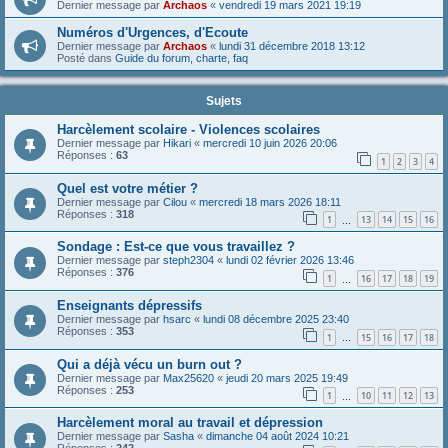
Dernier message par
Archaos
«
vendredi 19 mars 2021 19:19
Numéros d'Urgences, d'Ecoute
Dernier message par
Archaos
«
lundi 31 décembre 2018 13:12
Posté dans
Guide du forum, charte, faq
Sujets
Harcèlement scolaire - Violences scolaires
Dernier message par
Hikari
«
mercredi 10 juin 2026 20:06
Réponses :
63
1
2
3
4
Quel est votre métier ?
Dernier message par
Cilou
«
mercredi 18 mars 2026 18:11
Réponses :
318
1
13
14
15
16
…
Sondage : Est-ce que vous travaillez ?
Dernier message par
steph2304
«
lundi 02 février 2026 13:46
Réponses :
376
1
16
17
18
19
…
Enseignants dépressifs
Dernier message par
hsarc
«
lundi 08 décembre 2025 23:40
Réponses :
353
1
15
16
17
18
…
Qui a déjà vécu un burn out ?
Dernier message par
Max25620
«
jeudi 20 mars 2025 19:49
Réponses :
253
1
10
11
12
13
…
Harcèlement moral au travail et dépression
Dernier message par
Sasha
«
dimanche 04 août 2024 10:21