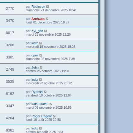
par
Robinson
2770
dimanche 21 décembre 2025 10:41
par
Archaos
3470
lundi 01 décembre 2025 18:57
par
Kyl_gab
8017
mardi 25 novembre 2025 22:26
par
lodiz
3208
mercredi 19 novembre 2025 18:23
par
opmi
3305
dimanche 02 novembre 2025 7:39
par
John
2749
samedi 25 octobre 2025 19:31
par
lodiz
3535
mercredi 22 octobre 2025 20:12
par
Ryan94
6192
vendredi 10 octobre 2025 12:04
par
katsu.katsu
3347
mardi 09 septembre 2025 10:55
par
Roger Cageot
4204
lundi 18 août 2025 22:50
par
lodiz
8382
samedi 09 août 2025 9:53