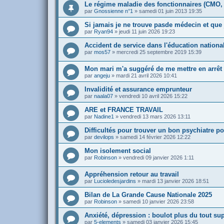
Le régime maladie des fonctionnaires (CMO, 
par
Gnossienne n°1
»
samedi 01 juin 2013 19:35
Si jamais je ne trouve pasde médecin et que je
par
Ryan94
»
jeudi 11 juin 2026 19:23
Accident de service dans l'éducation nationa
par
mos57
»
mercredi 25 septembre 2019 15:39
Mon mari m'a suggéré de me mettre en arrêt
par
angeju
»
mardi 21 avril 2026 10:41
Invalidité et assurance emprunteur
par
naala07
»
vendredi 10 avril 2026 15:22
ARE et FRANCE TRAVAIL
par
Nadine1
»
vendredi 13 mars 2026 13:11
Difficultés pour trouver un bon psychiatre 
par
devilops
»
samedi 14 février 2026 12:22
Mon isolement social
par
Robinson
»
vendredi 09 janvier 2026 1:11
Appréhension retour au travail
par
Lucioledesjardins
»
mardi 13 janvier 2026 18:51
Bilan de La Grande Cause Nationale 2025
par
Robinson
»
samedi 10 janvier 2026 23:58
Anxiété, dépression : boulot plus du tout su
par
5-elements
»
samedi 03 janvier 2026 15:45