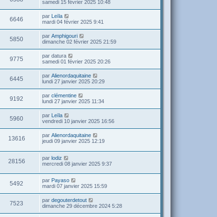
samedi 15 février 2025 10:48
par
Leïla
6646
mardi 04 février 2025 9:41
par
Amphigouri
5850
dimanche 02 février 2025 21:59
par
datura
9775
samedi 01 février 2025 20:26
par
Alienordaquitaine
6445
lundi 27 janvier 2025 20:29
par
clémentine
9192
lundi 27 janvier 2025 11:34
par
Leïla
5960
vendredi 10 janvier 2025 16:56
par
Alienordaquitaine
13616
jeudi 09 janvier 2025 12:19
par
lodiz
28156
mercredi 08 janvier 2025 9:37
par
Payaso
5492
mardi 07 janvier 2025 15:59
par
degouterdetout
7523
dimanche 29 décembre 2024 5:28