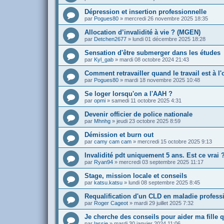
Dépression et insertion professionnelle
par
Pogues80
»
mercredi 26 novembre 2025 18:35
Allocation d’invalidité à vie ? (MGEN)
par
Detchen2677
»
lundi 01 décembre 2025 18:28
Sensation d'être submerger dans les études
par
Kyl_gab
»
mardi 08 octobre 2024 21:43
Comment retravailler quand le travail est à l
par
Pogues80
»
mardi 18 novembre 2025 10:48
Se loger lorsqu'on a l'AAH ?
par
opmi
»
samedi 11 octobre 2025 4:31
Devenir officier de police nationale
par
Mhnhg
»
jeudi 23 octobre 2025 8:59
Démission et burn out
par
camy cam cam
»
mercredi 15 octobre 2025 9:13
Invalidité pdt uniquement 5 ans. Est ce vrai 
par
Ryan94
»
mercredi 03 septembre 2025 11:17
Stage, mission locale et conseils
par
katsu.katsu
»
lundi 08 septembre 2025 8:45
Requalification d'un CLD en maladie profess
par
Roger Cageot
»
mardi 29 juillet 2025 7:32
Je cherche des conseils pour aider ma fille q
par
lassie
»
mardi 30 janvier 2024 11:06