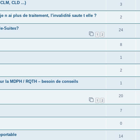
CLM, CLD ...)
3
 n ai plus de traitement, l'invalidité saute t elle ?
2
le-Suites?
24
1
2
8
1
2
pour la MDPH / RQTH – besoin de conseils
1
20
1
2
7
0
pportable
14