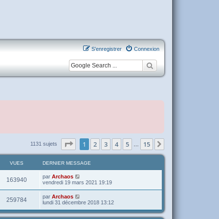
S’enregistrer
Connexion
Page
1
sur
15
1
2
3
4
5
15
Suivante
1131 sujets
…
VUES
DERNIER MESSAGE
par
Archaos
163940
vendredi 19 mars 2021 19:19
par
Archaos
259784
lundi 31 décembre 2018 13:12