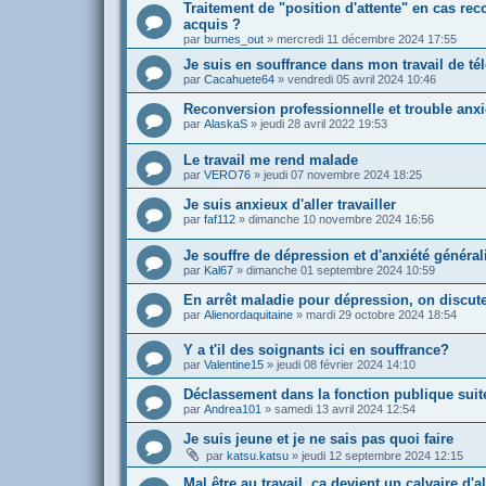
Traitement de "position d'attente" en cas re
acquis ?
par
burnes_out
»
mercredi 11 décembre 2024 17:55
Je suis en souffrance dans mon travail de tél
par
Cacahuete64
»
vendredi 05 avril 2024 10:46
Reconversion professionnelle et trouble anxi
par
AlaskaS
»
jeudi 28 avril 2022 19:53
Le travail me rend malade
par
VERO76
»
jeudi 07 novembre 2024 18:25
Je suis anxieux d'aller travailler
par
faf112
»
dimanche 10 novembre 2024 16:56
Je souffre de dépression et d'anxiété général
par
Kal67
»
dimanche 01 septembre 2024 10:59
En arrêt maladie pour dépression, on discut
par
Alienordaquitaine
»
mardi 29 octobre 2024 18:54
Y a t'il des soignants ici en souffrance?
par
Valentine15
»
jeudi 08 février 2024 14:10
Déclassement dans la fonction publique suit
par
Andrea101
»
samedi 13 avril 2024 12:54
Je suis jeune et je ne sais pas quoi faire
par
katsu.katsu
»
jeudi 12 septembre 2024 12:15
Mal être au travail, ca devient un calvaire d'all