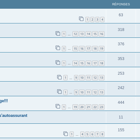
RÉPONSES
63
1
2
3
4
318
1
12
13
14
15
16
…
376
1
15
16
17
18
19
…
353
1
14
15
16
17
18
…
253
1
9
10
11
12
13
…
242
1
9
10
11
12
13
…
ge!!!
444
1
19
20
21
22
23
…
s'autoassurant
11
155
1
4
5
6
7
8
…