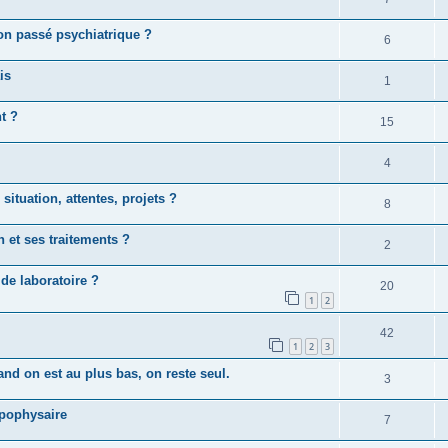
on passé psychiatrique ?
6
is
1
t ?
15
4
tuation, attentes, projets ?
8
 et ses traitements ?
2
de laboratoire ?
20
1
2
42
1
2
3
and on est au plus bas, on reste seul.
3
pophysaire
7