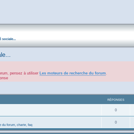
é sociale...
le...
orum, pensez à utiliser
Les moteurs de recherche du forum
.
éponse
RÉPONSES
0
0
 du forum, charte, faq