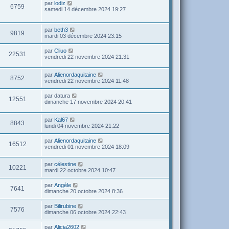
par
lodiz
6759
samedi 14 décembre 2024 19:27
par
beth3
9819
mardi 03 décembre 2024 23:15
par
Cliuo
22531
vendredi 22 novembre 2024 21:31
par
Alienordaquitaine
8752
vendredi 22 novembre 2024 11:48
par
datura
12551
dimanche 17 novembre 2024 20:41
par
Kal67
8843
lundi 04 novembre 2024 21:22
par
Alienordaquitaine
16512
vendredi 01 novembre 2024 18:09
par
célestine
10221
mardi 22 octobre 2024 10:47
par
Angèle
7641
dimanche 20 octobre 2024 8:36
par
Bilirubine
7576
dimanche 06 octobre 2024 22:43
par
Alicia2602