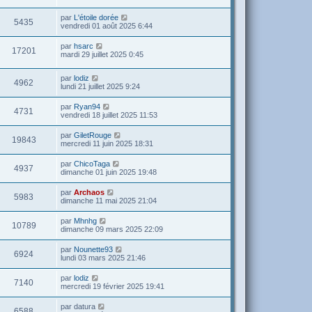
par
L'étoile dorée
5435
vendredi 01 août 2025 6:44
par
hsarc
17201
mardi 29 juillet 2025 0:45
par
lodiz
4962
lundi 21 juillet 2025 9:24
par
Ryan94
4731
vendredi 18 juillet 2025 11:53
par
GiletRouge
19843
mercredi 11 juin 2025 18:31
par
ChicoTaga
4937
dimanche 01 juin 2025 19:48
par
Archaos
5983
dimanche 11 mai 2025 21:04
par
Mhnhg
10789
dimanche 09 mars 2025 22:09
par
Nounette93
6924
lundi 03 mars 2025 21:46
par
lodiz
7140
mercredi 19 février 2025 19:41
par
datura
6588