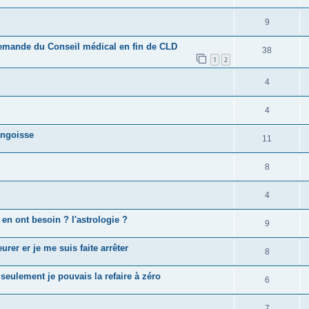
9
demande du Conseil médical en fin de CLD
38
1
2
4
4
angoisse
11
8
4
 en ont besoin ? l'astrologie ?
9
urer er je me suis faite arrêter
8
seulement je pouvais la refaire à zéro
6
7