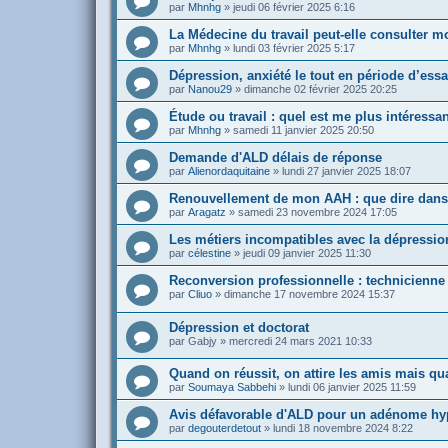
par
Mhnhg
»
jeudi 06 février 2025 6:16
La Médecine du travail peut-elle consulter m
par
Mhnhg
»
lundi 03 février 2025 5:17
Dépression, anxiété le tout en période d’essa
par
Nanou29
»
dimanche 02 février 2025 20:25
Étude ou travail : quel est me plus intéressan
par
Mhnhg
»
samedi 11 janvier 2025 20:50
Demande d'ALD délais de réponse
par
Alienordaquitaine
»
lundi 27 janvier 2025 18:07
Renouvellement de mon AAH : que dire dans si
par
Aragatz
»
samedi 23 novembre 2024 17:05
Les métiers incompatibles avec la dépression
par
célestine
»
jeudi 09 janvier 2025 11:30
Reconversion professionnelle : technicienne 
par
Cliuo
»
dimanche 17 novembre 2024 15:37
Dépression et doctorat
par
Gabjy
»
mercredi 24 mars 2021 10:33
Quand on réussit, on attire les amis mais qu
par
Soumaya Sabbehi
»
lundi 06 janvier 2025 11:59
Avis défavorable d'ALD pour un adénome hy
par
degouterdetout
»
lundi 18 novembre 2024 8:22