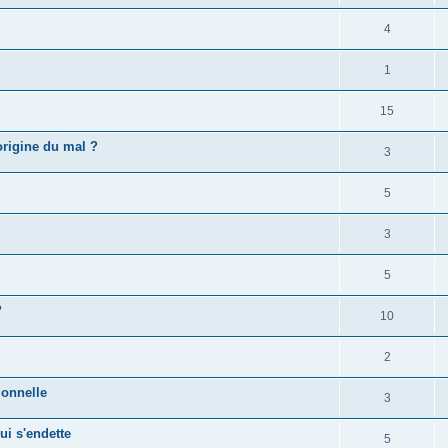
4
1
15
'origine du mal ?
3
5
3
5
?
10
2
ionnelle
3
ui s'endette
5