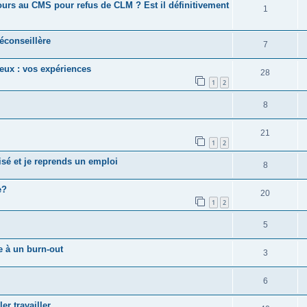
cours au CMS pour refus de CLM ? Est il définitivement
1
éconseillère
7
eux : vos expériences
28
1
2
8
21
1
2
isé et je reprends un emploi
8
e?
20
1
2
5
e à un burn-out
3
6
er travailler.