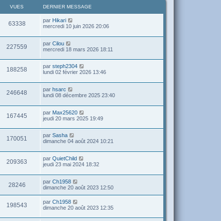
VUES
DERNIER MESSAGE
par
Hikari
63338
mercredi 10 juin 2026 20:06
par
Cilou
227559
mercredi 18 mars 2026 18:11
par
steph2304
188258
lundi 02 février 2026 13:46
par
hsarc
246648
lundi 08 décembre 2025 23:40
par
Max25620
167445
jeudi 20 mars 2025 19:49
par
Sasha
170051
dimanche 04 août 2024 10:21
par
QuietChild
209363
jeudi 23 mai 2024 18:32
par
Ch1958
28246
dimanche 20 août 2023 12:50
par
Ch1958
198543
dimanche 20 août 2023 12:35