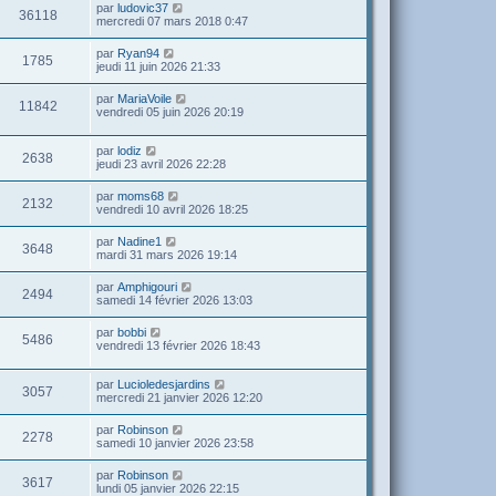
par
ludovic37
36118
mercredi 07 mars 2018 0:47
par
Ryan94
1785
jeudi 11 juin 2026 21:33
par
MariaVoile
11842
vendredi 05 juin 2026 20:19
par
lodiz
2638
jeudi 23 avril 2026 22:28
par
moms68
2132
vendredi 10 avril 2026 18:25
par
Nadine1
3648
mardi 31 mars 2026 19:14
par
Amphigouri
2494
samedi 14 février 2026 13:03
par
bobbi
5486
vendredi 13 février 2026 18:43
par
Lucioledesjardins
3057
mercredi 21 janvier 2026 12:20
par
Robinson
2278
samedi 10 janvier 2026 23:58
par
Robinson
3617
lundi 05 janvier 2026 22:15