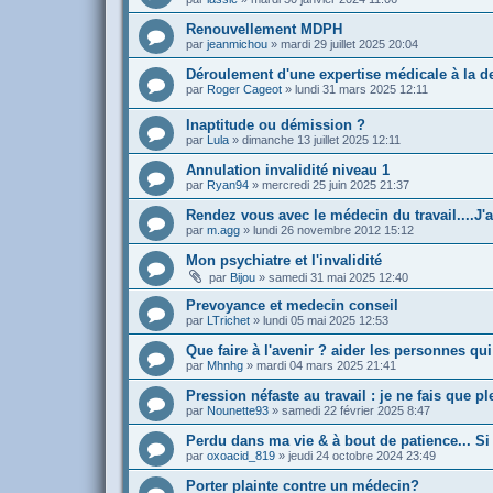
Renouvellement MDPH
par
jeanmichou
»
mardi 29 juillet 2025 20:04
Déroulement d'une expertise médicale à la 
par
Roger Cageot
»
lundi 31 mars 2025 12:11
Inaptitude ou démission ?
par
Lula
»
dimanche 13 juillet 2025 12:11
Annulation invalidité niveau 1
par
Ryan94
»
mercredi 25 juin 2025 21:37
Rendez vous avec le médecin du travail....J'
par
m.agg
»
lundi 26 novembre 2012 15:12
Mon psychiatre et l'invalidité
par
Bijou
»
samedi 31 mai 2025 12:40
Prevoyance et medecin conseil
par
LTrichet
»
lundi 05 mai 2025 12:53
Que faire à l'avenir ? aider les personnes qui
par
Mhnhg
»
mardi 04 mars 2025 21:41
Pression néfaste au travail : je ne fais que ple
par
Nounette93
»
samedi 22 février 2025 8:47
Perdu dans ma vie & à bout de patience... Si 
par
oxoacid_819
»
jeudi 24 octobre 2024 23:49
Porter plainte contre un médecin?