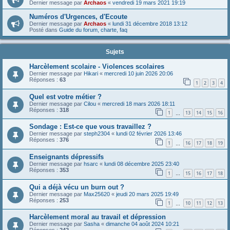
Dernier message par
Archaos
«
vendredi 19 mars 2021 19:19
Numéros d'Urgences, d'Ecoute
Dernier message par
Archaos
«
lundi 31 décembre 2018 13:12
Posté dans
Guide du forum, charte, faq
Sujets
Harcèlement scolaire - Violences scolaires
Dernier message par
Hikari
«
mercredi 10 juin 2026 20:06
Réponses :
63
1
2
3
4
Quel est votre métier ?
Dernier message par
Cilou
«
mercredi 18 mars 2026 18:11
Réponses :
318
1
13
14
15
16
…
Sondage : Est-ce que vous travaillez ?
Dernier message par
steph2304
«
lundi 02 février 2026 13:46
Réponses :
376
1
16
17
18
19
…
Enseignants dépressifs
Dernier message par
hsarc
«
lundi 08 décembre 2025 23:40
Réponses :
353
1
15
16
17
18
…
Qui a déjà vécu un burn out ?
Dernier message par
Max25620
«
jeudi 20 mars 2025 19:49
Réponses :
253
1
10
11
12
13
…
Harcèlement moral au travail et dépression
Dernier message par
Sasha
«
dimanche 04 août 2024 10:21