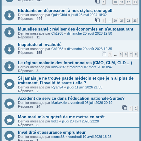
Réponses :
242
1
10
11
12
13
…
Etudiants en dépression, à nos stylos, courage!!!
Dernier message par
QuietChild
«
jeudi 23 mai 2024 18:32
Réponses :
444
1
20
21
22
23
…
Mutuelles santé : réaliser des économies en s'autoassurant
Dernier message par
Ch1958
«
dimanche 20 août 2023 12:50
Réponses :
11
Inaptitude et invalidité
Dernier message par
Ch1958
«
dimanche 20 août 2023 12:35
Réponses :
155
1
5
6
7
8
…
Le régime maladie des fonctionnaires (CMO, CLM, CLD ...)
Dernier message par
ludovic37
«
mercredi 07 mars 2018 0:47
Réponses :
3
Si jamais je ne trouve pasde médecin et que je n ai plus de
traitement, l'invalidité saute t elle ?
Dernier message par
Ryan94
«
jeudi 11 juin 2026 21:33
Réponses :
2
Accident de service dans l'éducation nationale-Suites?
Dernier message par
MariaVoile
«
vendredi 05 juin 2026 20:19
Réponses :
24
1
2
Mon mari m'a suggéré de me mettre en arrêt
Dernier message par
lodiz
«
jeudi 23 avril 2026 22:28
Réponses :
8
Invalidité et assurance emprunteur
Dernier message par
moms68
«
vendredi 10 avril 2026 18:25
Réponses :
1