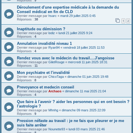
Réponses :
9
Déroulement d'une expertise médicale à la demande du
Conseil médical en fin de CLD
Dernier message par
hsarc
«
mardi 29 juillet 2025 0:45
Réponses :
38
1
2
Inaptitude ou démission ?
Dernier message par
lodiz
«
lundi 21 juillet 2025 9:24
Réponses :
4
Annulation invalidité niveau 1
Dernier message par
Ryan94
«
vendredi 18 juillet 2025 11:53
Réponses :
4
Rendez vous avec le médecin du travail....J'angoisse
Dernier message par
GiletRouge
«
mercredi 11 juin 2025 18:31
Réponses :
11
Mon psychiatre et l'invalidité
Dernier message par
ChicoTaga
«
dimanche 01 juin 2025 19:48
Réponses :
8
Prevoyance et medecin conseil
Dernier message par
Archaos
«
dimanche 11 mai 2025 21:04
Réponses :
4
Que faire à l'avenir ? aider les personnes qui en ont besoin ?
l'astrologie ?
Dernier message par
Mhnhg
«
dimanche 09 mars 2025 22:09
Réponses :
9
Pression néfaste au travail : je ne fais que pleurer er je me
suis faite arrêter
Dernier message par
Nounette93
«
lundi 03 mars 2025 21:46
Réponses :
8