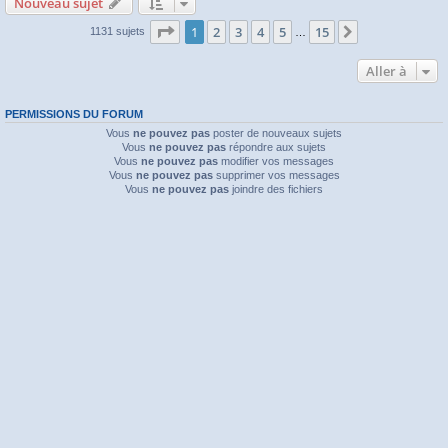
Nouveau sujet
Page
1
sur
15
1
2
3
4
5
15
Suivante
1131 sujets
…
Aller à
PERMISSIONS DU FORUM
Vous
ne pouvez pas
poster de nouveaux sujets
Vous
ne pouvez pas
répondre aux sujets
Vous
ne pouvez pas
modifier vos messages
Vous
ne pouvez pas
supprimer vos messages
Vous
ne pouvez pas
joindre des fichiers