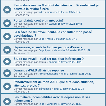
Perdu dans ma vie & à bout de patience... Si seulement je
pouvais la refaire à zéro
Dernier message par
lodiz
«
mercredi 19 février 2025 19:41
Réponses :
6
Porter plainte contre un médecin?
Dernier message par
datura
«
samedi 15 février 2025 10:48
Réponses :
7
La Médecine du travail peut-elle consulter mon passé
psychiatrique ?
Dernier message par
Leïla
«
mardi 04 février 2025 9:41
Réponses :
6
Dépression, anxiété le tout en période d’essais
Dernier message par
Amphigouri
«
dimanche 02 février 2025 21:59
Réponses :
1
Étude ou travail : quel est me plus intéressant ?
Dernier message par
datura
«
samedi 01 février 2025 20:26
Réponses :
15
Demande d'ALD délais de réponse
Dernier message par
Alienordaquitaine
«
lundi 27 janvier 2025 20:29
Réponses :
4
Renouvellement de mon AAH : que dire dans situation,
attentes, projets ?
Dernier message par
clémentine
«
lundi 27 janvier 2025 11:34
Réponses :
8
Les métiers incompatibles avec la dépression et ses
traitements ?
Dernier message par
Leïla
«
vendredi 10 janvier 2025 16:56