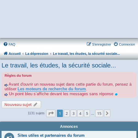
FAQ
S’enregistrer
Connexion
Accueil
La dépression
Le travail, les études, la sécurité sociale...
Le travail, les études, la sécurité sociale...
Règles du forum
Avant d'ouvrir un nouveau sujet dans cette partie du forum, pensez à
utiliser
Les moteurs de recherche du forum
.
Un point bleu s’affiche devant les messages sans réponse
Nouveau sujet
Page
1
sur
15
1
2
3
4
5
15
Suivante
1131 sujets
…
Annonces
Sites utiles et partenaires du forum