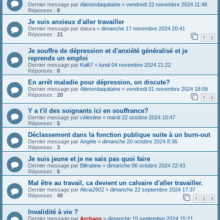
Dernier message par
Alienordaquitaine
«
vendredi 22 novembre 2024 11:48
Réponses :
8
Je suis anxieux d'aller travailler
Dernier message par
datura
«
dimanche 17 novembre 2024 20:41
Réponses :
21
1
2
Je souffre de dépression et d'anxiété généralisé et je
reprends un emploi
Dernier message par
Kal67
«
lundi 04 novembre 2024 21:22
Réponses :
8
En arrêt maladie pour dépression, on discute?
Dernier message par
Alienordaquitaine
«
vendredi 01 novembre 2024 18:09
Réponses :
20
1
2
Y a t'il des soignants ici en souffrance?
Dernier message par
célestine
«
mardi 22 octobre 2024 10:47
Réponses :
5
Déclassement dans la fonction publique suite à un burn-out
Dernier message par
Angèle
«
dimanche 20 octobre 2024 8:36
Réponses :
3
Je suis jeune et je ne sais pas quoi faire
Dernier message par
Bilirubine
«
dimanche 06 octobre 2024 22:43
Réponses :
6
Mal être au travail, ca devient un calvaire d'aller travailler.
Dernier message par
Alicia2602
«
dimanche 22 septembre 2024 17:37
Réponses :
40
1
2
3
Invalidité à vie ?
Dernier message par
Archaos
«
dimanche 15 septembre 2024 15:21