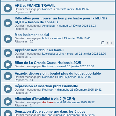
ARE et FRANCE TRAVAIL
Dernier message par
Nadine1
«
mardi 31 mars 2026 19:14
Réponses :
2
Difficultés pour trouver un bon psychiatre pour la MDPH /
RQTH – besoin de conseils
Dernier message par
Amphigouri
«
samedi 14 février 2026 13:03
Réponses :
1
Mon isolement social
Dernier message par
bobbi
«
vendredi 13 février 2026 18:43
Réponses :
20
1
2
Appréhension retour au travail
Dernier message par
Lucioledesjardins
«
mercredi 21 janvier 2026 12:20
Réponses :
7
Bilan de La Grande Cause Nationale 2025
Dernier message par
Robinson
«
samedi 10 janvier 2026 23:58
Anxiété, dépression : boulot plus du tout supportable
Dernier message par
Robinson
«
lundi 05 janvier 2026 22:15
Réponses :
14
Dépression et insertion professionnelle
Dernier message par
Robinson
«
dimanche 21 décembre 2025 10:41
Réponses :
4
Allocation d’invalidité à vie ? (MGEN)
Dernier message par
Archaos
«
lundi 01 décembre 2025 18:57
Réponses :
1
Sensation d'être submerger dans les études
Dernier message par
Kyl_gab
«
mardi 25 novembre 2025 22:26