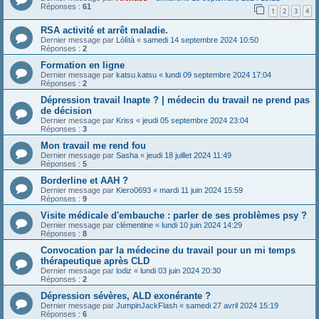
Réponses :
61
1
2
3
4
RSA activité et arrêt maladie.
Dernier message par
Lòlìtà
«
samedi 14 septembre 2024 10:50
Réponses :
2
Formation en ligne
Dernier message par
katsu.katsu
«
lundi 09 septembre 2024 17:04
Réponses :
2
Dépression travail Inapte ? | médecin du travail ne prend pas
de décision
Dernier message par
Kriss
«
jeudi 05 septembre 2024 23:04
Réponses :
3
Mon travail me rend fou
Dernier message par
Sasha
«
jeudi 18 juillet 2024 11:49
Réponses :
5
Borderline et AAH ?
Dernier message par
Kiero0693
«
mardi 11 juin 2024 15:59
Réponses :
9
Visite médicale d'embauche : parler de ses problèmes psy ?
Dernier message par
clémentine
«
lundi 10 juin 2024 14:29
Réponses :
8
Convocation par la médecine du travail pour un mi temps
thérapeutique après CLD
Dernier message par
lodiz
«
lundi 03 juin 2024 20:30
Réponses :
2
Dépression sévères, ALD exonérante ?
Dernier message par
JumpinJackFlash
«
samedi 27 avril 2024 15:19
Réponses :
6