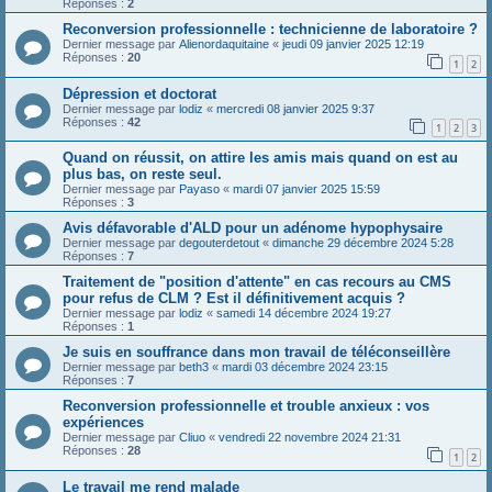
Réponses :
2
Reconversion professionnelle : technicienne de laboratoire ?
Dernier message par
Alienordaquitaine
«
jeudi 09 janvier 2025 12:19
Réponses :
20
1
2
Dépression et doctorat
Dernier message par
lodiz
«
mercredi 08 janvier 2025 9:37
Réponses :
42
1
2
3
Quand on réussit, on attire les amis mais quand on est au
plus bas, on reste seul.
Dernier message par
Payaso
«
mardi 07 janvier 2025 15:59
Réponses :
3
Avis défavorable d'ALD pour un adénome hypophysaire
Dernier message par
degouterdetout
«
dimanche 29 décembre 2024 5:28
Réponses :
7
Traitement de "position d'attente" en cas recours au CMS
pour refus de CLM ? Est il définitivement acquis ?
Dernier message par
lodiz
«
samedi 14 décembre 2024 19:27
Réponses :
1
Je suis en souffrance dans mon travail de téléconseillère
Dernier message par
beth3
«
mardi 03 décembre 2024 23:15
Réponses :
7
Reconversion professionnelle et trouble anxieux : vos
expériences
Dernier message par
Cliuo
«
vendredi 22 novembre 2024 21:31
Réponses :
28
1
2
Le travail me rend malade