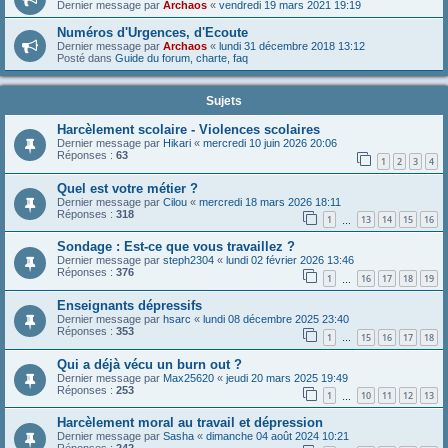
Dernier message par
Archaos
«
vendredi 19 mars 2021 19:19
Numéros d'Urgences, d'Ecoute
Dernier message par
Archaos
«
lundi 31 décembre 2018 13:12
Posté dans
Guide du forum, charte, faq
Sujets
Harcèlement scolaire - Violences scolaires
Dernier message par
Hikari
«
mercredi 10 juin 2026 20:06
Réponses :
63
1
2
3
4
Quel est votre métier ?
Dernier message par
Cilou
«
mercredi 18 mars 2026 18:11
Réponses :
318
1
13
14
15
16
…
Sondage : Est-ce que vous travaillez ?
Dernier message par
steph2304
«
lundi 02 février 2026 13:46
Réponses :
376
1
16
17
18
19
…
Enseignants dépressifs
Dernier message par
hsarc
«
lundi 08 décembre 2025 23:40
Réponses :
353
1
15
16
17
18
…
Qui a déjà vécu un burn out ?
Dernier message par
Max25620
«
jeudi 20 mars 2025 19:49
Réponses :
253
1
10
11
12
13
…
Harcèlement moral au travail et dépression
Dernier message par
Sasha
«
dimanche 04 août 2024 10:21