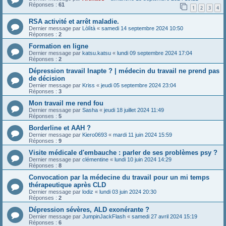
Réponses :
61
1
2
3
4
RSA activité et arrêt maladie.
Dernier message par
Lòlìtà
«
samedi 14 septembre 2024 10:50
Réponses :
2
Formation en ligne
Dernier message par
katsu.katsu
«
lundi 09 septembre 2024 17:04
Réponses :
2
Dépression travail Inapte ? | médecin du travail ne prend pas
de décision
Dernier message par
Kriss
«
jeudi 05 septembre 2024 23:04
Réponses :
3
Mon travail me rend fou
Dernier message par
Sasha
«
jeudi 18 juillet 2024 11:49
Réponses :
5
Borderline et AAH ?
Dernier message par
Kiero0693
«
mardi 11 juin 2024 15:59
Réponses :
9
Visite médicale d'embauche : parler de ses problèmes psy ?
Dernier message par
clémentine
«
lundi 10 juin 2024 14:29
Réponses :
8
Convocation par la médecine du travail pour un mi temps
thérapeutique après CLD
Dernier message par
lodiz
«
lundi 03 juin 2024 20:30
Réponses :
2
Dépression sévères, ALD exonérante ?
Dernier message par
JumpinJackFlash
«
samedi 27 avril 2024 15:19
Réponses :
6