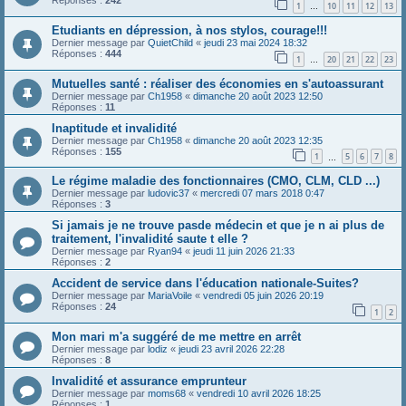
Réponses :
242
1
10
11
12
13
…
Etudiants en dépression, à nos stylos, courage!!!
Dernier message par
QuietChild
«
jeudi 23 mai 2024 18:32
Réponses :
444
1
20
21
22
23
…
Mutuelles santé : réaliser des économies en s'autoassurant
Dernier message par
Ch1958
«
dimanche 20 août 2023 12:50
Réponses :
11
Inaptitude et invalidité
Dernier message par
Ch1958
«
dimanche 20 août 2023 12:35
Réponses :
155
1
5
6
7
8
…
Le régime maladie des fonctionnaires (CMO, CLM, CLD ...)
Dernier message par
ludovic37
«
mercredi 07 mars 2018 0:47
Réponses :
3
Si jamais je ne trouve pasde médecin et que je n ai plus de
traitement, l'invalidité saute t elle ?
Dernier message par
Ryan94
«
jeudi 11 juin 2026 21:33
Réponses :
2
Accident de service dans l'éducation nationale-Suites?
Dernier message par
MariaVoile
«
vendredi 05 juin 2026 20:19
Réponses :
24
1
2
Mon mari m'a suggéré de me mettre en arrêt
Dernier message par
lodiz
«
jeudi 23 avril 2026 22:28
Réponses :
8
Invalidité et assurance emprunteur
Dernier message par
moms68
«
vendredi 10 avril 2026 18:25
Réponses :
1