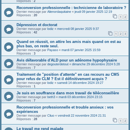
Réponses :
2
Reconversion professionnelle : technicienne de laboratoire ?
Dernier message par
Alienordaquitaine
«
jeudi 09 janvier 2025 12:19
Réponses :
20
1
2
Dépression et doctorat
Dernier message par
lodiz
«
mercredi 08 janvier 2025 9:37
Réponses :
42
1
2
3
Quand on réussit, on attire les amis mais quand on est au
plus bas, on reste seul.
Dernier message par
Payaso
«
mardi 07 janvier 2025 15:59
Réponses :
3
Avis défavorable d'ALD pour un adénome hypophysaire
Dernier message par
degouterdetout
«
dimanche 29 décembre 2024 5:28
Réponses :
7
Traitement de "position d'attente" en cas recours au CMS
pour refus de CLM ? Est il définitivement acquis ?
Dernier message par
lodiz
«
samedi 14 décembre 2024 19:27
Réponses :
1
Je suis en souffrance dans mon travail de téléconseillère
Dernier message par
beth3
«
mardi 03 décembre 2024 23:15
Réponses :
7
Reconversion professionnelle et trouble anxieux : vos
expériences
Dernier message par
Cliuo
«
vendredi 22 novembre 2024 21:31
Réponses :
28
1
2
Le travail me rend malade