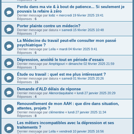
Perdu dans ma vie & à bout de patience... Si seulement je
pouvais la refaire à zéro
Dernier message par
lodiz
«
mercredi 19 février 2025 19:41
Réponses :
6
Porter plainte contre un médecin?
Dernier message par
datura
«
samedi 15 février 2025 10:48
Réponses :
7
La Médecine du travail peut-elle consulter mon passé
psychiatrique ?
Dernier message par
Leïla
«
mardi 04 février 2025 9:41
Réponses :
6
Dépression, anxiété le tout en période d’essais
Dernier message par
Amphigouri
«
dimanche 02 février 2025 21:59
Réponses :
1
Étude ou travail : quel est me plus intéressant ?
Dernier message par
datura
«
samedi 01 février 2025 20:26
Réponses :
15
Demande d'ALD délais de réponse
Dernier message par
Alienordaquitaine
«
lundi 27 janvier 2025 20:29
Réponses :
4
Renouvellement de mon AAH : que dire dans situation,
attentes, projets ?
Dernier message par
clémentine
«
lundi 27 janvier 2025 11:34
Réponses :
8
Les métiers incompatibles avec la dépression et ses
traitements ?
Dernier message par
Leïla
«
vendredi 10 janvier 2025 16:56