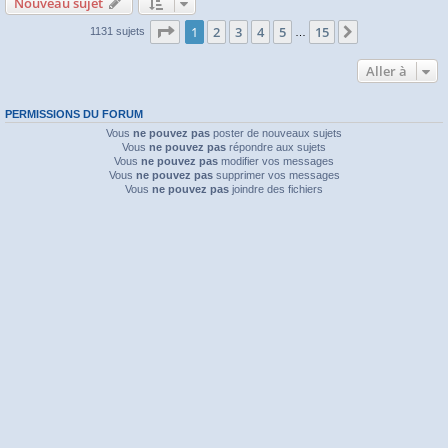
Nouveau sujet
Page
1
sur
15
1
2
3
4
5
15
Suivante
1131 sujets
…
Aller à
PERMISSIONS DU FORUM
Vous
ne pouvez pas
poster de nouveaux sujets
Vous
ne pouvez pas
répondre aux sujets
Vous
ne pouvez pas
modifier vos messages
Vous
ne pouvez pas
supprimer vos messages
Vous
ne pouvez pas
joindre des fichiers