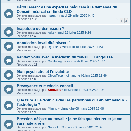
Réponses :
9
Déroulement d'une expertise médicale à la demande du
Conseil médical en fin de CLD
Dernier message par
hsarc
«
mardi 29 juillet 2025 0:45
Réponses :
38
1
2
Inaptitude ou démission ?
Dernier message par
lodiz
«
lundi 21 juillet 2025 9:24
Réponses :
4
Annulation invalidité niveau 1
Dernier message par
Ryan94
«
vendredi 18 juillet 2025 11:53
Réponses :
4
Rendez vous avec le médecin du travail....J'angoisse
Dernier message par
GiletRouge
«
mercredi 11 juin 2025 18:31
Réponses :
11
Mon psychiatre et l'invalidité
Dernier message par
ChicoTaga
«
dimanche 01 juin 2025 19:48
Réponses :
8
Prevoyance et medecin conseil
Dernier message par
Archaos
«
dimanche 11 mai 2025 21:04
Réponses :
4
Que faire à l'avenir ? aider les personnes qui en ont besoin ?
l'astrologie ?
Dernier message par
Mhnhg
«
dimanche 09 mars 2025 22:09
Réponses :
9
Pression néfaste au travail : je ne fais que pleurer er je me
suis faite arrêter
Dernier message par
Nounette93
«
lundi 03 mars 2025 21:46
Réponses :
8