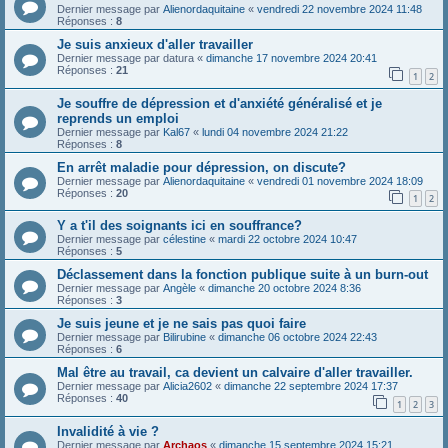
Dernier message par
Alienordaquitaine
«
vendredi 22 novembre 2024 11:48
Réponses :
8
Je suis anxieux d'aller travailler
Dernier message par
datura
«
dimanche 17 novembre 2024 20:41
Réponses :
21
1
2
Je souffre de dépression et d'anxiété généralisé et je
reprends un emploi
Dernier message par
Kal67
«
lundi 04 novembre 2024 21:22
Réponses :
8
En arrêt maladie pour dépression, on discute?
Dernier message par
Alienordaquitaine
«
vendredi 01 novembre 2024 18:09
Réponses :
20
1
2
Y a t'il des soignants ici en souffrance?
Dernier message par
célestine
«
mardi 22 octobre 2024 10:47
Réponses :
5
Déclassement dans la fonction publique suite à un burn-out
Dernier message par
Angèle
«
dimanche 20 octobre 2024 8:36
Réponses :
3
Je suis jeune et je ne sais pas quoi faire
Dernier message par
Bilirubine
«
dimanche 06 octobre 2024 22:43
Réponses :
6
Mal être au travail, ca devient un calvaire d'aller travailler.
Dernier message par
Alicia2602
«
dimanche 22 septembre 2024 17:37
Réponses :
40
1
2
3
Invalidité à vie ?
Dernier message par
Archaos
«
dimanche 15 septembre 2024 15:21