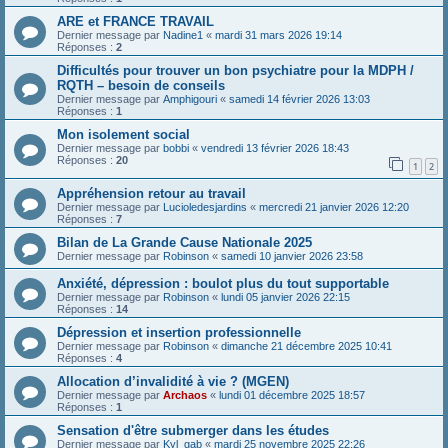
ARE et FRANCE TRAVAIL
Dernier message par
Nadine1
«
mardi 31 mars 2026 19:14
Réponses :
2
Difficultés pour trouver un bon psychiatre pour la MDPH /
RQTH – besoin de conseils
Dernier message par
Amphigouri
«
samedi 14 février 2026 13:03
Réponses :
1
Mon isolement social
Dernier message par
bobbi
«
vendredi 13 février 2026 18:43
Réponses :
20
1
2
Appréhension retour au travail
Dernier message par
Lucioledesjardins
«
mercredi 21 janvier 2026 12:20
Réponses :
7
Bilan de La Grande Cause Nationale 2025
Dernier message par
Robinson
«
samedi 10 janvier 2026 23:58
Anxiété, dépression : boulot plus du tout supportable
Dernier message par
Robinson
«
lundi 05 janvier 2026 22:15
Réponses :
14
Dépression et insertion professionnelle
Dernier message par
Robinson
«
dimanche 21 décembre 2025 10:41
Réponses :
4
Allocation d’invalidité à vie ? (MGEN)
Dernier message par
Archaos
«
lundi 01 décembre 2025 18:57
Réponses :
1
Sensation d'être submerger dans les études
Dernier message par
Kyl_gab
«
mardi 25 novembre 2025 22:26