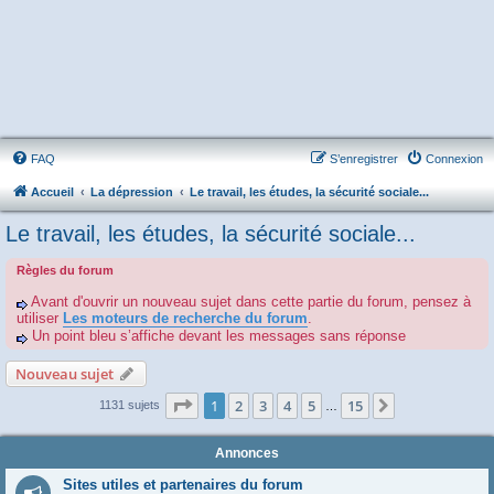
FAQ
S’enregistrer
Connexion
Accueil
La dépression
Le travail, les études, la sécurité sociale...
Le travail, les études, la sécurité sociale...
Règles du forum
Avant d'ouvrir un nouveau sujet dans cette partie du forum, pensez à
utiliser
Les moteurs de recherche du forum
.
Un point bleu s’affiche devant les messages sans réponse
Nouveau sujet
Page
1
sur
15
1
2
3
4
5
15
Suivante
1131 sujets
…
Annonces
Sites utiles et partenaires du forum