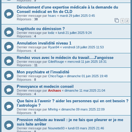
Réponses :
9
Déroulement d'une expertise médicale à la demande du
Conseil médical en fin de CLD
Dernier message par
hsarc
«
mardi 29 juillet 2025 0:45
Réponses :
38
1
2
Inaptitude ou démission ?
Dernier message par
lodiz
«
lundi 21 juillet 2025 9:24
Réponses :
4
Annulation invalidité niveau 1
Dernier message par
Ryan94
«
vendredi 18 juillet 2025 11:53
Réponses :
4
Rendez vous avec le médecin du travail....J'angoisse
Dernier message par
GiletRouge
«
mercredi 11 juin 2025 18:31
Réponses :
11
Mon psychiatre et l'invalidité
Dernier message par
ChicoTaga
«
dimanche 01 juin 2025 19:48
Réponses :
8
Prevoyance et medecin conseil
Dernier message par
Archaos
«
dimanche 11 mai 2025 21:04
Réponses :
4
Que faire à l'avenir ? aider les personnes qui en ont besoin ?
l'astrologie ?
Dernier message par
Mhnhg
«
dimanche 09 mars 2025 22:09
Réponses :
9
Pression néfaste au travail : je ne fais que pleurer er je me
suis faite arrêter
Dernier message par
Nounette93
«
lundi 03 mars 2025 21:46
Réponses :
8