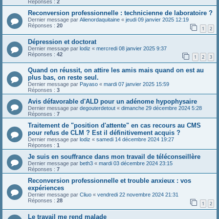
Réponses :
2
Reconversion professionnelle : technicienne de laboratoire ?
Dernier message par
Alienordaquitaine
«
jeudi 09 janvier 2025 12:19
Réponses :
20
1
2
Dépression et doctorat
Dernier message par
lodiz
«
mercredi 08 janvier 2025 9:37
Réponses :
42
1
2
3
Quand on réussit, on attire les amis mais quand on est au
plus bas, on reste seul.
Dernier message par
Payaso
«
mardi 07 janvier 2025 15:59
Réponses :
3
Avis défavorable d'ALD pour un adénome hypophysaire
Dernier message par
degouterdetout
«
dimanche 29 décembre 2024 5:28
Réponses :
7
Traitement de "position d'attente" en cas recours au CMS
pour refus de CLM ? Est il définitivement acquis ?
Dernier message par
lodiz
«
samedi 14 décembre 2024 19:27
Réponses :
1
Je suis en souffrance dans mon travail de téléconseillère
Dernier message par
beth3
«
mardi 03 décembre 2024 23:15
Réponses :
7
Reconversion professionnelle et trouble anxieux : vos
expériences
Dernier message par
Cliuo
«
vendredi 22 novembre 2024 21:31
Réponses :
28
1
2
Le travail me rend malade