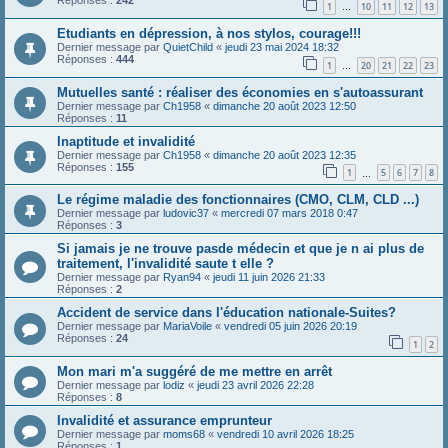
Réponses :
242
1
10
11
12
13
…
Etudiants en dépression, à nos stylos, courage!!!
Dernier message par
QuietChild
«
jeudi 23 mai 2024 18:32
Réponses :
444
1
20
21
22
23
…
Mutuelles santé : réaliser des économies en s'autoassurant
Dernier message par
Ch1958
«
dimanche 20 août 2023 12:50
Réponses :
11
Inaptitude et invalidité
Dernier message par
Ch1958
«
dimanche 20 août 2023 12:35
Réponses :
155
1
5
6
7
8
…
Le régime maladie des fonctionnaires (CMO, CLM, CLD ...)
Dernier message par
ludovic37
«
mercredi 07 mars 2018 0:47
Réponses :
3
Si jamais je ne trouve pasde médecin et que je n ai plus de
traitement, l'invalidité saute t elle ?
Dernier message par
Ryan94
«
jeudi 11 juin 2026 21:33
Réponses :
2
Accident de service dans l'éducation nationale-Suites?
Dernier message par
MariaVoile
«
vendredi 05 juin 2026 20:19
Réponses :
24
1
2
Mon mari m'a suggéré de me mettre en arrêt
Dernier message par
lodiz
«
jeudi 23 avril 2026 22:28
Réponses :
8
Invalidité et assurance emprunteur
Dernier message par
moms68
«
vendredi 10 avril 2026 18:25
Réponses :
1