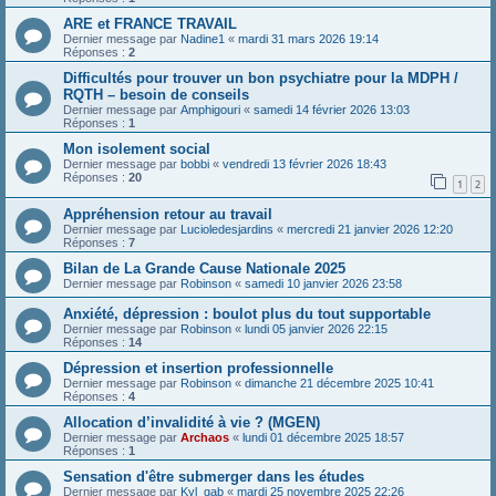
ARE et FRANCE TRAVAIL
Dernier message par
Nadine1
«
mardi 31 mars 2026 19:14
Réponses :
2
Difficultés pour trouver un bon psychiatre pour la MDPH /
RQTH – besoin de conseils
Dernier message par
Amphigouri
«
samedi 14 février 2026 13:03
Réponses :
1
Mon isolement social
Dernier message par
bobbi
«
vendredi 13 février 2026 18:43
Réponses :
20
1
2
Appréhension retour au travail
Dernier message par
Lucioledesjardins
«
mercredi 21 janvier 2026 12:20
Réponses :
7
Bilan de La Grande Cause Nationale 2025
Dernier message par
Robinson
«
samedi 10 janvier 2026 23:58
Anxiété, dépression : boulot plus du tout supportable
Dernier message par
Robinson
«
lundi 05 janvier 2026 22:15
Réponses :
14
Dépression et insertion professionnelle
Dernier message par
Robinson
«
dimanche 21 décembre 2025 10:41
Réponses :
4
Allocation d’invalidité à vie ? (MGEN)
Dernier message par
Archaos
«
lundi 01 décembre 2025 18:57
Réponses :
1
Sensation d'être submerger dans les études
Dernier message par
Kyl_gab
«
mardi 25 novembre 2025 22:26