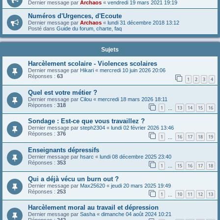
Dernier message par
Archaos
«
vendredi 19 mars 2021 19:19
Numéros d'Urgences, d'Ecoute
Dernier message par
Archaos
«
lundi 31 décembre 2018 13:12
Posté dans
Guide du forum, charte, faq
Sujets
Harcèlement scolaire - Violences scolaires
Dernier message par
Hikari
«
mercredi 10 juin 2026 20:06
Réponses :
63
1
2
3
4
Quel est votre métier ?
Dernier message par
Cilou
«
mercredi 18 mars 2026 18:11
Réponses :
318
1
13
14
15
16
…
Sondage : Est-ce que vous travaillez ?
Dernier message par
steph2304
«
lundi 02 février 2026 13:46
Réponses :
376
1
16
17
18
19
…
Enseignants dépressifs
Dernier message par
hsarc
«
lundi 08 décembre 2025 23:40
Réponses :
353
1
15
16
17
18
…
Qui a déjà vécu un burn out ?
Dernier message par
Max25620
«
jeudi 20 mars 2025 19:49
Réponses :
253
1
10
11
12
13
…
Harcèlement moral au travail et dépression
Dernier message par
Sasha
«
dimanche 04 août 2024 10:21