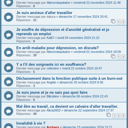
Dernier message par
Alienordaquitaine
«
vendredi 22 novembre 2024 11:48
Réponses :
8
Je suis anxieux d'aller travailler
Dernier message par
datura
«
dimanche 17 novembre 2024 20:41
Réponses :
21
1
2
Je souffre de dépression et d'anxiété généralisé et je
reprends un emploi
Dernier message par
Kal67
«
lundi 04 novembre 2024 21:22
Réponses :
8
En arrêt maladie pour dépression, on discute?
Dernier message par
Alienordaquitaine
«
vendredi 01 novembre 2024 18:09
Réponses :
20
1
2
Y a t'il des soignants ici en souffrance?
Dernier message par
célestine
«
mardi 22 octobre 2024 10:47
Réponses :
5
Déclassement dans la fonction publique suite à un burn-out
Dernier message par
Angèle
«
dimanche 20 octobre 2024 8:36
Réponses :
3
Je suis jeune et je ne sais pas quoi faire
Dernier message par
Bilirubine
«
dimanche 06 octobre 2024 22:43
Réponses :
6
Mal être au travail, ca devient un calvaire d'aller travailler.
Dernier message par
Alicia2602
«
dimanche 22 septembre 2024 17:37
Réponses :
40
1
2
3
Invalidité à vie ?
Dernier message par
Archaos
«
dimanche 15 septembre 2024 15:21