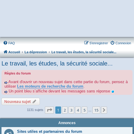
FAQ
S’enregistrer
Connexion
Accueil
La dépression
Le travail, les études, la sécurité sociale...
Le travail, les études, la sécurité sociale...
Règles du forum
Avant d'ouvrir un nouveau sujet dans cette partie du forum, pensez à
utiliser
Les moteurs de recherche du forum
.
Un point bleu s’affiche devant les messages sans réponse
Nouveau sujet
Page
1
sur
15
1
2
3
4
5
15
Suivante
1131 sujets
…
Annonces
Sites utiles et partenaires du forum