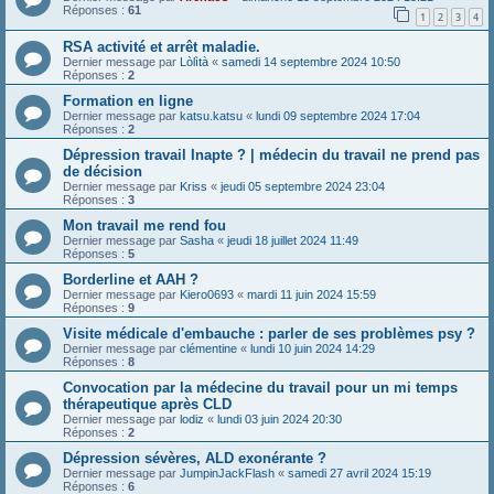
Réponses :
61
1
2
3
4
RSA activité et arrêt maladie.
Dernier message par
Lòlìtà
«
samedi 14 septembre 2024 10:50
Réponses :
2
Formation en ligne
Dernier message par
katsu.katsu
«
lundi 09 septembre 2024 17:04
Réponses :
2
Dépression travail Inapte ? | médecin du travail ne prend pas
de décision
Dernier message par
Kriss
«
jeudi 05 septembre 2024 23:04
Réponses :
3
Mon travail me rend fou
Dernier message par
Sasha
«
jeudi 18 juillet 2024 11:49
Réponses :
5
Borderline et AAH ?
Dernier message par
Kiero0693
«
mardi 11 juin 2024 15:59
Réponses :
9
Visite médicale d'embauche : parler de ses problèmes psy ?
Dernier message par
clémentine
«
lundi 10 juin 2024 14:29
Réponses :
8
Convocation par la médecine du travail pour un mi temps
thérapeutique après CLD
Dernier message par
lodiz
«
lundi 03 juin 2024 20:30
Réponses :
2
Dépression sévères, ALD exonérante ?
Dernier message par
JumpinJackFlash
«
samedi 27 avril 2024 15:19
Réponses :
6