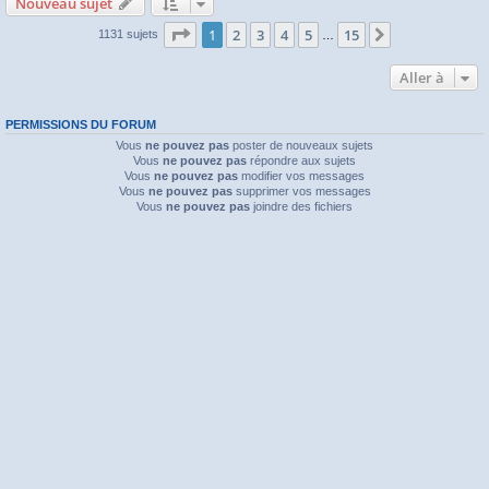
Nouveau sujet
Page
1
sur
15
1
2
3
4
5
15
Suivante
1131 sujets
…
Aller à
PERMISSIONS DU FORUM
Vous
ne pouvez pas
poster de nouveaux sujets
Vous
ne pouvez pas
répondre aux sujets
Vous
ne pouvez pas
modifier vos messages
Vous
ne pouvez pas
supprimer vos messages
Vous
ne pouvez pas
joindre des fichiers