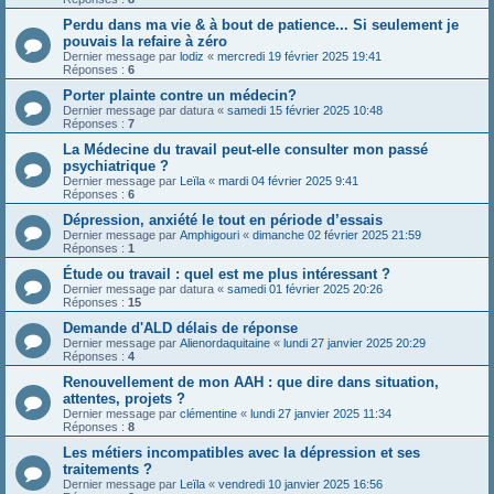
Perdu dans ma vie & à bout de patience... Si seulement je
pouvais la refaire à zéro
Dernier message par
lodiz
«
mercredi 19 février 2025 19:41
Réponses :
6
Porter plainte contre un médecin?
Dernier message par
datura
«
samedi 15 février 2025 10:48
Réponses :
7
La Médecine du travail peut-elle consulter mon passé
psychiatrique ?
Dernier message par
Leïla
«
mardi 04 février 2025 9:41
Réponses :
6
Dépression, anxiété le tout en période d’essais
Dernier message par
Amphigouri
«
dimanche 02 février 2025 21:59
Réponses :
1
Étude ou travail : quel est me plus intéressant ?
Dernier message par
datura
«
samedi 01 février 2025 20:26
Réponses :
15
Demande d'ALD délais de réponse
Dernier message par
Alienordaquitaine
«
lundi 27 janvier 2025 20:29
Réponses :
4
Renouvellement de mon AAH : que dire dans situation,
attentes, projets ?
Dernier message par
clémentine
«
lundi 27 janvier 2025 11:34
Réponses :
8
Les métiers incompatibles avec la dépression et ses
traitements ?
Dernier message par
Leïla
«
vendredi 10 janvier 2025 16:56