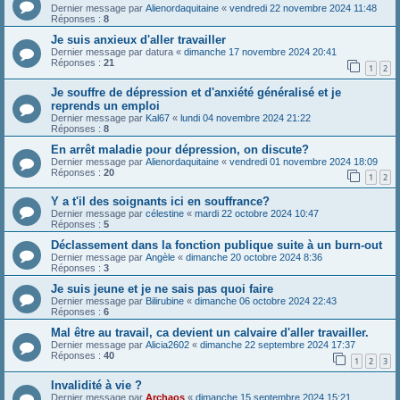
Dernier message par
Alienordaquitaine
«
vendredi 22 novembre 2024 11:48
Réponses :
8
Je suis anxieux d'aller travailler
Dernier message par
datura
«
dimanche 17 novembre 2024 20:41
Réponses :
21
1
2
Je souffre de dépression et d'anxiété généralisé et je
reprends un emploi
Dernier message par
Kal67
«
lundi 04 novembre 2024 21:22
Réponses :
8
En arrêt maladie pour dépression, on discute?
Dernier message par
Alienordaquitaine
«
vendredi 01 novembre 2024 18:09
Réponses :
20
1
2
Y a t'il des soignants ici en souffrance?
Dernier message par
célestine
«
mardi 22 octobre 2024 10:47
Réponses :
5
Déclassement dans la fonction publique suite à un burn-out
Dernier message par
Angèle
«
dimanche 20 octobre 2024 8:36
Réponses :
3
Je suis jeune et je ne sais pas quoi faire
Dernier message par
Bilirubine
«
dimanche 06 octobre 2024 22:43
Réponses :
6
Mal être au travail, ca devient un calvaire d'aller travailler.
Dernier message par
Alicia2602
«
dimanche 22 septembre 2024 17:37
Réponses :
40
1
2
3
Invalidité à vie ?
Dernier message par
Archaos
«
dimanche 15 septembre 2024 15:21