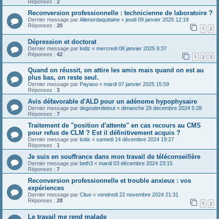
Réponses :
2
Reconversion professionnelle : technicienne de laboratoire ?
Dernier message par
Alienordaquitaine
«
jeudi 09 janvier 2025 12:19
Réponses :
20
1
2
Dépression et doctorat
Dernier message par
lodiz
«
mercredi 08 janvier 2025 9:37
Réponses :
42
1
2
3
Quand on réussit, on attire les amis mais quand on est au
plus bas, on reste seul.
Dernier message par
Payaso
«
mardi 07 janvier 2025 15:59
Réponses :
3
Avis défavorable d'ALD pour un adénome hypophysaire
Dernier message par
degouterdetout
«
dimanche 29 décembre 2024 5:28
Réponses :
7
Traitement de "position d'attente" en cas recours au CMS
pour refus de CLM ? Est il définitivement acquis ?
Dernier message par
lodiz
«
samedi 14 décembre 2024 19:27
Réponses :
1
Je suis en souffrance dans mon travail de téléconseillère
Dernier message par
beth3
«
mardi 03 décembre 2024 23:15
Réponses :
7
Reconversion professionnelle et trouble anxieux : vos
expériences
Dernier message par
Cliuo
«
vendredi 22 novembre 2024 21:31
Réponses :
28
1
2
Le travail me rend malade