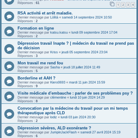
Réponses :
61
1
2
3
4
RSA activité et arrêt maladie.
Dernier message par
Lòlìtà
«
samedi 14 septembre 2024 10:50
Réponses :
2
Formation en ligne
Dernier message par
katsu.katsu
«
lundi 09 septembre 2024 17:04
Réponses :
2
Dépression travail Inapte ? | médecin du travail ne prend pas
de décision
Dernier message par
Kriss
«
jeudi 05 septembre 2024 23:04
Réponses :
3
Mon travail me rend fou
Dernier message par
Sasha
«
jeudi 18 juillet 2024 11:49
Réponses :
5
Borderline et AAH ?
Dernier message par
Kiero0693
«
mardi 11 juin 2024 15:59
Réponses :
9
Visite médicale d'embauche : parler de ses problèmes psy ?
Dernier message par
clémentine
«
lundi 10 juin 2024 14:29
Réponses :
8
Convocation par la médecine du travail pour un mi temps
thérapeutique après CLD
Dernier message par
lodiz
«
lundi 03 juin 2024 20:30
Réponses :
2
Dépression sévères, ALD exonérante ?
Dernier message par
JumpinJackFlash
«
samedi 27 avril 2024 15:19
Réponses :
6