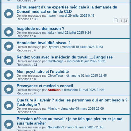
Réponses :
9
Déroulement d'une expertise médicale à la demande du
Conseil médical en fin de CLD
Dernier message par
hsarc
«
mardi 29 juillet 2025 0:45
Réponses :
38
1
2
Inaptitude ou démission ?
Dernier message par
lodiz
«
lundi 21 juillet 2025 9:24
Réponses :
4
Annulation invalidité niveau 1
Dernier message par
Ryan94
«
vendredi 18 juillet 2025 11:53
Réponses :
4
Rendez vous avec le médecin du travail....J'angoisse
Dernier message par
GiletRouge
«
mercredi 11 juin 2025 18:31
Réponses :
11
Mon psychiatre et l'invalidité
Dernier message par
ChicoTaga
«
dimanche 01 juin 2025 19:48
Réponses :
8
Prevoyance et medecin conseil
Dernier message par
Archaos
«
dimanche 11 mai 2025 21:04
Réponses :
4
Que faire à l'avenir ? aider les personnes qui en ont besoin ?
l'astrologie ?
Dernier message par
Mhnhg
«
dimanche 09 mars 2025 22:09
Réponses :
9
Pression néfaste au travail : je ne fais que pleurer er je me
suis faite arrêter
Dernier message par
Nounette93
«
lundi 03 mars 2025 21:46
Réponses :
8