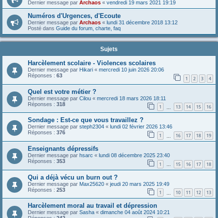
Dernier message par
Archaos
«
vendredi 19 mars 2021 19:19
Numéros d'Urgences, d'Ecoute
Dernier message par
Archaos
«
lundi 31 décembre 2018 13:12
Posté dans
Guide du forum, charte, faq
Sujets
Harcèlement scolaire - Violences scolaires
Dernier message par
Hikari
«
mercredi 10 juin 2026 20:06
Réponses :
63
1
2
3
4
Quel est votre métier ?
Dernier message par
Cilou
«
mercredi 18 mars 2026 18:11
Réponses :
318
1
13
14
15
16
…
Sondage : Est-ce que vous travaillez ?
Dernier message par
steph2304
«
lundi 02 février 2026 13:46
Réponses :
376
1
16
17
18
19
…
Enseignants dépressifs
Dernier message par
hsarc
«
lundi 08 décembre 2025 23:40
Réponses :
353
1
15
16
17
18
…
Qui a déjà vécu un burn out ?
Dernier message par
Max25620
«
jeudi 20 mars 2025 19:49
Réponses :
253
1
10
11
12
13
…
Harcèlement moral au travail et dépression
Dernier message par
Sasha
«
dimanche 04 août 2024 10:21