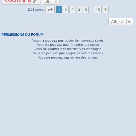
Nouveau sujet
Page
1
sur
15
1
2
3
4
5
15
Suivante
1131 sujets
…
Aller à
PERMISSIONS DU FORUM
Vous
ne pouvez pas
poster de nouveaux sujets
Vous
ne pouvez pas
répondre aux sujets
Vous
ne pouvez pas
modifier vos messages
Vous
ne pouvez pas
supprimer vos messages
Vous
ne pouvez pas
joindre des fichiers