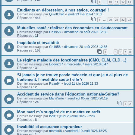
Réponses :
242
1
10
11
12
13
…
Etudiants en dépression, à nos stylos, courage!!!
Dernier message par
QuietChild
«
jeudi 23 mai 2024 18:32
Réponses :
444
1
20
21
22
23
…
Mutuelles santé : réaliser des économies en s'autoassurant
Dernier message par
Ch1958
«
dimanche 20 août 2023 12:50
Réponses :
11
Inaptitude et invalidité
Dernier message par
Ch1958
«
dimanche 20 août 2023 12:35
Réponses :
155
1
5
6
7
8
…
Le régime maladie des fonctionnaires (CMO, CLM, CLD ...)
Dernier message par
ludovic37
«
mercredi 07 mars 2018 0:47
Réponses :
3
Si jamais je ne trouve pasde médecin et que je n ai plus de
traitement, l'invalidité saute t elle ?
Dernier message par
Ryan94
«
jeudi 11 juin 2026 21:33
Réponses :
2
Accident de service dans l'éducation nationale-Suites?
Dernier message par
MariaVoile
«
vendredi 05 juin 2026 20:19
Réponses :
24
1
2
Mon mari m'a suggéré de me mettre en arrêt
Dernier message par
lodiz
«
jeudi 23 avril 2026 22:28
Réponses :
8
Invalidité et assurance emprunteur
Dernier message par
moms68
«
vendredi 10 avril 2026 18:25
Réponses :
1