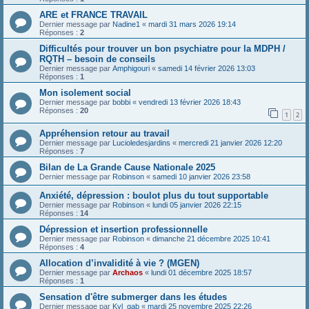
ARE et FRANCE TRAVAIL
Dernier message par
Nadine1
«
mardi 31 mars 2026 19:14
Réponses :
2
Difficultés pour trouver un bon psychiatre pour la MDPH /
RQTH – besoin de conseils
Dernier message par
Amphigouri
«
samedi 14 février 2026 13:03
Réponses :
1
Mon isolement social
Dernier message par
bobbi
«
vendredi 13 février 2026 18:43
Réponses :
20
1
2
Appréhension retour au travail
Dernier message par
Lucioledesjardins
«
mercredi 21 janvier 2026 12:20
Réponses :
7
Bilan de La Grande Cause Nationale 2025
Dernier message par
Robinson
«
samedi 10 janvier 2026 23:58
Anxiété, dépression : boulot plus du tout supportable
Dernier message par
Robinson
«
lundi 05 janvier 2026 22:15
Réponses :
14
Dépression et insertion professionnelle
Dernier message par
Robinson
«
dimanche 21 décembre 2025 10:41
Réponses :
4
Allocation d’invalidité à vie ? (MGEN)
Dernier message par
Archaos
«
lundi 01 décembre 2025 18:57
Réponses :
1
Sensation d'être submerger dans les études
Dernier message par
Kyl_gab
«
mardi 25 novembre 2025 22:26