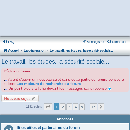
FAQ
S’enregistrer
Connexion
Accueil
La dépression
Le travail, les études, la sécurité sociale...
Le travail, les études, la sécurité sociale...
Règles du forum
Avant d'ouvrir un nouveau sujet dans cette partie du forum, pensez à
utiliser
Les moteurs de recherche du forum
.
Un point bleu s’affiche devant les messages sans réponse
Nouveau sujet
Page
1
sur
15
1
2
3
4
5
15
Suivante
1131 sujets
…
Annonces
Sites utiles et partenaires du forum