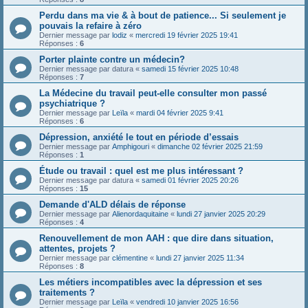
Perdu dans ma vie & à bout de patience... Si seulement je
pouvais la refaire à zéro
Dernier message par
lodiz
«
mercredi 19 février 2025 19:41
Réponses :
6
Porter plainte contre un médecin?
Dernier message par
datura
«
samedi 15 février 2025 10:48
Réponses :
7
La Médecine du travail peut-elle consulter mon passé
psychiatrique ?
Dernier message par
Leïla
«
mardi 04 février 2025 9:41
Réponses :
6
Dépression, anxiété le tout en période d’essais
Dernier message par
Amphigouri
«
dimanche 02 février 2025 21:59
Réponses :
1
Étude ou travail : quel est me plus intéressant ?
Dernier message par
datura
«
samedi 01 février 2025 20:26
Réponses :
15
Demande d'ALD délais de réponse
Dernier message par
Alienordaquitaine
«
lundi 27 janvier 2025 20:29
Réponses :
4
Renouvellement de mon AAH : que dire dans situation,
attentes, projets ?
Dernier message par
clémentine
«
lundi 27 janvier 2025 11:34
Réponses :
8
Les métiers incompatibles avec la dépression et ses
traitements ?
Dernier message par
Leïla
«
vendredi 10 janvier 2025 16:56