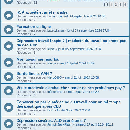
Réponses :
61
1
2
3
4
RSA activité et arrêt maladie.
Dernier message par
Lòlìtà
«
samedi 14 septembre 2024 10:50
Réponses :
2
Formation en ligne
Dernier message par
katsu.katsu
«
lundi 09 septembre 2024 17:04
Réponses :
2
Dépression travail Inapte ? | médecin du travail ne prend pas
de décision
Dernier message par
Kriss
«
jeudi 05 septembre 2024 23:04
Réponses :
3
Mon travail me rend fou
Dernier message par
Sasha
«
jeudi 18 juillet 2024 11:49
Réponses :
5
Borderline et AAH ?
Dernier message par
Kiero0693
«
mardi 11 juin 2024 15:59
Réponses :
9
Visite médicale d'embauche : parler de ses problèmes psy ?
Dernier message par
clémentine
«
lundi 10 juin 2024 14:29
Réponses :
8
Convocation par la médecine du travail pour un mi temps
thérapeutique après CLD
Dernier message par
lodiz
«
lundi 03 juin 2024 20:30
Réponses :
2
Dépression sévères, ALD exonérante ?
Dernier message par
JumpinJackFlash
«
samedi 27 avril 2024 15:19
Réponses :
6