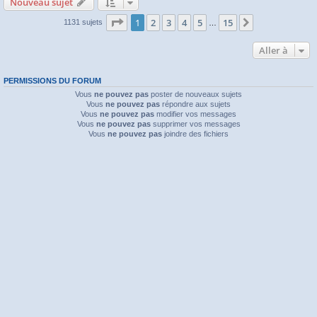
Nouveau sujet
Page
1
sur
15
1
2
3
4
5
15
Suivante
1131 sujets
…
Aller à
PERMISSIONS DU FORUM
Vous
ne pouvez pas
poster de nouveaux sujets
Vous
ne pouvez pas
répondre aux sujets
Vous
ne pouvez pas
modifier vos messages
Vous
ne pouvez pas
supprimer vos messages
Vous
ne pouvez pas
joindre des fichiers