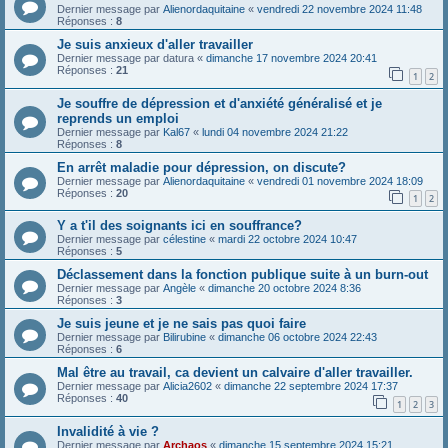
Dernier message par
Alienordaquitaine
«
vendredi 22 novembre 2024 11:48
Réponses :
8
Je suis anxieux d'aller travailler
Dernier message par
datura
«
dimanche 17 novembre 2024 20:41
Réponses :
21
1
2
Je souffre de dépression et d'anxiété généralisé et je
reprends un emploi
Dernier message par
Kal67
«
lundi 04 novembre 2024 21:22
Réponses :
8
En arrêt maladie pour dépression, on discute?
Dernier message par
Alienordaquitaine
«
vendredi 01 novembre 2024 18:09
Réponses :
20
1
2
Y a t'il des soignants ici en souffrance?
Dernier message par
célestine
«
mardi 22 octobre 2024 10:47
Réponses :
5
Déclassement dans la fonction publique suite à un burn-out
Dernier message par
Angèle
«
dimanche 20 octobre 2024 8:36
Réponses :
3
Je suis jeune et je ne sais pas quoi faire
Dernier message par
Bilirubine
«
dimanche 06 octobre 2024 22:43
Réponses :
6
Mal être au travail, ca devient un calvaire d'aller travailler.
Dernier message par
Alicia2602
«
dimanche 22 septembre 2024 17:37
Réponses :
40
1
2
3
Invalidité à vie ?
Dernier message par
Archaos
«
dimanche 15 septembre 2024 15:21