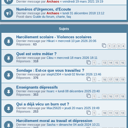
Dernier message par
Archaos
«
vendredi 19 mars 2021 19:19
Numéros d'Urgences, d'Ecoute
Dernier message par
Archaos
«
lundi 31 décembre 2018 13:12
Posté dans
Guide du forum, charte, faq
Sujets
Harcèlement scolaire - Violences scolaires
Dernier message par
Hikari
«
mercredi 10 juin 2026 20:06
Réponses :
63
1
2
3
4
Quel est votre métier ?
Dernier message par
Cilou
«
mercredi 18 mars 2026 18:11
Réponses :
318
1
13
14
15
16
…
Sondage : Est-ce que vous travaillez ?
Dernier message par
steph2304
«
lundi 02 février 2026 13:46
Réponses :
376
1
16
17
18
19
…
Enseignants dépressifs
Dernier message par
hsarc
«
lundi 08 décembre 2025 23:40
Réponses :
353
1
15
16
17
18
…
Qui a déjà vécu un burn out ?
Dernier message par
Max25620
«
jeudi 20 mars 2025 19:49
Réponses :
253
1
10
11
12
13
…
Harcèlement moral au travail et dépression
Dernier message par
Sasha
«
dimanche 04 août 2024 10:21