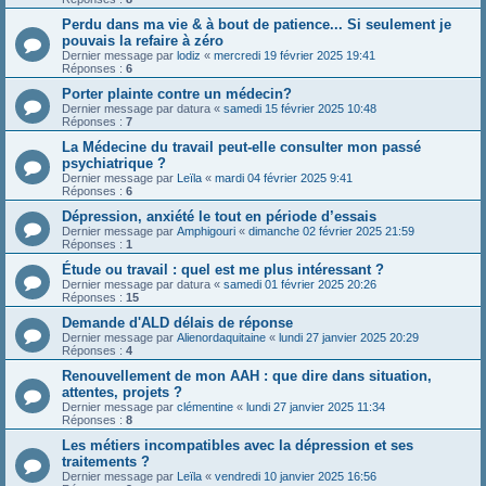
Perdu dans ma vie & à bout de patience... Si seulement je
pouvais la refaire à zéro
Dernier message par
lodiz
«
mercredi 19 février 2025 19:41
Réponses :
6
Porter plainte contre un médecin?
Dernier message par
datura
«
samedi 15 février 2025 10:48
Réponses :
7
La Médecine du travail peut-elle consulter mon passé
psychiatrique ?
Dernier message par
Leïla
«
mardi 04 février 2025 9:41
Réponses :
6
Dépression, anxiété le tout en période d’essais
Dernier message par
Amphigouri
«
dimanche 02 février 2025 21:59
Réponses :
1
Étude ou travail : quel est me plus intéressant ?
Dernier message par
datura
«
samedi 01 février 2025 20:26
Réponses :
15
Demande d'ALD délais de réponse
Dernier message par
Alienordaquitaine
«
lundi 27 janvier 2025 20:29
Réponses :
4
Renouvellement de mon AAH : que dire dans situation,
attentes, projets ?
Dernier message par
clémentine
«
lundi 27 janvier 2025 11:34
Réponses :
8
Les métiers incompatibles avec la dépression et ses
traitements ?
Dernier message par
Leïla
«
vendredi 10 janvier 2025 16:56