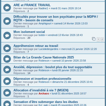
ARE et FRANCE TRAVAIL
Dernier message par
Nadine1
«
mardi 31 mars 2026 19:14
Réponses :
2
Difficultés pour trouver un bon psychiatre pour la MDPH /
RQTH – besoin de conseils
Dernier message par
Amphigouri
«
samedi 14 février 2026 13:03
Réponses :
1
Mon isolement social
Dernier message par
bobbi
«
vendredi 13 février 2026 18:43
Réponses :
20
1
2
Appréhension retour au travail
Dernier message par
Lucioledesjardins
«
mercredi 21 janvier 2026 12:20
Réponses :
7
Bilan de La Grande Cause Nationale 2025
Dernier message par
Robinson
«
samedi 10 janvier 2026 23:58
Anxiété, dépression : boulot plus du tout supportable
Dernier message par
Robinson
«
lundi 05 janvier 2026 22:15
Réponses :
14
Dépression et insertion professionnelle
Dernier message par
Robinson
«
dimanche 21 décembre 2025 10:41
Réponses :
4
Allocation d’invalidité à vie ? (MGEN)
Dernier message par
Archaos
«
lundi 01 décembre 2025 18:57
Réponses :
1
Sensation d'être submerger dans les études
Dernier message par
Kyl_gab
«
mardi 25 novembre 2025 22:26