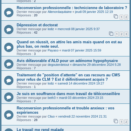
Réponses :
2
Reconversion professionnelle : technicienne de laboratoire ?
Dernier message par
Alienordaquitaine
«
jeudi 09 janvier 2025 12:19
Réponses :
20
1
2
Dépression et doctorat
Dernier message par
lodiz
«
mercredi 08 janvier 2025 9:37
Réponses :
42
1
2
3
Quand on réussit, on attire les amis mais quand on est au
plus bas, on reste seul.
Dernier message par
Payaso
«
mardi 07 janvier 2025 15:59
Réponses :
3
Avis défavorable d'ALD pour un adénome hypophysaire
Dernier message par
degouterdetout
«
dimanche 29 décembre 2024 5:28
Réponses :
7
Traitement de "position d'attente" en cas recours au CMS
pour refus de CLM ? Est il définitivement acquis ?
Dernier message par
lodiz
«
samedi 14 décembre 2024 19:27
Réponses :
1
Je suis en souffrance dans mon travail de téléconseillère
Dernier message par
beth3
«
mardi 03 décembre 2024 23:15
Réponses :
7
Reconversion professionnelle et trouble anxieux : vos
expériences
Dernier message par
Cliuo
«
vendredi 22 novembre 2024 21:31
Réponses :
28
1
2
Le travail me rend malade