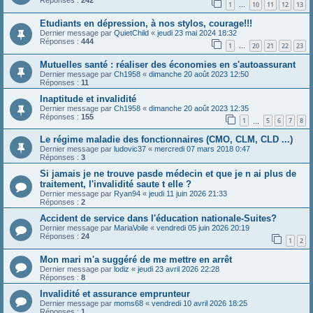
Réponses :
242
1
10
11
12
13
…
Etudiants en dépression, à nos stylos, courage!!!
Dernier message par
QuietChild
«
jeudi 23 mai 2024 18:32
Réponses :
444
1
20
21
22
23
…
Mutuelles santé : réaliser des économies en s'autoassurant
Dernier message par
Ch1958
«
dimanche 20 août 2023 12:50
Réponses :
11
Inaptitude et invalidité
Dernier message par
Ch1958
«
dimanche 20 août 2023 12:35
Réponses :
155
1
5
6
7
8
…
Le régime maladie des fonctionnaires (CMO, CLM, CLD ...)
Dernier message par
ludovic37
«
mercredi 07 mars 2018 0:47
Réponses :
3
Si jamais je ne trouve pasde médecin et que je n ai plus de
traitement, l'invalidité saute t elle ?
Dernier message par
Ryan94
«
jeudi 11 juin 2026 21:33
Réponses :
2
Accident de service dans l'éducation nationale-Suites?
Dernier message par
MariaVoile
«
vendredi 05 juin 2026 20:19
Réponses :
24
1
2
Mon mari m'a suggéré de me mettre en arrêt
Dernier message par
lodiz
«
jeudi 23 avril 2026 22:28
Réponses :
8
Invalidité et assurance emprunteur
Dernier message par
moms68
«
vendredi 10 avril 2026 18:25
Réponses :
1