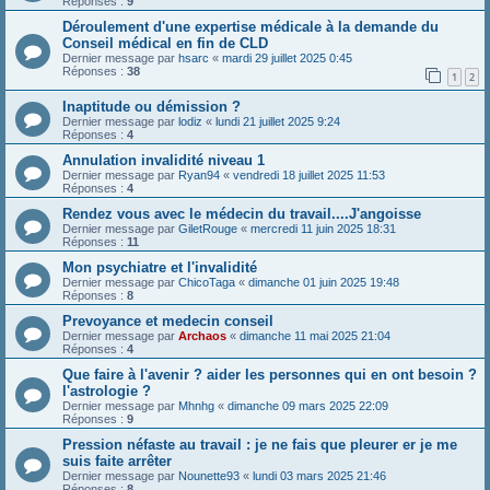
Réponses :
9
Déroulement d'une expertise médicale à la demande du
Conseil médical en fin de CLD
Dernier message par
hsarc
«
mardi 29 juillet 2025 0:45
Réponses :
38
1
2
Inaptitude ou démission ?
Dernier message par
lodiz
«
lundi 21 juillet 2025 9:24
Réponses :
4
Annulation invalidité niveau 1
Dernier message par
Ryan94
«
vendredi 18 juillet 2025 11:53
Réponses :
4
Rendez vous avec le médecin du travail....J'angoisse
Dernier message par
GiletRouge
«
mercredi 11 juin 2025 18:31
Réponses :
11
Mon psychiatre et l'invalidité
Dernier message par
ChicoTaga
«
dimanche 01 juin 2025 19:48
Réponses :
8
Prevoyance et medecin conseil
Dernier message par
Archaos
«
dimanche 11 mai 2025 21:04
Réponses :
4
Que faire à l'avenir ? aider les personnes qui en ont besoin ?
l'astrologie ?
Dernier message par
Mhnhg
«
dimanche 09 mars 2025 22:09
Réponses :
9
Pression néfaste au travail : je ne fais que pleurer er je me
suis faite arrêter
Dernier message par
Nounette93
«
lundi 03 mars 2025 21:46
Réponses :
8