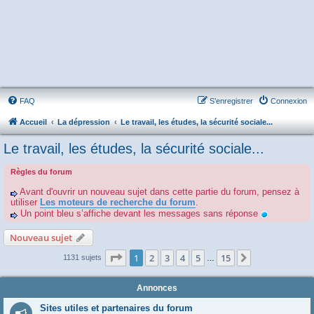
FAQ
S’enregistrer
Connexion
Accueil
La dépression
Le travail, les études, la sécurité sociale...
Le travail, les études, la sécurité sociale...
Règles du forum
Avant d'ouvrir un nouveau sujet dans cette partie du forum, pensez à
utiliser
Les moteurs de recherche du forum
.
Un point bleu s’affiche devant les messages sans réponse
Nouveau sujet
Page
1
sur
15
1
2
3
4
5
15
Suivante
1131 sujets
…
Annonces
Sites utiles et partenaires du forum