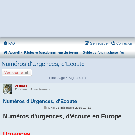
FAQ
S’enregistrer
Connexion
Accueil
Règles et fonctionnement du forum
Guide du forum, charte, faq
Numéros d'Urgences, d'Ecoute
Verrouillé
1 message • Page
1
sur
1
Archaos
Fondateur/Administrateur
Numéros d'Urgences, d'Ecoute
M
lundi 31 décembre 2018 13:12
e
Numéros d'urgences, d'écoute en Europe
s
s
a
g
e
Urgences