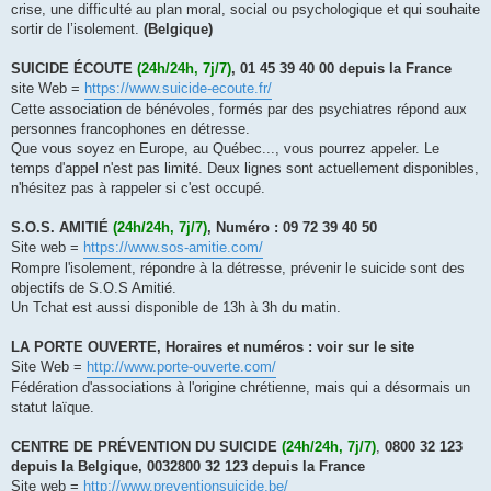
crise, une difficulté au plan moral, social ou psychologique et qui souhaite
sortir de l’isolement.
(Belgique)
SUICIDE ÉCOUTE
(24h/24h, 7j/7)
, 01 45 39 40 00 depuis la France
site Web =
https://www.suicide-ecoute.fr/
Cette association de bénévoles, formés par des psychiatres répond aux
personnes francophones en détresse.
Que vous soyez en Europe, au Québec..., vous pourrez appeler. Le
temps d'appel n'est pas limité. Deux lignes sont actuellement disponibles,
n'hésitez pas à rappeler si c'est occupé.
S.O.S. AMITIÉ
(24h/24h, 7j/7)
,
Numéro : 09 72 39 40 50
Site web =
https://www.sos-amitie.com/
Rompre l'isolement, répondre à la détresse, prévenir le suicide sont des
objectifs de S.O.S Amitié.
Un Tchat est aussi disponible de 13h à 3h du matin.
LA PORTE OUVERTE, Horaires et numéros : voir sur le site
Site Web =
http://www.porte-ouverte.com/
Fédération d'associations à l'origine chrétienne, mais qui a désormais un
statut laïque.
CENTRE DE PRÉVENTION DU SUICIDE
(24h/24h, 7j/7)
,
0800 32 123
depuis la Belgique, 0032800 32 123 depuis la France
Site web =
http://www.preventionsuicide.be/