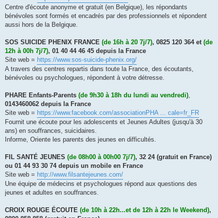
Centre d'écoute anonyme et gratuit (en Belgique), les répondants
bénévoles sont formés et encadrés par des professionnels et répondent
aussi hors de la Belgique.
SOS SUICIDE PHENIX FRANCE
(de 16h à 20 7j/7)
, 0825 120 364 et
(de
12h à 00h 7j/7)
, 01 40 44 46 45 depuis la France
Site web =
https://www.sos-suicide-phenix.org/
A travers des centres repartis dans toute la France, des écoutants,
bénévoles ou psychologues, répondent à votre détresse.
PHARE Enfants-Parents
(de 9h30 à 18h du lundi au vendredi)
,
0143460062 depuis la France
Site web =
https://www.facebook.com/associationPHA ... cale=fr_FR
Fournit une écoute pour les adolescents et Jeunes Adultes (jusqu'à 30
ans) en souffrances, suicidaires.
Informe, Oriente les parents des jeunes en difficultés.
FIL SANTÉ JEUNES
(de 08h00 à 00h00 7j/7)
, 32 24 (gratuit en France)
ou 01 44 93 30 74 depuis un mobile en France
Site web =
http://www.filsantejeunes.com/
Une équipe de médecins et psychologues répond aux questions des
jeunes et adultes en souffrances.
CROIX ROUGE ÉCOUTE
(de 10h à 22h...et de 12h à 22h le Weekend)
,