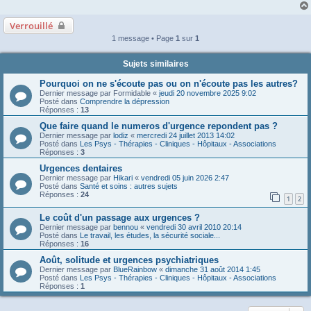
Verrouillé
1 message • Page
1
sur
1
Sujets similaires
Pourquoi on ne s'écoute pas ou on n'écoute pas les autres?
Dernier message par
Formidable
«
jeudi 20 novembre 2025 9:02
Posté dans
Comprendre la dépression
Réponses :
13
Que faire quand le numeros d'urgence repondent pas ?
Dernier message par
lodiz
«
mercredi 24 juillet 2013 14:02
Posté dans
Les Psys - Thérapies - Cliniques - Hôpitaux - Associations
Réponses :
3
Urgences dentaires
Dernier message par
Hikari
«
vendredi 05 juin 2026 2:47
Posté dans
Santé et soins : autres sujets
Réponses :
24
1
2
Le coût d'un passage aux urgences ?
Dernier message par
bennou
«
vendredi 30 avril 2010 20:14
Posté dans
Le travail, les études, la sécurité sociale...
Réponses :
16
Août, solitude et urgences psychiatriques
Dernier message par
BlueRainbow
«
dimanche 31 août 2014 1:45
Posté dans
Les Psys - Thérapies - Cliniques - Hôpitaux - Associations
Réponses :
1