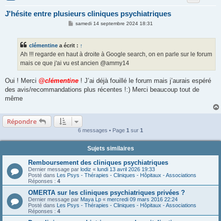
J'hésite entre plusieurs cliniques psychiatriques
M
samedi 14 septembre 2024 18:31
e
s
s
clémentine
a écrit :
↑
a
g
Ah !!! regarde en haut à droite à Google search, on en parle sur le forum
e
mais ce que j'ai vu est ancien @ammy14
Oui ! Merci
@clémentine
! J’ai déjà fouillé le forum mais j’aurais espéré
des avis/recommandations plus récentes !:) Merci beaucoup tout de
même
Répondre
6 messages • Page
1
sur
1
Sujets similaires
Remboursement des cliniques psychiatriques
Dernier message par
lodiz
«
lundi 13 avril 2026 19:33
Posté dans
Les Psys - Thérapies - Cliniques - Hôpitaux - Associations
Réponses :
4
OMERTA sur les cliniques psychiatriques privées ?
Dernier message par
Maya Lp
«
mercredi 09 mars 2016 22:24
Posté dans
Les Psys - Thérapies - Cliniques - Hôpitaux - Associations
Réponses :
4