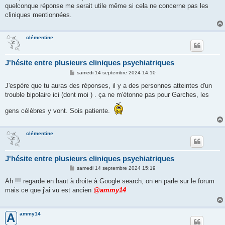
quelconque réponse me serait utile même si cela ne concerne pas les
cliniques mentionnées.
clémentine
J'hésite entre plusieurs cliniques psychiatriques
M
samedi 14 septembre 2024 14:10
e
s
J'espère que tu auras des réponses, il y a des personnes atteintes d'un
s
trouble bipolaire ici (dont moi ) . ça ne m'étonne pas pour Garches, les
a
g
e
gens célèbres y vont. Sois patiente.
clémentine
J'hésite entre plusieurs cliniques psychiatriques
M
samedi 14 septembre 2024 15:19
e
s
Ah !!! regarde en haut à droite à Google search, on en parle sur le forum
s
mais ce que j'ai vu est ancien
@ammy14
a
g
e
ammy14
A