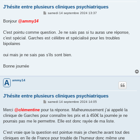
J'hésite entre plusieurs cliniques psychiatriques
M
samedi 14 septembre 2024 13:37
e
s
Bonjour
@ammy14
s
a
g
C'est pointu comme question. Je ne sais pas si tu auras une réponse,
e
c'est spécial. Garches est célèbre et spécialisé pour les troubles
bipolaires
oui mais je ne sais pas s'ils sont bien.
Bonne journée
ammy14
A
J'hésite entre plusieurs cliniques psychiatriques
M
samedi 14 septembre 2024 14:05
e
s
Merci
@clémentine
pour ta réponse. Malheureusement j’ai appelé la
s
clinique de Garches pour connaître les prix et à 450€ la journée je ne
a
g
pourrais pas me le permettre. Elle est donc rayée de ma liste.
e
C’est vraie que la question est pointue mais je cherche avant tout des
cliniques en île de France pour trouble de l’humeur donc même une