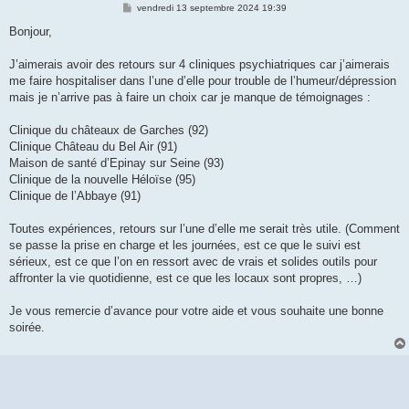
M
vendredi 13 septembre 2024 19:39
e
s
Bonjour,
s
a
g
J’aimerais avoir des retours sur 4 cliniques psychiatriques car j’aimerais
e
me faire hospitaliser dans l’une d’elle pour trouble de l’humeur/dépression
mais je n’arrive pas à faire un choix car je manque de témoignages :
Clinique du châteaux de Garches (92)
Clinique Château du Bel Air (91)
Maison de santé d’Epinay sur Seine (93)
Clinique de la nouvelle Héloïse (95)
Clinique de l’Abbaye (91)
Toutes expériences, retours sur l’une d’elle me serait très utile. (Comment
se passe la prise en charge et les journées, est ce que le suivi est
sérieux, est ce que l’on en ressort avec de vrais et solides outils pour
affronter la vie quotidienne, est ce que les locaux sont propres, …)
Je vous remercie d’avance pour votre aide et vous souhaite une bonne
soirée.