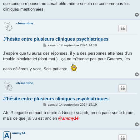
quelconque réponse me serait utile même si cela ne concerne pas les
cliniques mentionnées.
clémentine
J'hésite entre plusieurs cliniques psychiatriques
M
samedi 14 septembre 2024 14:10
e
s
J'espère que tu auras des réponses, il y a des personnes atteintes d'un
s
trouble bipolaire ici (dont moi ) . ça ne m'étonne pas pour Garches, les
a
g
e
gens célèbres y vont. Sois patiente.
clémentine
J'hésite entre plusieurs cliniques psychiatriques
M
samedi 14 septembre 2024 15:19
e
s
Ah !!! regarde en haut à droite à Google search, on en parle sur le forum
s
mais ce que j'ai vu est ancien
@ammy14
a
g
e
ammy14
A