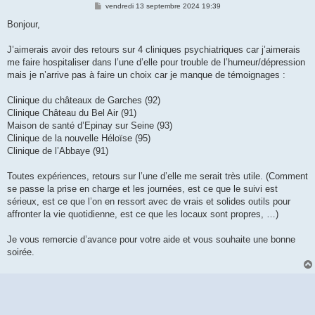
M
vendredi 13 septembre 2024 19:39
e
s
Bonjour,
s
a
g
J’aimerais avoir des retours sur 4 cliniques psychiatriques car j’aimerais
e
me faire hospitaliser dans l’une d’elle pour trouble de l’humeur/dépression
mais je n’arrive pas à faire un choix car je manque de témoignages :
Clinique du châteaux de Garches (92)
Clinique Château du Bel Air (91)
Maison de santé d’Epinay sur Seine (93)
Clinique de la nouvelle Héloïse (95)
Clinique de l’Abbaye (91)
Toutes expériences, retours sur l’une d’elle me serait très utile. (Comment
se passe la prise en charge et les journées, est ce que le suivi est
sérieux, est ce que l’on en ressort avec de vrais et solides outils pour
affronter la vie quotidienne, est ce que les locaux sont propres, …)
Je vous remercie d’avance pour votre aide et vous souhaite une bonne
soirée.