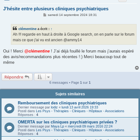
J'hésite entre plusieurs cliniques psychiatriques
M
samedi 14 septembre 2024 18:31
e
s
s
clémentine
a écrit :
↑
a
g
Ah !!! regarde en haut à droite à Google search, on en parle sur le forum
e
mais ce que j'ai vu est ancien @ammy14
Oui ! Merci
@clémentine
! J’ai déjà fouillé le forum mais j’aurais espéré
des avis/recommandations plus récentes !:) Merci beaucoup tout de
même
Répondre
6 messages • Page
1
sur
1
Sujets similaires
Remboursement des cliniques psychiatriques
Dernier message par
lodiz
«
lundi 13 avril 2026 19:33
Posté dans
Les Psys - Thérapies - Cliniques - Hôpitaux - Associations
Réponses :
4
OMERTA sur les cliniques psychiatriques privées ?
Dernier message par
Maya Lp
«
mercredi 09 mars 2016 22:24
Posté dans
Les Psys - Thérapies - Cliniques - Hôpitaux - Associations
Réponses :
4