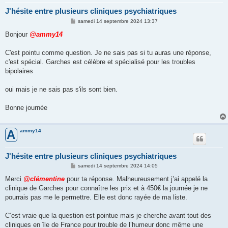
J'hésite entre plusieurs cliniques psychiatriques
M
samedi 14 septembre 2024 13:37
e
s
Bonjour
@ammy14
s
a
g
C'est pointu comme question. Je ne sais pas si tu auras une réponse,
e
c'est spécial. Garches est célèbre et spécialisé pour les troubles
bipolaires
oui mais je ne sais pas s'ils sont bien.
Bonne journée
ammy14
A
J'hésite entre plusieurs cliniques psychiatriques
M
samedi 14 septembre 2024 14:05
e
s
Merci
@clémentine
pour ta réponse. Malheureusement j’ai appelé la
s
clinique de Garches pour connaître les prix et à 450€ la journée je ne
a
g
pourrais pas me le permettre. Elle est donc rayée de ma liste.
e
C’est vraie que la question est pointue mais je cherche avant tout des
cliniques en île de France pour trouble de l’humeur donc même une