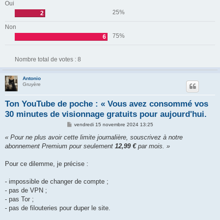
Oui
25%
2
Non
75%
6
Nombre total de votes :
8
Antonio
Gruyère
Ton YouTube de poche : « Vous avez consommé vos
30 minutes de visionnage gratuits pour aujourd'hui.
M
vendredi 15 novembre 2024 13:25
e
s
« Pour ne plus avoir cette limite journalière, souscrivez à notre
s
abonnement Premium pour seulement
12,99 €
par mois. »
a
g
e
Pour ce dilemme, je précise :
- impossible de changer de compte ;
- pas de VPN ;
- pas Tor ;
- pas de filouteries pour duper le site.