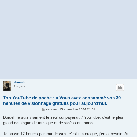
Antonio
Gruyère
Ton YouTube de poche : « Vous avez consommé vos 30
minutes de visionnage gratuits pour aujourd'hui.
M
vendredi 15 novembre 2024 21:31
e
s
Bordel, je suis vraiment le seul qui payerait ? YouTube, c'est le plus
s
grand catalogue de musique et de vidéos au monde.
a
g
e
Je passe 12 heures par jour dessus, c'est ma drogue, j'en ai besoin. Au