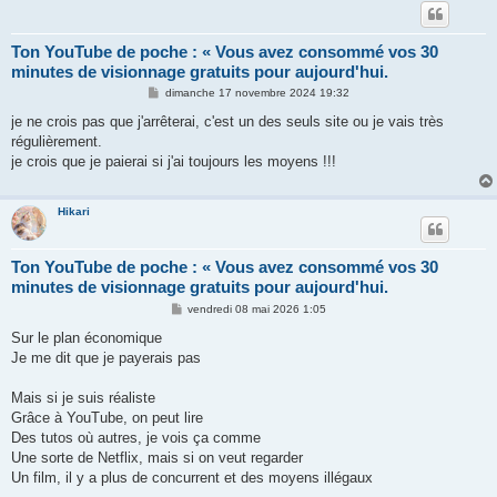
Ton YouTube de poche : « Vous avez consommé vos 30
minutes de visionnage gratuits pour aujourd'hui.
M
dimanche 17 novembre 2024 19:32
e
s
je ne crois pas que j'arrêterai, c'est un des seuls site ou je vais très
s
régulièrement.
a
g
je crois que je paierai si j'ai toujours les moyens !!!
e
Hikari
Ton YouTube de poche : « Vous avez consommé vos 30
minutes de visionnage gratuits pour aujourd'hui.
M
vendredi 08 mai 2026 1:05
e
s
Sur le plan économique
s
Je me dit que je payerais pas
a
g
e
Mais si je suis réaliste
Grâce à YouTube, on peut lire
Des tutos où autres, je vois ça comme
Une sorte de Netflix, mais si on veut regarder
Un film, il y a plus de concurrent et des moyens illégaux