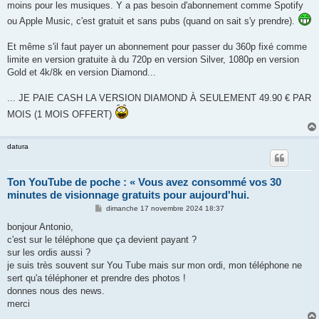
moins pour les musiques. Y a pas besoin d'abonnement comme Spotify
ou Apple Music, c'est gratuit et sans pubs (quand on sait s'y prendre).
Et même s'il faut payer un abonnement pour passer du 360p fixé comme
limite en version gratuite à du 720p en version Silver, 1080p en version
Gold et 4k/8k en version Diamond...
... JE PAIE CASH LA VERSION DIAMOND À SEULEMENT 49.90 € PAR
MOIS (1 MOIS OFFERT)
datura
Ton YouTube de poche : « Vous avez consommé vos 30
minutes de visionnage gratuits pour aujourd'hui.
M
dimanche 17 novembre 2024 18:37
e
s
bonjour Antonio,
s
c'est sur le téléphone que ça devient payant ?
a
g
sur les ordis aussi ?
e
je suis très souvent sur You Tube mais sur mon ordi, mon téléphone ne
sert qu'a téléphoner et prendre des photos !
donnes nous des news.
merci