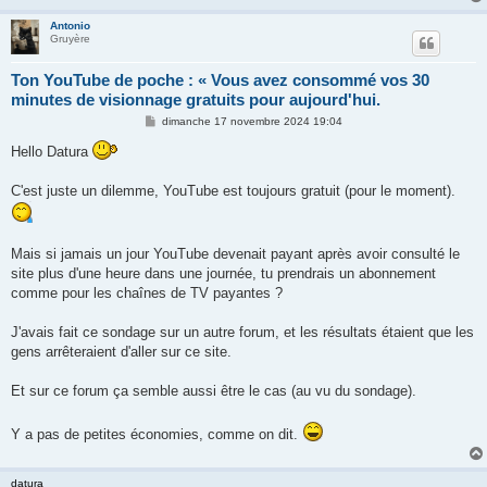
Antonio
Gruyère
Ton YouTube de poche : « Vous avez consommé vos 30
minutes de visionnage gratuits pour aujourd'hui.
M
dimanche 17 novembre 2024 19:04
e
s
Hello Datura
s
a
g
C'est juste un dilemme, YouTube est toujours gratuit (pour le moment).
e
Mais si jamais un jour YouTube devenait payant après avoir consulté le
site plus d'une heure dans une journée, tu prendrais un abonnement
comme pour les chaînes de TV payantes ?
J'avais fait ce sondage sur un autre forum, et les résultats étaient que les
gens arrêteraient d'aller sur ce site.
Et sur ce forum ça semble aussi être le cas (au vu du sondage).
Y a pas de petites économies, comme on dit.
datura