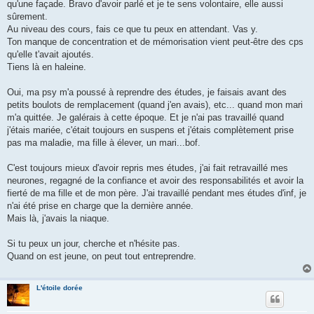
qu'une façade. Bravo d'avoir parlé et je te sens volontaire, elle aussi
sûrement.
Au niveau des cours, fais ce que tu peux en attendant. Vas y.
Ton manque de concentration et de mémorisation vient peut-être des cps
qu'elle t'avait ajoutés.
Tiens là en haleine.
Oui, ma psy m'a poussé à reprendre des études, je faisais avant des
petits boulots de remplacement (quand j'en avais), etc... quand mon mari
m'a quittée. Je galérais à cette époque. Et je n'ai pas travaillé quand
j'étais mariée, c'était toujours en suspens et j'étais complètement prise
pas ma maladie, ma fille à élever, un mari...bof.
C'est toujours mieux d'avoir repris mes études, j'ai fait retravaillé mes
neurones, regagné de la confiance et avoir des responsabilités et avoir la
fierté de ma fille et de mon père. J'ai travaillé pendant mes études d'inf, je
n'ai été prise en charge que la dernière année.
Mais là, j'avais la niaque.
Si tu peux un jour, cherche et n'hésite pas.
Quand on est jeune, on peut tout entreprendre.
L'étoile dorée