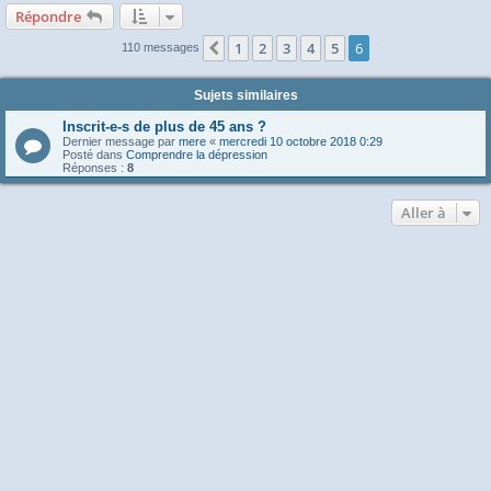
Répondre
1
2
3
4
5
6
Précédente
110 messages
Sujets similaires
Inscrit-e-s de plus de 45 ans ?
Dernier message par
mere
«
mercredi 10 octobre 2018 0:29
Posté dans
Comprendre la dépression
Réponses :
8
Aller à