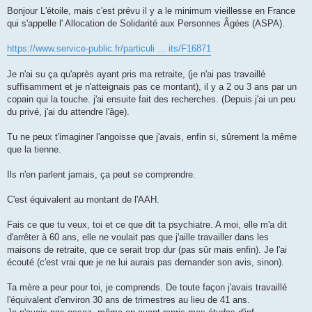
e
s
Bonjour L'étoile, mais c'est prévu il y a le minimum vieillesse en France
s
qui s'appelle l' Allocation de Solidarité aux Personnes Âgées (ASPA).
a
g
e
https://www.service-public.fr/particuli ... its/F16871
Je n'ai su ça qu'après ayant pris ma retraite, (je n'ai pas travaillé
suffisamment et je n'atteignais pas ce montant), il y a 2 ou 3 ans par un
copain qui la touche. j'ai ensuite fait des recherches. (Depuis j'ai un peu
du privé, j'ai du attendre l'âge).
Tu ne peux t'imaginer l'angoisse que j'avais, enfin si, sûrement la même
que la tienne.
Ils n'en parlent jamais, ça peut se comprendre.
C'est équivalent au montant de l'AAH.
Fais ce que tu veux, toi et ce que dit ta psychiatre. A moi, elle m'a dit
d'arrêter à 60 ans, elle ne voulait pas que j'aille travailler dans les
maisons de retraite, que ce serait trop dur (pas sûr mais enfin). Je l'ai
écouté (c'est vrai que je ne lui aurais pas demander son avis, sinon).
Ta mère a peur pour toi, je comprends. De toute façon j'avais travaillé
l'équivalent d'environ 30 ans de trimestres au lieu de 41 ans.