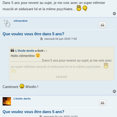
Dans 5 ans pour revenir au sujet, je me vois avec un super infirmier
musclé et séduisant lol et la même psychiatre...
clémentine
Que voulez vous être dans 5 ans?
M
mercredi 04 juin 2025 7:59
e
s
s
L'étoile dorée
a écrit :
↑
a
g
Hello clémentine
e
........................................Dans 5 ans pour revenir au sujet, je me vois avec
un super infirmier musclé et séduisant lol et la même psychiatre...
↓↓↓↓↓↓↓
Carrément
M'enfin !
L'étoile dorée
Que voulez vous être dans 5 ans?
M
mercredi 04 juin 2025 14:53