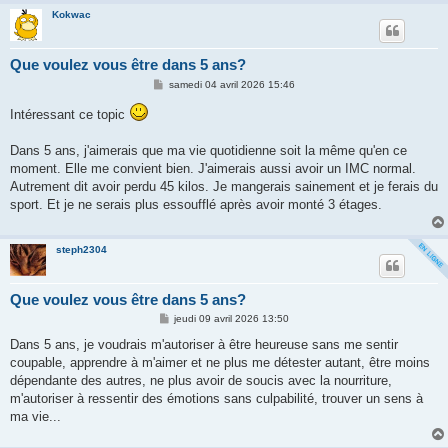
Kokwac
Que voulez vous être dans 5 ans?
M
samedi 04 avril 2026 15:46
e
s
Intéressant ce topic
s
a
g
Dans 5 ans, j'aimerais que ma vie quotidienne soit la même qu'en ce
e
moment. Elle me convient bien. J'aimerais aussi avoir un IMC normal.
Autrement dit avoir perdu 45 kilos. Je mangerais sainement et je ferais du
sport. Et je ne serais plus essoufflé après avoir monté 3 étages.
steph2304
Que voulez vous être dans 5 ans?
M
jeudi 09 avril 2026 13:50
e
s
Dans 5 ans, je voudrais m'autoriser à être heureuse sans me sentir
s
coupable, apprendre à m'aimer et ne plus me détester autant, être moins
a
g
dépendante des autres, ne plus avoir de soucis avec la nourriture,
e
m'autoriser à ressentir des émotions sans culpabilité, trouver un sens à
ma vie...