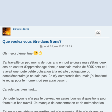
L'étoile dorée
Que voulez vous être dans 5 ans?
M
lundi 02 juin 2025 23:33
e
s
Oh merci clémentine
s
a
g
J'ai travaillé un peu moins de trois ans en tout je dirais mais j'étais deux
e
ans en contrat d'apprentissage donc je touchais moins de 800€ nets et il
y avait une toute petite cotisation à la retraite ; obligatoire ou
complémentaire je ne sais pas. Je n'y comprends rien, mais j'ai imprimé
le récap pour le moment où j'en aurai besoin.
Ça vole pas bien haut...
De toute façon je n'ai pas le cerveau en assez bonnes dispositions pour
fournir un bon travail. Je manque de concentration et de mémorisation...
J'ai vu ma psychiatre aujourd'hui qui m'a rassurée. Elle m'a dit que ce