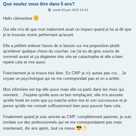
Que voulez vous être dans 5 ans?
M
mardi 03 juin 2025 16:23
e
s
Hello clémentine
s
a
g
Oui elle m'a dit que mon traitement avait un impact quand je lui ai dit que
e
je le trouvais moins performant qu'avant.
Elle a préféré enlever l'anxio de si besoin sur ma proposition plutôt
qu'enlever quelque chose du coucher, car j'ai eu de gros soucis de
sommeil avant et ça dégénère très vite en catastrophe et elle a bien
repéré cela et moi aussi.
Franchement je la trouve très bien. En CMP je n'y aurais pas cru... Je
voyais un psychologue qui ne me correspondait pas et on a arrêté.
Mon infirmière est top elle aussi mais elle va partir dans les mois qui
viennent... J'espère qu'elle aura un bon remplaçant, elle m'a assurée
qu'elle ferait en sorte que ça matche entre moi et son successeur et je
pense qu'elle me connait suffisamment bien pour pouvoir faire cela.
Finalement quand je suis arrivée au CMP, complètement paumée, je suis
tombée sur des professionnels qui ne me correspondaient pas mais
maintenant, dix ans après, tout va mieux