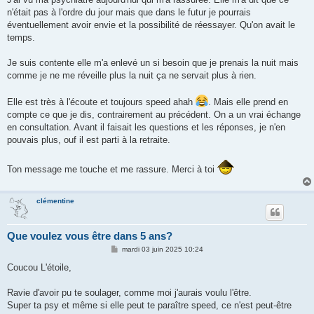
n'était pas à l'ordre du jour mais que dans le futur je pourrais
éventuellement avoir envie et la possibilité de réessayer. Qu'on avait le
temps.
Je suis contente elle m'a enlevé un si besoin que je prenais la nuit mais
comme je ne me réveille plus la nuit ça ne servait plus à rien.
Elle est très à l'écoute et toujours speed ahah
. Mais elle prend en
compte ce que je dis, contrairement au précédent. On a un vrai échange
en consultation. Avant il faisait les questions et les réponses, je n'en
pouvais plus, ouf il est parti à la retraite.
Ton message me touche et me rassure. Merci à toi
clémentine
Que voulez vous être dans 5 ans?
M
mardi 03 juin 2025 10:24
e
s
Coucou L'étoile,
s
a
g
Ravie d'avoir pu te soulager, comme moi j'aurais voulu l'être.
e
Super ta psy et même si elle peut te paraître speed, ce n'est peut-être