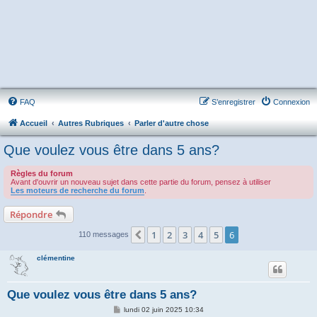
FAQ
S’enregistrer
Connexion
Accueil
Autres Rubriques
Parler d'autre chose
Que voulez vous être dans 5 ans?
Règles du forum
Avant d'ouvrir un nouveau sujet dans cette partie du forum, pensez à utiliser
Les moteurs de recherche du forum
.
Répondre
1
2
3
4
5
6
Précédente
110 messages
clémentine
Que voulez vous être dans 5 ans?
M
lundi 02 juin 2025 10:34