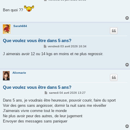
e
s
Ben quoi ??
s
a
g
e
Sarah684
Que voulez vous être dans 5 ans?
M
vendredi 03 avril 2026 16:34
e
s
J aimerais avoir 12 ou 14 kgs en moins et ne plus regrossir.
s
a
g
e
Alixmarie
Que voulez vous être dans 5 ans?
M
samedi 04 avril 2026 13:27
e
s
Dans 5 ans, je voudrais être heureuse, pouvoir courir, faire du sport
s
Voir des gens sans angoisser, dormir la nuit sans me réveiller
a
g
J'aimerais vivre comme tout le monde
e
Ne plus avoir peur des autres, de leur jugement
Envoyer des messages sans paniquer