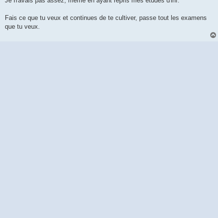
Je n'avais pas assez, même en ayant repris mes études d'inf.
Fais ce que tu veux et continues de te cultiver, passe tout les examens
que tu veux.