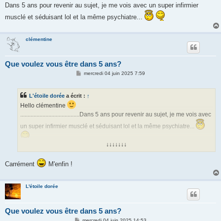
Dans 5 ans pour revenir au sujet, je me vois avec un super infirmier
musclé et séduisant lol et la même psychiatre...
clémentine
Que voulez vous être dans 5 ans?
M
mercredi 04 juin 2025 7:59
e
s
s
L'étoile dorée
a écrit :
↑
a
g
Hello clémentine
e
........................................Dans 5 ans pour revenir au sujet, je me vois avec
un super infirmier musclé et séduisant lol et la même psychiatre...
↓↓↓↓↓↓↓
Carrément
M'enfin !
L'étoile dorée
Que voulez vous être dans 5 ans?
M
mercredi 04 juin 2025 14:53