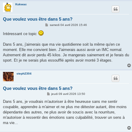
Kokwac
Que voulez vous être dans 5 ans?
M
samedi 04 avril 2026 15:46
e
s
Intéressant ce topic
s
a
g
Dans 5 ans, j'aimerais que ma vie quotidienne soit la même qu'en ce
e
moment. Elle me convient bien. J'aimerais aussi avoir un IMC normal.
Autrement dit avoir perdu 45 kilos. Je mangerais sainement et je ferais du
sport. Et je ne serais plus essoufflé après avoir monté 3 étages.
steph2304
Que voulez vous être dans 5 ans?
M
jeudi 09 avril 2026 13:50
e
s
Dans 5 ans, je voudrais m'autoriser à être heureuse sans me sentir
s
coupable, apprendre à m'aimer et ne plus me détester autant, être moins
a
g
dépendante des autres, ne plus avoir de soucis avec la nourriture,
e
m'autoriser à ressentir des émotions sans culpabilité, trouver un sens à
ma vie...