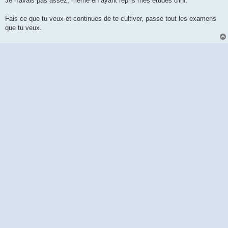
Je n'avais pas assez, même en ayant repris mes études d'inf.
Fais ce que tu veux et continues de te cultiver, passe tout les examens
que tu veux.