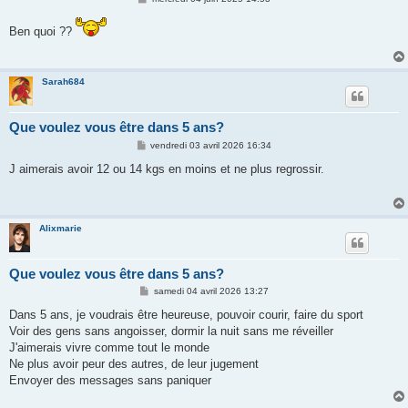
e
s
Ben quoi ??
s
a
g
e
Sarah684
Que voulez vous être dans 5 ans?
M
vendredi 03 avril 2026 16:34
e
s
J aimerais avoir 12 ou 14 kgs en moins et ne plus regrossir.
s
a
g
e
Alixmarie
Que voulez vous être dans 5 ans?
M
samedi 04 avril 2026 13:27
e
s
Dans 5 ans, je voudrais être heureuse, pouvoir courir, faire du sport
s
Voir des gens sans angoisser, dormir la nuit sans me réveiller
a
g
J'aimerais vivre comme tout le monde
e
Ne plus avoir peur des autres, de leur jugement
Envoyer des messages sans paniquer