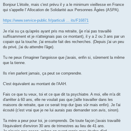
e
s
Bonjour L'étoile, mais c'est prévu il y a le minimum vieillesse en France
s
qui s'appelle l' Allocation de Solidarité aux Personnes Âgées (ASPA).
a
g
e
https://www.service-public.fr/particuli ... its/F16871
Je n'ai su ça qu'après ayant pris ma retraite, (je n'ai pas travaillé
suffisamment et je n'atteignais pas ce montant), il y a 2 ou 3 ans par un
copain qui la touche. j'ai ensuite fait des recherches. (Depuis j'ai un peu
du privé, j'ai du attendre l'âge).
Tu ne peux t'imaginer l'angoisse que j'avais, enfin si, sûrement la même
que la tienne.
Ils n'en parlent jamais, ça peut se comprendre.
C'est équivalent au montant de l'AAH.
Fais ce que tu veux, toi et ce que dit ta psychiatre. A moi, elle m'a dit
d'arrêter à 60 ans, elle ne voulait pas que j'aille travailler dans les
maisons de retraite, que ce serait trop dur (pas sûr mais enfin). Je l'ai
écouté (c'est vrai que je ne lui aurais pas demander son avis, sinon).
Ta mère a peur pour toi, je comprends. De toute façon j'avais travaillé
l'équivalent d'environ 30 ans de trimestres au lieu de 41 ans.