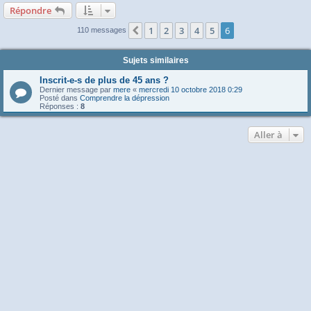
Répondre
1
2
3
4
5
6
Précédente
110 messages
Sujets similaires
Inscrit-e-s de plus de 45 ans ?
Dernier message par
mere
«
mercredi 10 octobre 2018 0:29
Posté dans
Comprendre la dépression
Réponses :
8
Aller à