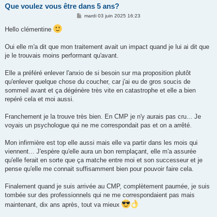
Que voulez vous être dans 5 ans?
M
mardi 03 juin 2025 16:23
e
s
Hello clémentine
s
a
g
Oui elle m'a dit que mon traitement avait un impact quand je lui ai dit que
e
je le trouvais moins performant qu'avant.
Elle a préféré enlever l'anxio de si besoin sur ma proposition plutôt
qu'enlever quelque chose du coucher, car j'ai eu de gros soucis de
sommeil avant et ça dégénère très vite en catastrophe et elle a bien
repéré cela et moi aussi.
Franchement je la trouve très bien. En CMP je n'y aurais pas cru... Je
voyais un psychologue qui ne me correspondait pas et on a arrêté.
Mon infirmière est top elle aussi mais elle va partir dans les mois qui
viennent... J'espère qu'elle aura un bon remplaçant, elle m'a assurée
qu'elle ferait en sorte que ça matche entre moi et son successeur et je
pense qu'elle me connait suffisamment bien pour pouvoir faire cela.
Finalement quand je suis arrivée au CMP, complètement paumée, je suis
tombée sur des professionnels qui ne me correspondaient pas mais
maintenant, dix ans après, tout va mieux