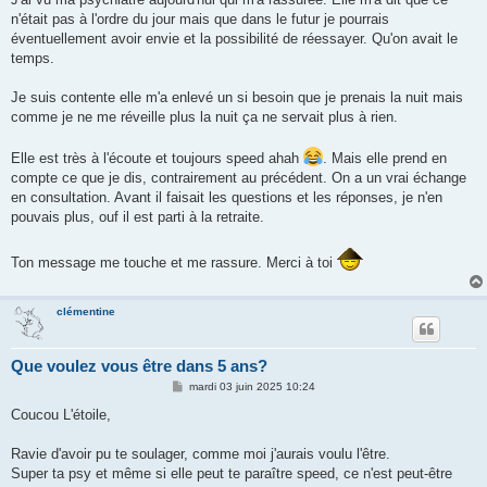
n'était pas à l'ordre du jour mais que dans le futur je pourrais
éventuellement avoir envie et la possibilité de réessayer. Qu'on avait le
temps.
Je suis contente elle m'a enlevé un si besoin que je prenais la nuit mais
comme je ne me réveille plus la nuit ça ne servait plus à rien.
Elle est très à l'écoute et toujours speed ahah
. Mais elle prend en
compte ce que je dis, contrairement au précédent. On a un vrai échange
en consultation. Avant il faisait les questions et les réponses, je n'en
pouvais plus, ouf il est parti à la retraite.
Ton message me touche et me rassure. Merci à toi
clémentine
Que voulez vous être dans 5 ans?
M
mardi 03 juin 2025 10:24
e
s
Coucou L'étoile,
s
a
g
Ravie d'avoir pu te soulager, comme moi j'aurais voulu l'être.
e
Super ta psy et même si elle peut te paraître speed, ce n'est peut-être