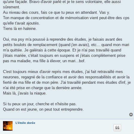
qu'une façade. Bravo d'avoir parlé et je te sens volontaire, elle aussi
sûrement.
Au niveau des cours, fais ce que tu peux en attendant. Vas y.
Ton manque de concentration et de mémorisation vient peut-être des cps
qu'elle t'avait ajoutés.
Tiens là en haleine.
Oui, ma psy m'a poussé à reprendre des études, je faisais avant des
petits boulots de remplacement (quand j'en avais), etc... quand mon mari
m'a quittée. Je galérais à cette époque. Et je n'ai pas travaillé quand
j'étais mariée, c'était toujours en suspens et j'étais complètement prise
pas ma maladie, ma fille à élever, un mari...bof.
C'est toujours mieux d'avoir repris mes études, j'ai fait retravaillé mes
neurones, regagné de la confiance et avoir des responsabilités et avoir la
fierté de ma fille et de mon père. J'ai travaillé pendant mes études d'inf, je
n'ai été prise en charge que la dernière année.
Mais là, j'avais la niaque.
Si tu peux un jour, cherche et n'hésite pas.
Quand on est jeune, on peut tout entreprendre.
L'étoile dorée