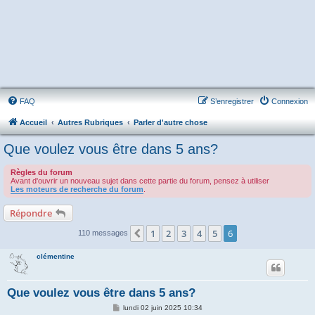
FAQ
S’enregistrer
Connexion
Accueil
Autres Rubriques
Parler d'autre chose
Que voulez vous être dans 5 ans?
Règles du forum
Avant d'ouvrir un nouveau sujet dans cette partie du forum, pensez à utiliser
Les moteurs de recherche du forum
.
Répondre
1
2
3
4
5
6
Précédente
110 messages
clémentine
Que voulez vous être dans 5 ans?
M
lundi 02 juin 2025 10:34