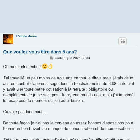
L'étoile dorée
Que voulez vous être dans 5 ans?
M
lundi 02 juin 2025 23:33
e
s
Oh merci clémentine
s
a
g
J'ai travaillé un peu moins de trois ans en tout je dirais mais j'étais deux
e
ans en contrat d'apprentissage donc je touchais moins de 800€ nets et il
y avait une toute petite cotisation à la retraite ; obligatoire ou
complémentaire je ne sais pas. Je n'y comprends rien, mais j'ai imprimé
le récap pour le moment où j'en aurai besoin.
Ça vole pas bien haut...
De toute façon je n'ai pas le cerveau en assez bonnes dispositions pour
fournir un bon travail. Je manque de concentration et de mémorisation...
J'ai vu ma psychiatre aujourd'hui qui m'a rassurée. Elle m'a dit que ce