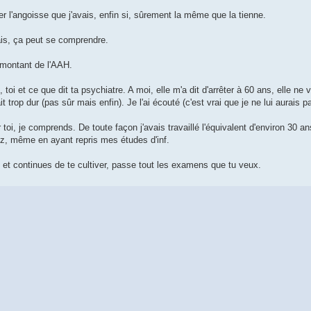
r l'angoisse que j'avais, enfin si, sûrement la même que la tienne.
mais, ça peut se comprendre.
 montant de l'AAH.
toi et ce que dit ta psychiatre. A moi, elle m'a dit d'arrêter à 60 ans, elle ne 
ait trop dur (pas sûr mais enfin). Je l'ai écouté (c'est vrai que je ne lui aurais
toi, je comprends. De toute façon j'avais travaillé l'équivalent d'environ 30 a
z, même en ayant repris mes études d'inf.
 et continues de te cultiver, passe tout les examens que tu veux.