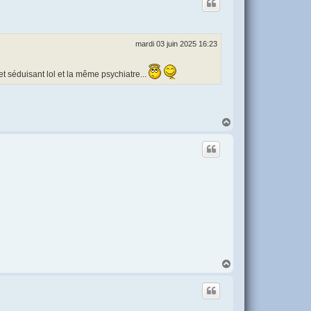
t
mardi 03 juin 2025 16:23
sclé et séduisant lol et la même psychiatre...
H
a
u
t
H
a
u
t