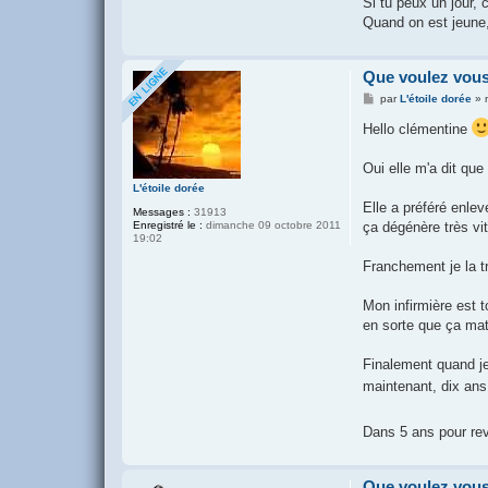
Si tu peux un jour, 
Quand on est jeune,
Que voulez vous
M
par
L'étoile dorée
»
e
s
Hello clémentine
s
a
g
Oui elle m'a dit que
e
L'étoile dorée
Elle a préféré enlev
Messages :
31913
ça dégénère très vit
Enregistré le :
dimanche 09 octobre 2011
19:02
Franchement je la t
Mon infirmière est t
en sorte que ça mat
Finalement quand j
maintenant, dix ans
Dans 5 ans pour rev
Que voulez vous