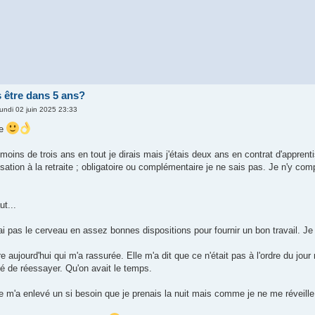
 être dans 5 ans?
lundi 02 juin 2025 23:33
ne
u moins de trois ans en tout je dirais mais j'étais deux ans en contrat d'appren
isation à la retraite ; obligatoire ou complémentaire je ne sais pas. Je n'y co
t...
'ai pas le cerveau en assez bonnes dispositions pour fournir un bon travail. 
e aujourd'hui qui m'a rassurée. Elle m'a dit que ce n'était pas à l'ordre du jou
ité de réessayer. Qu'on avait le temps.
e m'a enlevé un si besoin que je prenais la nuit mais comme je ne me réveille p