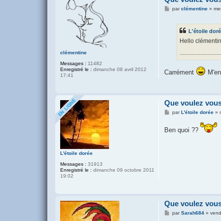
M
par
clémentine
»
mer
e
s
s
L'étoile dor
a
g
Hello clémenti
e
.................
clémentine
Messages :
11482
Enregistré le :
dimanche 08 avril 2012
Carrément
M'enf
17:41
Que voulez vous
M
par
L'étoile dorée
»
e
s
Ben quoi ??
s
a
g
e
L'étoile dorée
Messages :
31913
Enregistré le :
dimanche 09 octobre 2011
19:02
Que voulez vous
M
par
Sarah684
»
vend
e