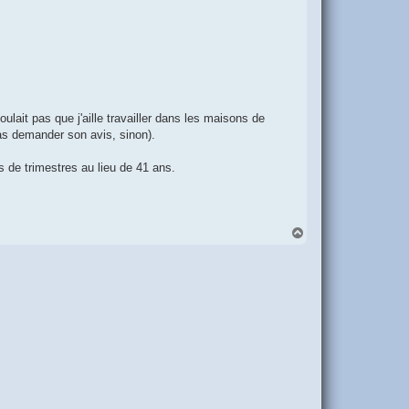
voulait pas que j'aille travailler dans les maisons de
 pas demander son avis, sinon).
ns de trimestres au lieu de 41 ans.
H
a
u
t