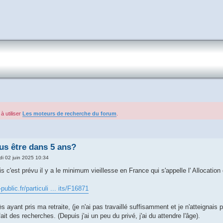
à utiliser
Les moteurs de recherche du forum
.
us être dans 5 ans?
di 02 juin 2025 10:34
is c'est prévu il y a le minimum vieillesse en France qui s'appelle l' Allocat
ublic.fr/particuli ... its/F16871
ès ayant pris ma retraite, (je n'ai pas travaillé suffisamment et je n'atteignais
fait des recherches. (Depuis j'ai un peu du privé, j'ai du attendre l'âge).