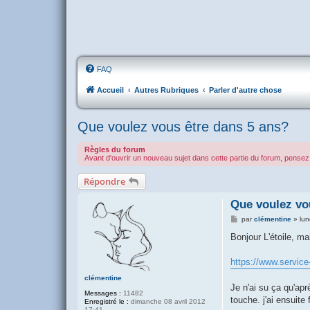
FAQ
Accueil
Autres Rubriques
Parler d'autre chose
Que voulez vous être dans 5 ans?
Règles du forum
Avant d'ouvrir un nouveau sujet dans cette partie du forum, pensez 
Répondre
Que voulez vo
M
par
clémentine
»
lun
e
s
Bonjour L'étoile, ma
s
a
g
https://www.service-p
e
clémentine
Je n'ai su ça qu'apr
Messages :
11482
touche. j'ai ensuite 
Enregistré le :
dimanche 08 avril 2012
17:41