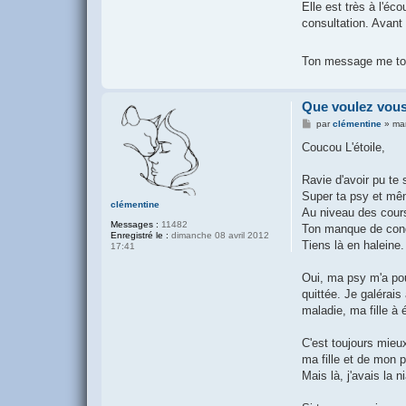
Elle est très à l'éc
consultation. Avant i
Ton message me tou
Que voulez vous
M
par
clémentine
»
mar
e
s
Coucou L'étoile,
s
a
g
Ravie d'avoir pu te 
e
Super ta psy et même
clémentine
Au niveau des cours
Messages :
11482
Ton manque de conce
Enregistré le :
dimanche 08 avril 2012
Tiens là en haleine.
17:41
Oui, ma psy m'a pou
quittée. Je galérais
maladie, ma fille à é
C'est toujours mieux
ma fille et de mon p
Mais là, j'avais la n