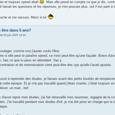
oute et toujours speed ahah
. Mais elle prend en compte ce que je dis, con
l faisait les questions et les réponses, je n'en pouvais plus, ouf il est parti à la
che et me rassure. Merci à toi
 être dans 5 ans?
di 03 juin 2025 10:24
soulager, comme moi j'aurais voulu l'être.
 si elle peut te paraître speed, ce n'est peut-être qu'une façade. Bravo d'avoi
, fais ce que tu peux en attendant. Vas y.
ntration et de mémorisation vient peut-être des cps qu'elle t'avait ajoutés.
ssé à reprendre des études, je faisais avant des petits boulots de remplacem
 à cette époque. Et je n'ai pas travaillé quand j'étais mariée, c'était toujours
lever, un mari...bof.
 d'avoir repris mes études, j'ai fait retravaillé mes neurones, regagné de la con
ère. J'ai travaillé pendant mes études d'inf, je n'ai été prise en charge que la 
iaque.