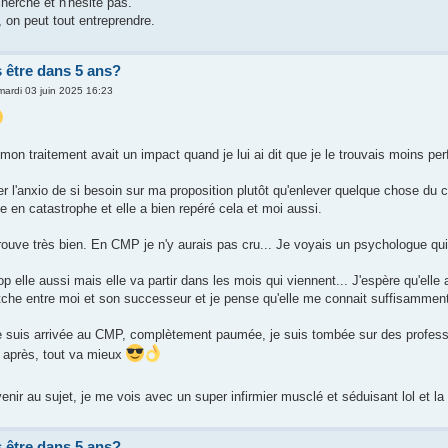
cherche et n'hésite pas.
 on peut tout entreprendre.
 être dans 5 ans?
mardi 03 juin 2025 16:23
 mon traitement avait un impact quand je lui ai dit que je le trouvais moins pe
er l'anxio de si besoin sur ma proposition plutôt qu'enlever quelque chose du 
e en catastrophe et elle a bien repéré cela et moi aussi.
rouve très bien. En CMP je n'y aurais pas cru... Je voyais un psychologue qui
op elle aussi mais elle va partir dans les mois qui viennent... J'espère qu'elle
che entre moi et son successeur et je pense qu'elle me connait suffisamment 
e suis arrivée au CMP, complètement paumée, je suis tombée sur des profess
 après, tout va mieux
enir au sujet, je me vois avec un super infirmier musclé et séduisant lol et l
 être dans 5 ans?