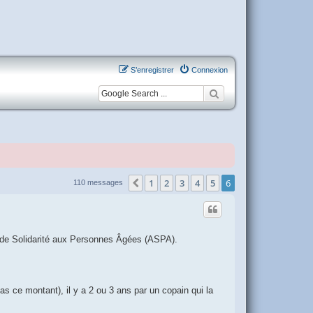
S’enregistrer
Connexion
1
2
3
4
5
6
Précédente
110 messages
ion de Solidarité aux Personnes Âgées (ASPA).
 pas ce montant), il y a 2 ou 3 ans par un copain qui la