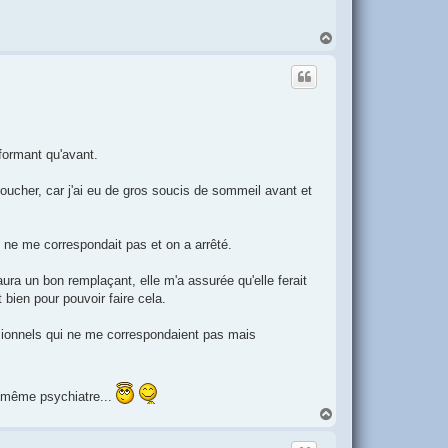
H
a
u
t
rformant qu'avant.
coucher, car j'ai eu de gros soucis de sommeil avant et
 ne me correspondait pas et on a arrêté.
 aura un bon remplaçant, elle m'a assurée qu'elle ferait
bien pour pouvoir faire cela.
ionnels qui ne me correspondaient pas mais
a même psychiatre...
H
a
u