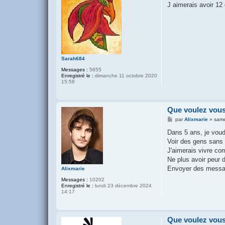
s
J aimerais avoir 12
s
a
g
e
Sarah684
Messages :
5655
Enregistré le :
dimanche 11 octobre 2020
15:58
Que voulez vous
M
par
Alixmarie
»
same
e
s
Dans 5 ans, je voudr
s
Voir des gens sans a
a
g
J'aimerais vivre c
e
Ne plus avoir peur 
Envoyer des messa
Alixmarie
Messages :
10202
Enregistré le :
lundi 23 décembre 2024
14:17
Que voulez vous