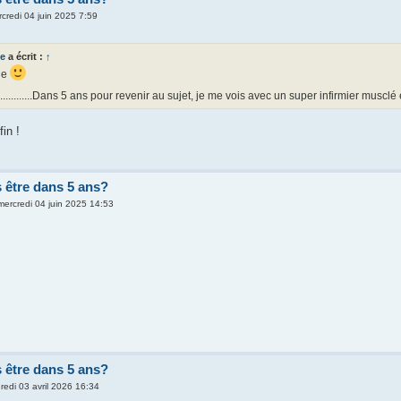
credi 04 juin 2025 7:59
ée
a écrit :
↑
ne
.......................Dans 5 ans pour revenir au sujet, je me vois avec un super infirmier mu
in !
 être dans 5 ans?
mercredi 04 juin 2025 14:53
 être dans 5 ans?
redi 03 avril 2026 16:34