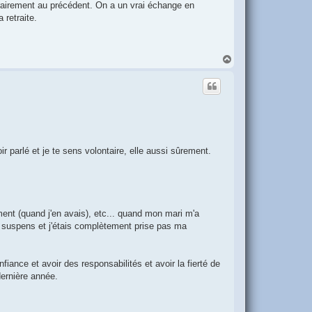
trairement au précédent. On a un vrai échange en
 retraite.
H
a
u
t
r parlé et je te sens volontaire, elle aussi sûrement.
ent (quand j'en avais), etc... quand mon mari m'a
 en suspens et j'étais complètement prise pas ma
fiance et avoir des responsabilités et avoir la fierté de
dernière année.