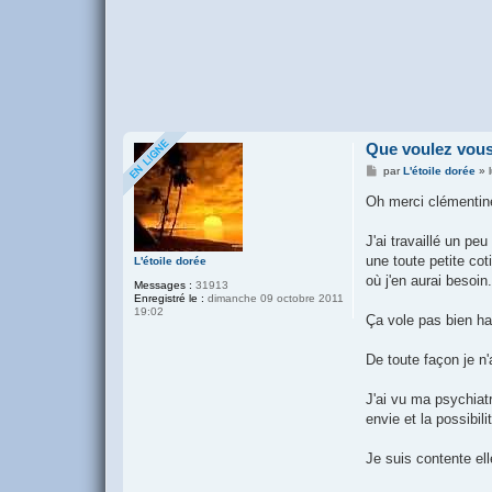
Que voulez vous
M
par
L'étoile dorée
»
e
s
Oh merci clémenti
s
a
g
J'ai travaillé un pe
e
une toute petite cot
L'étoile dorée
où j'en aurai besoin.
Messages :
31913
Enregistré le :
dimanche 09 octobre 2011
19:02
Ça vole pas bien hau
De toute façon je n
J'ai vu ma psychiatr
envie et la possibil
Je suis contente ell