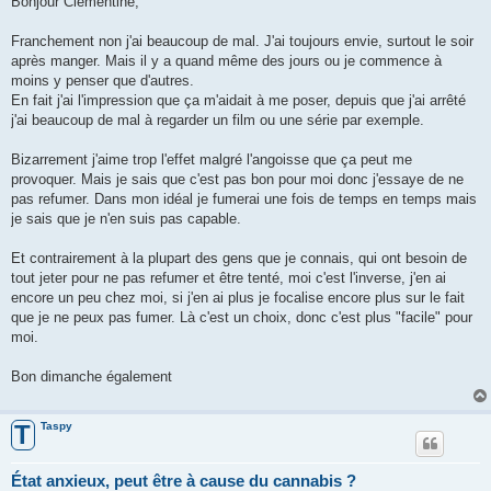
Bonjour Clémentine,
s
a
g
Franchement non j'ai beaucoup de mal. J'ai toujours envie, surtout le soir
e
après manger. Mais il y a quand même des jours ou je commence à
moins y penser que d'autres.
En fait j'ai l'impression que ça m'aidait à me poser, depuis que j'ai arrêté
j'ai beaucoup de mal à regarder un film ou une série par exemple.
Bizarrement j'aime trop l'effet malgré l'angoisse que ça peut me
provoquer. Mais je sais que c'est pas bon pour moi donc j'essaye de ne
pas refumer. Dans mon idéal je fumerai une fois de temps en temps mais
je sais que je n'en suis pas capable.
Et contrairement à la plupart des gens que je connais, qui ont besoin de
tout jeter pour ne pas refumer et être tenté, moi c'est l'inverse, j'en ai
encore un peu chez moi, si j'en ai plus je focalise encore plus sur le fait
que je ne peux pas fumer. Là c'est un choix, donc c'est plus "facile" pour
moi.
Bon dimanche également
Taspy
T
État anxieux, peut être à cause du cannabis ?