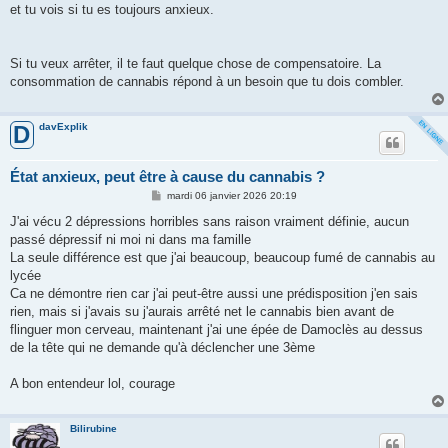
et tu vois si tu es toujours anxieux.
Si tu veux arrêter, il te faut quelque chose de compensatoire. La
consommation de cannabis répond à un besoin que tu dois combler.
davExplik
D
État anxieux, peut être à cause du cannabis ?
M
mardi 06 janvier 2026 20:19
e
s
J'ai vécu 2 dépressions horribles sans raison vraiment définie, aucun
s
passé dépressif ni moi ni dans ma famille
a
g
La seule différence est que j'ai beaucoup, beaucoup fumé de cannabis au
e
lycée
Ca ne démontre rien car j'ai peut-être aussi une prédisposition j'en sais
rien, mais si j'avais su j'aurais arrêté net le cannabis bien avant de
flinguer mon cerveau, maintenant j'ai une épée de Damoclès au dessus
de la tête qui ne demande qu'à déclencher une 3ème
A bon entendeur lol, courage
Bilirubine