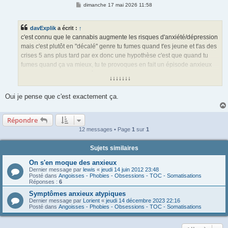
M
dimanche 17 mai 2026 11:58
e
s
s
davExplik
a écrit :
↑
a
g
c'est connu que le cannabis augmente les risques d'anxiété/dépression
e
mais c'est plutôt en "décalé" genre tu fumes quand t'es jeune et t'as des
crises 5 ans plus tard par ex donc une hypothèse c'est que quand tu
fumes quand ça va mieux, tu te provoques en fait un épisode anxieux
dans le futur du coup t'arrêtes, tu vas mieux, tu refumes, ça te
↓↓↓↓↓↓↓
reprovoque un épisode dans le futur et ainsi de suite
Oui je pense que c'est exactement ça.
Répondre
12 messages • Page
1
sur
1
Sujets similaires
On s'en moque des anxieux
Dernier message par
lewis
«
jeudi 14 juin 2012 23:48
Posté dans
Angoisses - Phobies - Obsessions - TOC - Somatisations
Réponses :
6
Symptômes anxieux atypiques
Dernier message par
Lorient
«
jeudi 14 décembre 2023 22:16
Posté dans
Angoisses - Phobies - Obsessions - TOC - Somatisations