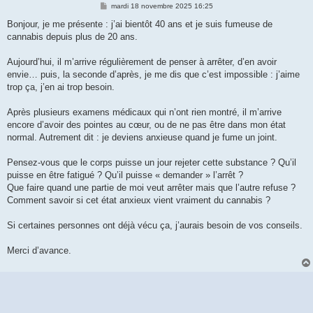
M
mardi 18 novembre 2025 16:25
e
s
Bonjour, je me présente : j’ai bientôt 40 ans et je suis fumeuse de
s
cannabis depuis plus de 20 ans.
a
g
e
Aujourd’hui, il m’arrive régulièrement de penser à arrêter, d’en avoir
envie… puis, la seconde d’après, je me dis que c’est impossible : j’aime
trop ça, j’en ai trop besoin.
Après plusieurs examens médicaux qui n’ont rien montré, il m’arrive
encore d’avoir des pointes au cœur, ou de ne pas être dans mon état
normal. Autrement dit : je deviens anxieuse quand je fume un joint.
Pensez-vous que le corps puisse un jour rejeter cette substance ? Qu’il
puisse en être fatigué ? Qu’il puisse « demander » l’arrêt ?
Que faire quand une partie de moi veut arrêter mais que l’autre refuse ?
Comment savoir si cet état anxieux vient vraiment du cannabis ?
Si certaines personnes ont déjà vécu ça, j’aurais besoin de vos conseils.
Merci d’avance.