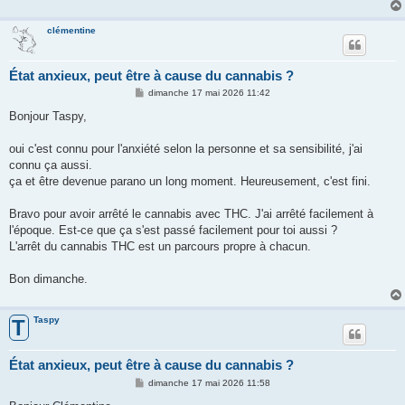
clémentine
État anxieux, peut être à cause du cannabis ?
M
dimanche 17 mai 2026 11:42
e
s
Bonjour Taspy,
s
a
g
oui c'est connu pour l'anxiété selon la personne et sa sensibilité, j'ai
e
connu ça aussi.
ça et être devenue parano un long moment. Heureusement, c'est fini.
Bravo pour avoir arrêté le cannabis avec THC. J'ai arrêté facilement à
l'époque. Est-ce que ça s'est passé facilement pour toi aussi ?
L'arrêt du cannabis THC est un parcours propre à chacun.
Bon dimanche.
Taspy
T
État anxieux, peut être à cause du cannabis ?
M
dimanche 17 mai 2026 11:58
e
s