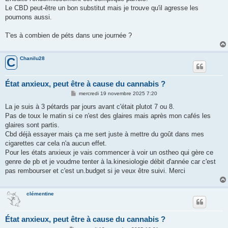
Le CBD peut-être un bon substitut mais je trouve qu'il agresse les
poumons aussi.
T'es à combien de péts dans une journée ?
Chanilu28
C
État anxieux, peut être à cause du cannabis ?
M
mercredi 19 novembre 2025 7:20
e
s
La je suis à 3 pétards par jours avant c'était plutot 7 ou 8.
s
Pas de toux le matin si ce n'est des glaires mais après mon cafés les
a
g
glaires sont partis.
e
Cbd déjà essayer mais ça me sert juste à mettre du goût dans mes
cigarettes car cela n'a aucun effet.
Pour les états anxieux je vais commencer à voir un ostheo qui gère ce
genre de pb et je voudme tenter à la.kinesiologie débit d'année car c'est
pas rembourser et c'est un.budget si je veux être suivi. Merci
clémentine
État anxieux, peut être à cause du cannabis ?