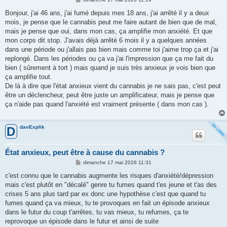
e
s
Bonjour, j'ai 46 ans, j'ai fumé depuis mes 18 ans, j'ai arrêté il y a deux
s
mois, je pense que le cannabis peut me faire autant de bien que de mal,
a
g
mais je pense que oui, dans mon cas, ça amplifie mon anxiété. Et que
e
mon corps dit stop. J'avais déjà arrêté 6 mois il y a quelques années
dans une période ou j'allais pas bien mais comme toi j'aime trop ça et j'ai
replongé. Dans les périodes ou ça va j'ai l'impression que ça me fait du
bien ( sûrement à tort ) mais quand je suis très anxieux je vois bien que
ça amplifie tout.
De là à dire que l'état anxieux vient du cannabis je ne sais pas, c'est peut
être un déclencheur, peut être juste un amplificateur, mais je pense que
ça n'aide pas quand l'anxiété est vraiment présente ( dans mon cas ).
davExplik
D
État anxieux, peut être à cause du cannabis ?
M
dimanche 17 mai 2026 11:31
e
s
c'est connu que le cannabis augmente les risques d'anxiété/dépression
s
mais c'est plutôt en "décalé" genre tu fumes quand t'es jeune et t'as des
a
g
crises 5 ans plus tard par ex donc une hypothèse c'est que quand tu
e
fumes quand ça va mieux, tu te provoques en fait un épisode anxieux
dans le futur du coup t'arrêtes, tu vas mieux, tu refumes, ça te
reprovoque un épisode dans le futur et ainsi de suite