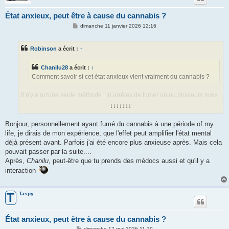
État anxieux, peut être à cause du cannabis ?
M
dimanche 11 janvier 2026 12:16
e
s
s
Robinson
a écrit :
↑
a
g
e
Chanilu28
a écrit :
↑
Comment savoir si cet état anxieux vient vraiment du cannabis ?
Il n'y a qu'une seule méthode : tu arrêtes de fumer un ou plusieurs mois
et tu vois si tu es toujours anxieux.
↓↓↓↓↓↓↓
Bonjour, personnellement ayant fumé du cannabis à une période of my
Si tu veux arrêter, il te faut quelque chose de compensatoire. La
life, je dirais de mon expérience, que l'effet peut amplifier l'état mental
consommation de cannabis répond à un besoin que tu dois combler.
déjà présent avant. Parfois j'ai été encore plus anxieuse après. Mais cela
pouvait passer par la suite....
Après,
Chanilu
, peut-être que tu prends des médocs aussi et qu'il y a
interaction
Taspy
T
État anxieux, peut être à cause du cannabis ?
M
dimanche 17 mai 2026 11:19