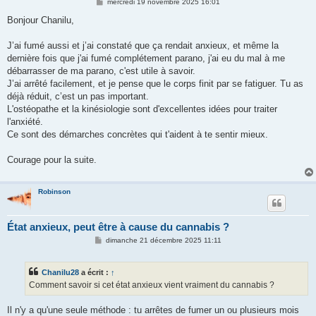
M
mercredi 19 novembre 2025 16:01
e
s
Bonjour Chanilu,
s
a
g
J’ai fumé aussi et j’ai constaté que ça rendait anxieux, et même la
e
dernière fois que j'ai fumé complétement parano, j'ai eu du mal à me
débarrasser de ma parano, c'est utile à savoir.
J’ai arrêté facilement, et je pense que le corps finit par se fatiguer. Tu as
déjà réduit, c’est un pas important.
L'ostéopathe et la kinésiologie sont d'excellentes idées pour traiter
l'anxiété.
Ce sont des démarches concrètes qui t'aident à te sentir mieux.
Courage pour la suite.
Robinson
État anxieux, peut être à cause du cannabis ?
M
dimanche 21 décembre 2025 11:11
e
s
s
Chanilu28
a écrit :
↑
a
g
Comment savoir si cet état anxieux vient vraiment du cannabis ?
e
Il n'y a qu'une seule méthode : tu arrêtes de fumer un ou plusieurs mois