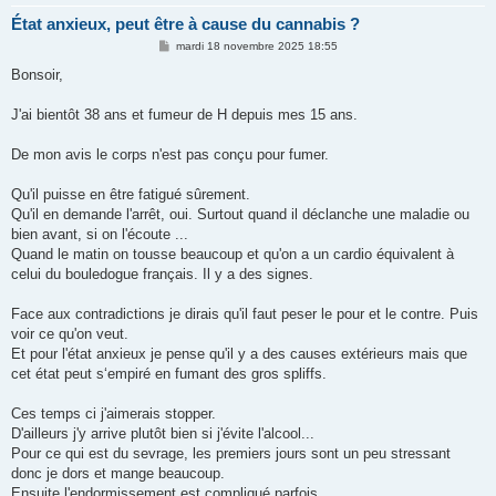
État anxieux, peut être à cause du cannabis ?
M
mardi 18 novembre 2025 18:55
e
s
Bonsoir,
s
a
g
J'ai bientôt 38 ans et fumeur de H depuis mes 15 ans.
e
De mon avis le corps n'est pas conçu pour fumer.
Qu'il puisse en être fatigué sûrement.
Qu'il en demande l'arrêt, oui. Surtout quand il déclanche une maladie ou
bien avant, si on l'écoute ...
Quand le matin on tousse beaucoup et qu'on a un cardio équivalent à
celui du bouledogue français. Il y a des signes.
Face aux contradictions je dirais qu'il faut peser le pour et le contre. Puis
voir ce qu'on veut.
Et pour l'état anxieux je pense qu'il y a des causes extérieurs mais que
cet état peut s‘empiré en fumant des gros spliffs.
Ces temps ci j'aimerais stopper.
D'ailleurs j'y arrive plutôt bien si j'évite l'alcool...
Pour ce qui est du sevrage, les premiers jours sont un peu stressant
donc je dors et mange beaucoup.
Ensuite l'endormissement est compliqué parfois.