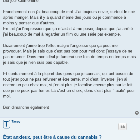
Bonjour Clémentine,
s
a
g
Franchement non j'ai beaucoup de mal. J'ai toujours envie, surtout le soir
e
après manger. Mais il y a quand même des jours ou je commence à
moins y penser que d'autres.
En fait j'ai l'impression que ça m'aidait à me poser, depuis que j'ai arrêté
j'ai beaucoup de mal à regarder un film ou une série par exemple.
Bizarrement j'aime trop l'effet malgré l'angoisse que ça peut me
provoquer. Mais je sais que c'est pas bon pour moi donc j'essaye de ne
pas refumer. Dans mon idéal je fumerai une fois de temps en temps mais
je sais que je n'en suis pas capable.
Et contrairement à la plupart des gens que je connais, qui ont besoin de
tout jeter pour ne pas refumer et être tenté, moi c'est l'inverse, j'en ai
encore un peu chez moi, si j'en ai plus je focalise encore plus sur le fait
que je ne peux pas fumer. Là c'est un choix, donc c'est plus "facile" pour
moi.
Bon dimanche également
Taspy
T
État anxieux, peut être à cause du cannabis ?