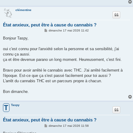
clémentine
État anxieux, peut être à cause du cannabis ?
M
dimanche 17 mai 2026 11:42
e
s
Bonjour Taspy,
s
a
g
oui c'est connu pour l'anxiété selon la personne et sa sensibilité, j'ai
e
connu ça aussi.
ça et être devenue parano un long moment. Heureusement, c'est fini.
Bravo pour avoir arrêté le cannabis avec THC. J'ai arrêté facilement à
l'époque. Est-ce que ça s'est passé facilement pour toi aussi ?
L'arrêt du cannabis THC est un parcours propre à chacun.
Bon dimanche.
Taspy
T
État anxieux, peut être à cause du cannabis ?
M
dimanche 17 mai 2026 11:58
e
s