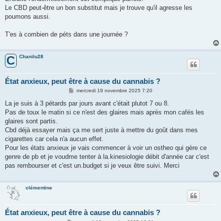
Le CBD peut-être un bon substitut mais je trouve qu'il agresse les
poumons aussi.
T'es à combien de péts dans une journée ?
Chanilu28
C
État anxieux, peut être à cause du cannabis ?
M
mercredi 19 novembre 2025 7:20
e
s
La je suis à 3 pétards par jours avant c'était plutot 7 ou 8.
s
Pas de toux le matin si ce n'est des glaires mais après mon cafés les
a
g
glaires sont partis.
e
Cbd déjà essayer mais ça me sert juste à mettre du goût dans mes
cigarettes car cela n'a aucun effet.
Pour les états anxieux je vais commencer à voir un ostheo qui gère ce
genre de pb et je voudme tenter à la.kinesiologie débit d'année car c'est
pas rembourser et c'est un.budget si je veux être suivi. Merci
clémentine
État anxieux, peut être à cause du cannabis ?