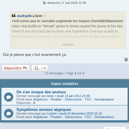
M
dimanche 17 mai 2026 11:58
e
s
s
davExplik
a écrit :
↑
a
g
c'est connu que le cannabis augmente les risques d'anxiété/dépression
e
mais c'est plutôt en "décalé" genre tu fumes quand t'es jeune et t'as des
crises 5 ans plus tard par ex donc une hypothèse c'est que quand tu
fumes quand ça va mieux, tu te provoques en fait un épisode anxieux
dans le futur du coup t'arrêtes, tu vas mieux, tu refumes, ça te
↓↓↓↓↓↓↓
reprovoque un épisode dans le futur et ainsi de suite
Oui je pense que c'est exactement ça.
Répondre
12 messages • Page
1
sur
1
Sujets similaires
On s'en moque des anxieux
Dernier message par
lewis
«
jeudi 14 juin 2012 23:48
Posté dans
Angoisses - Phobies - Obsessions - TOC - Somatisations
Réponses :
6
Symptômes anxieux atypiques
Dernier message par
Lorient
«
jeudi 14 décembre 2023 22:16
Posté dans
Angoisses - Phobies - Obsessions - TOC - Somatisations