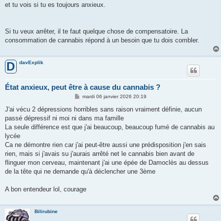
et tu vois si tu es toujours anxieux.
Si tu veux arrêter, il te faut quelque chose de compensatoire. La
consommation de cannabis répond à un besoin que tu dois combler.
davExplik
D
État anxieux, peut être à cause du cannabis ?
M
mardi 06 janvier 2026 20:19
e
s
J'ai vécu 2 dépressions horribles sans raison vraiment définie, aucun
s
passé dépressif ni moi ni dans ma famille
a
g
La seule différence est que j'ai beaucoup, beaucoup fumé de cannabis au
e
lycée
Ca ne démontre rien car j'ai peut-être aussi une prédisposition j'en sais
rien, mais si j'avais su j'aurais arrêté net le cannabis bien avant de
flinguer mon cerveau, maintenant j'ai une épée de Damoclès au dessus
de la tête qui ne demande qu'à déclencher une 3ème
A bon entendeur lol, courage
Bilirubine