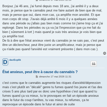
e
s
Bonjour, j'ai 46 ans, j'ai fumé depuis mes 18 ans, j'ai arrêté il y a deux
s
mois, je pense que le cannabis peut me faire autant de bien que de mal,
a
g
mais je pense que oui, dans mon cas, ça amplifie mon anxiété. Et que
e
mon corps dit stop. J'avais déjà arrêté 6 mois il y a quelques années
dans une période ou j'allais pas bien mais comme toi j'aime trop ça et j'ai
replongé. Dans les périodes ou ça va j'ai l'impression que ça me fait du
bien ( sûrement à tort ) mais quand je suis très anxieux je vois bien que
ça amplifie tout.
De là à dire que l'état anxieux vient du cannabis je ne sais pas, c'est peut
être un déclencheur, peut être juste un amplificateur, mais je pense que
ça n'aide pas quand l'anxiété est vraiment présente ( dans mon cas ).
davExplik
D
État anxieux, peut être à cause du cannabis ?
M
dimanche 17 mai 2026 11:31
e
s
c'est connu que le cannabis augmente les risques d'anxiété/dépression
s
mais c'est plutôt en "décalé" genre tu fumes quand t'es jeune et t'as des
a
g
crises 5 ans plus tard par ex donc une hypothèse c'est que quand tu
e
fumes quand ça va mieux, tu te provoques en fait un épisode anxieux
dans le futur du coup t'arrêtes, tu vas mieux, tu refumes, ça te
reprovoque un épisode dans le futur et ainsi de suite