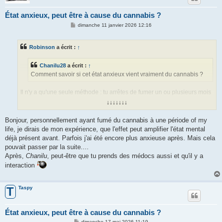
État anxieux, peut être à cause du cannabis ?
M
dimanche 11 janvier 2026 12:16
e
s
s
Robinson
a écrit :
↑
a
g
e
Chanilu28
a écrit :
↑
Comment savoir si cet état anxieux vient vraiment du cannabis ?
Il n'y a qu'une seule méthode : tu arrêtes de fumer un ou plusieurs mois
et tu vois si tu es toujours anxieux.
↓↓↓↓↓↓↓
Bonjour, personnellement ayant fumé du cannabis à une période of my
Si tu veux arrêter, il te faut quelque chose de compensatoire. La
life, je dirais de mon expérience, que l'effet peut amplifier l'état mental
consommation de cannabis répond à un besoin que tu dois combler.
déjà présent avant. Parfois j'ai été encore plus anxieuse après. Mais cela
pouvait passer par la suite....
Après,
Chanilu
, peut-être que tu prends des médocs aussi et qu'il y a
interaction
Taspy
T
État anxieux, peut être à cause du cannabis ?
M
dimanche 17 mai 2026 11:19