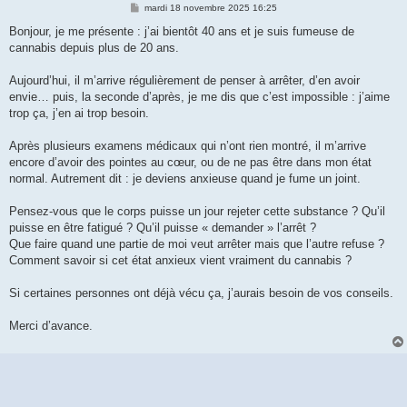
M
mardi 18 novembre 2025 16:25
e
s
Bonjour, je me présente : j’ai bientôt 40 ans et je suis fumeuse de
s
cannabis depuis plus de 20 ans.
a
g
e
Aujourd’hui, il m’arrive régulièrement de penser à arrêter, d’en avoir
envie… puis, la seconde d’après, je me dis que c’est impossible : j’aime
trop ça, j’en ai trop besoin.
Après plusieurs examens médicaux qui n’ont rien montré, il m’arrive
encore d’avoir des pointes au cœur, ou de ne pas être dans mon état
normal. Autrement dit : je deviens anxieuse quand je fume un joint.
Pensez-vous que le corps puisse un jour rejeter cette substance ? Qu’il
puisse en être fatigué ? Qu’il puisse « demander » l’arrêt ?
Que faire quand une partie de moi veut arrêter mais que l’autre refuse ?
Comment savoir si cet état anxieux vient vraiment du cannabis ?
Si certaines personnes ont déjà vécu ça, j’aurais besoin de vos conseils.
Merci d’avance.