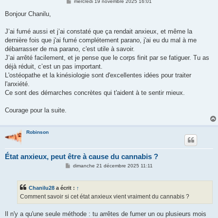
M
mercredi 19 novembre 2025 16:01
e
s
Bonjour Chanilu,
s
a
g
J’ai fumé aussi et j’ai constaté que ça rendait anxieux, et même la
e
dernière fois que j'ai fumé complétement parano, j'ai eu du mal à me
débarrasser de ma parano, c'est utile à savoir.
J’ai arrêté facilement, et je pense que le corps finit par se fatiguer. Tu as
déjà réduit, c’est un pas important.
L'ostéopathe et la kinésiologie sont d'excellentes idées pour traiter
l'anxiété.
Ce sont des démarches concrètes qui t'aident à te sentir mieux.
Courage pour la suite.
Robinson
État anxieux, peut être à cause du cannabis ?
M
dimanche 21 décembre 2025 11:11
e
s
s
Chanilu28
a écrit :
↑
a
g
Comment savoir si cet état anxieux vient vraiment du cannabis ?
e
Il n'y a qu'une seule méthode : tu arrêtes de fumer un ou plusieurs mois