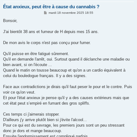
État anxieux, peut être à cause du cannabis ?
M
mardi 18 novembre 2025 18:55
e
s
Bonsoir,
s
a
g
J'ai bientôt 38 ans et fumeur de H depuis mes 15 ans.
e
De mon avis le corps n'est pas conçu pour fumer.
Qu'il puisse en être fatigué sûrement.
Qu'il en demande l'arrêt, oui. Surtout quand il déclanche une maladie ou
bien avant, si on l'écoute ...
Quand le matin on tousse beaucoup et qu'on a un cardio équivalent à
celui du bouledogue français. Il y a des signes.
Face aux contradictions je dirais qu'il faut peser le pour et le contre. Puis
voir ce qu'on veut.
Et pour l'état anxieux je pense qu'il y a des causes extérieurs mais que
cet état peut s‘empiré en fumant des gros spliffs.
Ces temps ci j'aimerais stopper.
D'ailleurs j'y arrive plutôt bien si j'évite l'alcool...
Pour ce qui est du sevrage, les premiers jours sont un peu stressant
donc je dors et mange beaucoup.
Ensuite l'endormissement est compliqué parfois.