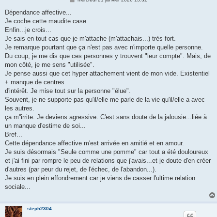
e
s
Dépendance affective...
s
Je coche cette maudite case...
a
g
Enfin...je crois...
e
Je sais en tout cas que je m'attache (m'attachais...) très fort.
Je remarque pourtant que ça n'est pas avec n'importe quelle personne.
Du coup, je me dis que ces personnes y trouvent "leur compte". Mais, de
mon côté, je me sens "utilisée".
Je pense aussi que cet hyper attachement vient de mon vide. Existentiel
+ manque de centres
d'intérêt. Je mise tout sur la personne "élue".
Souvent, je ne supporte pas qu'il/elle me parle de la vie qu'il/elle a avec
les autres.
ça m''irrite. Je deviens agressive. C'est sans doute de la jalousie...liée à
un manque d'estime de soi...
Bref...
Cette dépendance affective m'est arrivée en amitié et en amour.
Je suis désormais "Seule comme une pomme" car tout a été douloureux
et j'ai fini par rompre le peu de relations que j'avais...et je doute d'en créer
d'autres (par peur du rejet, de l'échec, de l'abandon...).
Je suis en plein effondrement car je viens de casser l'ultime relation
sociale...
steph2304