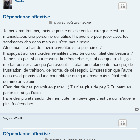
Sasha
Dépendance affective
M
jeudi 15 août 2024 10:49
e
s
Je peux me tromper, mais je pense qu’elle voulait dire que c’est un
s
manipulateur, une personne qui utilise l’hypocrisie pour jouer avec les
a
g
sentiments des gens mais qui n’est pas sincère.
e
Ah mince, il a l’air de t’avoir envoûtée si je puis dire =/
Il appuyait sur des cordes sensibles chez toi ou comblait des besoins ?
Je ne sais pas si on a ressenti la même chose, mais ce que tu dis, ça
me fait penser à ce que j’ai ressenti : c’était un mélange de manque, de
frustration, de trahison, de honte, de désespoir. L’impression que l’autre
nous avait promis la lune pour obtenir quelque chose puis s’était enfui
comme un voleur.
C’est dur de pas pouvoir en parler =( Tu n’as plus de psy ? Tu peux en
parler ici, si ça t’aide.
Faire des projets seulx, de mon côté, je trouve que c’est ce qui m’aide le
plus à décrocher.
VirginiaWoolf
Dépendance affective
M
mercredi 21 janvier 2026 13:32