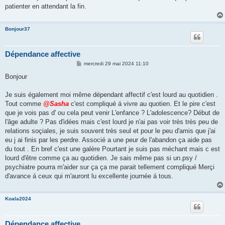
patienter en attendant la fin.
Bonjour37
Dépendance affective
M
mercredi 29 mai 2024 11:10
e
s
Bonjour
s
a
g
Je suis également moi même dépendant affectif c'est lourd au quotidien .
e
Tout comme
@Sasha
c'est compliqué á vivre au quotien. Et le pire c'est
que je vois pas d' ou cela peut venir L'enfance ? L'adolescence? Début de
l'âge adulte ? Pas d'idées mais c'est lourd je n'ai pas voir très très peu de
relations soçiales, je suis souvent très seul et pour le peu d'amis que j'ai
eu j ai finis par les perdre. Associé a une peur de l'abandon ça aide pas
du tout . En bref c'est une galère Pourtant je suis pas méchant mais c est
lourd d'être comme ça au quotidien. Je sais même pas si un.psy /
psychiatre pourra m'aider sur ça ça me parait tellement compliqué Merçi
d'avance á ceux qui m'auront lu excellente journée á tous.
Koala2024
Dépendance affective