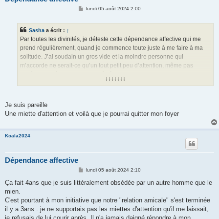
M
lundi 05 août 2024 2:00
e
s
s
Sasha
a écrit :
↑
a
g
Par toutes les divinités, je déteste cette dépendance affective qui me
e
prend régulièrement, quand je commence toute juste à me faire à ma
solitude. J’ai soudain un gros vide et la moindre personne qui
m’accorde ne serait-ce qu’un tout petit peu d’attention, même pas
forcément spécialement destinée à moi, parfois juste polie, eh ben ça
↓↓↓↓↓↓↓
rate pas, mon cœur s’en fait un crush… Y a moyen de tuer ça ?
Je suis pareille
Une miette d'attention et voilà que je pourrai quitter mon foyer
Koala2024
Dépendance affective
M
lundi 05 août 2024 2:10
e
s
Ça fait 4ans que je suis littéralement obsédée par un autre homme que le
s
mien.
a
g
C'est pourtant à mon initiative que notre "relation amicale" s'est terminée
e
il y a 3ans : je ne supportais pas les miettes d'attention qu'il me laissait,
je refusais de lui courir après. Il n'a jamais daigné répondre à mon