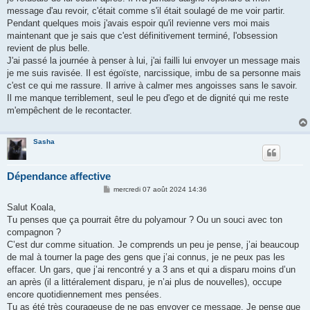
message d'au revoir, c'était comme s'il était soulagé de me voir partir.
Pendant quelques mois j'avais espoir qu'il revienne vers moi mais
maintenant que je sais que c'est définitivement terminé, l'obsession
revient de plus belle.
J'ai passé la journée à penser à lui, j'ai failli lui envoyer un message mais
je me suis ravisée. Il est égoïste, narcissique, imbu de sa personne mais
c'est ce qui me rassure. Il arrive à calmer mes angoisses sans le savoir.
Il me manque terriblement, seul le peu d'ego et de dignité qui me reste
m'empêchent de le recontacter.
Sasha
Dépendance affective
M
mercredi 07 août 2024 14:36
e
s
Salut Koala,
s
Tu penses que ça pourrait être du polyamour ? Ou un souci avec ton
a
g
compagnon ?
e
C’est dur comme situation. Je comprends un peu je pense, j’ai beaucoup
de mal à tourner la page des gens que j’ai connus, je ne peux pas les
effacer. Un gars, que j’ai rencontré y a 3 ans et qui a disparu moins d’un
an après (il a littéralement disparu, je n’ai plus de nouvelles), occupe
encore quotidiennement mes pensées.
Tu as été très courageuse de ne pas envoyer ce message. Je pense que