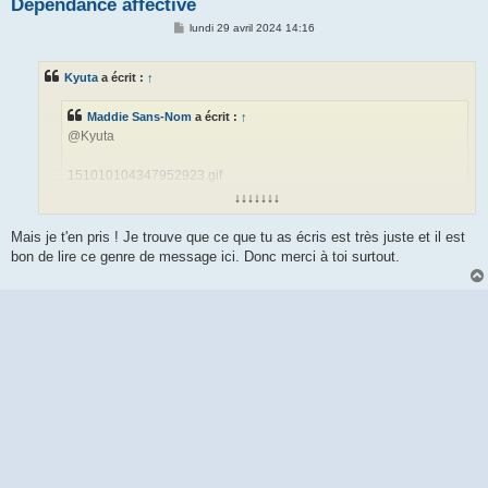
Dépendance affective
M
lundi 29 avril 2024 14:16
e
s
s
Kyuta
a écrit :
↑
a
g
e
Maddie Sans-Nom
a écrit :
↑
@Kyuta
151010104347952923.gif
↓↓↓↓↓↓↓
merci pour ton soutien
Mais je t'en pris ! Je trouve que ce que tu as écris est très juste et il est
bon de lire ce genre de message ici. Donc merci à toi surtout.