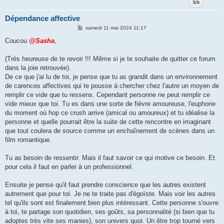
Dépendance affective
M
samedi 11 mai 2024 11:17
e
s
Coucou
@Sasha
,
s
a
g
(Très heureuse de te revoir !!! Même si je te souhaite de quitter ce forum
e
dans la joie retrouvée).
De ce que j'ai lu de toi, je pense que tu as grandit dans un environnement
de carences affectives qui te pousse à chercher chez l'autre un moyen de
remplir ce vide que tu ressens. Cependant personne ne peut remplir ce
vide mieux que toi. Tu es dans une sorte de fièvre amoureuse, l'euphorie
du moment où hop ce crush arrive (amical ou amoureux) et tu idéalise la
personne et quelle pourrait être la suite de cette rencontre en imaginant
que tout coulera de source comme un enchaînement de scènes dans un
film romantique.
Tu as besoin de ressentir. Mais il faut savoir ce qui motive ce besoin. Et
pour cela il faut en parler à un professionnel.
Ensuite je pense qu'il faut prendre conscience que les autres existent
autrement que pour toi. Je ne te traite pas d'égoïste. Mais voir les autres
tel qu'ils sont est finalement bien plus intéressant. Cette personne s'ouvre
à toi, te partage son quotidien, ses goûts, sa personnalité (si bien que tu
adoptes très vite ses manies), son univers quoi. Un être trop tourné vers