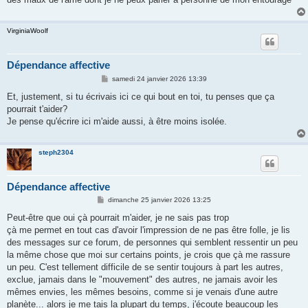
VirginiaWoolf
Dépendance affective
M
samedi 24 janvier 2026 13:39
e
s
Et, justement, si tu écrivais ici ce qui bout en toi, tu penses que ça
s
pourrait t'aider?
a
g
Je pense qu'écrire ici m'aide aussi, à être moins isolée.
e
steph2304
Dépendance affective
M
dimanche 25 janvier 2026 13:25
e
s
Peut-être que oui çà pourrait m'aider, je ne sais pas trop
s
çà me permet en tout cas d'avoir l'impression de ne pas être folle, je lis
a
g
des messages sur ce forum, de personnes qui semblent ressentir un peu
e
la même chose que moi sur certains points, je crois que çà me rassure
un peu. C'est tellement difficile de se sentir toujours à part les autres,
exclue, jamais dans le "mouvement" des autres, ne jamais avoir les
mêmes envies, les mêmes besoins, comme si je venais d'une autre
planète... alors je me tais la plupart du temps, j'écoute beaucoup les