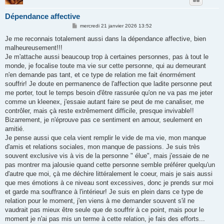
Dépendance affective
M
mercredi 21 janvier 2026 13:52
e
s
Je me reconnais totalement aussi dans la dépendance affective, bien
s
malheureusement!!!
a
g
Je m'attache aussi beaucoup trop à certaines personnes, pas à tout le
e
monde, je focalise toute ma vie sur cette personne, qui au demeurant
n'en demande pas tant, et ce type de relation me fait énormément
souffrir! Je doute en permanence de l'affection que ladite personne peut
me porter, tout le temps besoin d'être rassurée qu'on ne va pas me jeter
comme un kleenex, j'essaie autant faire se peut de me canaliser, me
contrôler, mais çà reste extrêmement difficile, presque invivable!!
Bizarrement, je n'éprouve pas ce sentiment en amour, seulement en
amitié.
Je pense aussi que cela vient remplir le vide de ma vie, mon manque
d'amis et relations sociales, mon manque de passions. Je suis très
souvent exclusive vis à vis de la personne " élue", mais j'essaie de ne
pas montrer ma jalousie quand cette personne semble préférer quelqu'un
d'autre que moi, çà me déchire littéralement le coeur, mais je sais aussi
que mes émotions à ce niveau sont excessives, donc je prends sur moi
et garde ma souffrance à l'intérieur! Je suis en plein dans ce type de
relation pour le moment, j'en viens à me demander souvent s'il ne
vaudrait pas mieux être seule que de souffrir à ce point, mais pour le
moment je n'ai pas mis un terme à cette relation, je fais des efforts...