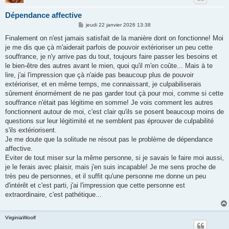
Dépendance affective
M
jeudi 22 janvier 2026 13:38
e
s
Finalement on n'est jamais satisfait de la manière dont on fonctionne! Moi
s
je me dis que çà m'aiderait parfois de pouvoir extérioriser un peu cette
a
g
souffrance, je n'y arrive pas du tout, toujours faire passer les besoins et
e
le bien-être des autres avant le mien, quoi qu'il m'en coûte... Mais à te
lire, j'ai l'impression que çà n'aide pas beaucoup plus de pouvoir
extérioriser, et en même temps, me connaissant, je culpabiliserais
sûrement énormément de ne pas garder tout çà pour moi, comme si cette
souffrance n'était pas légitime en somme! Je vois comment les autres
fonctionnent autour de moi, c'est clair qu'ils se posent beaucoup moins de
questions sur leur légitimité et ne semblent pas éprouver de culpabilité
s'ils extériorisent.
Je me doute que la solitude ne résout pas le problème de dépendance
affective.
Eviter de tout miser sur la même personne, si je savais le faire moi aussi,
je le ferais avec plaisir, mais j'en suis incapable! Je me sens proche de
très peu de personnes, et il suffit qu'une personne me donne un peu
d'intérêt et c'est parti, j'ai l'impression que cette personne est
extraordinaire, c'est pathétique...
VirginiaWoolf