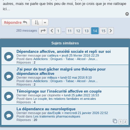
autres, mais ne parle que très peu de moi, bon je crois que je me rattrape
ici...
Répondre
Page
14
sur
15
1
11
12
13
14
15
Précédente
Suivant
283 messages
…
Sujets similaires
Dépendance affective, anxiété sociale et repli sur soi
Dernier message par
cattleya
«
jeudi 25 février 2016 22:29
Posté dans
Addictions : Drogues - Tabac - Alcool - Jeux...
Réponses :
2
J'ai peur de tout gâcher malgré une thérapie pour
dépendance affective
Dernier message par
millaya
«
lundi 02 mai 2016 8:10
Posté dans
Addictions : Drogues - Tabac - Alcool - Jeux...
Réponses :
2
Témoignage sur l'insécurité affective en couple
Dernier message par
clopinette
«
lundi 25 juillet 2022 16:53
Posté dans
Le couple, les relations familiales et amicales
Réponses :
4
La dépendance au neuroleptique
Dernier message par
davExplik
«
mercredi 21 janvier 2026 22:52
Posté dans
Les traitements pharmaceutiques
Réponses :
20
1
2