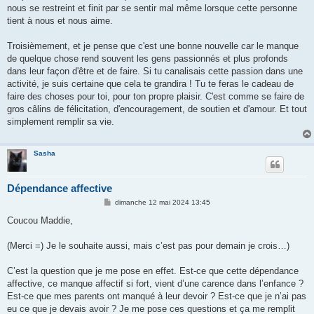
nous se restreint et finit par se sentir mal même lorsque cette personne
tient à nous et nous aime.
Troisièmement, et je pense que c'est une bonne nouvelle car le manque
de quelque chose rend souvent les gens passionnés et plus profonds
dans leur façon d'être et de faire. Si tu canalisais cette passion dans une
activité, je suis certaine que cela te grandira ! Tu te feras le cadeau de
faire des choses pour toi, pour ton propre plaisir. C'est comme se faire de
gros câlins de félicitation, d'encouragement, de soutien et d'amour. Et tout
simplement remplir sa vie.
Sasha
Dépendance affective
M
dimanche 12 mai 2024 13:45
e
s
Coucou Maddie,
s
a
g
(Merci =) Je le souhaite aussi, mais c’est pas pour demain je crois…)
e
C’est la question que je me pose en effet. Est-ce que cette dépendance
affective, ce manque affectif si fort, vient d’une carence dans l’enfance ?
Est-ce que mes parents ont manqué à leur devoir ? Est-ce que je n’ai pas
eu ce que je devais avoir ? Je me pose ces questions et ça me remplit