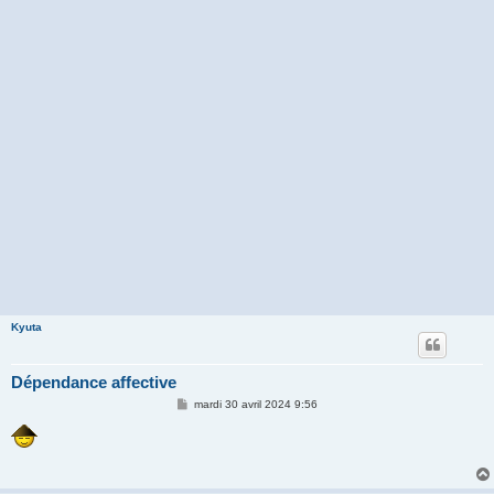
Kyuta
Dépendance affective
M
mardi 30 avril 2024 9:56
e
s
s
a
g
e