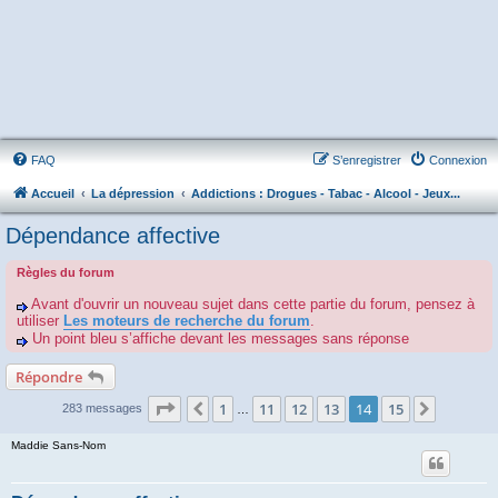
FAQ
S’enregistrer
Connexion
Accueil
La dépression
Addictions : Drogues - Tabac - Alcool - Jeux...
Dépendance affective
Règles du forum
Avant d'ouvrir un nouveau sujet dans cette partie du forum, pensez à
utiliser
Les moteurs de recherche du forum
.
Un point bleu s’affiche devant les messages sans réponse
Répondre
Page
14
sur
15
1
11
12
13
14
15
Précédente
Suivant
283 messages
…
Maddie Sans-Nom