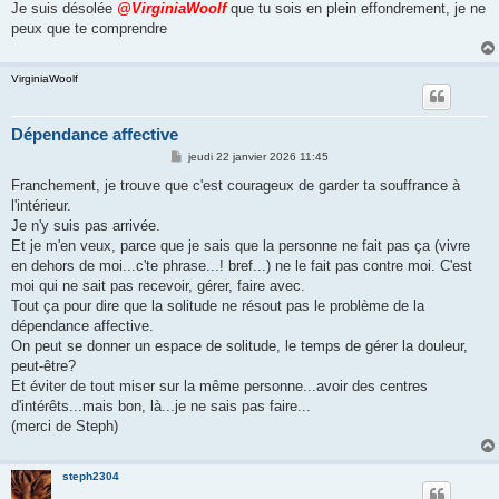
Je suis désolée
@VirginiaWoolf
que tu sois en plein effondrement, je ne
peux que te comprendre
VirginiaWoolf
Dépendance affective
M
jeudi 22 janvier 2026 11:45
e
s
Franchement, je trouve que c'est courageux de garder ta souffrance à
s
l'intérieur.
a
g
Je n'y suis pas arrivée.
e
Et je m'en veux, parce que je sais que la personne ne fait pas ça (vivre
en dehors de moi...c'te phrase...! bref...) ne le fait pas contre moi. C'est
moi qui ne sait pas recevoir, gérer, faire avec.
Tout ça pour dire que la solitude ne résout pas le problème de la
dépendance affective.
On peut se donner un espace de solitude, le temps de gérer la douleur,
peut-être?
Et éviter de tout miser sur la même personne...avoir des centres
d'intérêts...mais bon, là...je ne sais pas faire...
(merci de Steph)
steph2304