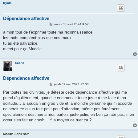
Kyuta
Dépendance affective
M
mardi 30 avril 2024 9:57
e
s
a mon tour de t'exprimer toute ma reconnaissance.
s
les mots comptent plus que nos maux.
a
g
tu as été salvatrice.
e
merci pour ça Maddie
Sasha
Dépendance affective
M
jeudi 09 mai 2024 17:33
e
s
Par toutes les divinités, je déteste cette dépendance affective qui me
s
prend régulièrement, quand je commence toute juste à me faire à ma
a
g
solitude. J’ai soudain un gros vide et la moindre personne qui m’accorde
e
ne serait-ce qu’un tout petit peu d’attention, même pas forcément
spécialement destinée à moi, parfois juste polie, eh ben ça rate pas, mon
cœur s’en fait un crush… Y a moyen de tuer ça ?
Maddie Sans-Nom