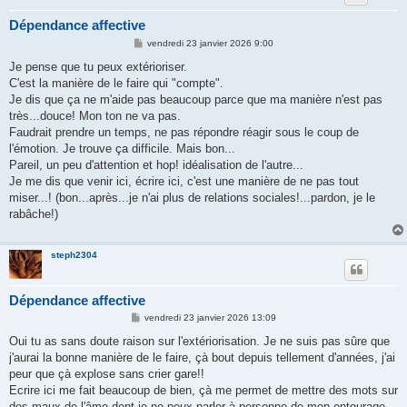
Dépendance affective
M
vendredi 23 janvier 2026 9:00
e
s
Je pense que tu peux extérioriser.
s
C'est la manière de le faire qui "compte".
a
g
Je dis que ça ne m'aide pas beaucoup parce que ma manière n'est pas
e
très...douce! Mon ton ne va pas.
Faudrait prendre un temps, ne pas répondre réagir sous le coup de
l'émotion. Je trouve ça difficile. Mais bon...
Pareil, un peu d'attention et hop! idéalisation de l'autre...
Je me dis que venir ici, écrire ici, c'est une manière de ne pas tout
miser...! (bon...après...je n'ai plus de relations sociales!...pardon, je le
rabâche!)
steph2304
Dépendance affective
M
vendredi 23 janvier 2026 13:09
e
s
Oui tu as sans doute raison sur l'extériorisation. Je ne suis pas sûre que
s
j'aurai la bonne manière de le faire, çà bout depuis tellement d'années, j'ai
a
g
peur que çà explose sans crier gare!!
e
Ecrire ici me fait beaucoup de bien, çà me permet de mettre des mots sur
des maux de l'âme dont je ne peux parler à personne de mon entourage