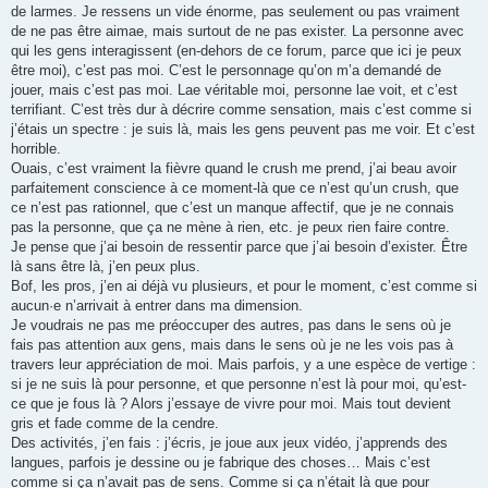
de larmes. Je ressens un vide énorme, pas seulement ou pas vraiment
de ne pas être aimae, mais surtout de ne pas exister. La personne avec
qui les gens interagissent (en-dehors de ce forum, parce que ici je peux
être moi), c’est pas moi. C’est le personnage qu’on m’a demandé de
jouer, mais c’est pas moi. Lae véritable moi, personne lae voit, et c’est
terrifiant. C’est très dur à décrire comme sensation, mais c’est comme si
j’étais un spectre : je suis là, mais les gens peuvent pas me voir. Et c’est
horrible.
Ouais, c’est vraiment la fièvre quand le crush me prend, j’ai beau avoir
parfaitement conscience à ce moment-là que ce n’est qu’un crush, que
ce n’est pas rationnel, que c’est un manque affectif, que je ne connais
pas la personne, que ça ne mène à rien, etc. je peux rien faire contre.
Je pense que j’ai besoin de ressentir parce que j’ai besoin d’exister. Être
là sans être là, j’en peux plus.
Bof, les pros, j’en ai déjà vu plusieurs, et pour le moment, c’est comme si
aucun·e n’arrivait à entrer dans ma dimension.
Je voudrais ne pas me préoccuper des autres, pas dans le sens où je
fais pas attention aux gens, mais dans le sens où je ne les vois pas à
travers leur appréciation de moi. Mais parfois, y a une espèce de vertige :
si je ne suis là pour personne, et que personne n’est là pour moi, qu’est-
ce que je fous là ? Alors j’essaye de vivre pour moi. Mais tout devient
gris et fade comme de la cendre.
Des activités, j’en fais : j’écris, je joue aux jeux vidéo, j’apprends des
langues, parfois je dessine ou je fabrique des choses… Mais c’est
comme si ça n’avait pas de sens. Comme si ça n’était là que pour