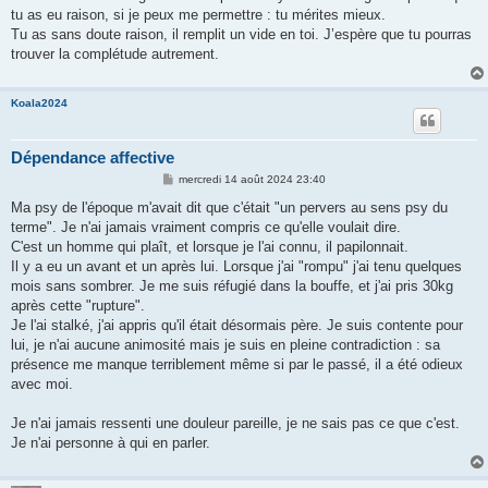
tu as eu raison, si je peux me permettre : tu mérites mieux.
Tu as sans doute raison, il remplit un vide en toi. J’espère que tu pourras
trouver la complétude autrement.
Koala2024
Dépendance affective
M
mercredi 14 août 2024 23:40
e
s
Ma psy de l'époque m'avait dit que c'était "un pervers au sens psy du
s
terme". Je n'ai jamais vraiment compris ce qu'elle voulait dire.
a
g
C'est un homme qui plaît, et lorsque je l'ai connu, il papilonnait.
e
Il y a eu un avant et un après lui. Lorsque j'ai "rompu" j'ai tenu quelques
mois sans sombrer. Je me suis réfugié dans la bouffe, et j'ai pris 30kg
après cette "rupture".
Je l'ai stalké, j'ai appris qu'il était désormais père. Je suis contente pour
lui, je n'ai aucune animosité mais je suis en pleine contradiction : sa
présence me manque terriblement même si par le passé, il a été odieux
avec moi.
Je n'ai jamais ressenti une douleur pareille, je ne sais pas ce que c'est.
Je n'ai personne à qui en parler.