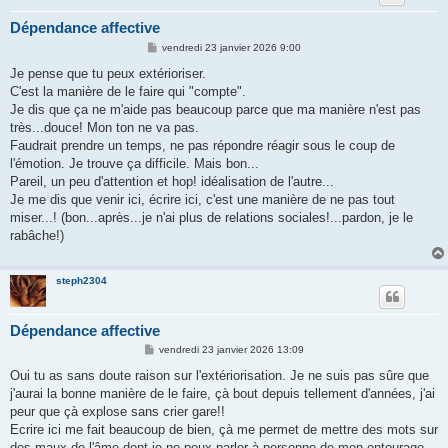
Dépendance affective
M
vendredi 23 janvier 2026 9:00
e
s
Je pense que tu peux extérioriser.
s
C'est la manière de le faire qui "compte".
a
g
Je dis que ça ne m'aide pas beaucoup parce que ma manière n'est pas
e
très...douce! Mon ton ne va pas.
Faudrait prendre un temps, ne pas répondre réagir sous le coup de
l'émotion. Je trouve ça difficile. Mais bon...
Pareil, un peu d'attention et hop! idéalisation de l'autre...
Je me dis que venir ici, écrire ici, c'est une manière de ne pas tout
miser...! (bon...après...je n'ai plus de relations sociales!...pardon, je le
rabâche!)
steph2304
Dépendance affective
M
vendredi 23 janvier 2026 13:09
e
s
Oui tu as sans doute raison sur l'extériorisation. Je ne suis pas sûre que
s
j'aurai la bonne manière de le faire, çà bout depuis tellement d'années, j'ai
a
g
peur que çà explose sans crier gare!!
e
Ecrire ici me fait beaucoup de bien, çà me permet de mettre des mots sur
des maux de l'âme dont je ne peux parler à personne de mon entourage