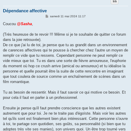
Dépendance affective
M
samedi 11 mai 2024 11:17
e
s
Coucou
@Sasha
,
s
a
g
(Très heureuse de te revoir !!! Même si je te souhaite de quitter ce forum
e
dans la joie retrouvée).
De ce que j'ai lu de toi, je pense que tu as grandit dans un environnement
de carences affectives qui te pousse à chercher chez l'autre un moyen de
remplir ce vide que tu ressens. Cependant personne ne peut remplir ce
vide mieux que toi. Tu es dans une sorte de fièvre amoureuse, l'euphorie
du moment où hop ce crush arrive (amical ou amoureux) et tu idéalise la
personne et quelle pourrait être la suite de cette rencontre en imaginant
que tout coulera de source comme un enchaînement de scènes dans un
film romantique.
Tu as besoin de ressentir. Mais il faut savoir ce qui motive ce besoin. Et
pour cela il faut en parler à un professionnel.
Ensuite je pense qu'il faut prendre conscience que les autres existent
autrement que pour toi. Je ne te traite pas d'égoïste. Mais voir les autres
tel qu'ils sont est finalement bien plus intéressant. Cette personne s'ouvre
à toi, te partage son quotidien, ses goûts, sa personnalité (si bien que tu
adoptes très vite ses manies), son univers quoi. Un être trop tourné vers