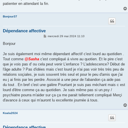
patienter en attendant la fin.
Bonjour37
Dépendance affective
M
mercredi 29 mai 2024 11:10
e
s
Bonjour
s
a
g
Je suis également moi même dépendant affectif c'est lourd au quotidien .
e
Tout comme
@Sasha
c'est compliqué á vivre au quotien. Et le pire c'est
que je vois pas d' ou cela peut venir L'enfance ? L'adolescence? Début de
l'âge adulte ? Pas d'idées mais c'est lourd je n'ai pas voir très très peu de
relations soçiales, je suis souvent très seul et pour le peu d'amis que j'ai
eu j ai finis par les perdre. Associé a une peur de l'abandon ça aide pas
du tout . En bref c'est une galère Pourtant je suis pas méchant mais c est
lourd d'être comme ça au quotidien. Je sais même pas si un.psy /
psychiatre pourra m'aider sur ça ça me parait tellement compliqué Merçi
d'avance á ceux qui m'auront lu excellente journée á tous.
Koala2024
Dépendance affective