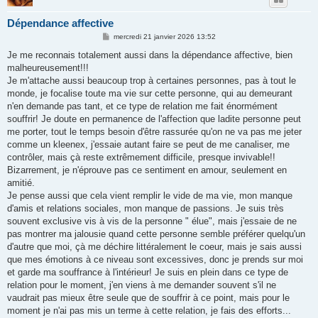
Dépendance affective
M
mercredi 21 janvier 2026 13:52
e
s
Je me reconnais totalement aussi dans la dépendance affective, bien
s
malheureusement!!!
a
g
Je m'attache aussi beaucoup trop à certaines personnes, pas à tout le
e
monde, je focalise toute ma vie sur cette personne, qui au demeurant
n'en demande pas tant, et ce type de relation me fait énormément
souffrir! Je doute en permanence de l'affection que ladite personne peut
me porter, tout le temps besoin d'être rassurée qu'on ne va pas me jeter
comme un kleenex, j'essaie autant faire se peut de me canaliser, me
contrôler, mais çà reste extrêmement difficile, presque invivable!!
Bizarrement, je n'éprouve pas ce sentiment en amour, seulement en
amitié.
Je pense aussi que cela vient remplir le vide de ma vie, mon manque
d'amis et relations sociales, mon manque de passions. Je suis très
souvent exclusive vis à vis de la personne " élue", mais j'essaie de ne
pas montrer ma jalousie quand cette personne semble préférer quelqu'un
d'autre que moi, çà me déchire littéralement le coeur, mais je sais aussi
que mes émotions à ce niveau sont excessives, donc je prends sur moi
et garde ma souffrance à l'intérieur! Je suis en plein dans ce type de
relation pour le moment, j'en viens à me demander souvent s'il ne
vaudrait pas mieux être seule que de souffrir à ce point, mais pour le
moment je n'ai pas mis un terme à cette relation, je fais des efforts...