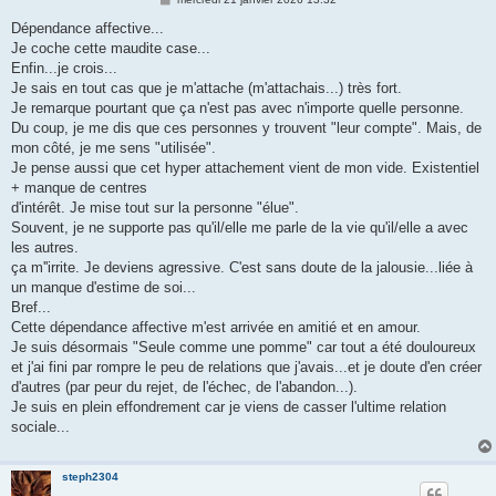
e
s
Dépendance affective...
s
Je coche cette maudite case...
a
g
Enfin...je crois...
e
Je sais en tout cas que je m'attache (m'attachais...) très fort.
Je remarque pourtant que ça n'est pas avec n'importe quelle personne.
Du coup, je me dis que ces personnes y trouvent "leur compte". Mais, de
mon côté, je me sens "utilisée".
Je pense aussi que cet hyper attachement vient de mon vide. Existentiel
+ manque de centres
d'intérêt. Je mise tout sur la personne "élue".
Souvent, je ne supporte pas qu'il/elle me parle de la vie qu'il/elle a avec
les autres.
ça m''irrite. Je deviens agressive. C'est sans doute de la jalousie...liée à
un manque d'estime de soi...
Bref...
Cette dépendance affective m'est arrivée en amitié et en amour.
Je suis désormais "Seule comme une pomme" car tout a été douloureux
et j'ai fini par rompre le peu de relations que j'avais...et je doute d'en créer
d'autres (par peur du rejet, de l'échec, de l'abandon...).
Je suis en plein effondrement car je viens de casser l'ultime relation
sociale...
steph2304