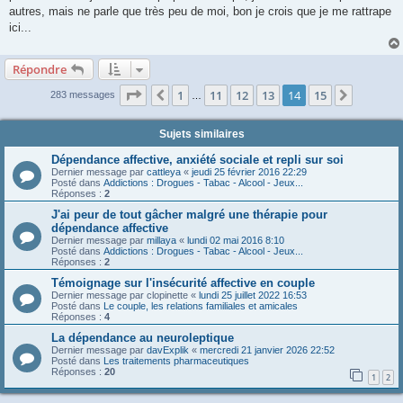
autres, mais ne parle que très peu de moi, bon je crois que je me rattrape
ici...
Répondre
Page
14
sur
15
1
11
12
13
14
15
Précédente
Suivant
283 messages
…
Sujets similaires
Dépendance affective, anxiété sociale et repli sur soi
Dernier message par
cattleya
«
jeudi 25 février 2016 22:29
Posté dans
Addictions : Drogues - Tabac - Alcool - Jeux...
Réponses :
2
J'ai peur de tout gâcher malgré une thérapie pour
dépendance affective
Dernier message par
millaya
«
lundi 02 mai 2016 8:10
Posté dans
Addictions : Drogues - Tabac - Alcool - Jeux...
Réponses :
2
Témoignage sur l'insécurité affective en couple
Dernier message par
clopinette
«
lundi 25 juillet 2022 16:53
Posté dans
Le couple, les relations familiales et amicales
Réponses :
4
La dépendance au neuroleptique
Dernier message par
davExplik
«
mercredi 21 janvier 2026 22:52
Posté dans
Les traitements pharmaceutiques
Réponses :
20
1
2