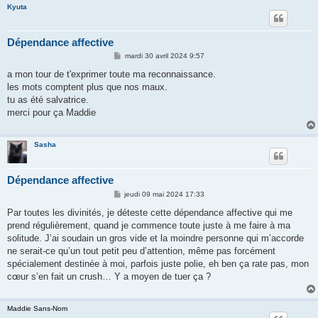
Kyuta
Dépendance affective
M
mardi 30 avril 2024 9:57
e
s
a mon tour de t'exprimer toute ma reconnaissance.
s
les mots comptent plus que nos maux.
a
g
tu as été salvatrice.
e
merci pour ça Maddie
Sasha
Dépendance affective
M
jeudi 09 mai 2024 17:33
e
s
Par toutes les divinités, je déteste cette dépendance affective qui me
s
prend régulièrement, quand je commence toute juste à me faire à ma
a
g
solitude. J’ai soudain un gros vide et la moindre personne qui m’accorde
e
ne serait-ce qu’un tout petit peu d’attention, même pas forcément
spécialement destinée à moi, parfois juste polie, eh ben ça rate pas, mon
cœur s’en fait un crush… Y a moyen de tuer ça ?
Maddie Sans-Nom