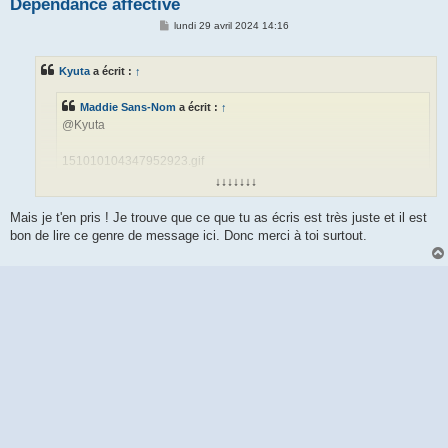
Dépendance affective
M
lundi 29 avril 2024 14:16
e
s
s
Kyuta
a écrit :
↑
a
g
e
Maddie Sans-Nom
a écrit :
↑
@Kyuta
151010104347952923.gif
↓↓↓↓↓↓↓
merci pour ton soutien
Mais je t'en pris ! Je trouve que ce que tu as écris est très juste et il est
bon de lire ce genre de message ici. Donc merci à toi surtout.