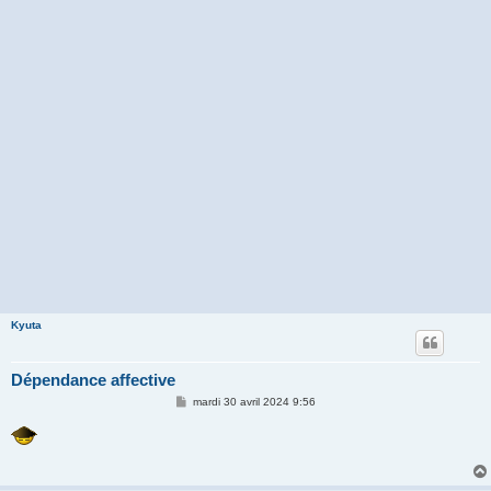
Kyuta
Dépendance affective
M
mardi 30 avril 2024 9:56
e
s
s
a
g
e