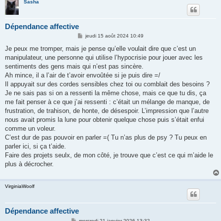
Sasha
Dépendance affective
M
jeudi 15 août 2024 10:49
e
s
Je peux me tromper, mais je pense qu’elle voulait dire que c’est un
s
manipulateur, une personne qui utilise l’hypocrisie pour jouer avec les
a
g
sentiments des gens mais qui n’est pas sincère.
e
Ah mince, il a l’air de t’avoir envoûtée si je puis dire =/
Il appuyait sur des cordes sensibles chez toi ou comblait des besoins ?
Je ne sais pas si on a ressenti la même chose, mais ce que tu dis, ça
me fait penser à ce que j’ai ressenti : c’était un mélange de manque, de
frustration, de trahison, de honte, de désespoir. L’impression que l’autre
nous avait promis la lune pour obtenir quelque chose puis s’était enfui
comme un voleur.
C’est dur de pas pouvoir en parler =( Tu n’as plus de psy ? Tu peux en
parler ici, si ça t’aide.
Faire des projets seulx, de mon côté, je trouve que c’est ce qui m’aide le
plus à décrocher.
VirginiaWoolf
Dépendance affective
M
mercredi 21 janvier 2026 13:32