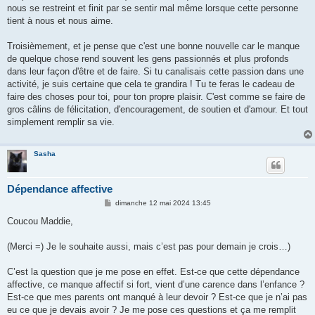
nous se restreint et finit par se sentir mal même lorsque cette personne
tient à nous et nous aime.
Troisièmement, et je pense que c'est une bonne nouvelle car le manque
de quelque chose rend souvent les gens passionnés et plus profonds
dans leur façon d'être et de faire. Si tu canalisais cette passion dans une
activité, je suis certaine que cela te grandira ! Tu te feras le cadeau de
faire des choses pour toi, pour ton propre plaisir. C'est comme se faire de
gros câlins de félicitation, d'encouragement, de soutien et d'amour. Et tout
simplement remplir sa vie.
Sasha
Dépendance affective
M
dimanche 12 mai 2024 13:45
e
s
Coucou Maddie,
s
a
g
(Merci =) Je le souhaite aussi, mais c’est pas pour demain je crois…)
e
C’est la question que je me pose en effet. Est-ce que cette dépendance
affective, ce manque affectif si fort, vient d’une carence dans l’enfance ?
Est-ce que mes parents ont manqué à leur devoir ? Est-ce que je n’ai pas
eu ce que je devais avoir ? Je me pose ces questions et ça me remplit