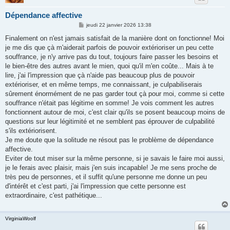
Dépendance affective
M
jeudi 22 janvier 2026 13:38
e
s
Finalement on n'est jamais satisfait de la manière dont on fonctionne! Moi
s
je me dis que çà m'aiderait parfois de pouvoir extérioriser un peu cette
a
g
souffrance, je n'y arrive pas du tout, toujours faire passer les besoins et
e
le bien-être des autres avant le mien, quoi qu'il m'en coûte... Mais à te
lire, j'ai l'impression que çà n'aide pas beaucoup plus de pouvoir
extérioriser, et en même temps, me connaissant, je culpabiliserais
sûrement énormément de ne pas garder tout çà pour moi, comme si cette
souffrance n'était pas légitime en somme! Je vois comment les autres
fonctionnent autour de moi, c'est clair qu'ils se posent beaucoup moins de
questions sur leur légitimité et ne semblent pas éprouver de culpabilité
s'ils extériorisent.
Je me doute que la solitude ne résout pas le problème de dépendance
affective.
Eviter de tout miser sur la même personne, si je savais le faire moi aussi,
je le ferais avec plaisir, mais j'en suis incapable! Je me sens proche de
très peu de personnes, et il suffit qu'une personne me donne un peu
d'intérêt et c'est parti, j'ai l'impression que cette personne est
extraordinaire, c'est pathétique...
VirginiaWoolf