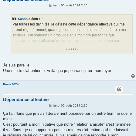
M
lundi 05 août 2024 2:00
e
s
s
Sasha
a écrit :
↑
a
g
Par toutes les divinités, je déteste cette dépendance affective qui me
e
prend régulièrement, quand je commence toute juste à me faire à ma
solitude. J’ai soudain un gros vide et la moindre personne qui
m’accorde ne serait-ce qu’un tout petit peu d’attention, même pas
forcément spécialement destinée à moi, parfois juste polie, eh ben ça
↓↓↓↓↓↓↓
rate pas, mon cœur s’en fait un crush… Y a moyen de tuer ça ?
Je suis pareille
Une miette d'attention et voilà que je pourrai quitter mon foyer
Koala2024
Dépendance affective
M
lundi 05 août 2024 2:10
e
s
Ça fait 4ans que je suis littéralement obsédée par un autre homme que le
s
mien.
a
g
C'est pourtant à mon initiative que notre "relation amicale" s'est terminée
e
il y a 3ans : je ne supportais pas les miettes d'attention qu'il me laissait,
je refusais de lui courir après. Il n'a jamais daigné répondre à mon