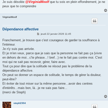
Je suis désolée
@VirginiaWoolf
que tu sois en plein effondrement, je ne
peux que te comprendre
VirginiaWoolf
Dépendance affective
M
jeudi 22 janvier 2026 11:45
e
s
Franchement, je trouve que c'est courageux de garder ta souffrance à
s
l'intérieur.
a
g
Je n'y suis pas arrivée.
e
Et je m'en veux, parce que je sais que la personne ne fait pas ça (vivre
en dehors de moi...c'te phrase...! bref...) ne le fait pas contre moi. C'est
moi qui ne sait pas recevoir, gérer, faire avec.
Tout ça pour dire que la solitude ne résout pas le problème de la
dépendance affective.
On peut se donner un espace de solitude, le temps de gérer la douleur,
peut-être?
Et éviter de tout miser sur la même personne...avoir des centres
d'intérêts...mais bon, là...je ne sais pas faire...
(merci de Steph)
steph2304