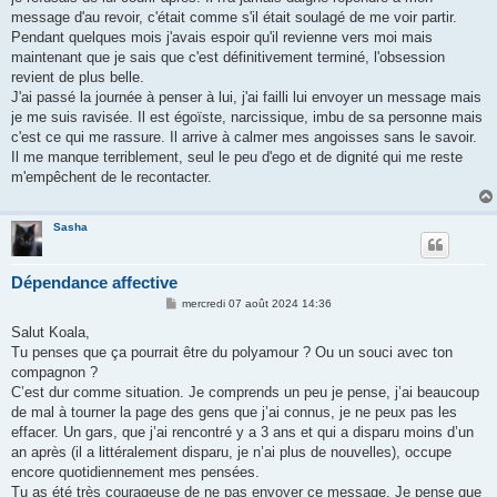
message d'au revoir, c'était comme s'il était soulagé de me voir partir.
Pendant quelques mois j'avais espoir qu'il revienne vers moi mais
maintenant que je sais que c'est définitivement terminé, l'obsession
revient de plus belle.
J'ai passé la journée à penser à lui, j'ai failli lui envoyer un message mais
je me suis ravisée. Il est égoïste, narcissique, imbu de sa personne mais
c'est ce qui me rassure. Il arrive à calmer mes angoisses sans le savoir.
Il me manque terriblement, seul le peu d'ego et de dignité qui me reste
m'empêchent de le recontacter.
Sasha
Dépendance affective
M
mercredi 07 août 2024 14:36
e
s
Salut Koala,
s
Tu penses que ça pourrait être du polyamour ? Ou un souci avec ton
a
g
compagnon ?
e
C’est dur comme situation. Je comprends un peu je pense, j’ai beaucoup
de mal à tourner la page des gens que j’ai connus, je ne peux pas les
effacer. Un gars, que j’ai rencontré y a 3 ans et qui a disparu moins d’un
an après (il a littéralement disparu, je n’ai plus de nouvelles), occupe
encore quotidiennement mes pensées.
Tu as été très courageuse de ne pas envoyer ce message. Je pense que