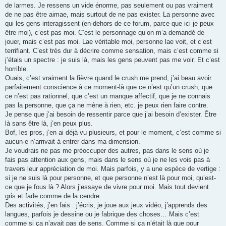
de larmes. Je ressens un vide énorme, pas seulement ou pas vraiment
de ne pas être aimae, mais surtout de ne pas exister. La personne avec
qui les gens interagissent (en-dehors de ce forum, parce que ici je peux
être moi), c’est pas moi. C’est le personnage qu’on m’a demandé de
jouer, mais c’est pas moi. Lae véritable moi, personne lae voit, et c’est
terrifiant. C’est très dur à décrire comme sensation, mais c’est comme si
j’étais un spectre : je suis là, mais les gens peuvent pas me voir. Et c’est
horrible.
Ouais, c’est vraiment la fièvre quand le crush me prend, j’ai beau avoir
parfaitement conscience à ce moment-là que ce n’est qu’un crush, que
ce n’est pas rationnel, que c’est un manque affectif, que je ne connais
pas la personne, que ça ne mène à rien, etc. je peux rien faire contre.
Je pense que j’ai besoin de ressentir parce que j’ai besoin d’exister. Être
là sans être là, j’en peux plus.
Bof, les pros, j’en ai déjà vu plusieurs, et pour le moment, c’est comme si
aucun·e n’arrivait à entrer dans ma dimension.
Je voudrais ne pas me préoccuper des autres, pas dans le sens où je
fais pas attention aux gens, mais dans le sens où je ne les vois pas à
travers leur appréciation de moi. Mais parfois, y a une espèce de vertige :
si je ne suis là pour personne, et que personne n’est là pour moi, qu’est-
ce que je fous là ? Alors j’essaye de vivre pour moi. Mais tout devient
gris et fade comme de la cendre.
Des activités, j’en fais : j’écris, je joue aux jeux vidéo, j’apprends des
langues, parfois je dessine ou je fabrique des choses… Mais c’est
comme si ça n’avait pas de sens. Comme si ça n’était là que pour