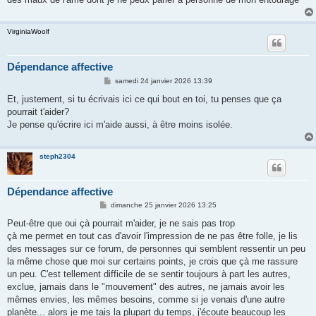
VirginiaWoolf
Dépendance affective
M
samedi 24 janvier 2026 13:39
e
s
Et, justement, si tu écrivais ici ce qui bout en toi, tu penses que ça
s
pourrait t'aider?
a
g
Je pense qu'écrire ici m'aide aussi, à être moins isolée.
e
steph2304
Dépendance affective
M
dimanche 25 janvier 2026 13:25
e
s
Peut-être que oui çà pourrait m'aider, je ne sais pas trop
s
çà me permet en tout cas d'avoir l'impression de ne pas être folle, je lis
a
g
des messages sur ce forum, de personnes qui semblent ressentir un peu
e
la même chose que moi sur certains points, je crois que çà me rassure
un peu. C'est tellement difficile de se sentir toujours à part les autres,
exclue, jamais dans le "mouvement" des autres, ne jamais avoir les
mêmes envies, les mêmes besoins, comme si je venais d'une autre
planète... alors je me tais la plupart du temps, j'écoute beaucoup les