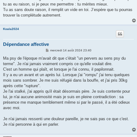
tu as eu raison, si je peux me permettre : tu mérites mieux.
Tu as sans doute raison, il remplit un vide en toi. J’espère que tu pourras
trouver la complétude autrement.
Koala2024
Dépendance affective
M
mercredi 14 août 2024 23:40
e
s
Ma psy de l'époque m'avait dit que c'était "un pervers au sens psy du
s
terme". Je n'ai jamais vraiment compris ce qu'elle voulait dire.
a
g
C'est un homme qui plaît, et lorsque je l'ai connu, il papilonnait.
e
Il y a eu un avant et un après lui. Lorsque j'ai "rompu" j'ai tenu quelques
mois sans sombrer. Je me suis réfugié dans la bouffe, et j'ai pris 30kg
après cette "rupture".
Je l'ai stalké, j'ai appris qu'il était désormais père. Je suis contente pour
lui, je n'ai aucune animosité mais je suis en pleine contradiction : sa
présence me manque terriblement même si par le passé, il a été odieux
avec moi.
Je n'ai jamais ressenti une douleur pareille, je ne sais pas ce que c'est.
Je n'ai personne à qui en parler.