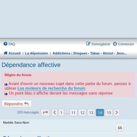
FAQ
S’enregistrer
Connexion
Accueil
La dépression
Addictions : Drogues - Tabac - Alcool - Jeux...
Dépendance affective
Règles du forum
Avant d'ouvrir un nouveau sujet dans cette partie du forum, pensez à
utiliser
Les moteurs de recherche du forum
.
Un point bleu s’affiche devant les messages sans réponse
Répondre
Page
14
sur
15
1
11
12
13
14
15
Précédente
Suivant
283 messages
…
Maddie Sans-Nom