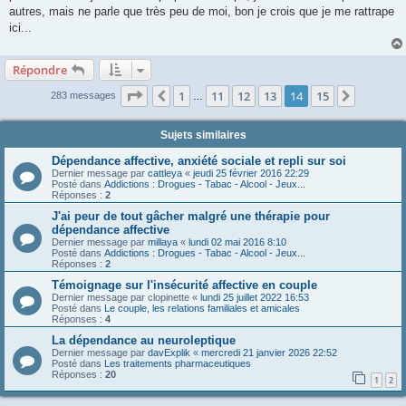
autres, mais ne parle que très peu de moi, bon je crois que je me rattrape
ici...
Répondre
Page
14
sur
15
1
11
12
13
14
15
Précédente
Suivant
283 messages
…
Sujets similaires
Dépendance affective, anxiété sociale et repli sur soi
Dernier message par
cattleya
«
jeudi 25 février 2016 22:29
Posté dans
Addictions : Drogues - Tabac - Alcool - Jeux...
Réponses :
2
J'ai peur de tout gâcher malgré une thérapie pour
dépendance affective
Dernier message par
millaya
«
lundi 02 mai 2016 8:10
Posté dans
Addictions : Drogues - Tabac - Alcool - Jeux...
Réponses :
2
Témoignage sur l'insécurité affective en couple
Dernier message par
clopinette
«
lundi 25 juillet 2022 16:53
Posté dans
Le couple, les relations familiales et amicales
Réponses :
4
La dépendance au neuroleptique
Dernier message par
davExplik
«
mercredi 21 janvier 2026 22:52
Posté dans
Les traitements pharmaceutiques
Réponses :
20
1
2