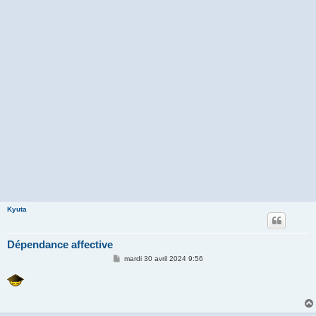
Kyuta
Dépendance affective
M
mardi 30 avril 2024 9:56
e
s
s
a
g
e