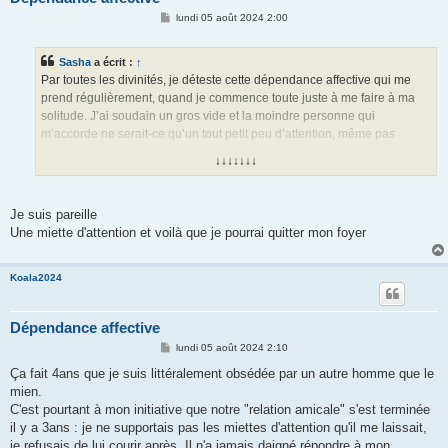
M
lundi 05 août 2024 2:00
e
s
s
Sasha
a écrit :
↑
a
g
Par toutes les divinités, je déteste cette dépendance affective qui me
e
prend régulièrement, quand je commence toute juste à me faire à ma
solitude. J’ai soudain un gros vide et la moindre personne qui
m’accorde ne serait-ce qu’un tout petit peu d’attention, même pas
forcément spécialement destinée à moi, parfois juste polie, eh ben ça
↓↓↓↓↓↓↓
rate pas, mon cœur s’en fait un crush… Y a moyen de tuer ça ?
Je suis pareille
Une miette d'attention et voilà que je pourrai quitter mon foyer
Koala2024
Dépendance affective
M
lundi 05 août 2024 2:10
e
s
Ça fait 4ans que je suis littéralement obsédée par un autre homme que le
s
mien.
a
g
C'est pourtant à mon initiative que notre "relation amicale" s'est terminée
e
il y a 3ans : je ne supportais pas les miettes d'attention qu'il me laissait,
je refusais de lui courir après. Il n'a jamais daigné répondre à mon