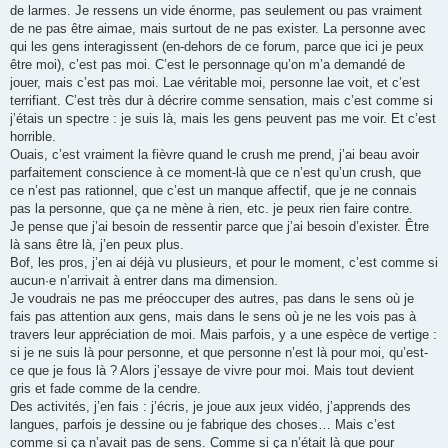
de larmes. Je ressens un vide énorme, pas seulement ou pas vraiment
de ne pas être aimae, mais surtout de ne pas exister. La personne avec
qui les gens interagissent (en-dehors de ce forum, parce que ici je peux
être moi), c’est pas moi. C’est le personnage qu’on m’a demandé de
jouer, mais c’est pas moi. Lae véritable moi, personne lae voit, et c’est
terrifiant. C’est très dur à décrire comme sensation, mais c’est comme si
j’étais un spectre : je suis là, mais les gens peuvent pas me voir. Et c’est
horrible.
Ouais, c’est vraiment la fièvre quand le crush me prend, j’ai beau avoir
parfaitement conscience à ce moment-là que ce n’est qu’un crush, que
ce n’est pas rationnel, que c’est un manque affectif, que je ne connais
pas la personne, que ça ne mène à rien, etc. je peux rien faire contre.
Je pense que j’ai besoin de ressentir parce que j’ai besoin d’exister. Être
là sans être là, j’en peux plus.
Bof, les pros, j’en ai déjà vu plusieurs, et pour le moment, c’est comme si
aucun·e n’arrivait à entrer dans ma dimension.
Je voudrais ne pas me préoccuper des autres, pas dans le sens où je
fais pas attention aux gens, mais dans le sens où je ne les vois pas à
travers leur appréciation de moi. Mais parfois, y a une espèce de vertige :
si je ne suis là pour personne, et que personne n’est là pour moi, qu’est-
ce que je fous là ? Alors j’essaye de vivre pour moi. Mais tout devient
gris et fade comme de la cendre.
Des activités, j’en fais : j’écris, je joue aux jeux vidéo, j’apprends des
langues, parfois je dessine ou je fabrique des choses… Mais c’est
comme si ça n’avait pas de sens. Comme si ça n’était là que pour