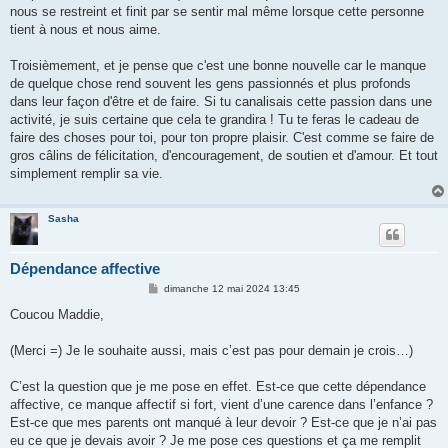
nous se restreint et finit par se sentir mal même lorsque cette personne
tient à nous et nous aime.
Troisièmement, et je pense que c'est une bonne nouvelle car le manque
de quelque chose rend souvent les gens passionnés et plus profonds
dans leur façon d'être et de faire. Si tu canalisais cette passion dans une
activité, je suis certaine que cela te grandira ! Tu te feras le cadeau de
faire des choses pour toi, pour ton propre plaisir. C'est comme se faire de
gros câlins de félicitation, d'encouragement, de soutien et d'amour. Et tout
simplement remplir sa vie.
Sasha
Dépendance affective
M
dimanche 12 mai 2024 13:45
e
s
Coucou Maddie,
s
a
g
(Merci =) Je le souhaite aussi, mais c’est pas pour demain je crois…)
e
C’est la question que je me pose en effet. Est-ce que cette dépendance
affective, ce manque affectif si fort, vient d’une carence dans l’enfance ?
Est-ce que mes parents ont manqué à leur devoir ? Est-ce que je n’ai pas
eu ce que je devais avoir ? Je me pose ces questions et ça me remplit