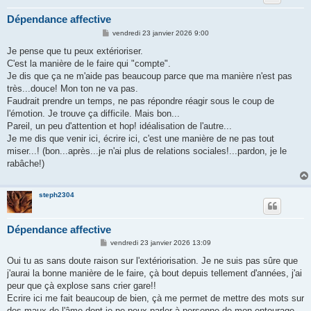
Dépendance affective
M
vendredi 23 janvier 2026 9:00
e
s
Je pense que tu peux extérioriser.
s
C'est la manière de le faire qui "compte".
a
g
Je dis que ça ne m'aide pas beaucoup parce que ma manière n'est pas
e
très...douce! Mon ton ne va pas.
Faudrait prendre un temps, ne pas répondre réagir sous le coup de
l'émotion. Je trouve ça difficile. Mais bon...
Pareil, un peu d'attention et hop! idéalisation de l'autre...
Je me dis que venir ici, écrire ici, c'est une manière de ne pas tout
miser...! (bon...après...je n'ai plus de relations sociales!...pardon, je le
rabâche!)
steph2304
Dépendance affective
M
vendredi 23 janvier 2026 13:09
e
s
Oui tu as sans doute raison sur l'extériorisation. Je ne suis pas sûre que
s
j'aurai la bonne manière de le faire, çà bout depuis tellement d'années, j'ai
a
g
peur que çà explose sans crier gare!!
e
Ecrire ici me fait beaucoup de bien, çà me permet de mettre des mots sur
des maux de l'âme dont je ne peux parler à personne de mon entourage