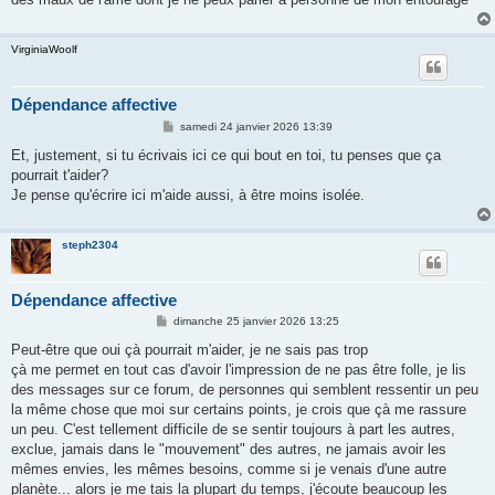
VirginiaWoolf
Dépendance affective
M
samedi 24 janvier 2026 13:39
e
s
Et, justement, si tu écrivais ici ce qui bout en toi, tu penses que ça
s
pourrait t'aider?
a
g
Je pense qu'écrire ici m'aide aussi, à être moins isolée.
e
steph2304
Dépendance affective
M
dimanche 25 janvier 2026 13:25
e
s
Peut-être que oui çà pourrait m'aider, je ne sais pas trop
s
çà me permet en tout cas d'avoir l'impression de ne pas être folle, je lis
a
g
des messages sur ce forum, de personnes qui semblent ressentir un peu
e
la même chose que moi sur certains points, je crois que çà me rassure
un peu. C'est tellement difficile de se sentir toujours à part les autres,
exclue, jamais dans le "mouvement" des autres, ne jamais avoir les
mêmes envies, les mêmes besoins, comme si je venais d'une autre
planète... alors je me tais la plupart du temps, j'écoute beaucoup les