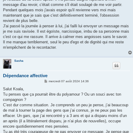
message d'au revoir, c'était comme s'il était soulagé de me voir partir.
Pendant quelques mois j'avais espoir qu'il revienne vers moi mais
maintenant que je sais que c'est définitivement terminé, l'obsession
revient de plus belle.
J'ai passé la journée à penser à lui, j'ai failli lui envoyer un message mais
je me suis ravisée. Il est égoïste, narcissique, imbu de sa personne mais
c'est ce qui me rassure. Il arrive à calmer mes angoisses sans le savoir.
Il me manque terriblement, seul le peu d'ego et de dignité qui me reste
m'empêchent de le recontacter.
Sasha
Dépendance affective
M
mercredi 07 août 2024 14:36
e
s
Salut Koala,
s
Tu penses que ça pourrait être du polyamour ? Ou un souci avec ton
a
g
compagnon ?
e
C’est dur comme situation. Je comprends un peu je pense, j’ai beaucoup
de mal à tourner la page des gens que j’ai connus, je ne peux pas les
effacer. Un gars, que j’ai rencontré y a 3 ans et qui a disparu moins d’un
an après (il a littéralement disparu, je n’ai plus de nouvelles), occupe
encore quotidiennement mes pensées.
Tu as été très courageuse de ne pas envoyer ce message. Je pense que