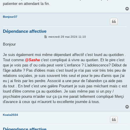
patienter en attendant la fin.
Bonjour37
Dépendance affective
M
mercredi 29 mai 2024 11:10
e
s
Bonjour
s
a
g
Je suis également moi même dépendant affectif c'est lourd au quotidien .
e
Tout comme
@Sasha
c'est compliqué á vivre au quotien. Et le pire c'est
que je vois pas d' ou cela peut venir L'enfance ? L'adolescence? Début de
l'âge adulte ? Pas d'idées mais c'est lourd je n'ai pas voir très très peu de
relations soçiales, je suis souvent très seul et pour le peu d'amis que j'ai
eu j ai finis par les perdre. Associé a une peur de l'abandon ça aide pas
du tout . En bref c'est une galère Pourtant je suis pas méchant mais c est
lourd d'être comme ça au quotidien. Je sais même pas si un.psy /
psychiatre pourra m'aider sur ça ça me parait tellement compliqué Merçi
d'avance á ceux qui m'auront lu excellente journée á tous.
Koala2024
Dépendance affective