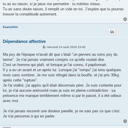
tu as eu raison, si je peux me permettre : tu mérites mieux.
Tu as sans doute raison, il remplit un vide en toi. J’espère que tu pourras
trouver la complétude autrement.
Koala2024
Dépendance affective
M
mercredi 14 août 2024 23:40
e
s
Ma psy de l'époque m'avait dit que c'était "un pervers au sens psy du
s
terme". Je n'ai jamais vraiment compris ce qu'elle voulait dire.
a
g
C'est un homme qui plaît, et lorsque je l'ai connu, il papilonnait.
e
Il y a eu un avant et un après lui. Lorsque j'ai "rompu" j'ai tenu quelques
mois sans sombrer. Je me suis réfugié dans la bouffe, et j'ai pris 30kg
après cette "rupture".
Je l'ai stalké, j'ai appris qu'il était désormais père. Je suis contente pour
lui, je n'ai aucune animosité mais je suis en pleine contradiction : sa
présence me manque terriblement même si par le passé, il a été odieux
avec moi.
Je n'ai jamais ressenti une douleur pareille, je ne sais pas ce que c'est.
Je n'ai personne à qui en parler.