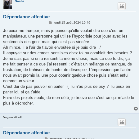
Sasha
Dépendance affective
M
jeudi 15 août 2024 10:49
e
s
Je peux me tromper, mais je pense qu’elle voulait dire que c’est un
s
manipulateur, une personne qui utilise l’hypocrisie pour jouer avec les
a
g
sentiments des gens mais qui n’est pas sincère.
e
Ah mince, il a l’air de t’avoir envoûtée si je puis dire =/
Il appuyait sur des cordes sensibles chez toi ou comblait des besoins ?
Je ne sais pas si on a ressenti la même chose, mais ce que tu dis, ça
me fait penser à ce que j’ai ressenti : c’était un mélange de manque, de
frustration, de trahison, de honte, de désespoir. L’impression que l’autre
nous avait promis la lune pour obtenir quelque chose puis s’était enfui
comme un voleur.
C’est dur de pas pouvoir en parler =( Tu n’as plus de psy ? Tu peux en
parler ici, si ça t’aide.
Faire des projets seulx, de mon côté, je trouve que c’est ce qui m’aide le
plus à décrocher.
VirginiaWoolf
Dépendance affective
M
mercredi 21 janvier 2026 13:32