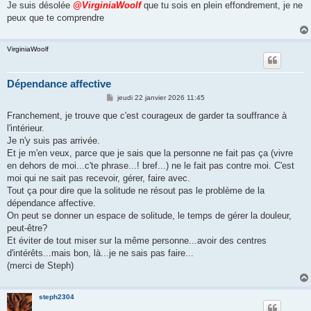
Je suis désolée
@VirginiaWoolf
que tu sois en plein effondrement, je ne
peux que te comprendre
VirginiaWoolf
Dépendance affective
M
jeudi 22 janvier 2026 11:45
e
s
Franchement, je trouve que c'est courageux de garder ta souffrance à
s
l'intérieur.
a
g
Je n'y suis pas arrivée.
e
Et je m'en veux, parce que je sais que la personne ne fait pas ça (vivre
en dehors de moi...c'te phrase...! bref...) ne le fait pas contre moi. C'est
moi qui ne sait pas recevoir, gérer, faire avec.
Tout ça pour dire que la solitude ne résout pas le problème de la
dépendance affective.
On peut se donner un espace de solitude, le temps de gérer la douleur,
peut-être?
Et éviter de tout miser sur la même personne...avoir des centres
d'intérêts...mais bon, là...je ne sais pas faire...
(merci de Steph)
steph2304