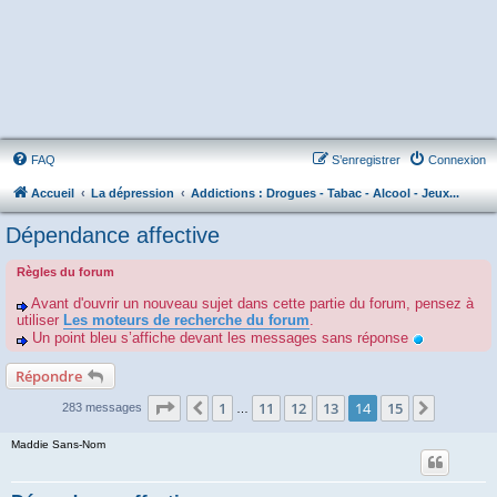
FAQ
S’enregistrer
Connexion
Accueil
La dépression
Addictions : Drogues - Tabac - Alcool - Jeux...
Dépendance affective
Règles du forum
Avant d'ouvrir un nouveau sujet dans cette partie du forum, pensez à
utiliser
Les moteurs de recherche du forum
.
Un point bleu s’affiche devant les messages sans réponse
Répondre
Page
14
sur
15
1
11
12
13
14
15
Précédente
Suivant
283 messages
…
Maddie Sans-Nom