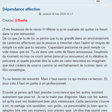
Dépendance affective
M
samedi 11 mai 2024 11:17
e
s
Coucou
@Sasha
,
s
a
g
(Très heureuse de te revoir !!! Même si je te souhaite de quitter ce forum
e
dans la joie retrouvée).
De ce que j'ai lu de toi, je pense que tu as grandit dans un environnement
de carences affectives qui te pousse à chercher chez l'autre un moyen de
remplir ce vide que tu ressens. Cependant personne ne peut remplir ce
vide mieux que toi. Tu es dans une sorte de fièvre amoureuse, l'euphorie
du moment où hop ce crush arrive (amical ou amoureux) et tu idéalise la
personne et quelle pourrait être la suite de cette rencontre en imaginant
que tout coulera de source comme un enchaînement de scènes dans un
film romantique.
Tu as besoin de ressentir. Mais il faut savoir ce qui motive ce besoin. Et
pour cela il faut en parler à un professionnel.
Ensuite je pense qu'il faut prendre conscience que les autres existent
autrement que pour toi. Je ne te traite pas d'égoïste. Mais voir les autres
tel qu'ils sont est finalement bien plus intéressant. Cette personne s'ouvre
à toi, te partage son quotidien, ses goûts, sa personnalité (si bien que tu
adoptes très vite ses manies), son univers quoi. Un être trop tourné vers