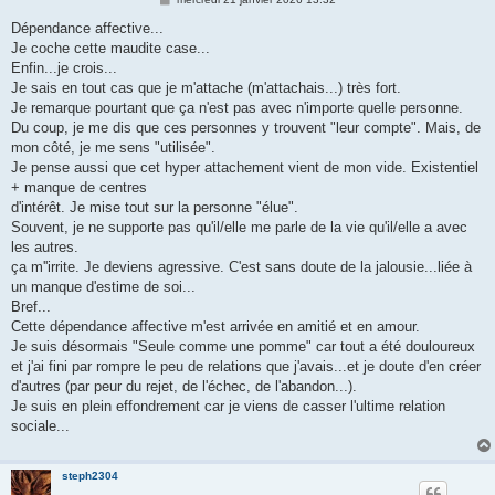
e
s
Dépendance affective...
s
Je coche cette maudite case...
a
g
Enfin...je crois...
e
Je sais en tout cas que je m'attache (m'attachais...) très fort.
Je remarque pourtant que ça n'est pas avec n'importe quelle personne.
Du coup, je me dis que ces personnes y trouvent "leur compte". Mais, de
mon côté, je me sens "utilisée".
Je pense aussi que cet hyper attachement vient de mon vide. Existentiel
+ manque de centres
d'intérêt. Je mise tout sur la personne "élue".
Souvent, je ne supporte pas qu'il/elle me parle de la vie qu'il/elle a avec
les autres.
ça m''irrite. Je deviens agressive. C'est sans doute de la jalousie...liée à
un manque d'estime de soi...
Bref...
Cette dépendance affective m'est arrivée en amitié et en amour.
Je suis désormais "Seule comme une pomme" car tout a été douloureux
et j'ai fini par rompre le peu de relations que j'avais...et je doute d'en créer
d'autres (par peur du rejet, de l'échec, de l'abandon...).
Je suis en plein effondrement car je viens de casser l'ultime relation
sociale...
steph2304