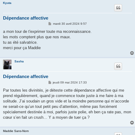
Kyuta
Dépendance affective
M
mardi 30 avril 2024 9:57
e
s
a mon tour de t'exprimer toute ma reconnaissance.
s
les mots comptent plus que nos maux.
a
g
tu as été salvatrice.
e
merci pour ça Maddie
Sasha
Dépendance affective
M
jeudi 09 mai 2024 17:33
e
s
Par toutes les divinités, je déteste cette dépendance affective qui me
s
prend régulièrement, quand je commence toute juste à me faire à ma
a
g
solitude. J’ai soudain un gros vide et la moindre personne qui m’accorde
e
ne serait-ce qu’un tout petit peu d’attention, même pas forcément
spécialement destinée à moi, parfois juste polie, eh ben ça rate pas, mon
cœur s’en fait un crush… Y a moyen de tuer ça ?
Maddie Sans-Nom