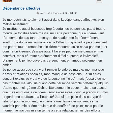
Dépendance affective
M
mercredi 21 janvier 2026 13:52
e
s
Je me reconnais totalement aussi dans la dépendance affective, bien
s
malheureusement!!!
a
g
Je m'attache aussi beaucoup trop à certaines personnes, pas à tout le
e
monde, je focalise toute ma vie sur cette personne, qui au demeurant
n'en demande pas tant, et ce type de relation me fait énormément
souffrir! Je doute en permanence de l'affection que ladite personne peut
me porter, tout le temps besoin d'être rassurée qu'on ne va pas me jeter
comme un kleenex, j'essaie autant faire se peut de me canaliser, me
contrôler, mais çà reste extrêmement difficile, presque invivable!!
Bizarrement, je n'éprouve pas ce sentiment en amour, seulement en
amitié.
Je pense aussi que cela vient remplir le vide de ma vie, mon manque
d'amis et relations sociales, mon manque de passions. Je suis très
souvent exclusive vis à vis de la personne " élue", mais j'essaie de ne
pas montrer ma jalousie quand cette personne semble préférer quelqu'un
d'autre que moi, çà me déchire littéralement le coeur, mais je sais aussi
que mes émotions à ce niveau sont excessives, donc je prends sur moi
et garde ma souffrance à l'intérieur! Je suis en plein dans ce type de
relation pour le moment, j'en viens à me demander souvent s'il ne
vaudrait pas mieux être seule que de souffrir à ce point, mais pour le
moment je n'ai pas mis un terme à cette relation, je fais des efforts...