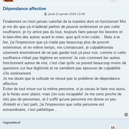
Dépendance affective
M
jeudi 22 janvier 2026 13:38
e
s
Finalement on n'est jamais satisfait de la manière dont on fonctionne! Moi
s
je me dis que çà m'aiderait parfois de pouvoir extérioriser un peu cette
a
g
souffrance, je n'y arrive pas du tout, toujours faire passer les besoins et
e
le bien-être des autres avant le mien, quoi qu'il m'en coûte... Mais à te
lire, j'ai l'impression que çà n'aide pas beaucoup plus de pouvoir
extérioriser, et en même temps, me connaissant, je culpabiliserais
sûrement énormément de ne pas garder tout çà pour moi, comme si cette
souffrance n'était pas légitime en somme! Je vois comment les autres
fonctionnent autour de moi, c'est clair qu'ils se posent beaucoup moins de
questions sur leur légitimité et ne semblent pas éprouver de culpabilité
s'ils extériorisent.
Je me doute que la solitude ne résout pas le problème de dépendance
affective.
Eviter de tout miser sur la même personne, si je savais le faire moi aussi,
je le ferais avec plaisir, mais j'en suis incapable! Je me sens proche de
très peu de personnes, et il suffit qu'une personne me donne un peu
d'intérêt et c'est parti, j'ai l'impression que cette personne est
extraordinaire, c'est pathétique...
VirginiaWoolf