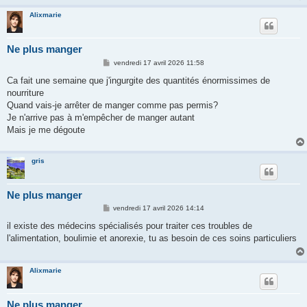
Alixmarie
Ne plus manger
M
vendredi 17 avril 2026 11:58
e
s
Ca fait une semaine que j'ingurgite des quantités énormissimes de
s
nourriture
a
g
Quand vais-je arrêter de manger comme pas permis?
e
Je n'arrive pas à m'empêcher de manger autant
Mais je me dégoute
gris
Ne plus manger
M
vendredi 17 avril 2026 14:14
e
s
il existe des médecins spécialisés pour traiter ces troubles de
s
l'alimentation, boulimie et anorexie, tu as besoin de ces soins particuliers
a
g
e
Alixmarie
Ne plus manger