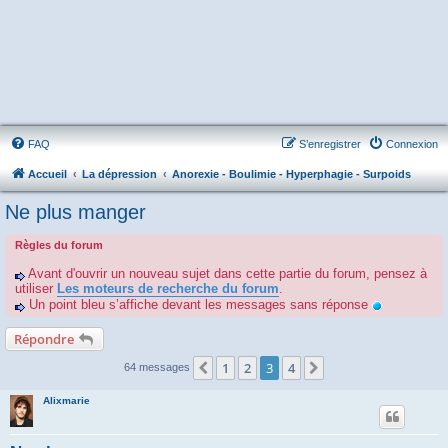
FAQ
S’enregistrer
Connexion
Accueil
La dépression
Anorexie - Boulimie - Hyperphagie - Surpoids
Ne plus manger
Règles du forum
Avant d'ouvrir un nouveau sujet dans cette partie du forum, pensez à
utiliser
Les moteurs de recherche du forum
.
Un point bleu s’affiche devant les messages sans réponse
Répondre
1
2
3
4
Précédente
Suivante
64 messages
Alixmarie