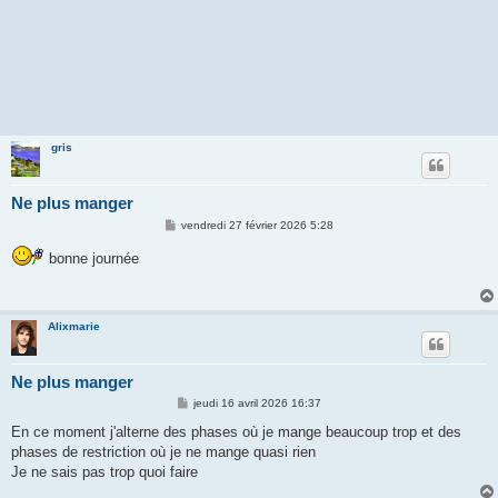
gris
Ne plus manger
M
vendredi 27 février 2026 5:28
e
s
bonne journée
s
a
g
e
Alixmarie
Ne plus manger
M
jeudi 16 avril 2026 16:37
e
s
En ce moment j'alterne des phases où je mange beaucoup trop et des
s
phases de restriction où je ne mange quasi rien
a
g
Je ne sais pas trop quoi faire
e