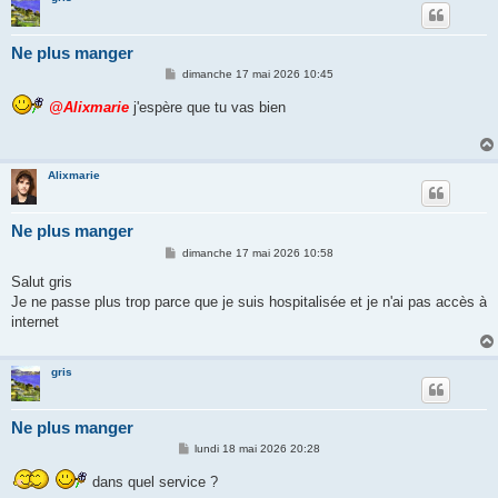
Ne plus manger
M
dimanche 17 mai 2026 10:45
e
s
@Alixmarie
j'espère que tu vas bien
s
a
g
e
Alixmarie
Ne plus manger
M
dimanche 17 mai 2026 10:58
e
s
Salut gris
s
Je ne passe plus trop parce que je suis hospitalisée et je n'ai pas accès à
a
g
internet
e
gris
Ne plus manger
M
lundi 18 mai 2026 20:28
e
s
dans quel service ?
s