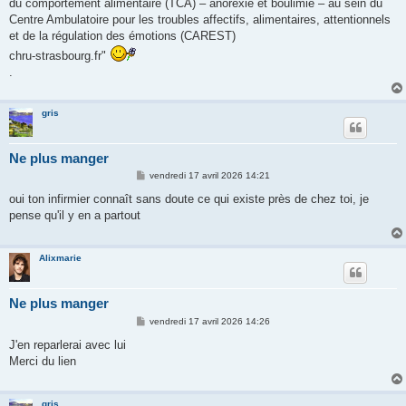
du comportement alimentaire (TCA) – anorexie et boulimie – au sein du
Centre Ambulatoire pour les troubles affectifs, alimentaires, attentionnels
et de la régulation des émotions (CAREST)
chru-strasbourg.fr"
.
gris
Ne plus manger
M
vendredi 17 avril 2026 14:21
e
s
oui ton infirmier connaît sans doute ce qui existe près de chez toi, je
s
pense qu'il y en a partout
a
g
e
Alixmarie
Ne plus manger
M
vendredi 17 avril 2026 14:26
e
s
J'en reparlerai avec lui
s
Merci du lien
a
g
e
gris