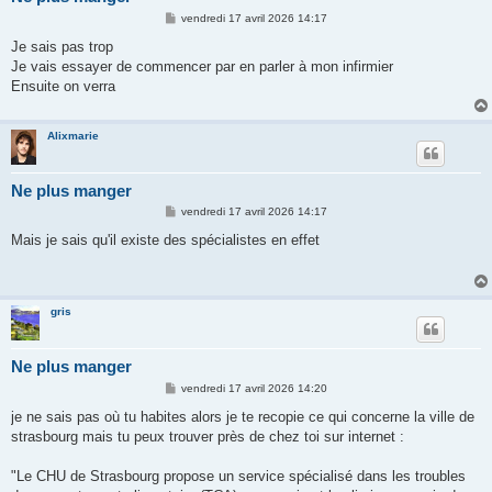
M
vendredi 17 avril 2026 14:17
e
s
Je sais pas trop
s
Je vais essayer de commencer par en parler à mon infirmier
a
g
Ensuite on verra
e
Alixmarie
Ne plus manger
M
vendredi 17 avril 2026 14:17
e
s
Mais je sais qu'il existe des spécialistes en effet
s
a
g
e
gris
Ne plus manger
M
vendredi 17 avril 2026 14:20
e
s
je ne sais pas où tu habites alors je te recopie ce qui concerne la ville de
s
strasbourg mais tu peux trouver près de chez toi sur internet :
a
g
e
"Le CHU de Strasbourg propose un service spécialisé dans les troubles