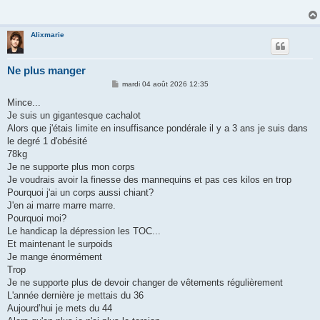
a
g
e
Alixmarie
Ne plus manger
M
mardi 04 août 2026 12:35
e
s
Mince...
s
Je suis un gigantesque cachalot
a
g
Alors que j'étais limite en insuffisance pondérale il y a 3 ans je suis dans
e
le degré 1 d'obésité
78kg
Je ne supporte plus mon corps
Je voudrais avoir la finesse des mannequins et pas ces kilos en trop
Pourquoi j'ai un corps aussi chiant?
J'en ai marre marre marre.
Pourquoi moi?
Le handicap la dépression les TOC...
Et maintenant le surpoids
Je mange énormément
Trop
Je ne supporte plus de devoir changer de vêtements régulièrement
L'année dernière je mettais du 36
Aujourd’hui je mets du 44