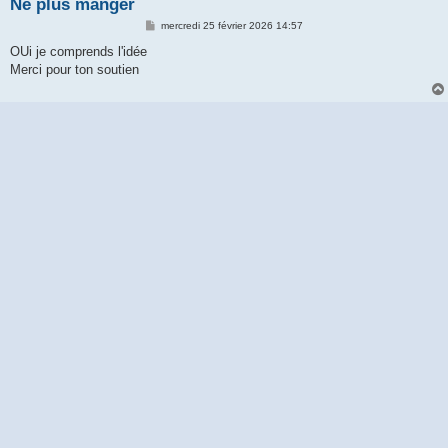
Ne plus manger
M
mercredi 25 février 2026 14:57
e
s
OUi je comprends l'idée
s
Merci pour ton soutien
a
g
e