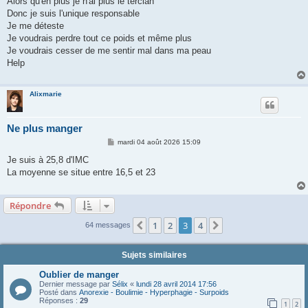
Alors qu'en plus je n'ai plus le tercian
Donc je suis l'unique responsable
Je me déteste
Je voudrais perdre tout ce poids et même plus
Je voudrais cesser de me sentir mal dans ma peau
Help
Alixmarie
Ne plus manger
M
mardi 04 août 2026 15:09
e
s
Je suis à 25,8 d'IMC
s
La moyenne se situe entre 16,5 et 23
a
g
e
Répondre
1
2
3
4
Précédente
Suivante
64 messages
Sujets similaires
Oublier de manger
Dernier message par
Sélix
«
lundi 28 avril 2014 17:56
Posté dans
Anorexie - Boulimie - Hyperphagie - Surpoids
Réponses :
29
1
2