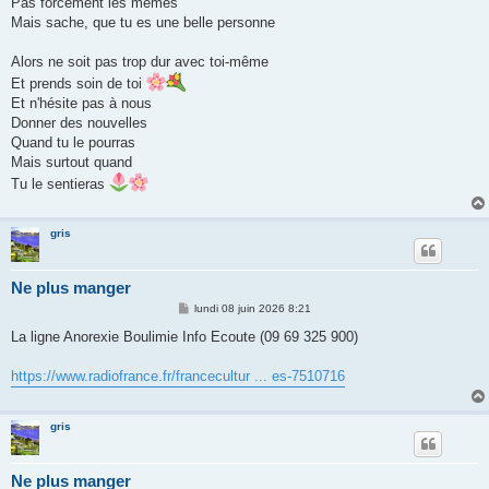
Pas forcément les mêmes
Mais sache, que tu es une belle personne
Alors ne soit pas trop dur avec toi-même
Et prends soin de toi
Et n'hésite pas à nous
Donner des nouvelles
Quand tu le pourras
Mais surtout quand
Tu le sentieras
gris
Ne plus manger
M
lundi 08 juin 2026 8:21
e
s
La ligne Anorexie Boulimie Info Ecoute (09 69 325 900)
s
a
g
https://www.radiofrance.fr/francecultur ... es-7510716
e
gris
Ne plus manger