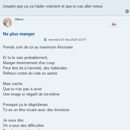
a
g
j'espère que ça va t'aider vraiment et que tu vas aller mieux
e
Hikari
Ne plus manger
M
mercredi 20 mai 2026 23:57
e
s
Prends soin de toi au maximum Alixmarie
s
a
g
Et tu le sais probablement,
e
Manger énormément d'un coup
Peut être lié à l'anxiété, des habitudes
Reflexe contre du vide ou autres
Mais sache
Que tu n'as pas à avoir
Une image si négatif de toi-même
Pourquoi ça te dégoûterais
Tu es un être vivant avec des émotions
Je veux dire
On a tous des difficultés