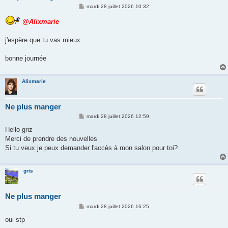
M
mardi 28 juillet 2026 10:32
e
s
@Alixmarie
s
a
g
j'espère que tu vas mieux
e
bonne journée
Alixmarie
Ne plus manger
M
mardi 28 juillet 2026 12:59
e
s
Hello griz
s
Merci de prendre des nouvelles
a
g
Si tu veux je peux demander l'accès à mon salon pour toi?
e
gris
Ne plus manger
M
mardi 28 juillet 2026 16:25
e
s
oui stp
s