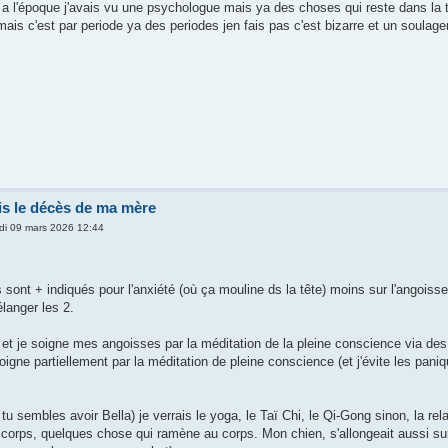
t a l'époque j'avais vu une psychologue mais ya des choses qui reste dans la t
mais c'est par periode ya des periodes jen fais pas c'est bizarre et un soula
s le décès de ma mère
di 09 mars 2026 12:44
sont + indiqués pour l'anxiété (où ça mouline ds la tête) moins sur l'angoiss
langer les 2.
n et je soigne mes angoisses par la méditation de la pleine conscience via des
oigne partiellement par la méditation de pleine conscience (et j'évite les pani
u sembles avoir Bella) je verrais le yoga, le Taï Chi, le Qi-Gong sinon, la re
e corps, quelques chose qui ramène au corps. Mon chien, s'allongeait aussi s