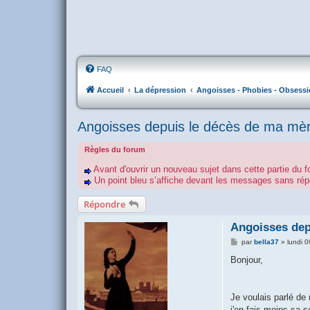
FAQ
Accueil
La dépression
Angoisses - Phobies - Obsessi
Angoisses depuis le décès de ma mè
Règles du forum
Avant d'ouvrir un nouveau sujet dans cette partie du f
Un point bleu s’affiche devant les messages sans r
Répondre
Angoisses dep
M
par
bella37
»
lundi 
e
s
Bonjour,
s
a
g
e
Je voulais parlé d
j'en fais moins sa 