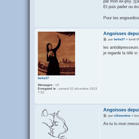
par mon ex-psy. (ç
Et puis parler ou éc
Pour tes engourdis
Angoisses depui
M
par
bella37
»
lundi 
e
s
les antidépresseurs
s
je regarde la télé s
a
g
e
bella37
Messages :
19
Enregistré le :
samedi 02 décembre 2023
7:52
Angoisses depui
M
par
clémentine
»
lun
e
s
As-tu lu mon mess
s
a
g
e