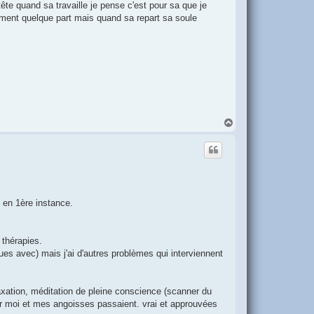
ête quand sa travaille je pense c'est pour sa que je
gement quelque part mais quand sa repart sa soule
H
a
u
t
e en 1ère instance.
 thérapies.
ques avec) mais j'ai d'autres problèmes qui interviennent
laxation, méditation de pleine conscience (scanner du
ur moi et mes angoisses passaient. vrai et approuvées