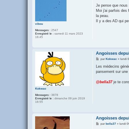
e
s
Je pense que nous 
s
Moi j'ai parfois des
a
g
la peau.
e
Il y a des AD qui pe
vibou
Messages :
2547
Enregistré le :
samedi 11 mars 2023
16:45
Angoisses depui
M
par
Kokwac
»
lundi 
e
s
Les médecins généra
s
pansement sur une 
a
g
e
@bella37
je te cons
Kokwac
Messages :
3878
Enregistré le :
dimanche 09 juin 2019
16:55
Angoisses depui
M
par
bella37
»
lundi 
e