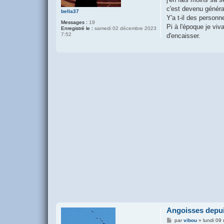
c'est devenu généra
bella37
Y'a t-il des person
Messages :
19
Pi à l'époque je viv
Enregistré le :
samedi 02 décembre 2023
7:52
d'encaisser.
Angoisses depui
M
par
vibou
»
lundi 09