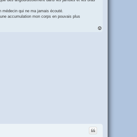
mon médecin qui ne ma jamais écouté.
ait une accumulation mon corps en pouvais plus
H
a
u
t