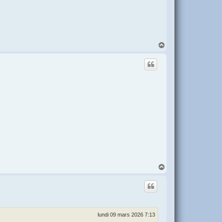
H
a
u
t
H
a
u
t
lundi 09 mars 2026 7:13