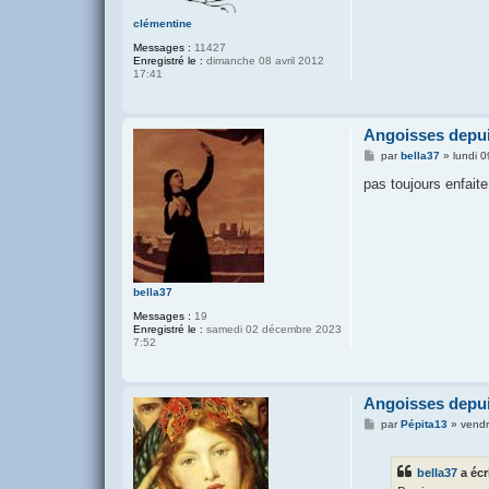
e
clémentine
Messages :
11427
Enregistré le :
dimanche 08 avril 2012
17:41
Angoisses depui
M
par
bella37
»
lundi 
e
s
pas toujours enfait
s
a
g
e
bella37
Messages :
19
Enregistré le :
samedi 02 décembre 2023
7:52
Angoisses depui
M
par
Pépita13
»
vendr
e
s
s
bella37
a écr
a
g