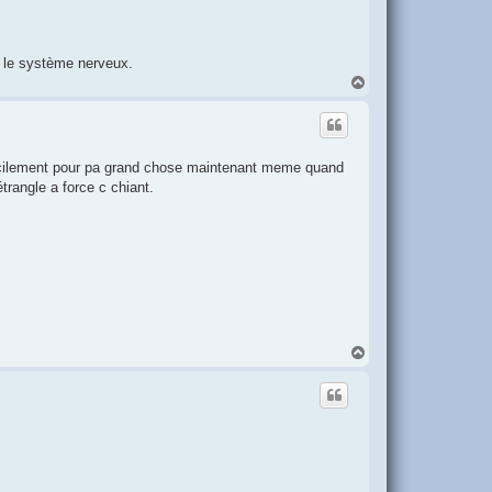
 le système nerveux.
H
a
u
t
e facilement pour pa grand chose maintenant meme quand
étrangle a force c chiant.
H
a
u
t