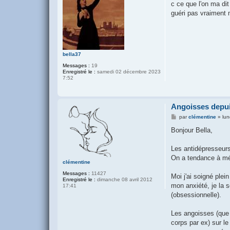
s
c ce que l'on ma di
s
guéri pas vraiment 
a
g
e
bella37
Messages :
19
Enregistré le :
samedi 02 décembre 2023
7:52
Angoisses depui
M
par
clémentine
»
lun
e
s
Bonjour Bella,
s
a
g
Les antidépresseurs 
e
On a tendance à mé
clémentine
Messages :
11427
Moi j'ai soigné plei
Enregistré le :
dimanche 08 avril 2012
mon anxiété, je la s
17:41
(obsessionnelle).
Les angoisses (que t
corps par ex) sur l