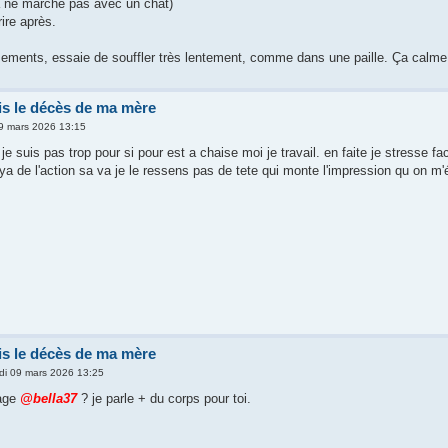
a ne marche pas avec un chat)
rire après.
sements, essaie de souffler très lentement, comme dans une paille. Ça calme
s le décès de ma mère
09 mars 2026 13:15
 je suis pas trop pour si pour est a chaise moi je travail. en faite je stress
i ya de l'action sa va je le ressens pas de tete qui monte l'impression qu on m'
s le décès de ma mère
di 09 mars 2026 13:25
age
@bella37
? je parle + du corps pour toi.