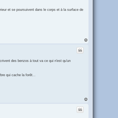
rieur et se poursuivent dans le corps et à la surface de
H
a
u
t
crivent des benzos à tout va ce qui n'est qu'un
bre qui cache la forêt...
H
a
u
t