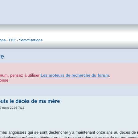
ons - TOC - Somatisations
re
orum, pensez à utiliser
Les moteurs de recherche du forum
.
éponse
uis le décès de ma mère
09 mars 2026 7:13
e mes angoisses qui se sont declencher y'a maintenant onze ans au décès de
se declenche même au cinéma ou si je roule sur des voies rapide sa me prov