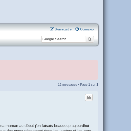
S’enregistrer
Connexion
12 messages • Page
1
sur
1
 ma maman au début j'en faisais beaucoup aujourdhui
oque des angourdissement dans les jambes et les bras