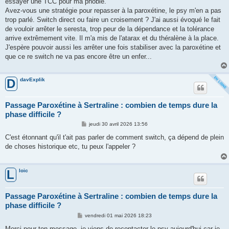
essayer une TCC pour ma phobie.
Avez-vous une stratégie pour repasser à la paroxétine, le psy m'en a pas
trop parlé. Switch direct ou faire un croisement ? J'ai aussi évoqué le fait
de vouloir arrêter le seresta, trop peur de la dépendance et la tolérance
arrive extrêmement vite. Il m'a mis de l'atarax et du théralène à la place.
J'espère pouvoir aussi les arrêter une fois stabiliser avec la paroxétine et
que ce re switch ne va pas encore être un enfer...
davExplik
D
Passage Paroxétine à Sertraline : combien de temps dure la
phase difficile ?
M
jeudi 30 avril 2026 13:56
e
s
C'est étonnant qu'il t'ait pas parler de comment switch, ça dépend de plein
s
de choses historique etc, tu peux l'appeler ?
a
g
e
loic
L
Passage Paroxétine à Sertraline : combien de temps dure la
phase difficile ?
M
vendredi 01 mai 2026 18:23
e
s
Merci pour ton message, je viens de recontacter le psy aujourd'hui car je