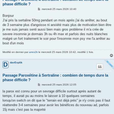
phase difficile ?
M
mercredi 25 mars 2026 10:40
e
s
Bonjour
s
J'ai pris la sertaline 50mg pendant un mois après j'ai du arrêter, au bout
a
g
de 3 semaine plus d'angoisse ni anxiété mais plus de motivation bien être
e
je me suis jamais senti aussi bien mais gros problème il m'a crée de
severe insomnie je dormais 3h ou 4h max et parfois des nuits blanches
malgré un fort traitement le soir pour l'insomnie mon psy me l'a arrêter au
bout d'un mois
Modifié en dernier par
arres2k
le mercredi 25 mars 2026 10:42, modifié 1 fois.
davExplik
D
Passage Paroxétine à Sertraline : combien de temps dure la
phase difficile ?
M
mercredi 25 mars 2026 12:05
e
s
la parox est connu pour un sevrage difficile surtout après autant de
s
temps, il aurait pu au moins le laisser à 10 quelques semaines
a
g
lorsqu'on switch on dit que le "terrain est déjà près" je n'y crois pas il faut
e
réattendre 3-4 semaines pour avoir les bénéfices du nouveau ad, parfois
15j mais c'est pas la majorité