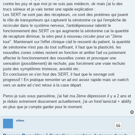
contre les psy et que moi je ne suis pas médecin, ok mais j'ai lu des
trucs sérieux et je vais tenter une rapide explication :
Les SERT ne sont pas des récepteurs, ce sont des protéines qui jouent
le rôle de transporteurs qui capturent la sérotonine ce qui l'empêche de
recirculer dans le système nerveux, l'antidépresseur ralentit le
fonctionnement des SERT ce qui augmente la sérotonine car la quantité
de recapture diminue, la séro peut à nouveau circuler pour un "2ème
tour". Maintenant sur l'effet clinique càd le ressenti du patient, la quantité
de sérotonine n'est pas du tout suffisant, il faut que la plasticité, les
nouvelles zones créées restent en fonction et arrêter l'ad va justement
affecter le fonctionnement des nouvelles zones et provoquer une
sensation (possiblement) de rechute, pas forcément une vraie rechute
juste des symptômes tristesse, anxiété etc.
En conclusion on s'en fout des SERT, il faut que le sevrage soit
progressif ! En pratique remonter un ad est assez rapide mais un switch
vers un autre ad c'est retour à la case départ.
Perso je suis sous paroxétine, j'ai fait ma 2ème dépression il y a 2 ans et
je réduis extrement doucement actuellement, j'ai un fond lamictal + abilify
en plus que je compte garder pour le moment.
vibou