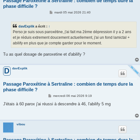
Passage Paroxétine à Sertraline : combien de temps dure la
phase difficile ?
M
mardi 05 mai 2026 21:40
e
s
s
davExplik
a écrit :
↑
a
g
Perso je suis sous paroxétine, j'ai fait ma 2ème dépression il y a 2 ans
e
et je réduis extrement doucement actuellement, j'ai un fond lamictal +
abilify en plus que je compte garder pour le moment.
Tu as quel dosage de paroxetine et d'abilify ?
davExplik
D
Passage Paroxétine à Sertraline : combien de temps dure la
phase difficile ?
M
mercredi 06 mai 2026 9:19
e
s
J'étais à 60 parox j'ai réussi à descendre à 46, l'abilify 5 mg
s
a
g
e
vibou
Passage Paroxétine à Sertraline : combien de temps dure la