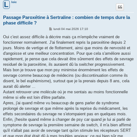
loic
L
Passage Paroxétine à Sertraline : combien de temps dure la
phase difficile ?
M
lundi 04 mai 2026 17:10
e
s
Oui c'est assez difficile à décrire mais ça m'empêche vraiment de
s
fonctionner normalement. J'ai finalement repris la paroxétine depuis 2
a
g
jours. Moins de vertige et de flottement, ainsi que moins de nervosité et
e
d'angoisse et une meilleur concentration. Pour que cela s'améliore aussi
rapidement, je pense que cela devait être sûrement des effets de sevrage
residuel de la paroxétine, ils auraient dû la switcher progressivement.
Mais bon je trouve que mon psy minimise énormément les effets de
sevrage comme beaucoup de médecins (ou discontinuation comme ils
disent, le bel euphémisme), surtout que je la prenais depuis 8 ans, cela
aurait dû alerter ...
Autant retrouver une molécule où je me sentais au moins fonctionnelle
même si elle est loin d'être parfaite.
Apres, j'ai quand même vu beaucoup de gens parler de syndrome
prolongé de sevrage et que même après la reprise du médicament, les
effets secondaires du sevrage ne s'etompaient pas en quelques mois.
Enfin, j'hesite quand même à changer de psy car quand je lui ai parlé de
symptome de sevrage la première semaine de switch, il m'a bien affirmé
qu'il n'allait pas avoir de sevrage tant qu'on stimule les récepteurs SERT
et que mon état était dû à mes troubles anxieux; ce qui bien sûr me