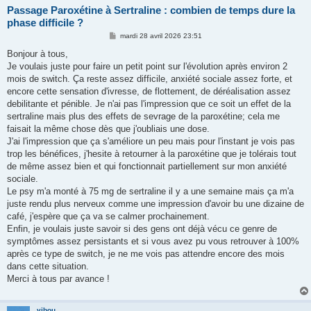
Passage Paroxétine à Sertraline : combien de temps dure la
phase difficile ?
M
mardi 28 avril 2026 23:51
e
s
Bonjour à tous,
s
Je voulais juste pour faire un petit point sur l'évolution après environ 2
a
g
mois de switch. Ça reste assez difficile, anxiété sociale assez forte, et
e
encore cette sensation d'ivresse, de flottement, de déréalisation assez
debilitante et pénible. Je n'ai pas l'impression que ce soit un effet de la
sertraline mais plus des effets de sevrage de la paroxétine; cela me
faisait la même chose dès que j'oubliais une dose.
J'ai l'impression que ça s'améliore un peu mais pour l'instant je vois pas
trop les bénéfices, j'hesite à retourner à la paroxétine que je tolérais tout
de même assez bien et qui fonctionnait partiellement sur mon anxiété
sociale.
Le psy m'a monté à 75 mg de sertraline il y a une semaine mais ça m'a
juste rendu plus nerveux comme une impression d'avoir bu une dizaine de
café, j'espère que ça va se calmer prochainement.
Enfin, je voulais juste savoir si des gens ont déjà vécu ce genre de
symptômes assez persistants et si vous avez pu vous retrouver à 100%
après ce type de switch, je ne me vois pas attendre encore des mois
dans cette situation.
Merci à tous par avance !
vibou