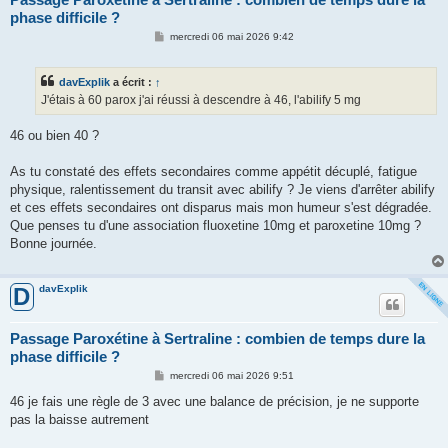
phase difficile ?
M
mercredi 06 mai 2026 9:42
e
s
s
davExplik
a écrit :
↑
a
g
J'étais à 60 parox j'ai réussi à descendre à 46, l'abilify 5 mg
e
46 ou bien 40 ?
As tu constaté des effets secondaires comme appétit décuplé, fatigue
physique, ralentissement du transit avec abilify ? Je viens d'arrêter abilify
et ces effets secondaires ont disparus mais mon humeur s'est dégradée.
Que penses tu d'une association fluoxetine 10mg et paroxetine 10mg ?
Bonne journée.
davExplik
D
Passage Paroxétine à Sertraline : combien de temps dure la
phase difficile ?
M
mercredi 06 mai 2026 9:51
e
s
46 je fais une règle de 3 avec une balance de précision, je ne supporte
s
pas la baisse autrement
a
g
e