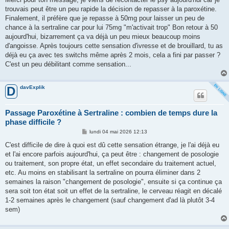
s
trouvais peut être un peu rapide la décision de repasser à la paroxétine.
a
g
Finalement, il préfère que je repasse à 50mg pour laisser un peu de
e
chance à la sertraline car pour lui 75mg "m'activait trop" Bon retour à 50
aujourd'hui, bizarrement ça va déjà un peu mieux beaucoup moins
d'angoisse. Après toujours cette sensation d'ivresse et de brouillard, tu as
déjà eu ça avec tes switchs même après 2 mois, cela a fini par passer ?
C'est un peu débilitant comme sensation...
davExplik
D
Passage Paroxétine à Sertraline : combien de temps dure la
phase difficile ?
M
lundi 04 mai 2026 12:13
e
s
C'est difficile de dire à quoi est dû cette sensation étrange, je l'ai déjà eu
s
et l'ai encore parfois aujourd'hui, ça peut être : changement de posologie
a
g
ou traitement, son propre état, un effet secondaire du traitement actuel,
e
etc. Au moins en stabilisant la sertraline on pourra éliminer dans 2
semaines la raison "changement de posologie", ensuite si ça continue ça
sera soit ton état soit un effet de la sertraline, le cerveau réagit en décalé
1-2 semaines après le changement (sauf changement d'ad là plutôt 3-4
sem)