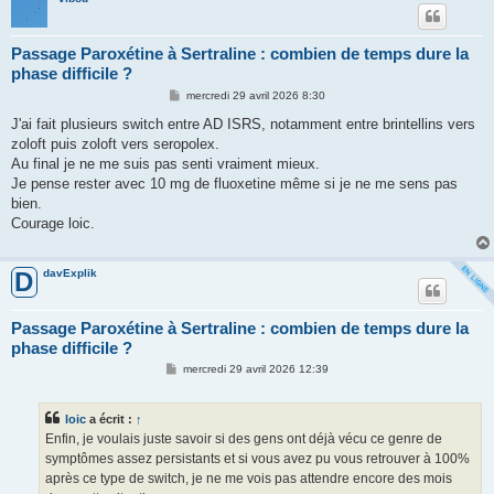
Passage Paroxétine à Sertraline : combien de temps dure la
phase difficile ?
M
mercredi 29 avril 2026 8:30
e
s
J'ai fait plusieurs switch entre AD ISRS, notamment entre brintellins vers
s
zoloft puis zoloft vers seropolex.
a
g
Au final je ne me suis pas senti vraiment mieux.
e
Je pense rester avec 10 mg de fluoxetine même si je ne me sens pas
bien.
Courage loic.
davExplik
D
Passage Paroxétine à Sertraline : combien de temps dure la
phase difficile ?
M
mercredi 29 avril 2026 12:39
e
s
s
loic
a écrit :
↑
a
g
Enfin, je voulais juste savoir si des gens ont déjà vécu ce genre de
e
symptômes assez persistants et si vous avez pu vous retrouver à 100%
après ce type de switch, je ne me vois pas attendre encore des mois