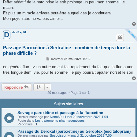
g
l'effet sédatif de la paro prise le soir prolonge un peu mon sommeil le
e
matin.
Et puis un miracle arrivera peut-être auquel cas je continuerai.
Mon psychiatre ne va pas aimer...
davExplik
D
Passage Paroxétine à Sertraline : combien de temps dure la
phase difficile ?
M
mercredi 06 mai 2026 10:17
e
s
en général fluo --> un autre ad est fait rapidement du fait que la fluo a une
s
très longue demi vie, pour le sommeil le psy pourrait ajouter norset le soir
a
g
e
Répondre
20 messages • Page
1
sur
1
Sujets similaires
Sevrage paroxétine et passage à la fluoxétine
Dernier message par
Nono60
«
lundi 29 novembre 2021 1:04
Posté dans
Les traitements pharmaceutiques
Réponses :
1
Passage du Deroxat (paroxetine) au Seroplex (escitalopram)
Dernier message par
Sosocisson
«
mardi 31 octobre 2023 7:00