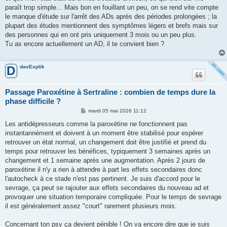
paraît trop simple... Mais bon en fouillant un peu, on se rend vite compte
le manque d'étude sur l'arrêt des ADs après des périodes prolongées ; la
plupart des études mentionnent des symptômes légers et brefs mais sur
des personnes qui en ont pris uniquement 3 mois ou un peu plus.
Tu as encore actuellement un AD, il te convient bien ?
davExplik
D
Passage Paroxétine à Sertraline : combien de temps dure la
phase difficile ?
M
mardi 05 mai 2026 11:12
e
s
Les antidépresseurs comme la paroxétine ne fonctionnent pas
s
instantannément et doivent à un moment être stabilisé pour espérer
a
g
retrouver un état normal, un changement doit être justifié et prend du
e
temps pour retrouver les bénéfices, typiquement 3 semaines après un
changement et 1 semaine après une augmentation. Après 2 jours de
paroxétine il n'y a rien à attendre à part les effets secondaires donc
l'autocheck à ce stade n'est pas pertinent. Je suis d'accord pour le
sevrage, ça peut se rajouter aux effets secondaires du nouveau ad et
provoquer une situation temporaire compliquée. Pour le temps de sevrage
il est généralement assez "court" rarement plusieurs mois.
Concernant ton psy ça devient pénible ! On va encore dire que je suis