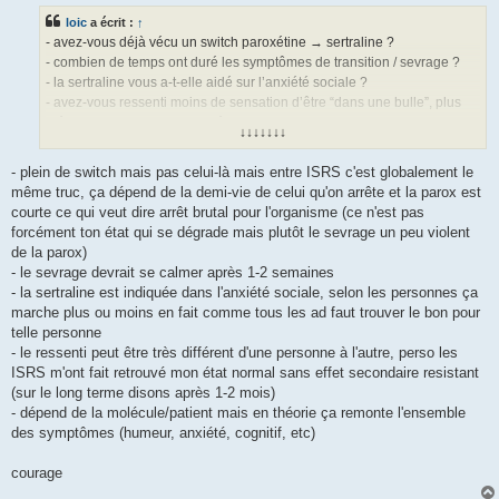
loic
a écrit :
↑
- avez-vous déjà vécu un switch paroxétine → sertraline ?
- combien de temps ont duré les symptômes de transition / sevrage ?
- la sertraline vous a-t-elle aidé sur l’anxiété sociale ?
- avez-vous ressenti moins de sensation d’être “dans une bulle”, plus
d’émotions qu’avec la paroxétine ?
↓↓↓↓↓↓↓
- quels changements avez-vous observés une fois bien stabilisé
(émotions, concentration, vie sociale) ?
- plein de switch mais pas celui-là mais entre ISRS c'est globalement le
même truc, ça dépend de la demi-vie de celui qu'on arrête et la parox est
courte ce qui veut dire arrêt brutal pour l'organisme (ce n'est pas
forcément ton état qui se dégrade mais plutôt le sevrage un peu violent
de la parox)
- le sevrage devrait se calmer après 1-2 semaines
- la sertraline est indiquée dans l'anxiété sociale, selon les personnes ça
marche plus ou moins en fait comme tous les ad faut trouver le bon pour
telle personne
- le ressenti peut être très différent d'une personne à l'autre, perso les
ISRS m'ont fait retrouvé mon état normal sans effet secondaire resistant
(sur le long terme disons après 1-2 mois)
- dépend de la molécule/patient mais en théorie ça remonte l'ensemble
des symptômes (humeur, anxiété, cognitif, etc)
courage