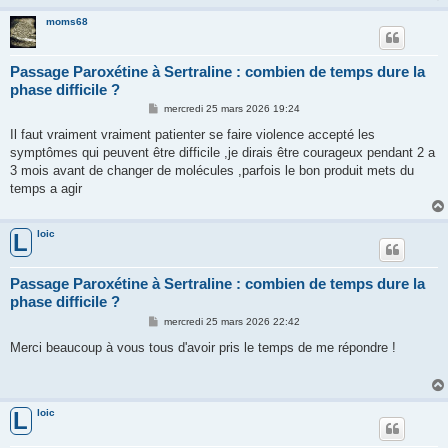
moms68
Passage Paroxétine à Sertraline : combien de temps dure la
phase difficile ?
M
mercredi 25 mars 2026 19:24
e
s
Il faut vraiment vraiment patienter se faire violence accepté les
s
symptômes qui peuvent être difficile ,je dirais être courageux pendant 2 a
a
g
3 mois avant de changer de molécules ,parfois le bon produit mets du
e
temps a agir
loic
L
Passage Paroxétine à Sertraline : combien de temps dure la
phase difficile ?
M
mercredi 25 mars 2026 22:42
e
s
Merci beaucoup à vous tous d'avoir pris le temps de me répondre !
s
a
g
e
loic
L