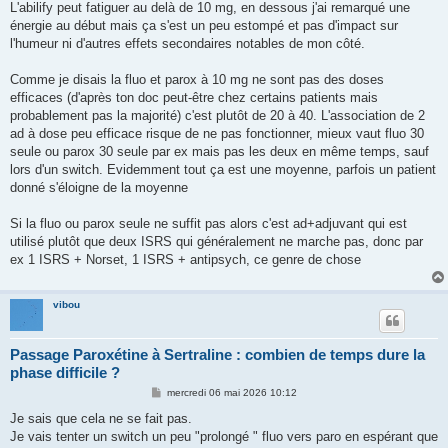
L'abilify peut fatiguer au delà de 10 mg, en dessous j'ai remarqué une
énergie au début mais ça s'est un peu estompé et pas d'impact sur
l'humeur ni d'autres effets secondaires notables de mon côté.
Comme je disais la fluo et parox à 10 mg ne sont pas des doses
efficaces (d'après ton doc peut-être chez certains patients mais
probablement pas la majorité) c'est plutôt de 20 à 40. L'association de 2
ad à dose peu efficace risque de ne pas fonctionner, mieux vaut fluo 30
seule ou parox 30 seule par ex mais pas les deux en même temps, sauf
lors d'un switch. Evidemment tout ça est une moyenne, parfois un patient
donné s'éloigne de la moyenne
Si la fluo ou parox seule ne suffit pas alors c'est ad+adjuvant qui est
utilisé plutôt que deux ISRS qui généralement ne marche pas, donc par
ex 1 ISRS + Norset, 1 ISRS + antipsych, ce genre de chose
vibou
Passage Paroxétine à Sertraline : combien de temps dure la
phase difficile ?
M
mercredi 06 mai 2026 10:12
e
s
Je sais que cela ne se fait pas.
s
Je vais tenter un switch un peu "prolongé " fluo vers paro en espérant que
a