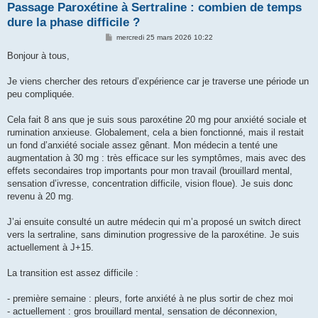
Passage Paroxétine à Sertraline : combien de temps
dure la phase difficile ?
M
mercredi 25 mars 2026 10:22
e
s
Bonjour à tous,
s
a
g
Je viens chercher des retours d’expérience car je traverse une période un
e
peu compliquée.
Cela fait 8 ans que je suis sous paroxétine 20 mg pour anxiété sociale et
rumination anxieuse. Globalement, cela a bien fonctionné, mais il restait
un fond d’anxiété sociale assez gênant. Mon médecin a tenté une
augmentation à 30 mg : très efficace sur les symptômes, mais avec des
effets secondaires trop importants pour mon travail (brouillard mental,
sensation d’ivresse, concentration difficile, vision floue). Je suis donc
revenu à 20 mg.
J’ai ensuite consulté un autre médecin qui m’a proposé un switch direct
vers la sertraline, sans diminution progressive de la paroxétine. Je suis
actuellement à J+15.
La transition est assez difficile :
- première semaine : pleurs, forte anxiété à ne plus sortir de chez moi
- actuellement : gros brouillard mental, sensation de déconnexion,