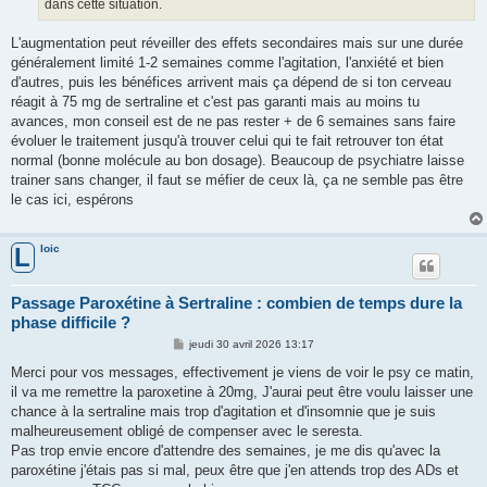
dans cette situation.
L'augmentation peut réveiller des effets secondaires mais sur une durée
généralement limité 1-2 semaines comme l'agitation, l'anxiété et bien
d'autres, puis les bénéfices arrivent mais ça dépend de si ton cerveau
réagit à 75 mg de sertraline et c'est pas garanti mais au moins tu
avances, mon conseil est de ne pas rester + de 6 semaines sans faire
évoluer le traitement jusqu'à trouver celui qui te fait retrouver ton état
normal (bonne molécule au bon dosage). Beaucoup de psychiatre laisse
trainer sans changer, il faut se méfier de ceux là, ça ne semble pas être
le cas ici, espérons
loic
L
Passage Paroxétine à Sertraline : combien de temps dure la
phase difficile ?
M
jeudi 30 avril 2026 13:17
e
s
Merci pour vos messages, effectivement je viens de voir le psy ce matin,
s
il va me remettre la paroxetine à 20mg, J'aurai peut être voulu laisser une
a
g
chance à la sertraline mais trop d'agitation et d'insomnie que je suis
e
malheureusement obligé de compenser avec le seresta.
Pas trop envie encore d'attendre des semaines, je me dis qu'avec la
paroxétine j'étais pas si mal, peux être que j'en attends trop des ADs et