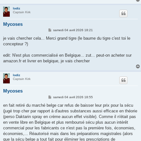
lodiz
Captain Kirk
Mycoses
M
samedi 04 avril 2026 18:21
e
s
je vais chercher cela... Merci grand tigre (le baume du tigre c'est toi le
s
concepteur ?)
a
g
e
edit: N'est plus commercialisé en Belgique... zut... peut-on acheter sur
amazon.fr et livrer en belgique, je vais chercher
lodiz
Captain Kirk
Mycoses
M
samedi 04 avril 2026 18:55
e
s
en fait retiré du marché belge car refus de baisser leur prix pour la sécu
s
(jugé trop cher par rapport à d'autres substances aussi efficace en théorie
a
g
(perso Daktarin spray en crème aucun effet visible). Comme il n'était pas
e
en vente libre en Belgique et plus remboursé sécu plus aucun intérêt
commercial pour les fabricants ce n'est pas la première fois, économies,
économies,... Réautorisé mais dans les préparations magistrales (alors
que la sécu belge a tout fait pour éliminer les prescriptions de