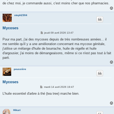
s
de chez moi, je commande aussi, c'est moins cher que nos pharmacies.
a
g
e
steph2304
Mycoses
M
jeudi 09 avril 2026 13:47
e
s
Pour ma part, j'ai des mycoses depuis de très nombreuses années... il
s
me semble qu'il y a une amélioration concernant ma mycose génitale,
a
g
j'utilise un mélange d'huile de bourrache, huile de nigelle et huile
e
d'argousier, j'ai moins de démangeaisons, même si ce n'est pas tout à fait
parti.
poussière
Mycoses
M
mardi 14 avril 2026 19:47
e
s
L'huile essentiel d'arbre à thé (tea tree) marche bien.
s
a
g
e
Hikari