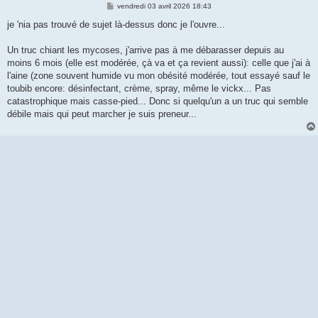
M
vendredi 03 avril 2026 18:43
e
s
je 'nia pas trouvé de sujet là-dessus donc je l'ouvre...
s
a
g
Un truc chiant les mycoses, j'arrive pas à me débarasser depuis au
e
moins 6 mois (elle est modérée, çà va et ça revient aussi): celle que j'ai à
l'aine (zone souvent humide vu mon obésité modérée, tout essayé sauf le
toubib encore: désinfectant, crème, spray, même le vickx... Pas
catastrophique mais casse-pied... Donc si quelqu'un a un truc qui semble
débile mais qui peut marcher je suis preneur...