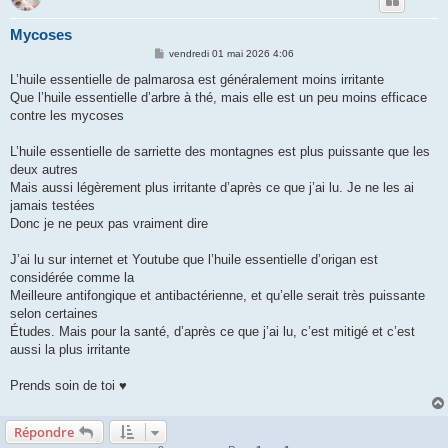
Mycoses
M
vendredi 01 mai 2026 4:06
e
s
L’huile essentielle de palmarosa est généralement moins irritante
s
Que l’huile essentielle d’arbre à thé, mais elle est un peu moins efficace
a
g
contre les mycoses
e
L’huile essentielle de sarriette des montagnes est plus puissante que les
deux autres
Mais aussi légèrement plus irritante d’après ce que j’ai lu. Je ne les ai
jamais testées
Donc je ne peux pas vraiment dire
J’ai lu sur internet et Youtube que l’huile essentielle d’origan est
considérée comme la
Meilleure antifongique et antibactérienne, et qu’elle serait très puissante
selon certaines
Études. Mais pour la santé, d’après ce que j’ai lu, c’est mitigé et c’est
aussi la plus irritante
Prends soin de toi ♥
Répondre