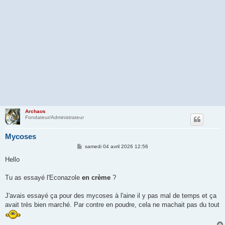
Archaos
Fondateur/Administrateur
Mycoses
M
samedi 04 avril 2026 12:56
e
s
Hello
s
a
g
Tu as essayé l'Econazole
en crème
?
e
J'avais essayé ça pour des mycoses à l'aine il y pas mal de temps et ça
avait très bien marché. Par contre en poudre, cela ne machait pas du tout