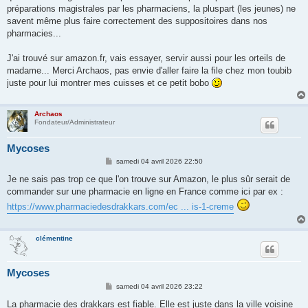
préparations magistrales par les pharmaciens, la pluspart (les jeunes) ne
savent même plus faire correctement des suppositoires dans nos
pharmacies...
J'ai trouvé sur amazon.fr, vais essayer, servir aussi pour les orteils de
madame... Merci Archaos, pas envie d'aller faire la file chez mon toubib
juste pour lui montrer mes cuisses et ce petit bobo
Archaos
Fondateur/Administrateur
Mycoses
M
samedi 04 avril 2026 22:50
e
s
Je ne sais pas trop ce que l'on trouve sur Amazon, le plus sûr serait de
s
commander sur une pharmacie en ligne en France comme ici par ex :
a
g
https://www.pharmaciedesdrakkars.com/ec ... is-1-creme
e
clémentine
Mycoses
M
samedi 04 avril 2026 23:22
e
s
La pharmacie des drakkars est fiable. Elle est juste dans la ville voisine