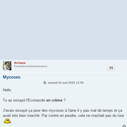
Archaos
Fondateur/Administrateur
Mycoses
M
samedi 04 avril 2026 12:56
e
s
Hello
s
a
g
Tu as essayé l'Econazole
en crème
?
e
J'avais essayé ça pour des mycoses à l'aine il y pas mal de temps et ça
avait très bien marché. Par contre en poudre, cela ne machait pas du tout