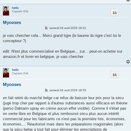
lodiz
Captain Kirk
Mycoses
M
samedi 04 avril 2026 18:21
e
s
je vais chercher cela... Merci grand tigre (le baume du tigre c'est toi le
s
concepteur ?)
a
g
e
edit: N'est plus commercialisé en Belgique... zut... peut-on acheter sur
amazon.fr et livrer en belgique, je vais chercher
lodiz
Captain Kirk
Mycoses
M
samedi 04 avril 2026 18:55
e
s
en fait retiré du marché belge car refus de baisser leur prix pour la sécu
s
(jugé trop cher par rapport à d'autres substances aussi efficace en théorie
a
g
(perso Daktarin spray en crème aucun effet visible). Comme il n'était pas
e
en vente libre en Belgique et plus remboursé sécu plus aucun intérêt
commercial pour les fabricants ce n'est pas la première fois, économies,
économies,... Réautorisé mais dans les préparations magistrales (alors
que la sécu belge a tout fait pour éliminer les prescriptions de