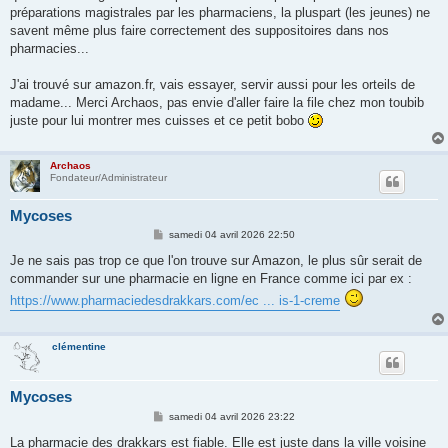
préparations magistrales par les pharmaciens, la pluspart (les jeunes) ne
savent même plus faire correctement des suppositoires dans nos
pharmacies...
J'ai trouvé sur amazon.fr, vais essayer, servir aussi pour les orteils de
madame... Merci Archaos, pas envie d'aller faire la file chez mon toubib
juste pour lui montrer mes cuisses et ce petit bobo
Archaos
Fondateur/Administrateur
Mycoses
M
samedi 04 avril 2026 22:50
e
s
Je ne sais pas trop ce que l'on trouve sur Amazon, le plus sûr serait de
s
commander sur une pharmacie en ligne en France comme ici par ex :
a
g
https://www.pharmaciedesdrakkars.com/ec ... is-1-creme
e
clémentine
Mycoses
M
samedi 04 avril 2026 23:22
e
s
La pharmacie des drakkars est fiable. Elle est juste dans la ville voisine