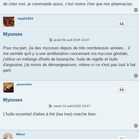
s
de chez moi, je commande aussi, c'est moins cher que nos pharmacies.
a
g
e
steph2304
Mycoses
M
jeudi 09 avril 2026 13:47
e
s
Pour ma part, j'ai des mycoses depuis de très nombreuses années... il
s
me semble qu'il y a une amélioration concernant ma mycose génitale,
a
g
j'utilise un mélange d'huile de bourrache, huile de nigelle et huile
e
d'argousier, j'ai moins de démangeaisons, même si ce n'est pas tout à fait
parti.
poussière
Mycoses
M
mardi 14 avril 2026 19:47
e
s
L'huile essentiel d'arbre à thé (tea tree) marche bien.
s
a
g
e
Hikari