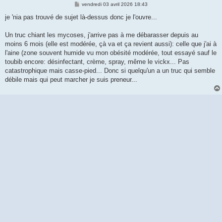
M
vendredi 03 avril 2026 18:43
e
s
je 'nia pas trouvé de sujet là-dessus donc je l'ouvre...
s
a
g
Un truc chiant les mycoses, j'arrive pas à me débarasser depuis au
e
moins 6 mois (elle est modérée, çà va et ça revient aussi): celle que j'ai à
l'aine (zone souvent humide vu mon obésité modérée, tout essayé sauf le
toubib encore: désinfectant, crème, spray, même le vickx... Pas
catastrophique mais casse-pied... Donc si quelqu'un a un truc qui semble
débile mais qui peut marcher je suis preneur...