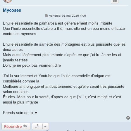
Mycoses
M
vendredi 01 mai 2026 4:06
e
s
L’huile essentielle de palmarosa est généralement moins irritante
s
Que l’huile essentielle d’arbre à thé, mais elle est un peu moins efficace
a
g
contre les mycoses
e
L’huile essentielle de sarriette des montagnes est plus puissante que les
deux autres
Mais aussi légèrement plus irritante d’après ce que j’ai lu. Je ne les ai
jamais testées
Donc je ne peux pas vraiment dire
J’ai lu sur internet et Youtube que l’huile essentielle d’origan est
considérée comme la
Meilleure antifongique et antibactérienne, et qu’elle serait très puissante
selon certaines
Études. Mais pour la santé, d’après ce que j’ai lu, c’est mitigé et c’est
aussi la plus irritante
Prends soin de toi ♥
Répondre