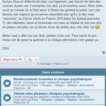
facture d'eau et d'électricité dans son logement, pas besoin de faire des
courses durant ces 3 semaines non plus çà économise aussi. Mais entre
ça et un suicide où on finit aussi à l'hosto (en général le public car c'est
devenu une urgence (je ne pense cependant pas qu'il y ai des vrais
"mourroirs" au 21ème siècle en France ZEN (dans les Ephad parcontre
?), des bâtiùents vieux et tristounets oui mais un hôpital ne doit pas être
un palace non plus car çà donne envie de rentrer plus vite chez soi
).
Mieux vaut y aller sur ses deux jambes crois moi. Pour savoir le prix,
mieux est de poser la question à la clinique elle-même c'est gratuit ça.
ZEN
Répondre
5 messages • Page
1
sur
1
Sujets similaires
Remboursement mutuelles et clinique psychiatriques
Dernier message par
small
«
samedi 08 mars 2008 19:24
Posté dans
Les Psys - Thérapies - Cliniques - Hôpitaux - Associations
Réponses :
10
J'hésite entre plusieurs cliniques psychiatriques
Dernier message par
ammy14
«
samedi 14 septembre 2024 18:31
Posté dans
Les Psys - Thérapies - Cliniques - Hôpitaux - Associations
Réponses :
5