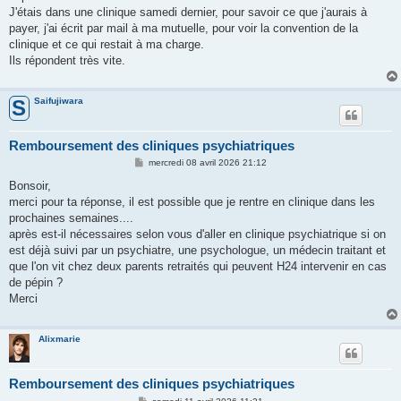
J'étais dans une clinique samedi dernier, pour savoir ce que j'aurais à
payer, j'ai écrit par mail à ma mutuelle, pour voir la convention de la
clinique et ce qui restait à ma charge.
Ils répondent très vite.
Saifujiwara
S
Remboursement des cliniques psychiatriques
M
mercredi 08 avril 2026 21:12
e
s
Bonsoir,
s
merci pour ta réponse, il est possible que je rentre en clinique dans les
a
g
prochaines semaines....
e
après est-il nécessaires selon vous d'aller en clinique psychiatrique si on
est déjà suivi par un psychiatre, une psychologue, un médecin traitant et
que l'on vit chez deux parents retraités qui peuvent H24 intervenir en cas
de pépin ?
Merci
Alixmarie
Remboursement des cliniques psychiatriques
M