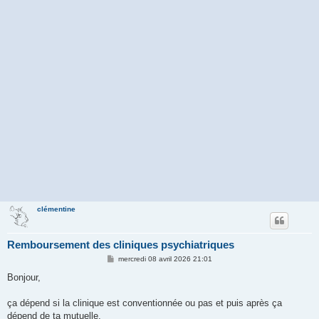
clémentine
Remboursement des cliniques psychiatriques
M
mercredi 08 avril 2026 21:01
e
s
Bonjour,
s
a
g
ça dépend si la clinique est conventionnée ou pas et puis après ça
e
dépend de ta mutuelle.