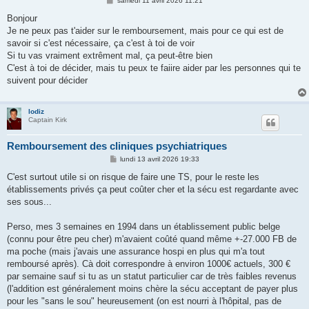
samedi 11 avril 2026 11:21
e
s
Bonjour
s
Je ne peux pas t'aider sur le remboursement, mais pour ce qui est de
a
g
savoir si c'est nécessaire, ça c'est à toi de voir
e
Si tu vas vraiment extrêment mal, ça peut-être bien
C'est à toi de décider, mais tu peux te faiire aider par les personnes qui te
suivent pour décider
lodiz
Captain Kirk
Remboursement des cliniques psychiatriques
M
lundi 13 avril 2026 19:33
e
s
C'est surtout utile si on risque de faire une TS, pour le reste les
s
établissements privés ça peut coûter cher et la sécu est regardante avec
a
g
ses sous...
e
Perso, mes 3 semaines en 1994 dans un établissement public belge
(connu pour être peu cher) m'avaient coûté quand même +-27.000 FB de
ma poche (mais j'avais une assurance hospi en plus qui m'a tout
remboursé après). Cà doit correspondre à environ 1000€ actuels, 300 €
par semaine sauf si tu as un statut particulier car de très faibles revenus
(l'addition est généralement moins chère la sécu acceptant de payer plus
pour les "sans le sou" heureusement (on est nourri à l'hôpital, pas de