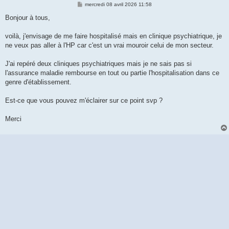
M
mercredi 08 avril 2026 11:58
e
s
Bonjour à tous,
s
a
g
voilà, j'envisage de me faire hospitalisé mais en clinique psychiatrique, je
e
ne veux pas aller à l'HP car c'est un vrai mouroir celui de mon secteur.
J'ai repéré deux cliniques psychiatriques mais je ne sais pas si
l'assurance maladie rembourse en tout ou partie l'hospitalisation dans ce
genre d'établissement.
Est-ce que vous pouvez m'éclairer sur ce point svp ?
Merci