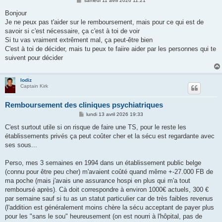
samedi 11 avril 2026 11:21
e
s
Bonjour
s
Je ne peux pas t'aider sur le remboursement, mais pour ce qui est de
a
g
savoir si c'est nécessaire, ça c'est à toi de voir
e
Si tu vas vraiment extrêment mal, ça peut-être bien
C'est à toi de décider, mais tu peux te faiire aider par les personnes qui te
suivent pour décider
lodiz
Captain Kirk
Remboursement des cliniques psychiatriques
M
lundi 13 avril 2026 19:33
e
s
C'est surtout utile si on risque de faire une TS, pour le reste les
s
établissements privés ça peut coûter cher et la sécu est regardante avec
a
g
ses sous...
e
Perso, mes 3 semaines en 1994 dans un établissement public belge
(connu pour être peu cher) m'avaient coûté quand même +-27.000 FB de
ma poche (mais j'avais une assurance hospi en plus qui m'a tout
remboursé après). Cà doit correspondre à environ 1000€ actuels, 300 €
par semaine sauf si tu as un statut particulier car de très faibles revenus
(l'addition est généralement moins chère la sécu acceptant de payer plus
pour les "sans le sou" heureusement (on est nourri à l'hôpital, pas de