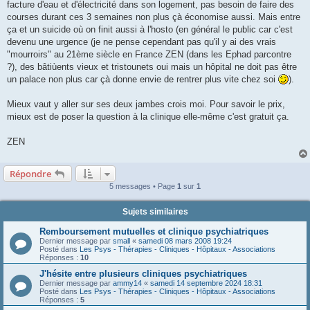
facture d'eau et d'électricité dans son logement, pas besoin de faire des
courses durant ces 3 semaines non plus çà économise aussi. Mais entre
ça et un suicide où on finit aussi à l'hosto (en général le public car c'est
devenu une urgence (je ne pense cependant pas qu'il y ai des vrais
"mourroirs" au 21ème siècle en France ZEN (dans les Ephad parcontre
?), des bâtiùents vieux et tristounets oui mais un hôpital ne doit pas être
un palace non plus car çà donne envie de rentrer plus vite chez soi
).
Mieux vaut y aller sur ses deux jambes crois moi. Pour savoir le prix,
mieux est de poser la question à la clinique elle-même c'est gratuit ça.
ZEN
Répondre
5 messages • Page
1
sur
1
Sujets similaires
Remboursement mutuelles et clinique psychiatriques
Dernier message par
small
«
samedi 08 mars 2008 19:24
Posté dans
Les Psys - Thérapies - Cliniques - Hôpitaux - Associations
Réponses :
10
J'hésite entre plusieurs cliniques psychiatriques
Dernier message par
ammy14
«
samedi 14 septembre 2024 18:31
Posté dans
Les Psys - Thérapies - Cliniques - Hôpitaux - Associations
Réponses :
5