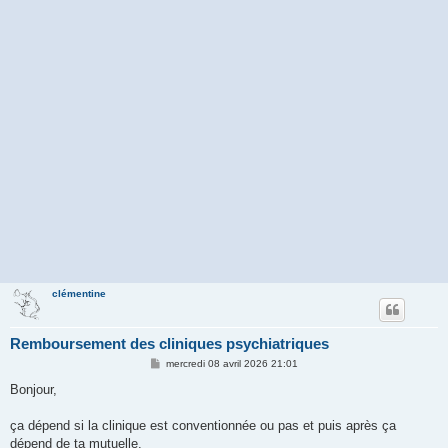
clémentine
Remboursement des cliniques psychiatriques
M
mercredi 08 avril 2026 21:01
e
s
Bonjour,
s
a
g
ça dépend si la clinique est conventionnée ou pas et puis après ça
e
dépend de ta mutuelle.