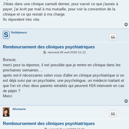
J'étais dans une clinique samedi dernier, pour savoir ce que j'aurais à
payer, j'ai écrit par mail à ma mutuelle, pour voir la convention de la
clinique et ce qui restait à ma charge.
Ils répondent très vite.
Saifujiwara
S
Remboursement des cliniques psychiatriques
M
mercredi 08 avril 2026 21:12
e
s
Bonsoir,
s
merci pour ta réponse, il est possible que je rentre en clinique dans les
a
g
prochaines semaines....
e
après est-il nécessaires selon vous d'aller en clinique psychiatrique si on
est déjà suivi par un psychiatre, une psychologue, un médecin traitant et
que l'on vit chez deux parents retraités qui peuvent H24 intervenir en cas
de pépin ?
Merci
Alixmarie
Remboursement des cliniques psychiatriques
M