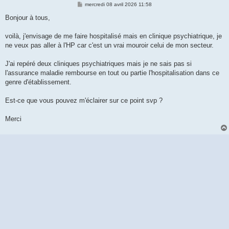
M
mercredi 08 avril 2026 11:58
e
s
Bonjour à tous,
s
a
g
voilà, j'envisage de me faire hospitalisé mais en clinique psychiatrique, je
e
ne veux pas aller à l'HP car c'est un vrai mouroir celui de mon secteur.
J'ai repéré deux cliniques psychiatriques mais je ne sais pas si
l'assurance maladie rembourse en tout ou partie l'hospitalisation dans ce
genre d'établissement.
Est-ce que vous pouvez m'éclairer sur ce point svp ?
Merci