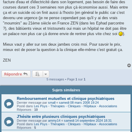
facture d'eau et d'électricité dans son logement, pas besoin de faire des
courses durant ces 3 semaines non plus çà économise aussi. Mais entre
ça et un suicide où on finit aussi à l'hosto (en général le public car c'est
devenu une urgence (je ne pense cependant pas qu'il y ai des vrais
"mourroirs" au 21ème siècle en France ZEN (dans les Ephad parcontre
?), des bâtiùents vieux et tristounets oui mais un hôpital ne doit pas être
un palace non plus car çà donne envie de rentrer plus vite chez soi
).
Mieux vaut y aller sur ses deux jambes crois moi. Pour savoir le prix,
mieux est de poser la question à la clinique elle-même c'est gratuit ça.
ZEN
Répondre
5 messages • Page
1
sur
1
Sujets similaires
Remboursement mutuelles et clinique psychiatriques
Dernier message par
small
«
samedi 08 mars 2008 19:24
Posté dans
Les Psys - Thérapies - Cliniques - Hôpitaux - Associations
Réponses :
10
J'hésite entre plusieurs cliniques psychiatriques
Dernier message par
ammy14
«
samedi 14 septembre 2024 18:31
Posté dans
Les Psys - Thérapies - Cliniques - Hôpitaux - Associations
Réponses :
5