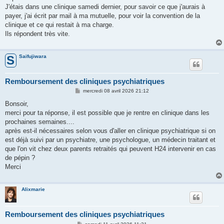
J'étais dans une clinique samedi dernier, pour savoir ce que j'aurais à
payer, j'ai écrit par mail à ma mutuelle, pour voir la convention de la
clinique et ce qui restait à ma charge.
Ils répondent très vite.
Saifujiwara
S
Remboursement des cliniques psychiatriques
M
mercredi 08 avril 2026 21:12
e
s
Bonsoir,
s
merci pour ta réponse, il est possible que je rentre en clinique dans les
a
g
prochaines semaines....
e
après est-il nécessaires selon vous d'aller en clinique psychiatrique si on
est déjà suivi par un psychiatre, une psychologue, un médecin traitant et
que l'on vit chez deux parents retraités qui peuvent H24 intervenir en cas
de pépin ?
Merci
Alixmarie
Remboursement des cliniques psychiatriques
M