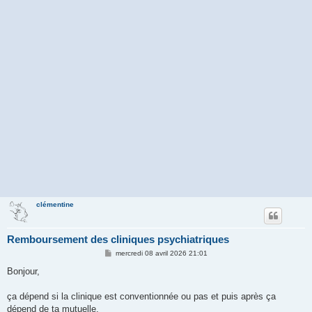
clémentine
Remboursement des cliniques psychiatriques
M
mercredi 08 avril 2026 21:01
e
s
Bonjour,
s
a
g
ça dépend si la clinique est conventionnée ou pas et puis après ça
e
dépend de ta mutuelle.