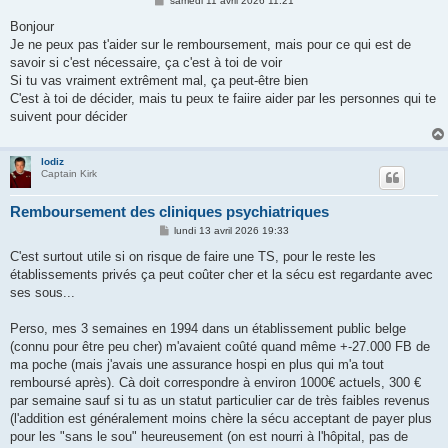
samedi 11 avril 2026 11:21
e
s
Bonjour
s
Je ne peux pas t'aider sur le remboursement, mais pour ce qui est de
a
g
savoir si c'est nécessaire, ça c'est à toi de voir
e
Si tu vas vraiment extrêment mal, ça peut-être bien
C'est à toi de décider, mais tu peux te faiire aider par les personnes qui te
suivent pour décider
lodiz
Captain Kirk
Remboursement des cliniques psychiatriques
M
lundi 13 avril 2026 19:33
e
s
C'est surtout utile si on risque de faire une TS, pour le reste les
s
établissements privés ça peut coûter cher et la sécu est regardante avec
a
g
ses sous...
e
Perso, mes 3 semaines en 1994 dans un établissement public belge
(connu pour être peu cher) m'avaient coûté quand même +-27.000 FB de
ma poche (mais j'avais une assurance hospi en plus qui m'a tout
remboursé après). Cà doit correspondre à environ 1000€ actuels, 300 €
par semaine sauf si tu as un statut particulier car de très faibles revenus
(l'addition est généralement moins chère la sécu acceptant de payer plus
pour les "sans le sou" heureusement (on est nourri à l'hôpital, pas de