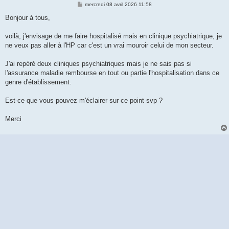
M
mercredi 08 avril 2026 11:58
e
s
Bonjour à tous,
s
a
g
voilà, j'envisage de me faire hospitalisé mais en clinique psychiatrique, je
e
ne veux pas aller à l'HP car c'est un vrai mouroir celui de mon secteur.
J'ai repéré deux cliniques psychiatriques mais je ne sais pas si
l'assurance maladie rembourse en tout ou partie l'hospitalisation dans ce
genre d'établissement.
Est-ce que vous pouvez m'éclairer sur ce point svp ?
Merci