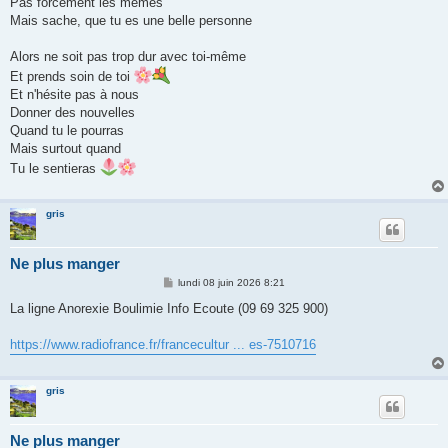
Pas forcément les mêmes
Mais sache, que tu es une belle personne
Alors ne soit pas trop dur avec toi-même
Et prends soin de toi
Et n'hésite pas à nous
Donner des nouvelles
Quand tu le pourras
Mais surtout quand
Tu le sentieras
gris
Ne plus manger
M
lundi 08 juin 2026 8:21
e
s
La ligne Anorexie Boulimie Info Ecoute (09 69 325 900)
s
a
g
https://www.radiofrance.fr/francecultur ... es-7510716
e
gris
Ne plus manger