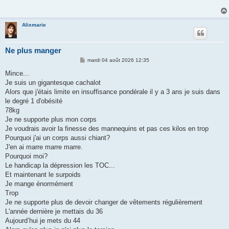
a
g
e
Alixmarie
Ne plus manger
M
mardi 04 août 2026 12:35
e
s
Mince...
s
Je suis un gigantesque cachalot
a
g
Alors que j'étais limite en insuffisance pondérale il y a 3 ans je suis dans
e
le degré 1 d'obésité
78kg
Je ne supporte plus mon corps
Je voudrais avoir la finesse des mannequins et pas ces kilos en trop
Pourquoi j'ai un corps aussi chiant?
J'en ai marre marre marre.
Pourquoi moi?
Le handicap la dépression les TOC...
Et maintenant le surpoids
Je mange énormément
Trop
Je ne supporte plus de devoir changer de vêtements régulièrement
L'année dernière je mettais du 36
Aujourd’hui je mets du 44