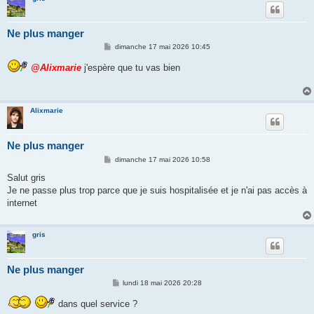
Ne plus manger
M
dimanche 17 mai 2026 10:45
e
s
@Alixmarie
j'espère que tu vas bien
s
a
g
e
Alixmarie
Ne plus manger
M
dimanche 17 mai 2026 10:58
e
s
Salut gris
s
Je ne passe plus trop parce que je suis hospitalisée et je n'ai pas accès à
a
g
internet
e
gris
Ne plus manger
M
lundi 18 mai 2026 20:28
e
s
dans quel service ?
s