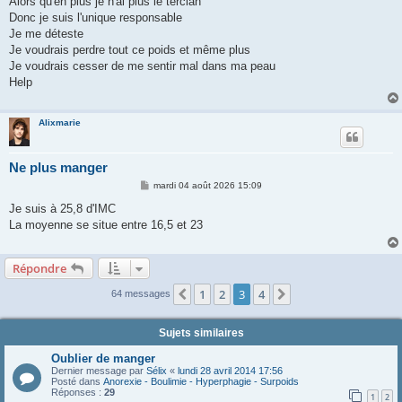
Alors qu'en plus je n'ai plus le tercian
Donc je suis l'unique responsable
Je me déteste
Je voudrais perdre tout ce poids et même plus
Je voudrais cesser de me sentir mal dans ma peau
Help
Alixmarie
Ne plus manger
M
mardi 04 août 2026 15:09
e
s
Je suis à 25,8 d'IMC
s
La moyenne se situe entre 16,5 et 23
a
g
e
Répondre
1
2
3
4
Précédente
Suivante
64 messages
Sujets similaires
Oublier de manger
Dernier message par
Sélix
«
lundi 28 avril 2014 17:56
Posté dans
Anorexie - Boulimie - Hyperphagie - Surpoids
Réponses :
29
1
2