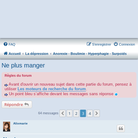
FAQ
S’enregistrer
Connexion
Accueil
La dépression
Anorexie - Boulimie - Hyperphagie - Surpoids
Ne plus manger
Règles du forum
Avant d'ouvrir un nouveau sujet dans cette partie du forum, pensez à
utiliser
Les moteurs de recherche du forum
.
Un point bleu s’affiche devant les messages sans réponse
Répondre
1
2
3
4
Précédente
Suivante
64 messages
Alixmarie