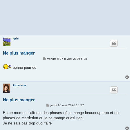
gris
Ne plus manger
M
vendredi 27 février 2026 5:28
e
s
bonne journée
s
a
g
e
Alixmarie
Ne plus manger
M
jeudi 16 avril 2026 16:37
e
s
En ce moment j'alterne des phases où je mange beaucoup trop et des
s
phases de restriction où je ne mange quasi rien
a
g
Je ne sais pas trop quoi faire
e