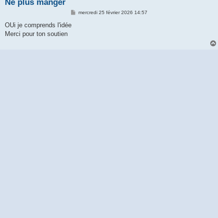
Ne plus manger
M
mercredi 25 février 2026 14:57
e
s
OUi je comprends l'idée
s
Merci pour ton soutien
a
g
e