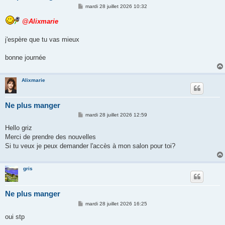
M
mardi 28 juillet 2026 10:32
e
s
@Alixmarie
s
a
g
j'espère que tu vas mieux
e
bonne journée
Alixmarie
Ne plus manger
M
mardi 28 juillet 2026 12:59
e
s
Hello griz
s
Merci de prendre des nouvelles
a
g
Si tu veux je peux demander l'accès à mon salon pour toi?
e
gris
Ne plus manger
M
mardi 28 juillet 2026 16:25
e
s
oui stp
s