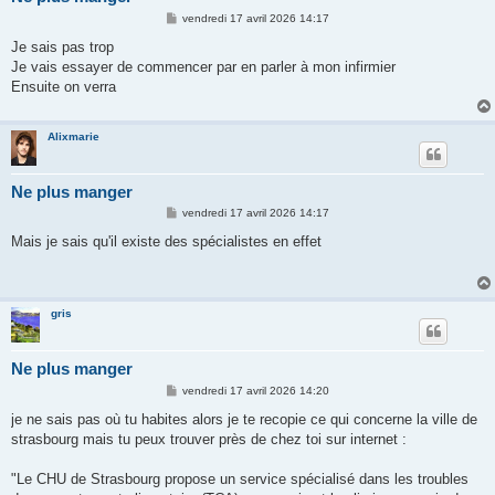
M
vendredi 17 avril 2026 14:17
e
s
Je sais pas trop
s
Je vais essayer de commencer par en parler à mon infirmier
a
g
Ensuite on verra
e
Alixmarie
Ne plus manger
M
vendredi 17 avril 2026 14:17
e
s
Mais je sais qu'il existe des spécialistes en effet
s
a
g
e
gris
Ne plus manger
M
vendredi 17 avril 2026 14:20
e
s
je ne sais pas où tu habites alors je te recopie ce qui concerne la ville de
s
strasbourg mais tu peux trouver près de chez toi sur internet :
a
g
e
"Le CHU de Strasbourg propose un service spécialisé dans les troubles