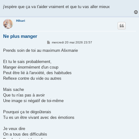
a
g
j'espère que ça va t'aider vraiment et que tu vas aller mieux
e
Hikari
Ne plus manger
M
mercredi 20 mai 2026 23:57
e
s
Prends soin de toi au maximum Alixmarie
s
a
g
Et tu le sais probablement,
e
Manger énormément d'un coup
Peut être lié à l'anxiété, des habitudes
Reflexe contre du vide ou autres
Mais sache
Que tu n'as pas à avoir
Une image si négatif de toi-même
Pourquoi ça te dégoûterais
Tu es un être vivant avec des émotions
Je veux dire
On a tous des difficultés