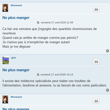
Alixmarie
Ne plus manger
M
vendredi 17 avril 2026 11:58
e
s
Ca fait une semaine que j'ingurgite des quantités énormissimes de
s
nourriture
a
g
Quand vais-je arrêter de manger comme pas permis?
e
Je n'arrive pas à m'empêcher de manger autant
Mais je me dégoute
gris
Ne plus manger
M
vendredi 17 avril 2026 14:14
e
s
il existe des médecins spécialisés pour traiter ces troubles de
s
l'alimentation, boulimie et anorexie, tu as besoin de ces soins particuliers
a
g
e
Alixmarie
Ne plus manger