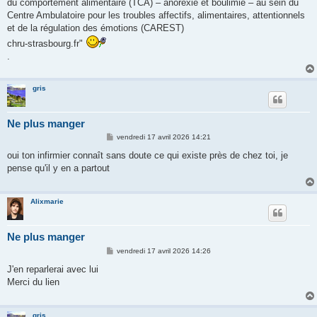
du comportement alimentaire (TCA) – anorexie et boulimie – au sein du
Centre Ambulatoire pour les troubles affectifs, alimentaires, attentionnels
et de la régulation des émotions (CAREST)
chru-strasbourg.fr"
.
gris
Ne plus manger
M
vendredi 17 avril 2026 14:21
e
s
oui ton infirmier connaît sans doute ce qui existe près de chez toi, je
s
pense qu'il y en a partout
a
g
e
Alixmarie
Ne plus manger
M
vendredi 17 avril 2026 14:26
e
s
J'en reparlerai avec lui
s
Merci du lien
a
g
e
gris